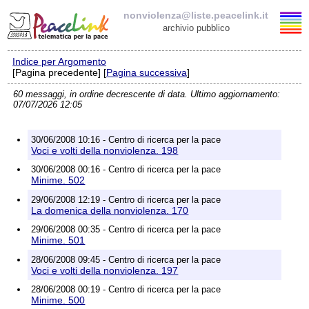
nonviolenza@liste.peacelink.it
archivio pubblico
Indice per Argomento
Elenco delle liste
[Pagina precedente] [
Pagina successiva
]
60 messaggi, in ordine decrescente di data. Ultimo aggiornamento:
nonviolenza@liste.peacelink.it
07/07/2026 12:05
Policy delle liste di PeaceLink
30/06/2008 10:16 - Centro di ricerca per la pace
Voci e volti della nonviolenza. 198
Informativa sulla privacy
30/06/2008 00:16 - Centro di ricerca per la pace
Minime. 502
Richieste di rimozione
29/06/2008 12:19 - Centro di ricerca per la pace
La domenica della nonviolenza. 170
29/06/2008 00:35 - Centro di ricerca per la pace
Minime. 501
28/06/2008 09:45 - Centro di ricerca per la pace
Voci e volti della nonviolenza. 197
28/06/2008 00:19 - Centro di ricerca per la pace
Minime. 500