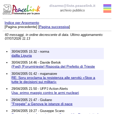
disarmo@liste.peacelink.it
archivio pubblico
Indice per Argomento
Elenco delle liste
[Pagina precedente] [
Pagina successiva
]
60 messaggi, in ordine decrescente di data. Ultimo aggiornamento:
disarmo@liste.peacelink.it
07/07/2026 11:13
Iscrizione / Cancellazione
30/04/2005 15:32 - norma
dallla Liguria
Policy delle liste di PeaceLink
30/04/2005 14:46 - Davide Bertok
(Fwd) [Forumtrieste] Risposta del Prefetto di Trieste
Informativa sulla privacy
30/04/2005 01:42 - majamaiore
RE: Soru proclama la resistenza alle servitù «Stop a
tutte le decisioni sui militari»
Richieste di rimozione
29/04/2005 21:50 - UFPJ Action Alerts
Usa: primo maggio contro le armi nucleari
29/04/2005 21:47 - Giuliano
"Fregate" a Genova le istanze di pace
29/04/2005 19:27 - Giuseppe Scano