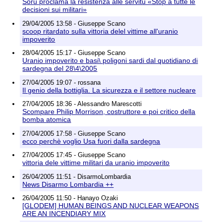
Soru proclama la resistenza alle servitù «Stop a tutte le
decisioni sui militari»
29/04/2005 13:58 - Giuseppe Scano
scoop ritardato sulla vittoria delel vittime all'uranio
impoverito
28/04/2005 15:17 - Giuseppe Scano
Uranio impoverito e basi\ poligoni sardi dal quotidiano di
sardegna del 28\4\2005
27/04/2005 19:07 - rossana
Il genio della bottiglia. La sicurezza e il settore nucleare
27/04/2005 18:36 - Alessandro Marescotti
Scompare Philip Morrison, costruttore e poi critico della
bomba atomica
27/04/2005 17:58 - Giuseppe Scano
ecco perchè voglio Usa fuori dalla sardegna
27/04/2005 17:45 - Giuseppe Scano
vittoria dele vittime militari da uranio impoverito
26/04/2005 11:51 - DisarmoLombardia
News Disarmo Lombardia ++
26/04/2005 11:50 - Hanayo Ozaki
[GLODEM] HUMAN BEINGS AND NUCLEAR WEAPONS
ARE AN INCENDIARY MIX