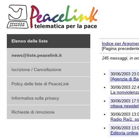
Elenco delle liste
Indice per Argome
[Pagina precedente
news@liste.peacelink.it
245 messaggi, in or
Iscrizione / Cancellazione
30/06/2003 23:0
[Agenzia di Ba
Policy delle liste di PeaceLink
30/06/2003 22:41
La nonviolenz
Informativa sulla privacy
30/06/2003 17:50
ottava newsle
Richieste di rimozione
30/06/2003 13:08
Radio Rai1: so
30/06/2003 13:0
Editoria online,