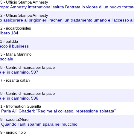
05 - Ufficio Stampa Amnesty
ropa: Amnesty International saluta l'entrata in vigore di un nuovo tratta
32 - Ufficio Stampa Amnesty
 assicurare ai prigionieri iracheni un trattamento umano e l'accesso all
 - riccardoorioles
libero 184
1 - palidda
ecco il business
03 - Maria Mannino
sociale
 - Centro di ricerca per la pace
a e' in cammino. 597
 - rosarita catani
 - Centro di ricerca per la pace
a e' in cammino. 596
 - Information Guerrilla
 Parla Ali' Ghaderi: "Regime al collasso, repressione spietata"
9 - caserta24ore
] Quando l'anti spamm spara nel mucchio
 - giorgio riolo