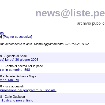
news@liste.pea
archivio pubblic
nto
] [
Pagina successiva
]
dine decrescente di data. Ultimo aggiornamento: 07/07/2026 11:52
9 - Agenzia di Base
se] lunedì 30 giugno 2003
 - Centro di ricerca per la pace
a e' in cammino. 598
 - Daniele Barbieri - Migra
tter di MIGRA
 - luca acquarelli
ppressione dei programmi sul sociale.
8 - Carlo Gubitosa
 il calvario non e' finito