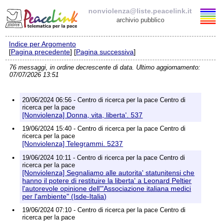
nonviolenza@liste.peacelink.it
archivio pubblico
Indice per Argomento
Elenco delle liste
[
Pagina precedente
] [
Pagina successiva
]
76 messaggi, in ordine decrescente di data. Ultimo aggiornamento:
nonviolenza@liste.peacelink.it
07/07/2026 13:51
Policy delle liste di PeaceLink
20/06/2024 06:56 - Centro di ricerca per la pace Centro di
ricerca per la pace
[Nonviolenza] Donna, vita, liberta'. 537
Informativa sulla privacy
19/06/2024 15:40 - Centro di ricerca per la pace Centro di
ricerca per la pace
Richieste di rimozione
[Nonviolenza] Telegrammi. 5237
19/06/2024 10:11 - Centro di ricerca per la pace Centro di
ricerca per la pace
[Nonviolenza] Segnaliamo alle autorita' statunitensi che
hanno il potere di restituire la liberta' a Leonard Peltier
l'autorevole opinione dell'"Associazione italiana medici
per l'ambiente" (Isde-Italia)
19/06/2024 07:10 - Centro di ricerca per la pace Centro di
ricerca per la pace