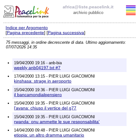
africa@liste.peacelink.it
archivio pubblico
Indice per Argomento
Elenco delle liste
[
Pagina precedente
] [
Pagina successiva
]
75 messaggi, in ordine decrescente di data. Ultimo aggiornamento:
africa@liste.peacelink.it
07/07/2026 14:35
Policy delle liste di PeaceLink
19/04/2000 19:16 - anb-bia
weekly anb04197.txt #7
Informativa sulla privacy
17/04/2000 13:15 - PIER LUIGI GIACOMONI
kinshasa: strage in aeroporto
Richieste di rimozione
15/04/2000 19:36 - PIER LUIGI GIACOMONI
il bancamondialpensiero
15/04/2000 19:35 - PIER LUIGI GIACOMONI
l'avana: chiuso il vertice del g77
15/04/2000 19:35 - PIER LUIGI GIACOMONI
rwanda: onu ammette le sue responsabilita'
14/04/2000 09:48 - PIER LUIGI GIACOMONI
etiopia: un altro dramma umanitario