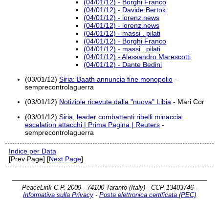
(04/01/12) - Borghi Franco
(04/01/12) - Davide Bertok
(04/01/12) - lorenz.news
(04/01/12) - lorenz.news
(04/01/12) - massi . pilati
(04/01/12) - Borghi Franco
(04/01/12) - massi . pilati
(04/01/12) - Alessandro Marescotti
(04/01/12) - Dante Bedini
(03/01/12)
Siria: Baath annuncia fine monopolio
-
semprecontrolaguerra
(03/01/12)
Notiziole ricevute dalla "nuova" Libia
- Mari Cor
(03/01/12)
Siria, leader combattenti ribelli minaccia
escalation attacchi | Prima Pagina | Reuters
-
semprecontrolaguerra
Indice per Data
[Prev Page] [
Next Page
]
PeaceLink C.P. 2009 - 74100 Taranto (Italy) - CCP 13403746 -
Informativa sulla Privacy
-
Posta elettronica certificata (PEC)