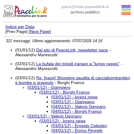
pace@liste.peacelink.it
archivio pubblico
Indice per Data
Elenco delle liste
[Prev Page] [
Next Page
]
321 messaggi. Ultimo aggiornamento: 07/07/2026 14:16
pace@liste.peacelink.it
(01/01/12)
Dal sito di PeaceLink, newsletter pace
-
Alessandro Marescotti
Iscrizione / Cancellazione
(02/01/12)
La bufala dei missili iraniani a "lungo raggio"
-
Alessandro Marescotti
Policy delle liste di PeaceLink
(03/01/12)
Re: [pace] Shopping saudita di cacciabombardieri
e bombe a grappolo
- Borghi Franco
Informativa sulla privacy
(03/01/12) - Giampiero
(03/01/12) - Borghi Franco
(03/01/12) - lorenz.news
Richieste di rimozione
(03/01/12) - Giampiero
(04/01/12) - Valerio Gennaro
(04/01/12) - Borghi Franco
(03/01/12) - Valerio Gennaro
(03/01/12) - lorenz.news
(03/01/12) - Ernesto Celestini
(04/01/12) - Enrico Peyretti