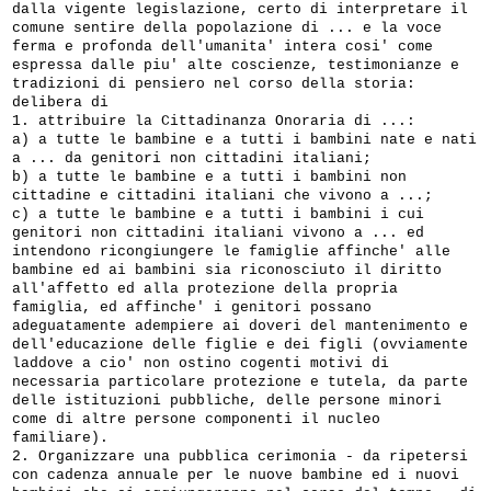
dalla vigente legislazione, certo di interpretare il
comune sentire della popolazione di ... e la voce
ferma e profonda dell'umanita' intera cosi' come
espressa dalle piu' alte coscienze, testimonianze e
tradizioni di pensiero nel corso della storia:
delibera di
1. attribuire la Cittadinanza Onoraria di ...:
a) a tutte le bambine e a tutti i bambini nate e nati
a ... da genitori non cittadini italiani;
b) a tutte le bambine e a tutti i bambini non
cittadine e cittadini italiani che vivono a ...;
c) a tutte le bambine e a tutti i bambini i cui
genitori non cittadini italiani vivono a ... ed
intendono ricongiungere le famiglie affinche' alle
bambine ed ai bambini sia riconosciuto il diritto
all'affetto ed alla protezione della propria
famiglia, ed affinche' i genitori possano
adeguatamente adempiere ai doveri del mantenimento e
dell'educazione delle figlie e dei figli (ovviamente
laddove a cio' non ostino cogenti motivi di
necessaria particolare protezione e tutela, da parte
delle istituzioni pubbliche, delle persone minori
come di altre persone componenti il nucleo
familiare).
2. Organizzare una pubblica cerimonia - da ripetersi
con cadenza annuale per le nuove bambine ed i nuovi