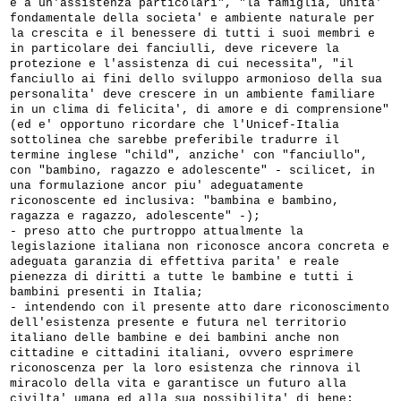
e a un'assistenza particolari", "la famiglia, unita'
fondamentale della societa' e ambiente naturale per
la crescita e il benessere di tutti i suoi membri e
in particolare dei fanciulli, deve ricevere la
protezione e l'assistenza di cui necessita", "il
fanciullo ai fini dello sviluppo armonioso della sua
personalita' deve crescere in un ambiente familiare
in un clima di felicita', di amore e di comprensione"
(ed e' opportuno ricordare che l'Unicef-Italia
sottolinea che sarebbe preferibile tradurre il
termine inglese "child", anziche' con "fanciullo",
con "bambino, ragazzo e adolescente" - scilicet, in
una formulazione ancor piu' adeguatamente
riconoscente ed inclusiva: "bambina e bambino,
ragazza e ragazzo, adolescente" -);
- preso atto che purtroppo attualmente la
legislazione italiana non riconosce ancora concreta e
adeguata garanzia di effettiva parita' e reale
pienezza di diritti a tutte le bambine e tutti i
bambini presenti in Italia;
- intendendo con il presente atto dare riconoscimento
dell'esistenza presente e futura nel territorio
italiano delle bambine e dei bambini anche non
cittadine e cittadini italiani, ovvero esprimere
riconoscenza per la loro esistenza che rinnova il
miracolo della vita e garantisce un futuro alla
civilta' umana ed alla sua possibilita' di bene;