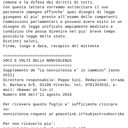
comune e la difesa dei diritti di tutti.
Con questa lettera vorremmo sollecitare il suo
personale impegno affinche' quei disegni di legge
giungano al piu' presto all'esame delle competenti
Commissioni parlamentari e possano avere esito in un
disegno di legge unificato ampiamente meditato e
condiviso che possa divenire nel piu' breve tempo
possibile legge dello stato.
Distinti saluti,
Firma, luogo e data, recapito del mittente
==============================
VOCI E VOLTI DELLA NONVIOLENZA
==============================
Supplemento de "La nonviolenza e' in cammino" (anno
XVII)
Direttore responsabile: Peppe Sini. Redazione: strada
S. Barbara 9/E, 01100 Viterbo, tel. 0761353532, e-
mail: nbawac at tin.it
Numero 846 dell'11 agosto 2016
Per ricevere questo foglio e' sufficiente cliccare
su:
nonviolenza-request at peacelink.it?subject=subscribe
Per non riceverlo piu':