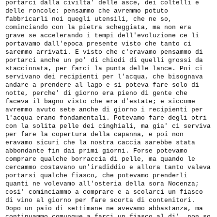
portarci dalla civilta' delle asce, dei coltelli e
delle roncole: pensammo che avremmo potuto
fabbricarli noi quegli utensili, che ne so,
cominciando con la pietra scheggiata, ma non era
grave se accelerando i tempi dell'evoluzione ce li
portavamo dall'epoca presente visto che tanto ci
saremmo arrivati. E visto che c'eravamo pensammo di
portarci anche un po' di chiodi di quelli grossi da
staccionata, per farci la punta delle lance. Poi ci
servivano dei recipienti per l'acqua, che bisognava
andare a prendere al lago e si poteva fare solo di
notte, perche' di giorno era pieno di gente che
faceva il bagno visto che era d'estate; e siccome
avremmo avuto sete anche di giorno i recipienti per
l'acqua erano fondamentali. Potevamo fare degli otri
con la solita pelle dei cinghiali, ma gia' ci serviva
per fare la copertura della capanna, e poi non
eravamo sicuri che la nostra caccia sarebbe stata
abbondante fin dai primi giorni. Forse potevamo
comprare qualche borraccia di pelle, ma quando le
cercammo costavano un'iradiddio e allora tanto valeva
portarsi qualche fiasco, che potevamo prenderli
quanti ne volevamo all'osteria della sora Nocenza;
cosi' cominciammo a comprare e a scolarci un fiasco
di vino al giorno per fare scorta di contenitori.
Dopo un paio di settimane ne avevamo abbastanza, ma
continuammo comunque a farci un fiasco al di', non so