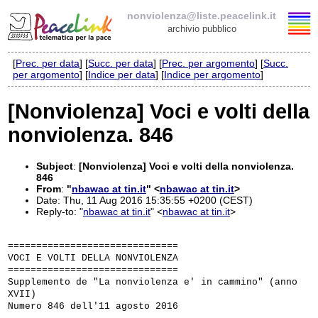
nonviolenza@liste.peacelink.it
archivio pubblico
[
Prec. per data
] [
Succ. per data
] [
Prec. per argomento
] [
Succ.
Elenco delle liste
per argomento
] [
Indice per data
] [
Indice per argomento
]
nonviolenza@liste.peacelink.it
[Nonviolenza] Voci e volti della
nonviolenza. 846
Policy delle liste di PeaceLink
Informativa sulla privacy
Subject
:
[Nonviolenza] Voci e volti della nonviolenza.
846
From
:
"
nbawac at tin.it
" <
nbawac at tin.it
>
Richieste di rimozione
Date: Thu, 11 Aug 2016 15:35:55 +0200 (CEST)
Reply-to: "
nbawac at tin.it
" <
nbawac at tin.it
>
==============================
VOCI E VOLTI DELLA NONVIOLENZA
==============================
Supplemento de "La nonviolenza e' in cammino" (anno
XVII)
Numero 846 dell'11 agosto 2016