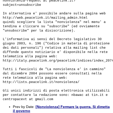
nonviolenza-request at peacelink.it?
subject=unsubscribe
In alternativa e' possibile andare sulla pagina web
http://web.peacelink.it/mailing_admin.html
quindi scegliere la lista "nonviolenza" nel menu' a
tendina e cliccare su "subscribe" (ed ovviamente
"unsubscribe" per la disiscrizione).
L'informativa ai sensi del Decreto legislativo 30
giugno 2003, n. 196 ("Codice in materia di protezione
dei dati personali") relativa alla mailing list che
diffonde questo notiziario e' disponibile nella rete
telematica alla pagina web:
http://italy.peacelink.org/peacelink/indices/index_207
Tutti i fascicoli de "La nonviolenza e' in cammino"
dal dicembre 2004 possono essere consultati nella
rete telematica alla pagina web:
http://lists.peacelink.it/nonviolenza/
Gli unici indirizzi di posta elettronica utilizzabili
per contattare la redazione sono: nbawac at tin.it e
centropacevt at gmail.com
Prev by Date:
[Nonviolenza] Fermare la guerra. Si dimetta
il governo