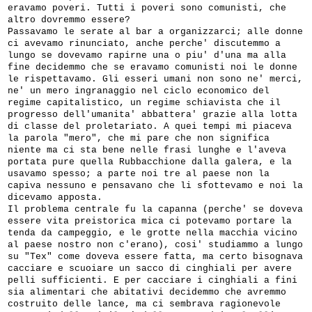
eravamo poveri. Tutti i poveri sono comunisti, che
altro dovremmo essere?
Passavamo le serate al bar a organizzarci; alle donne
ci avevamo rinunciato, anche perche' discutemmo a
lungo se dovevamo rapirne una o piu' d'una ma alla
fine decidemmo che se eravamo comunisti noi le donne
le rispettavamo. Gli esseri umani non sono ne' merci,
ne' un mero ingranaggio nel ciclo economico del
regime capitalistico, un regime schiavista che il
progresso dell'umanita' abbattera' grazie alla lotta
di classe del proletariato. A quei tempi mi piaceva
la parola "mero", che mi pare che non significa
niente ma ci sta bene nelle frasi lunghe e l'aveva
portata pure quella Rubbacchione dalla galera, e la
usavamo spesso; a parte noi tre al paese non la
capiva nessuno e pensavano che li sfottevamo e noi la
dicevamo apposta.
Il problema centrale fu la capanna (perche' se doveva
essere vita preistorica mica ci potevamo portare la
tenda da campeggio, e le grotte nella macchia vicino
al paese nostro non c'erano), cosi' studiammo a lungo
su "Tex" come doveva essere fatta, ma certo bisognava
cacciare e scuoiare un sacco di cinghiali per avere
pelli sufficienti. E per cacciare i cinghiali a fini
sia alimentari che abitativi decidemmo che avremmo
costruito delle lance, ma ci sembrava ragionevole