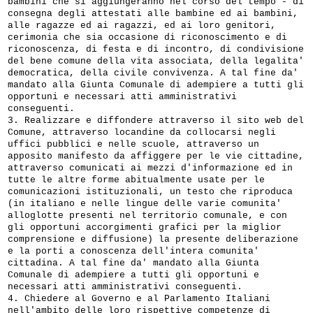
bambini che si aggiungeranno nel corso del tempo - di
consegna degli attestati alle bambine ed ai bambini,
alle ragazze ed ai ragazzi, ed ai loro genitori,
cerimonia che sia occasione di riconoscimento e di
riconoscenza, di festa e di incontro, di condivisione
del bene comune della vita associata, della legalita'
democratica, della civile convivenza. A tal fine da'
mandato alla Giunta Comunale di adempiere a tutti gli
opportuni e necessari atti amministrativi
conseguenti.
3. Realizzare e diffondere attraverso il sito web del
Comune, attraverso locandine da collocarsi negli
uffici pubblici e nelle scuole, attraverso un
apposito manifesto da affiggere per le vie cittadine,
attraverso comunicati ai mezzi d'informazione ed in
tutte le altre forme abitualmente usate per le
comunicazioni istituzionali, un testo che riproduca
(in italiano e nelle lingue delle varie comunita'
alloglotte presenti nel territorio comunale, e con
gli opportuni accorgimenti grafici per la miglior
comprensione e diffusione) la presente deliberazione
e la porti a conoscenza dell'intera comunita'
cittadina. A tal fine da' mandato alla Giunta
Comunale di adempiere a tutti gli opportuni e
necessari atti amministrativi conseguenti.
4. Chiedere al Governo e al Parlamento Italiani
nell'ambito delle loro rispettive competenze di