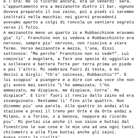
e l'ora: me lo ricordo ancora, era un venerdi' sera.
L'appuntamento era a mezzanotte dietro il bar, ognuno
doveva preparato il suo zaino, poi a piedi ci saremmo
inoltrati nella macchia; nei giorni precedenti
avevamo aperto a colpi di roncola un sentiero segreto
verso il folto.
A mezzanotte meno un quarto io e Rubbacchione eravamo
gia' li'. Franchino non si vedeva e Rubbacchiotto era
nervoso, sempre piu' nervoso, non riusciva a stare
fermo. Verso mezzanotte e mezza, l'una, dissi
sottovoce: "Ma perche' Franchino non si vede?". Lui
comincio' a mugolare, a fare una specie di uggiolio e
a sollevare e battere forte per terra prima un piede
e poi l'altro. Mi sembrava fuori di testa, e mi
decisi a dirgli: "Ch'e' successo, Rubbacchio'?". E
lui scoppio' a piangere e a dire con una voce che non
gli avevo mai sentito "L'ho ammazzato, l'ho
ammazzato, me dispiace, me dispiace, Corra'. Me
dispiace". E tiro' fuori il roncio dallo zaino ed era
insanguinato. Restammo li' fino alle quattro. Non
dicemmo piu' una parola. Alle quattro io andai alla
stazione e presi il treno per Orte e da Orte andai a
Milano, o a Torino, o a Genova, neppure mi ricordo
piu'. Mi portai via anche il suo zaino e buttai dal
finestrino le sue cose e le mie una ad una ogni tanti
chilometri e alla fine buttai anche gli zaini.
Aveva vinto la civilta'.