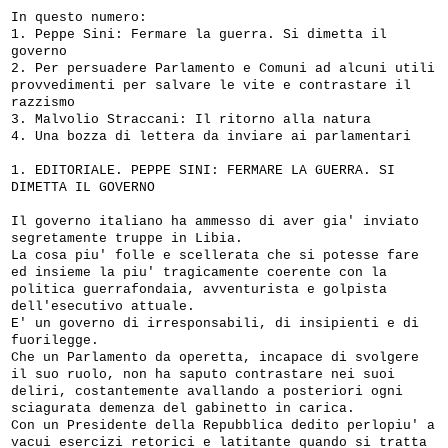
In questo numero:
1. Peppe Sini: Fermare la guerra. Si dimetta il
governo
2. Per persuadere Parlamento e Comuni ad alcuni utili
provvedimenti per salvare le vite e contrastare il
razzismo
3. Malvolio Straccani: Il ritorno alla natura
4. Una bozza di lettera da inviare ai parlamentari
1. EDITORIALE. PEPPE SINI: FERMARE LA GUERRA. SI
DIMETTA IL GOVERNO
Il governo italiano ha ammesso di aver gia' inviato
segretamente truppe in Libia.
La cosa piu' folle e scellerata che si potesse fare
ed insieme la piu' tragicamente coerente con la
politica guerrafondaia, avventurista e golpista
dell'esecutivo attuale.
E' un governo di irresponsabili, di insipienti e di
fuorilegge.
Che un Parlamento da operetta, incapace di svolgere
il suo ruolo, non ha saputo contrastare nei suoi
deliri, costantemente avallando a posteriori ogni
sciagurata demenza del gabinetto in carica.
Con un Presidente della Repubblica dedito perlopiu' a
vacui esercizi retorici e latitante quando si tratta