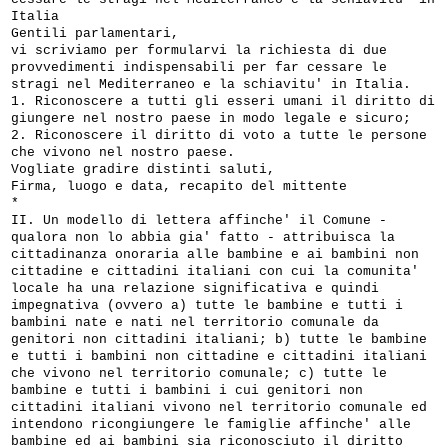
Italia
Gentili parlamentari,
vi scriviamo per formularvi la richiesta di due
provvedimenti indispensabili per far cessare le
stragi nel Mediterraneo e la schiavitu' in Italia.
1. Riconoscere a tutti gli esseri umani il diritto di
giungere nel nostro paese in modo legale e sicuro;
2. Riconoscere il diritto di voto a tutte le persone
che vivono nel nostro paese.
Vogliate gradire distinti saluti,
Firma, luogo e data, recapito del mittente
*
II. Un modello di lettera affinche' il Comune -
qualora non lo abbia gia' fatto - attribuisca la
cittadinanza onoraria alle bambine e ai bambini non
cittadine e cittadini italiani con cui la comunita'
locale ha una relazione significativa e quindi
impegnativa (ovvero a) tutte le bambine e tutti i
bambini nate e nati nel territorio comunale da
genitori non cittadini italiani; b) tutte le bambine
e tutti i bambini non cittadine e cittadini italiani
che vivono nel territorio comunale; c) tutte le
bambine e tutti i bambini i cui genitori non
cittadini italiani vivono nel territorio comunale ed
intendono ricongiungere le famiglie affinche' alle
bambine ed ai bambini sia riconosciuto il diritto