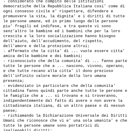
- considerato che compito delle istituzioni
democratiche della Repubblica Italiana cosi' come di
ogni consesso civile e' rispettare, difendere e
promuovere la vita, la dignita' e i diritti di tutte
le persone umane, ed in primo luogo delle persone
piu' fragili ed indifese, e tra queste vi sono
senz'altro le bambine ed i bambini che per la loro
crescita e la loro socializzazione hanno bisogno
dell'aiuto, dell'accudimento, del rispetto,
dell'amore e della protezione altrui;
- affermato che la citta' di ... vuole essere citta'
amica delle bambine e dei bambini;
- riconosciuto che della comunita' di ... fanno parte
tutte le persone che a ... nascono, vivono, operano,
e che tutte recano alla citta' il dono prezioso
dell'infinito valore morale della loro umana
presenza;
- evidenziato in particolare che della comunita'
cittadina fanno quindi parte anche tutte le persone e
le famiglie che a ... si trovano e si troveranno,
indipendentemente dal fatto di avere o non avere la
cittadinanza italiana, di un altro paese o di nessun
paese;
- richiamando la Dichiarazione Universale dei Diritti
Umani che riconosce che vi e' una sola umanita' e che
tutte le persone umane sono portatrici di
inalienabili diritti;