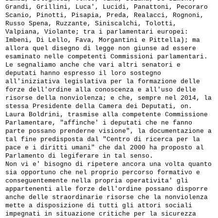
Grandi, Grillini, Luca', Lucidi, Panattoni, Pecoraro
Scanio, Pinotti, Pisapia, Preda, Realacci, Rognoni,
Russo Spena, Ruzzante, Siniscalchi, Tolotti,
Valpiana, Violante; tra i parlamentari europei:
Imbeni, Di Lello, Fava, Morgantini e Pittella); ma
allora quel disegno di legge non giunse ad essere
esaminato nelle competenti Commissioni parlamentari.
Le segnaliamo anche che vari altri senatori e
deputati hanno espresso il loro sostegno
all'iniziativa legislativa per la formazione delle
forze dell'ordine alla conoscenza e all'uso delle
risorse della nonviolenza; e che, sempre nel 2014, la
stessa Presidente della Camera dei Deputati, on.
Laura Boldrini, trasmise alla competente Commissione
Parlamentare, "affinche' i deputati che ne fanno
parte possano prenderne visione", la documentazione a
tal fine predisposta dal "Centro di ricerca per la
pace e i diritti umani" che dal 2000 ha proposto al
Parlamento di legiferare in tal senso.
Non vi e' bisogno di ripetere ancora una volta quanto
sia opportuno che nel proprio percorso formativo e
conseguentemente nella propria operativita' gli
appartenenti alle forze dell'ordine possano disporre
anche delle straordinarie risorse che la nonviolenza
mette a disposizione di tutti gli attori sociali
impegnati in situazione critiche per la sicurezza