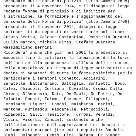
personale delle Forze di polizia" (atto Camera 2698)
presentato il 4 novembre 2014; e il disegno di legge
recante "Norme di principio e di indirizzo per
l'istruzione, la formazione e l'aggiornamento del
personale delle Forze di polizia" (atto Camera 2706)
presentato il 5 novembre 2014; disegni di legge
sottoscritti da deputati di varie forze politiche:
Arturo Scotto, Celeste Costantino, Donatella Duranti,
Giulio Marcon, Michele Piras, Stefano Quaranta,
Massimiliano Bernini.
Ricordera' anche che gia' nel 2001 fu presentato al
medesimo fine di istituire la formazione delle forze
dell'ordine alla conoscenza e all'uso delle risorse
della nonviolenza un disegno di legge sottoscritto da
decine di senatori di tutte le forze politiche (ed in
particolare i senatori Occhetto, Acciarini,
Baratella, Battafarano, Battaglia, Bonfietti, Boco,
Calvi, Chiusoli, Cortiana, Coviello, Crema, Dalla
Chiesa, D'Ambrosio, Dato, De Paoli, De Petris, De
Zulueta, Donati, Falomi, Fassone, Filippini,
Formisano, Liguori, Longhi, Malabarba, Marini,
Martone, Murineddu, Pascarella, Petruccioli,
Ripamonti, Salvi, Tessitore, Turroni, Veraldi,
Vicini, Viserta, Zancan), sostenuto anche
dall'attenzione e dall'apprezzamento di deputati e
parlamentari europei (tra cui i deputati: Bandoli,
Bimbi, Bolognesi, Cento, Cima, Deiana, De Simone,