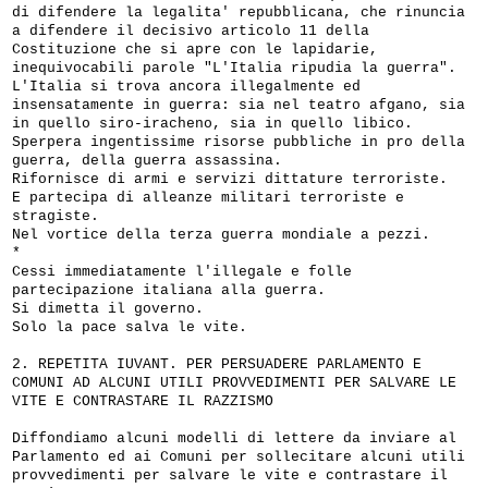
di difendere la legalita' repubblicana, che rinuncia
a difendere il decisivo articolo 11 della
Costituzione che si apre con le lapidarie,
inequivocabili parole "L'Italia ripudia la guerra".
L'Italia si trova ancora illegalmente ed
insensatamente in guerra: sia nel teatro afgano, sia
in quello siro-iracheno, sia in quello libico.
Sperpera ingentissime risorse pubbliche in pro della
guerra, della guerra assassina.
Rifornisce di armi e servizi dittature terroriste.
E partecipa di alleanze militari terroriste e
stragiste.
Nel vortice della terza guerra mondiale a pezzi.
*
Cessi immediatamente l'illegale e folle
partecipazione italiana alla guerra.
Si dimetta il governo.
Solo la pace salva le vite.
2. REPETITA IUVANT. PER PERSUADERE PARLAMENTO E
COMUNI AD ALCUNI UTILI PROVVEDIMENTI PER SALVARE LE
VITE E CONTRASTARE IL RAZZISMO
Diffondiamo alcuni modelli di lettere da inviare al
Parlamento ed ai Comuni per sollecitare alcuni utili
provvedimenti per salvare le vite e contrastare il