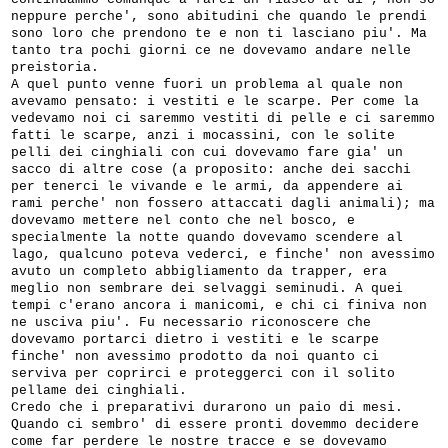
neppure perche', sono abitudini che quando le prendi
sono loro che prendono te e non ti lasciano piu'. Ma
tanto tra pochi giorni ce ne dovevamo andare nelle
preistoria.
A quel punto venne fuori un problema al quale non
avevamo pensato: i vestiti e le scarpe. Per come la
vedevamo noi ci saremmo vestiti di pelle e ci saremmo
fatti le scarpe, anzi i mocassini, con le solite
pelli dei cinghiali con cui dovevamo fare gia' un
sacco di altre cose (a proposito: anche dei sacchi
per tenerci le vivande e le armi, da appendere ai
rami perche' non fossero attaccati dagli animali); ma
dovevamo mettere nel conto che nel bosco, e
specialmente la notte quando dovevamo scendere al
lago, qualcuno poteva vederci, e finche' non avessimo
avuto un completo abbigliamento da trapper, era
meglio non sembrare dei selvaggi seminudi. A quei
tempi c'erano ancora i manicomi, e chi ci finiva non
ne usciva piu'. Fu necessario riconoscere che
dovevamo portarci dietro i vestiti e le scarpe
finche' non avessimo prodotto da noi quanto ci
serviva per coprirci e proteggerci con il solito
pellame dei cinghiali.
Credo che i preparativi durarono un paio di mesi.
Quando ci sembro' di essere pronti dovemmo decidere
come far perdere le nostre tracce e se dovevamo