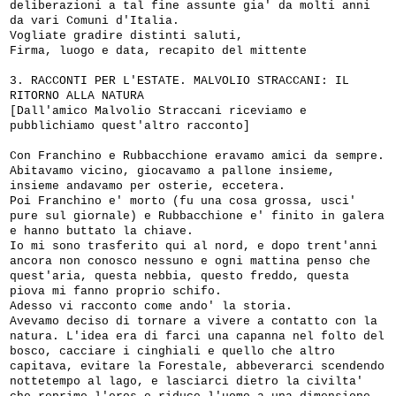
deliberazioni a tal fine assunte gia' da molti anni
da vari Comuni d'Italia.
Vogliate gradire distinti saluti,
Firma, luogo e data, recapito del mittente
3. RACCONTI PER L'ESTATE. MALVOLIO STRACCANI: IL
RITORNO ALLA NATURA
[Dall'amico Malvolio Straccani riceviamo e
pubblichiamo quest'altro racconto]
Con Franchino e Rubbacchione eravamo amici da sempre.
Abitavamo vicino, giocavamo a pallone insieme,
insieme andavamo per osterie, eccetera.
Poi Franchino e' morto (fu una cosa grossa, usci'
pure sul giornale) e Rubbacchione e' finito in galera
e hanno buttato la chiave.
Io mi sono trasferito qui al nord, e dopo trent'anni
ancora non conosco nessuno e ogni mattina penso che
quest'aria, questa nebbia, questo freddo, questa
piova mi fanno proprio schifo.
Adesso vi racconto come ando' la storia.
Avevamo deciso di tornare a vivere a contatto con la
natura. L'idea era di farci una capanna nel folto del
bosco, cacciare i cinghiali e quello che altro
capitava, evitare la Forestale, abbeverarci scendendo
nottetempo al lago, e lasciarci dietro la civilta'