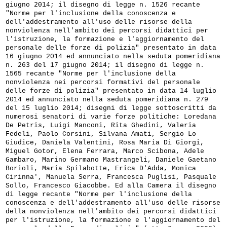
giugno 2014; il disegno di legge n. 1526 recante
"Norme per l'inclusione della conoscenza e
dell'addestramento all'uso delle risorse della
nonviolenza nell'ambito dei percorsi didattici per
l'istruzione, la formazione e l'aggiornamento del
personale delle forze di polizia" presentato in data
16 giugno 2014 ed annunciato nella seduta pomeridiana
n. 263 del 17 giugno 2014; il disegno di legge n.
1565 recante "Norme per l'inclusione della
nonviolenza nei percorsi formativi del personale
delle forze di polizia" presentato in data 14 luglio
2014 ed annunciato nella seduta pomeridiana n. 279
del 15 luglio 2014; disegni di legge sottoscritti da
numerosi senatori di varie forze politiche: Loredana
De Petris, Luigi Manconi, Rita Ghedini, Valeria
Fedeli, Paolo Corsini, Silvana Amati, Sergio Lo
Giudice, Daniela Valentini, Rosa Maria Di Giorgi,
Miguel Gotor, Elena Ferrara, Marco Scibona, Adele
Gambaro, Marino Germano Mastrangeli, Daniele Gaetano
Borioli, Maria Spilabotte, Erica D'Adda, Monica
Cirinna', Manuela Serra, Francesca Puglisi, Pasquale
Sollo, Francesco Giacobbe. Ed alla Camera il disegno
di legge recante "Norme per l'inclusione della
conoscenza e dell'addestramento all'uso delle risorse
della nonviolenza nell'ambito dei percorsi didattici
per l'istruzione, la formazione e l'aggiornamento del