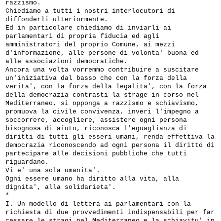
razzismo.
Chiediamo a tutti i nostri interlocutori di
diffonderli ulteriormente.
Ed in particolare chiediamo di inviarli ai
parlamentari di propria fiducia ed agli
amministratori del proprio Comune, ai mezzi
d'informazione, alle persone di volonta' buona ed
alle associazioni democratiche.
Ancora una volta vorremmo contribuire a suscitare
un'iniziativa dal basso che con la forza della
verita', con la forza della legalita', con la forza
della democrazia contrasti la strage in corso nel
Mediterraneo, si opponga a razzismo e schiavismo,
promuova la civile convivenza, inveri l'impegno a
soccorrere, accogliere, assistere ogni persona
bisognosa di aiuto, riconosca l'eguaglianza di
diritti di tutti gli esseri umani, renda effettiva la
democrazia riconoscendo ad ogni persona il diritto di
partecipare alle decisioni pubbliche che tutti
riguardano.
Vi e' una sola umanita'.
Ogni essere umano ha diritto alla vita, alla
dignita', alla solidarieta'.
*
I. Un modello di lettera ai parlamentari con la
richiesta di due provvedimenti indispensabili per far
cessare le stragi nel Mediterraneo e la schiavitu' in