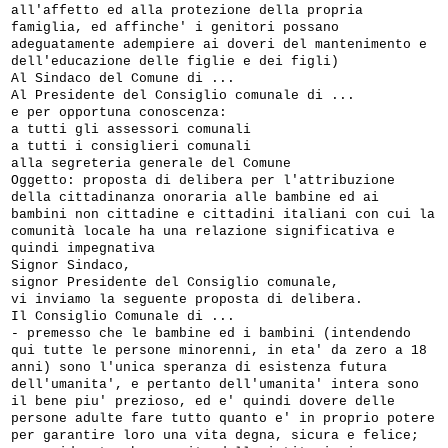
all'affetto ed alla protezione della propria
famiglia, ed affinche' i genitori possano
adeguatamente adempiere ai doveri del mantenimento e
dell'educazione delle figlie e dei figli)
Al Sindaco del Comune di ...
Al Presidente del Consiglio comunale di ...
e per opportuna conoscenza:
a tutti gli assessori comunali
a tutti i consiglieri comunali
alla segreteria generale del Comune
Oggetto: proposta di delibera per l'attribuzione
della cittadinanza onoraria alle bambine ed ai
bambini non cittadine e cittadini italiani con cui la
comunità locale ha una relazione significativa e
quindi impegnativa
Signor Sindaco,
signor Presidente del Consiglio comunale,
vi inviamo la seguente proposta di delibera.
Il Consiglio Comunale di ...
- premesso che le bambine ed i bambini (intendendo
qui tutte le persone minorenni, in eta' da zero a 18
anni) sono l'unica speranza di esistenza futura
dell'umanita', e pertanto dell'umanita' intera sono
il bene piu' prezioso, ed e' quindi dovere delle
persone adulte fare tutto quanto e' in proprio potere
per garantire loro una vita degna, sicura e felice;