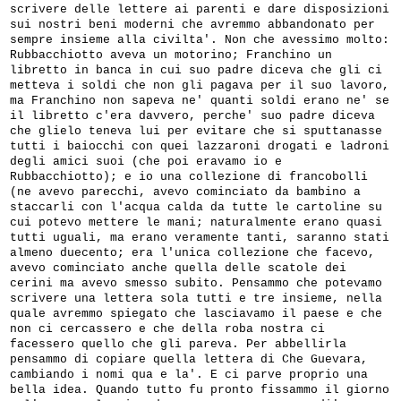
scrivere delle lettere ai parenti e dare disposizioni
sui nostri beni moderni che avremmo abbandonato per
sempre insieme alla civilta'. Non che avessimo molto:
Rubbacchiotto aveva un motorino; Franchino un
libretto in banca in cui suo padre diceva che gli ci
metteva i soldi che non gli pagava per il suo lavoro,
ma Franchino non sapeva ne' quanti soldi erano ne' se
il libretto c'era davvero, perche' suo padre diceva
che glielo teneva lui per evitare che si sputtanasse
tutti i baiocchi con quei lazzaroni drogati e ladroni
degli amici suoi (che poi eravamo io e
Rubbacchiotto); e io una collezione di francobolli
(ne avevo parecchi, avevo cominciato da bambino a
staccarli con l'acqua calda da tutte le cartoline su
cui potevo mettere le mani; naturalmente erano quasi
tutti uguali, ma erano veramente tanti, saranno stati
almeno duecento; era l'unica collezione che facevo,
avevo cominciato anche quella delle scatole dei
cerini ma avevo smesso subito. Pensammo che potevamo
scrivere una lettera sola tutti e tre insieme, nella
quale avremmo spiegato che lasciavamo il paese e che
non ci cercassero e che della roba nostra ci
facessero quello che gli pareva. Per abbellirla
pensammo di copiare quella lettera di Che Guevara,
cambiando i nomi qua e la'. E ci parve proprio una
bella idea. Quando tutto fu pronto fissammo il giorno