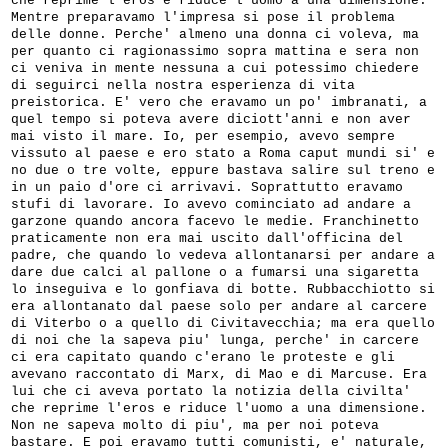
che reprime l'eros e riduce l'uomo a una dimensione.
Mentre preparavamo l'impresa si pose il problema
delle donne. Perche' almeno una donna ci voleva, ma
per quanto ci ragionassimo sopra mattina e sera non
ci veniva in mente nessuna a cui potessimo chiedere
di seguirci nella nostra esperienza di vita
preistorica. E' vero che eravamo un po' imbranati, a
quel tempo si poteva avere diciott'anni e non aver
mai visto il mare. Io, per esempio, avevo sempre
vissuto al paese e ero stato a Roma caput mundi si' e
no due o tre volte, eppure bastava salire sul treno e
in un paio d'ore ci arrivavi. Soprattutto eravamo
stufi di lavorare. Io avevo cominciato ad andare a
garzone quando ancora facevo le medie. Franchinetto
praticamente non era mai uscito dall'officina del
padre, che quando lo vedeva allontanarsi per andare a
dare due calci al pallone o a fumarsi una sigaretta
lo inseguiva e lo gonfiava di botte. Rubbacchiotto si
era allontanato dal paese solo per andare al carcere
di Viterbo o a quello di Civitavecchia; ma era quello
di noi che la sapeva piu' lunga, perche' in carcere
ci era capitato quando c'erano le proteste e gli
avevano raccontato di Marx, di Mao e di Marcuse. Era
lui che ci aveva portato la notizia della civilta'
che reprime l'eros e riduce l'uomo a una dimensione.
Non ne sapeva molto di piu', ma per noi poteva
bastare. E poi eravamo tutti comunisti, e' naturale,