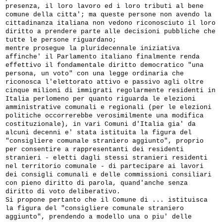
presenza, il loro lavoro ed i loro tributi al bene
comune della citta'; ma queste persone non avendo la
cittadinanza italiana non vedono riconosciuto il loro
diritto a prendere parte alle decisioni pubbliche che
tutte le persone riguardano;
mentre prosegue la pluridecennale iniziativa
affinche' il Parlamento italiano finalmente renda
effettivo il fondamentale diritto democratico "una
persona, un voto" con una legge ordinaria che
riconosca l'elettorato attivo e passivo agli oltre
cinque milioni di immigrati regolarmente residenti in
Italia perlomeno per quanto riguarda le elezioni
amministrative comunali e regionali (per le elezioni
politiche occorrerebbe verosimilmente una modifica
costituzionale), in vari Comuni d'Italia gia' da
alcuni decenni e' stata istituita la figura del
"consigliere comunale straniero aggiunto", proprio
per consentire a rappresentanti dei residenti
stranieri - eletti dagli stessi stranieri residenti
nel territorio comunale - di partecipare ai lavori
dei consigli comunali e delle commissioni consiliari
con pieno diritto di parola, quand'anche senza
diritto di voto deliberativo.
Si propone pertanto che il Comune di ... istituisca
la figura del "consigliere comunale straniero
aggiunto", prendendo a modello una o piu' delle