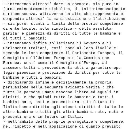
- intendendo altresi' dare un esempio, sia pure in
forma eminentemente simbolica, di tale riconoscimento
e riconoscenza, attraverso un atto che rappresenta e
compendia altresi' la manifestazione e l'attribuzione
- sia pure, stanti i limiti delle proprie competenze
di ente locale, solo simbolica - della assoluta
parita' e pienezza di diritti di tutte le bambine e
di tutti i bambini;
- intendendo infine sollecitare il Governo e il
Parlamento Italiani, cosi' come al loro livello e
secondo le loro competenze il Parlamento Europeo, il
Consiglio dell'Unione Europea e la Commissione
Europea, cosi' come il Consiglio d'Europa, ad
assumere tutti i provvedimenti atti a garantire ope
legis pienezza e protezione di diritti per tutte le
bambine e tutti i bambini;
- dichiarando infine e decisivamente la propria
persuasione nella seguente evidente verita': che
tutte le persone umane nascono libere ed eguali in
diritti, e che quindi tutte le bambine e tutti i
bambini nate, nati e presenti ora e in futuro in
Italia hanno diritto agli stessi diritti di tutte le
altre bambine e tutti gli altri bambini nate, nati e
presenti ora e in futuro in Italia;
- nell'ambito delle proprie prerogative e competenze,
nel rispetto e nell'applicazione di quanto previsto