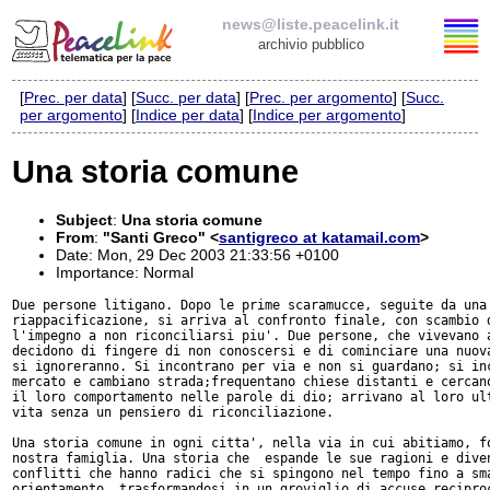
news@liste.peacelink.it
archivio pubblico
[
Prec. per data
] [
Succ. per data
] [
Prec. per argomento
] [
Succ.
Elenco delle liste
per argomento
] [
Indice per data
] [
Indice per argomento
]
news@liste.peacelink.it
Una storia comune
Iscrizione / Cancellazione
Subject
:
Una storia comune
From
:
"Santi Greco" <
santigreco at katamail.com
>
Policy delle liste di PeaceLink
Date: Mon, 29 Dec 2003 21:33:56 +0100
Importance: Normal
Informativa sulla privacy
Due persone litigano. Dopo le prime scaramucce, seguite da una 
riappacificazione, si arriva al confronto finale, con scambio d
l'impegno a non riconciliarsi piu'. Due persone, che vivevano a
decidono di fingere di non conoscersi e di cominciare una nuova
Richieste di rimozione
si ignoreranno. Si incontrano per via e non si guardano; si inc
mercato e cambiano strada;frequentano chiese distanti e cercano
il loro comportamento nelle parole di dio; arrivano al loro ult
vita senza un pensiero di riconciliazione.

Una storia comune in ogni citta', nella via in cui abitiamo, fo
nostra famiglia. Una storia che  espande le sue ragioni e diven
conflitti che hanno radici che si spingono nel tempo fino a sma
orientamento, trasformandosi in un groviglio di accuse reciproc