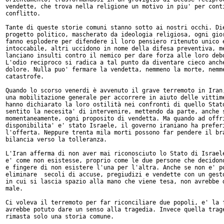
vendette, che trova nella religione un motivo in piu' per conti
conflitto.

Tante di queste storie comuni stanno sotto ai nostri occhi. Die
progetto politico, mascherato da ideologia religiosa, ogni gior
fanno esplodere per difendere il loro pensiero ritenuto unico e
intoccabile, altri uccidono in nome della difesa preventiva, me
lanciano insulti contro il nemico per dare forza alle loro debo
L'odio reciproco si radica a tal punto da diventare cieco anche
dolore. Nulla puo' fermare la vendetta, nemmeno la morte, nemme
catastrofe.

Quando lo scorso venerdi è avvenuto il grave terremoto in Iran,
una mobilitazione generale per accorrere in aiuto delle vittime
hanno dichiarato la loro ostilità nei confronti di quello Stato
sentito la necesita' di intervenire, mettendo da parte, anche s
momentaneamente, ogni proposito di vendetta. Ma quando ad offri
disponibilita' e' stato Israele, il governo iraniano ha preferi
l'offerta. Neppure trenta mila morti possono far pendere il bra
bilancia verso la tolleranza.

L'Iran afferma di non aver mai riconosciuto lo Stato di Israele
e' come non esistesse, proprio come le due persone che decidono
e fingere di non esistere l'una per l'altra. Anche se non e' po
eliminare  secoli di accuse, pregiudizi e vendette con un gesto
in cui si lascia spazio alla mano che viene tesa, non avrebbe d
male.

Ci voleva il terremoto per far riconciliare due popoli, e' la f
avrebbe potuto dare un senso alla tragedia. Invece quella trage
rimasta solo una storia comune.
