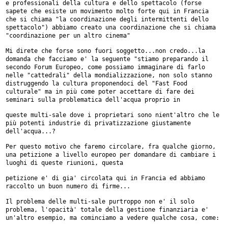
e professionali
della cultura e dello spettacolo (forse
sapete che esiste un movimento
molto forte qui in Francia
che si chiama "la coordinazione degli
intermittenti dello
spettacolo") abbiamo creato una coordinazione che si chiama
"coordinazione
per un altro cinema"
Mi direte che forse sono fuori soggetto...non credo...la
domanda che
facciamo e' la seguente "stiamo preparando il
secondo Forum Europeo, come
possiamo immaginare di farlo
nelle "cattedrali" della mondializzazione, non
solo stanno
distruggendo la cultura proponendoci del "Fast Food
culturale"
ma in più come poter accettare di fare dei
seminari sulla problematica
dell'acqua proprio in
queste multi-sale dove i proprietari sono nient'altro che le
più potenti
industrie di privatizzazione giustamente
dell'acqua...?
Per questo motivo che faremo circolare, fra qualche giorno,
una petizione a
livello europeo per domandare di cambiare i
luoghi di queste riunioni, questa
petizione e' di gia' circolata qui in Francia ed abbiamo
raccolto un buon
numero di firme...
Il problema delle multi-sale purtroppo non e' il solo
problema, l'opacità'
totale della gestione finanziaria e'
un'altro esempio, ma cominciamo a
vedere qualche cosa, come: