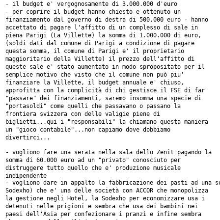
- per coprire il budget hanno chiesto e ottenuto un
finanziamento dal
governo di destra di 500.000 euro
- hanno
accettato di pagare l'affitto di un complesso di sale in
piena
Parigi (La Villette) la somma di 1.000.000 di euro,
(soldi dati dal comune
di Parigi a condizione di pagare
questa somma, il comune di Parigi e' il
proprietario
maggioritario della Villette) il prezzo dell'affitto di
queste
sale e' stato aumentato in modo spropositato per il
semplice motivo che
visto che il comune non può piu'
finanziare la Villette, il budget annuale
e' chiuso,
approfitta con la complicità di chi gestisce il FSE di far
"passare" dei finanziamenti, saremo insomma una specie di
"portasoldi" come
quelli che passavano o passano la
frontiera svizzera con delle valigie
piene di
biglietti...qui i "responsabili" la chiamano questa maniera
un
"gioco contabile"...non capiamo dove dobbiamo
divertirci...
- vogliono fare una serata nella sala dello Zenit pagando la
somma di
60.000 euro ad un "privato" conosciuto per
distruggere tutto quello che e'
produzione musicale
indipendente
Sodexho) che e' una delle società con ACCOR che monopolizza
la gestione
negli Hotel, la Sodexho per economizzare usa i
detenuti nelle prigioni e
sembra che usa dei bambini nei
paesi dell'Asia per confezionare i pranzi e
infine sembra