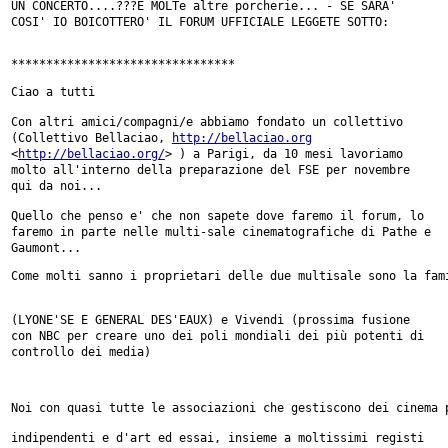
UN CONCERTO....???E MOLTe altre porcherie...
- SE SARA'
COSI' IO BOICOTTERO' IL FORUM UFFICIALE LEGGETE SOTTO:
********************************

Ciao a tutti

Con altri amici/compagni/e abbiamo fondato un collettivo
(Collettivo
Bellaciao,
http://bellaciao.org
<
http://bellaciao.org/
> ) a Parigi, da 10
mesi lavoriamo
molto all'interno della preparazione del FSE per novembre
qui da noi...
Quello che penso e' che non sapete dove faremo il forum, lo
faremo in parte
nelle multi-sale cinematografiche di Pathe e
Gaumont...
Come molti sanno i proprietari delle due multisale sono la fami
(LYONE'SE E GENERAL DES'EAUX) e Vivendi (prossima fusione
con NBC per
creare uno dei poli mondiali dei più potenti di
controllo dei media)
Noi con quasi tutte le associazioni che gestiscono dei cinema p
indipendenti e d'art ed essai, insieme a moltissimi registi