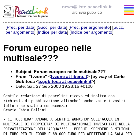
news@liste.peacelink.it
archivio pubblico
[
Prec. per data
] [
Succ. per data
] [
Prec. per argomento
] [
Succ.
Elenco delle liste
per argomento
] [
Indice per data
] [
Indice per argomento
]
news@liste.peacelink.it
Forum europeo nelle
multisale???
Iscrizione / Cancellazione
Policy delle liste di PeaceLink
Subject
:
Forum europeo nelle multisale???
From
:
"tvzone" <
tvzone at libero.it
> (by way of Carlo
Gubitosa <
c.gubitosa at peacelink.it
>)
Informativa sulla privacy
Date: Sat, 27 Sep 2003 19:28:15 +0100
Gentile redazione di peacelink ricevo ed inoltro con
Richieste di rimozione
richiesta di
pubblicazione affinche` anche voi e i vostri
lettori ne siate a conoscenza:
Grazie Fabio Ballini

- CI TOCCHERA' ANDARE A SENTIRE WORKSHOP SULL'ACQUA IN
MULTISALE DI
PROPRIETA' DI MULTINAZIONALI INVISCHIATE NELLA
PRIVATIZZAZIONE
DELL'ACQUA???? - PERCHE' SPENDERE 3 MILIONI
DI EURO PER IL FORUM E 68.000
EURO PER AFFITTARE LA SALA PER