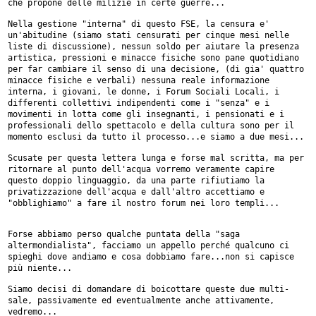
che propone delle milizie in certe guerre...
Nella gestione "interna" di questo FSE, la censura e'
un'abitudine (siamo
stati censurati per cinque mesi nelle
liste di discussione), nessun soldo
per aiutare la presenza
artistica, pressioni e minacce fisiche sono pane
quotidiano
per far cambiare il senso di una decisione, (di gia' quattro
minacce fisiche e verbali) nessuna reale informazione
interna, i giovani,
le donne, i Forum Sociali Locali, i
differenti collettivi indipendenti come
i "senza" e i
movimenti in lotta come gli insegnanti, i pensionati e i
professionali dello spettacolo e della cultura sono per il
momento esclusi
da tutto il processo...e siamo a due mesi...
Scusate per questa lettera lunga e forse mal scritta, ma per
ritornare al
punto dell'acqua vorremo veramente capire
questo doppio linguaggio, da una
parte rifiutiamo la
privatizzazione dell'acqua e dall'altro accettiamo e
"obblighiamo" a fare il nostro forum nei loro templi...
Forse abbiamo perso qualche puntata della "saga
altermondialista", facciamo
un appello perché qualcuno ci
spieghi dove andiamo e cosa dobbiamo
fare...non si capisce
più niente...
Siamo decisi di domandare di boicottare queste due multi-
sale, passivamente
ed eventualmente anche attivamente,
vedremo...