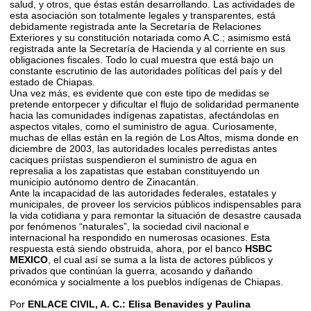
salud, y otros, que éstas están desarrollando. Las actividades de
esta asociación son totalmente legales y transparentes, está
debidamente registrada ante la Secretaría de Relaciones
Exteriores y su constitución notariada como A.C.; asimismo está
registrada ante la Secretaría de Hacienda y al corriente en sus
obligaciones fiscales. Todo lo cual muestra que está bajo un
constante escrutinio de las autoridades políticas del país y del
estado de Chiapas.
Una vez más, es evidente que con este tipo de medidas se
pretende entorpecer y dificultar el flujo de solidaridad permanente
hacia las comunidades indígenas zapatistas, afectándolas en
aspectos vitales, como el suministro de agua. Curiosamente,
muchas de ellas están en la región de Los Altos, misma donde en
diciembre de 2003, las autoridades locales perredistas ­antes
caciques priístas­ suspendieron el suministro de agua en
represalia a los zapatistas que estaban constituyendo un
municipio autónomo dentro de Zinacantán.
Ante la incapacidad de las autoridades federales, estatales y
municipales, de proveer los servicios públicos indispensables para
la vida cotidiana y para remontar la situación de desastre causada
por fenómenos “naturales”, la sociedad civil nacional e
internacional ha respondido en numerosas ocasiones. Esta
respuesta está siendo obstruida, ahora, por el banco
HSBC
MEXICO
, el cual así se suma a la lista de actores públicos y
privados que continúan la guerra, acosando y dañando
económica y socialmente a los pueblos indígenas de Chiapas.
Por
ENLACE CIVIL, A. C.: Elisa Benavides y Paulina