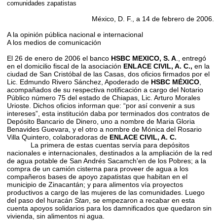
comunidades zapatistas
México, D. F., a 14 de febrero de 2006.
A la opinión pública nacional e internacional
A los medios de comunicación
El 26 de enero de 2006 el banco
HSBC MEXICO, S. A
., entregó
en el domicilio fiscal de la asociación
ENLACE CIVIL, A. C.,
en la
ciudad de San Cristóbal de las Casas, dos oficios firmados por el
Lic. Edmundo Rivero Sánchez, Apoderado de
HSBC MÉXICO
,
acompañados de su respectiva notificación a cargo del Notario
Público número 75 del estado de Chiapas, Lic. Arturo Morales
Urioste. Dichos oficios informan que: “por así convenir a sus
intereses”, esta institución daba por terminados dos contratos de
Depósito Bancario de Dinero, uno a nombre de Maria Gloria
Benavides Guevara, y el otro a nombre de Mónica del Rosario
Villa Quintero, colaboradoras de
ENLACE CIVIL, A. C.
La primera de estas cuentas servía para depósitos
nacionales e internacionales, destinados a la ampliación de la red
de agua potable de San Andrés Sacamch'en de los Pobres; a la
compra de un camión cisterna para proveer de agua a los
compañeros bases de apoyo zapatistas que habitan en el
municipio de Zinacantán; y para alimentos vía proyectos
productivos a cargo de las mujeres de las comunidades. Luego
del paso del huracán
Stan
, se empezaron a recabar en esta
cuenta apoyos solidarios para los damnificados que quedaron sin
vivienda, sin alimentos ni agua.