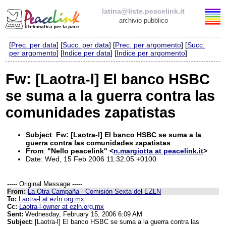
latina@liste.peacelink.it
archivio pubblico
[
Prec. per data
] [
Succ. per data
] [
Prec. per argomento
] [
Succ.
Elenco delle liste
per argomento
] [
Indice per data
] [
Indice per argomento
]
latina@liste.peacelink.it
Fw: [Laotra-l] El banco HSBC
se suma a la guerra contra las
Policy delle liste di PeaceLink
comunidades zapatistas
Informativa sulla privacy
Subject
:
Fw: [Laotra-l] El banco HSBC se suma a la
Richieste di rimozione
guerra contra las comunidades zapatistas
From
:
"Nello peacelink" <
n.margiotta at peacelink.it
>
Date: Wed, 15 Feb 2006 11:32:05 +0100
----- Original Message -----
From:
La Otra Campaña - Comisión Sexta del EZLN
To:
Laotra-l at ezln.org.mx
Cc:
Laotra-l-owner at ezln.org.mx
Sent:
Wednesday, February 15, 2006 6:09 AM
Subject:
[Laotra-l] El banco HSBC se suma a la guerra contra las