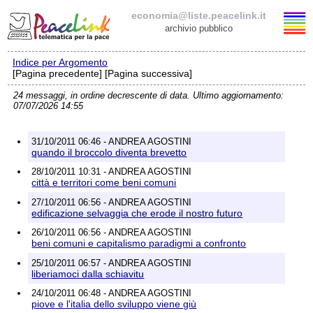
economia@liste.peacelink.it
archivio pubblico
Indice per Argomento
Elenco delle liste
[Pagina precedente] [Pagina successiva]
24 messaggi, in ordine decrescente di data. Ultimo aggiornamento:
economia@liste.peacelink.it
07/07/2026 14:55
Policy delle liste di PeaceLink
31/10/2011 06:46 - ANDREA AGOSTINI
quando il broccolo diventa brevetto
Informativa sulla privacy
28/10/2011 10:31 - ANDREA AGOSTINI
città e territori come beni comuni
Richieste di rimozione
27/10/2011 06:56 - ANDREA AGOSTINI
edificazione selvaggia che erode il nostro futuro
26/10/2011 06:56 - ANDREA AGOSTINI
beni comuni e capitalismo paradigmi a confronto
25/10/2011 06:57 - ANDREA AGOSTINI
liberiamoci dalla schiavitu
24/10/2011 06:48 - ANDREA AGOSTINI
piove e l'italia dello sviluppo viene giù