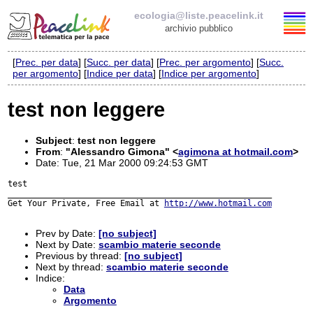
ecologia@liste.peacelink.it
archivio pubblico
[
Prec. per data
] [
Succ. per data
] [
Prec. per argomento
] [
Succ.
Elenco delle liste
per argomento
] [
Indice per data
] [
Indice per argomento
]
ecologia@liste.peacelink.it
test non leggere
Iscrizione / Cancellazione
Subject
:
test non leggere
From
:
"Alessandro Gimona" <
agimona at hotmail.com
>
Policy delle liste di PeaceLink
Date: Tue, 21 Mar 2000 09:24:53 GMT
test

______________________________________________________

Informativa sulla privacy
Get Your Private, Free Email at 
http://www.hotmail.com
Richieste di rimozione
Prev by Date:
[no subject]
Next by Date:
scambio materie seconde
Previous by thread:
[no subject]
Next by thread:
scambio materie seconde
Indice:
Data
Argomento