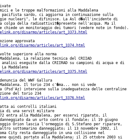
ivate

mici e le troppe malformazioni alla Maddalena

 pacifista sardo, ci aggiorna in continuazione sulla

gie nucleari", le difinisce. La Asl d�all'incidente di

a colpa della radioattivit�presente nell'acqua. Ma il

e chiede un monitoraggio dei tumori (vedere note in fondo).

elink.org/disarmo/articles/art_3373.html
link.org/disarmo/articles/art_3374.html
volte superiore alla norma

Maddalena. La relazione tecnica del CRIIAD

 analisi eseguite dalla CRIIRAD su campioni di acqua e di

 La Maddalena

elink.org/disarmo/articles/art_3375.html
denuncia del WWF Gallura

Maddalena. Il torio 234 c'�ma... non si vede

a (Psd'Az) interviene sulla inadeguatezza delle centraline

link.org/disarmo/articles/art_3376.html
atta ai controlli italiani

ia di una servit militare

72 entra alla Maddalena, per esservi riparato, il

danneggiato da un urto contro il fondale; il 19 giugno

oggio Orion lascia l'ormeggio di S.Stefano per riparare,

altro sottomarino danneggiato; il 13 novembre 2002, il

oma City resta danneggiato in una collisione nel

ene quindi portato alla Maddalena; il 25 ottobre 2003 si
