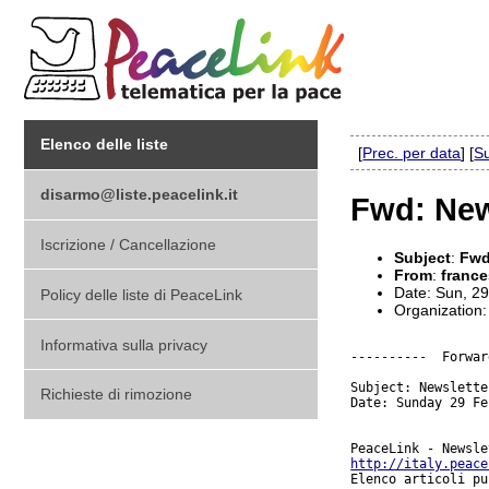
Elenco delle liste
[
Prec. per data
] [
Su
disarmo@liste.peacelink.it
Fwd: New
Iscrizione / Cancellazione
Subject
:
Fwd
From
:
france
Date: Sun, 2
Policy delle liste di PeaceLink
Organization:
Informativa sulla privacy
----------  Forwar
Subject: Newslette
Richieste di rimozione
Date: Sunday 29 Fe
http://italy.peace
Elenco articoli pu