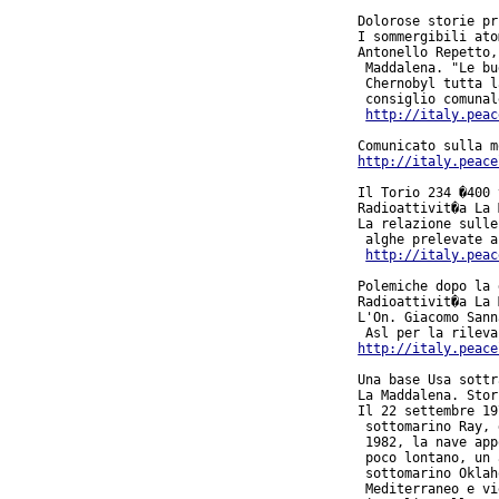
Dolorose storie pr
I sommergibili ato
Antonello Repetto,
 Maddalena. "Le bu
 Chernobyl tutta l
 consiglio comunal
http://italy.peac
http://italy.peace
Il Torio 234 �400 
Radioattivit�a La 
La relazione sulle
 alghe prelevate a
http://italy.peac
Polemiche dopo la 
Radioattivit�a La 
L'On. Giacomo Sann
http://italy.peace
Una base Usa sottr
La Maddalena. Stor
Il 22 settembre 19
 sottomarino Ray, 
 1982, la nave app
 poco lontano, un 
 sottomarino Oklah
 Mediterraneo e vi