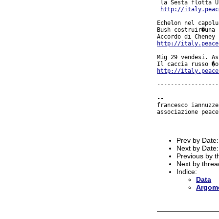
 la Sesta flotta U
http://italy.peac
Echelon nel capolu
Bush costruir�una 
http://italy.peace
Mig 29 vendesi. As
http://italy.peace
------------------
-- 

francesco iannuzze
associazione peace
Prev by Date
Next by Date
Previous by 
Next by thre
Indice:
Data
Argom