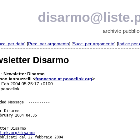
disarmo@liste.p
archivio pubblic
cc. per data
] [
Prec. per argomento
] [
Succ. per argomento
] [
Indice per
sletter Disarmo
: Newsletter Disarmo
sco iannuzzelli <
francesco at peacelink.org
>
9 Feb 2004 05:25:17 +0100
 peacelink
ded Message  ----------

r Disarmo

bruary 2004 04:35

link.org/disarmo
bblicati dal 22 febbraio 2004
