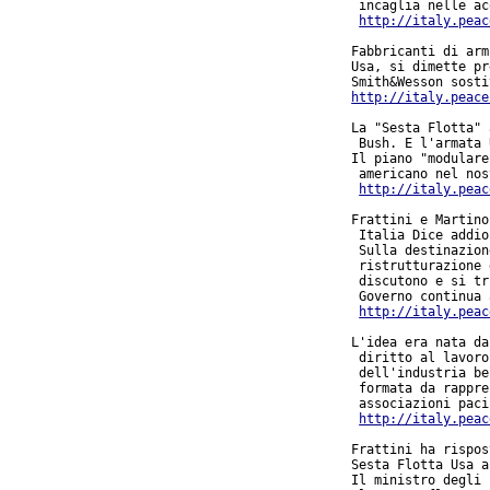
 incaglia nelle ac
http://italy.peac
Fabbricanti di armi
Usa, si dimette pr
http://italy.peace
La "Sesta Flotta" 
 Bush. E l'armata 
Il piano "modulare
 americano nel nos
http://italy.peac
Frattini e Martino
 Italia Dice addio
 Sulla destinazion
 ristrutturazione 
 discutono e si tr
 Governo continua 
http://italy.peac
L'idea era nata da
 diritto al lavoro
 dell'industria be
 formata da rappre
 associazioni paci
http://italy.peac
Frattini ha rispos
Sesta Flotta Usa a
Il ministro degli 