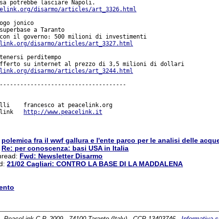
sa potrebbe lasciare Napoli.

elink.org/disarmo/articles/art_3326.html
ogo jonico

superbase a Taranto

link.org/disarmo/articles/art_3327.html
tenersi perditempo

link.org/disarmo/articles/art_3244.html
-------------------------------------

lli    francesco at peacelink.org

link   
http://www.peacelink.it
:
polemica fra il wwf gallura e l'ente parco per le analisi delle acq
:
Re: per conoscenza: basi USA in Italia
thread:
Fwd: Newsletter Disarmo
ad:
21/02 Cagliari: CONTRO LA BASE DI LA MADDALENA
ento
PeaceLink C.P. 2009 - 74100 Taranto (Italy) - CCP 13403746 -
Informativa s