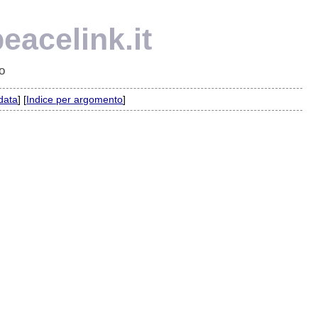
eacelink.it
o
 data
] [
Indice per argomento
]