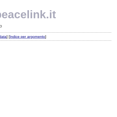
eacelink.it
o
 data
] [
Indice per argomento
]