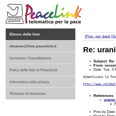
Elenco delle liste
[
Prec. per data
] [
Su
disarmo@liste.peacelink.it
Re: uran
Iscrizione / Cancellazione
Subject
:
Re:
From
:
rossa
Date: Tue, 3
Policy delle liste di PeaceLink
dimenticavo la fon
Informativa sulla privacy
http://www.vglobal
Richieste di rimozione
References
:
uranio
Prev by Date
Next by Date