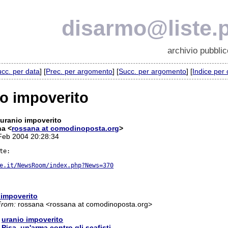
disarmo@liste.p
archivio pubblic
cc. per data
] [
Prec. per argomento
] [
Succ. per argomento
] [
Indice per
io impoverito
 uranio impoverito
na <
rossana at comodinoposta.org
>
 Feb 2004 20:28:34
te:

e.it/NewsRoom/index.php?News=370
 impoverito
From:
rossana <rossana at comodinoposta.org>
:
uranio impoverito
:
Pisa, un'arma contro gli scafisti