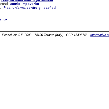
thread:
uranio impoverito
ad:
Pisa, un'arma contro gli scafisti
ento
PeaceLink C.P. 2009 - 74100 Taranto (Italy) - CCP 13403746 -
Informativa s