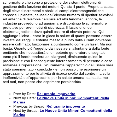
schermature che sono a protezione dei sistemi elettronici di
gestione della funzione dei motori. Qui sta il punto. Proprio a causa
degli elevati incrementi e sbalzi di campi elettromagnetici che
conosce il pianeta, causati dall'elevato numero di ripetitori televisivi
ed antenne di telefonia cellulare ed altri fenomeni ancora, le
industrie provvedono ad aggiornare di continuo le schermature
protettive per ovvi motivi di sicurezza. Il fascio di onde
elettromagnetiche deve quindi essere di elevata potenza. Qui -
aggiunge Licitra - entra in gioco la salute di quanti possono essere
investiti dai raggi. Il sistema messo a punto dalla Cisam dovrebbe
essere collimato; funzionare a puntamento come un laser. Ma non
basta. Quanto più l'oggetto da investire si allontanerà dalla fonte
emittente che necessiterà di un potente generatore di segnale,
tanto più il fascio tenderà ad allargarsi, diminuendo quindi in
precisione e con il conseguente interessamento di persone o cose
estranee all'operazione. Sicuramente l'apparecchio del Cisam sarà
stato sperimentato - conclude - e non posso che esprimere un
apprezzamento per le attività di ricerca svolte dal centro ma sulla
inoffensività dell'apparecchio per la salute umana, dai dati a me
resi noti, non posso che esprimere perplessità».
Prev by Date:
Re: uranio impoverito
Next by Date:
Le Nuove Unità Minori Combattenti della
Marina
Previous by thread:
Re: uranio impoverito
Next by thread:
Le Nuove Unità Minori Combattenti della
Marina