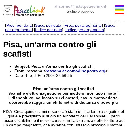
disarmo@liste.peacelink.it
archivio pubblico
[
Prec. per data
] [
Succ. per data
] [
Prec. per argomento
] [
Succ.
Elenco delle liste
per argomento
] [
Indice per data
] [
Indice per argomento
]
disarmo@liste.peacelink.it
Pisa, un'arma contro gli
scafisti
Iscrizione / Cancellazione
Policy delle liste di PeaceLink
Subject
:
Pisa, un'arma contro gli scafisti
From
:
rossana <
rossana at comodinoposta.org
>
Date: Tue, 3 Feb 2004 22:56:35
Informativa sulla privacy
Pisa, un'arma contro gli scafisti
Richieste di rimozione
Scariche elettromagnetiche per mettere fuori uso i motori
Il dispositivo, collocato su elicotteri, navi o motovedette,
sparerebbe raggi a un chilometro di distanza o poco più
PISA. Circa quindici anni orsono c'è stato un incidente a seguito del
quale è precipitato al suolo un elicottero dei Carabinieri. I periti
accorsi stabilirono il nesso causale nella vicinanza dell'elicottero ad
un campo magnetico, che avrebbe con unfascio bloccato il motore.