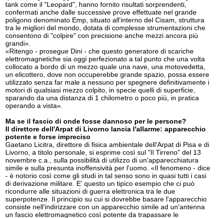
tank come il "Leopard", hanno fornito risultati sorprendenti,
confermati anche dalle successive prove effettuate nel grande
poligono denominato Emp, situato all'interno del Cisam, struttura
tra le migliori del mondo, dotata di complesse strumentazioni che
consentono di "colpire" con precisione anche mezzi ancora più
grandi».
«Ritengo - prosegue Dini - che questo generatore di scariche
elettromagnetiche sia oggi perfezionato a tal punto che una volta
collocato a bordo di un mezzo quale una nave, una motovedetta,
un elicottero, dove non occuperebbe grande spazio, possa essere
utilizzato senza far male a nessuno per spegnere definitivamente i
motori di qualsiasi mezzo colpito, in specie quelli di superficie,
sparando da una distanza di 1 chilometro o poco più, in pratica
operando a vista».
Ma se il fascio di onde fosse dannoso per le persone?
Il direttore dell'Arpat di Livorno lancia l'allarme: apparecchio
potente e forse impreciso
Gaetano Licitra, direttore di fisica ambientale dell'Arpat di Pisa e di
Livorno, a titolo personale, si esprime così sul "Il Tirreno" del 13
novembre c.a., sulla possibilità di utilizzo di un'apparecchiatura
simile e sulla presunta inoffensività per l'uomo. «Il fenomeno - dice
- è notorio così come gli studi in tal senso sono in quasi tutti i casi
di derivazione militare. E' questo un tipico esempio che ci può
ricondurre alle situazioni di guerra elettronica tra le due
superpotenze. Il principio su cui si dovrebbe basare l'apparecchio
consiste nell'indirizzare con un apparecchio simile ad un'antenna
un fascio elettromagnetico così potente da trapassare le