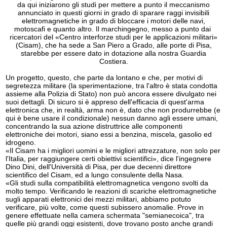
da qui iniziarono gli studi per mettere a punto il meccanismo
annunciato in questi giorni in grado di sparare raggi invisibili
elettromagnetiche in grado di bloccare i motori delle navi,
motoscafi e quanto altro. Il marchingegno, messo a punto dai
ricercatori del «Centro interforze studi per le applicazioni militari»
(Cisam), che ha sede a San Piero a Grado, alle porte di Pisa,
starebbe per essere dato in dotazione alla nostra Guardia
Costiera.
Un progetto, questo, che parte da lontano e che, per motivi di
segretezza militare (la sperimentazione, tra l'altro è stata condotta
assieme alla Polizia di Stato) non può ancora essere divulgato nei
suoi dettagli. Di sicuro si è appreso dell'efficacia di quest'arma
elettronica che, in realtà, arma non è, dato che non produrrebbe (e
qui è bene usare il condizionale) nessun danno agli essere umani,
concentrando la sua azione distruttrice alle componenti
elettroniche dei motori, siano essi a benzina, miscela, gasolio ed
idrogeno.
«Il Cisam ha i migliori uomini e le migliori attrezzature, non solo per
l'Italia, per raggiungere certi obiettivi scientifici», dice l'ingegnere
Dino Dini, dell'Università di Pisa, per due decenni direttore
scientifico del Cisam, ed a lungo consulente della Nasa.
«Gli studi sulla compatibilità elettromagnetica vengono svolti da
molto tempo. Verificando le reazioni di scariche elettromagnetiche
sugli apparati elettronici dei mezzi militari, abbiamo potuto
verificare, più volte, come questi subissero anomalie. Prove in
genere effettuate nella camera schermata "semianecoica", tra
quelle più grandi oggi esistenti, dove trovano posto anche grandi