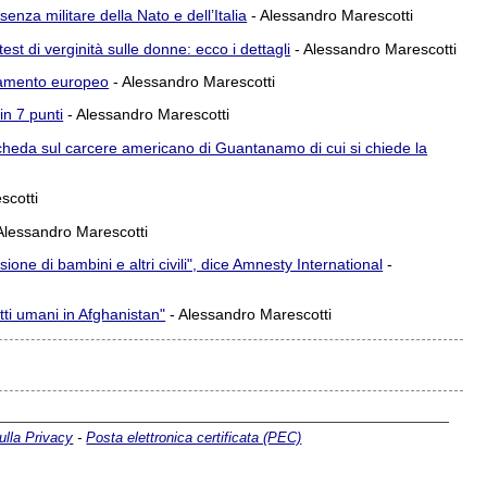
enza militare della Nato e dell’Italia
- Alessandro Marescotti
test di verginità sulle donne: ecco i dettagli
- Alessandro Marescotti
rlamento europeo
- Alessandro Marescotti
in 7 punti
- Alessandro Marescotti
cheda sul carcere americano di Guantanamo di cui si chiede la
scotti
Alessandro Marescotti
ione di bambini e altri civili", dice Amnesty International
-
ritti umani in Afghanistan"
- Alessandro Marescotti
ulla Privacy
-
Posta elettronica certificata (PEC)