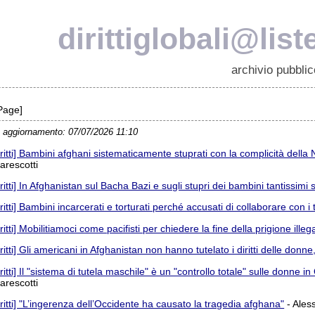
dirittiglobali@list
archivio pubblic
Page]
 aggiornamento: 07/07/2026 11:10
iritti] Bambini afghani sistematicamente stuprati con la complicità dell
arescotti
iritti] In Afghanistan sul Bacha Bazi e sugli stupri dei bambini tantissimi
iritti] Bambini incarcerati e torturati perché accusati di collaborare con i
iritti] Mobilitiamoci come pacifisti per chiedere la fine della prigione il
iritti] Gli americani in Afghanistan non hanno tutelato i diritti delle donne,
iritti] Il "sistema di tutela maschile" è un "controllo totale" sulle donne 
arescotti
iritti] "L’ingerenza dell’Occidente ha causato la tragedia afghana"
- Ales