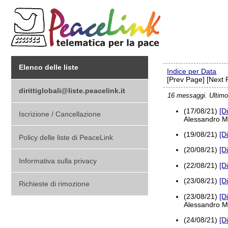
Elenco delle liste
Indice per Data
[Prev Page] [Next 
dirittiglobali@liste.peacelink.it
16 messaggi. Ultimo
(17/08/21)
[D
Iscrizione / Cancellazione
Alessandro M
(19/08/21)
[D
Policy delle liste di PeaceLink
(20/08/21)
[D
Informativa sulla privacy
(22/08/21)
[D
(23/08/21)
[D
Richieste di rimozione
(23/08/21)
[D
Alessandro M
(24/08/21)
[D