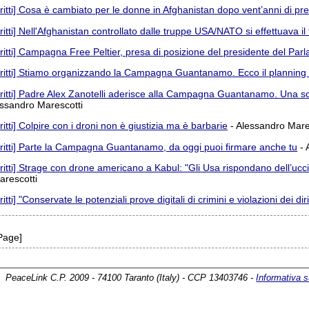
iritti] Cosa è cambiato per le donne in Afghanistan dopo vent’anni di pres
iritti] Nell'Afghanistan controllato dalle truppe USA/NATO si effettuava il 
iritti] Campagna Free Peltier, presa di posizione del presidente del Pa
iritti] Stiamo organizzando la Campagna Guantanamo. Ecco il planning 
iritti] Padre Alex Zanotelli aderisce alla Campagna Guantanamo. Una s
essandro Marescotti
iritti] Colpire con i droni non è giustizia ma è barbarie
- Alessandro Mare
iritti] Parte la Campagna Guantanamo, da oggi puoi firmare anche tu
- 
iritti] Strage con drone americano a Kabul: "Gli Usa rispondano dell’uccis
arescotti
iritti] "Conservate le potenziali prove digitali di crimini e violazioni dei di
Page]
PeaceLink C.P. 2009 - 74100 Taranto (Italy) - CCP 13403746 -
Informativa s