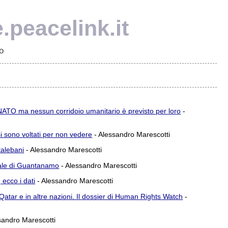
e.peacelink.it
o
a NATO ma nessun corridoio umanitario è previsto per loro
-
 si sono voltati per non vedere
- Alessandro Marescotti
 talebani
- Alessandro Marescotti
legale di Guantanamo
- Alessandro Marescotti
 ecco i dati
- Alessandro Marescotti
in Qatar e in altre nazioni. Il dossier di Human Rights Watch
-
sandro Marescotti