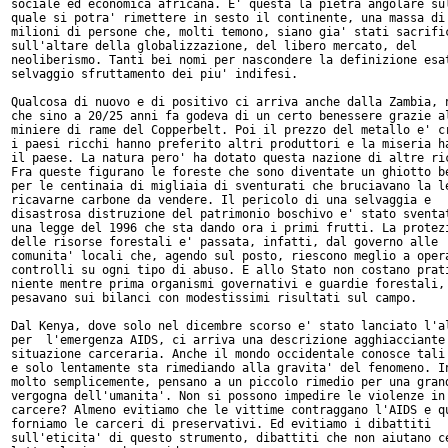
sociale ed economica africana. E' questa la pietra angolare sul
quale si potra' rimettere in sesto il continente, una massa di 
milioni di persone che, molti temono, siano gia' stati sacrific
sull'altare della globalizzazione, del libero mercato, del

neoliberismo. Tanti bei nomi per nascondere la definizione esat
selvaggio sfruttamento dei piu' indifesi.

Qualcosa di nuovo e di positivo ci arriva anche dalla Zambia, n
che sino a 20/25 anni fa godeva di un certo benessere grazie al
miniere di rame del Copperbelt. Poi il prezzo del metallo e' cr
i paesi ricchi hanno preferito altri produttori e la miseria ha
il paese. La natura pero' ha dotato questa nazione di altre ric
Fra queste figurano le foreste che sono diventate un ghiotto be
per le centinaia di migliaia di sventurati che bruciavano la le
ricavarne carbone da vendere. Il pericolo di una selvaggia e

disastrosa distruzione del patrimonio boschivo e' stato sventat
una legge del 1996 che sta dando ora i primi frutti. La protezi
delle risorse forestali e' passata, infatti, dal governo alle

comunita' locali che, agendo sul posto, riescono meglio a opera
controlli su ogni tipo di abuso. E allo Stato non costano prati
niente mentre prima organismi governativi e guardie forestali,

pesavano sui bilanci con modestissimi risultati sul campo.

Dal Kenya, dove solo nel dicembre scorso e' stato lanciato l'al
per  l'emergenza AIDS, ci arriva una descrizione agghiacciante 
situazione carceraria. Anche il mondo occidentale conosce tali 
e solo lentamente sta rimediando alla gravita' del fenomeno. In
molto semplicemente, pensano a un piccolo rimedio per una grand
vergogna dell'umanita'. Non si possono impedire le violenze in

carcere? Almeno evitiamo che le vittime contraggano l'AIDS e qu
forniamo le carceri di preservativi. Ed evitiamo i dibattiti

sull'eticita' di questo strumento, dibattiti che non aiutano ce