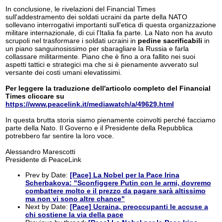
In conclusione, le rivelazioni del Financial Times
sull'addestramento dei soldati ucraini da parte della NATO
sollevano interrogativi importanti sull'etica di questa organizzazione
militare internazionale, di cui l'Italia fa parte. La Nato non ha avuto
scrupoli nel trasformare i soldati ucraini in
pedine
sacrificabili
in
un piano sanguinosissimo per sbaragliare la Russia e farla
collassare militarmente. Piano che è fino a ora fallito nei suoi
aspetti tattici e strategici ma che si è pienamente avverato sul
versante dei costi umani elevatissimi.
Per leggere la traduzione dell'articolo completo del Financial
Times cliccare su
https://www.peacelink.it/mediawatch/a/49629.html
In questa brutta storia siamo pienamente coinvolti perché facciamo
parte della Nato. Il Governo e il Presidente della Repubblica
potrebbero far sentire la loro voce.
Alessandro Marescotti
Presidente di PeaceLink
Prev by Date:
[Pace] La Nobel per la Pace Irina
Scherbakova: "Sconfiggere Putin con le armi, dovremo
combattere molto e il prezzo da pagare sarà altissimo
ma non vi sono altre chance"
Next by Date:
[Pace] Ucraina, preoccupanti le accuse a
chi sostiene la via della pace