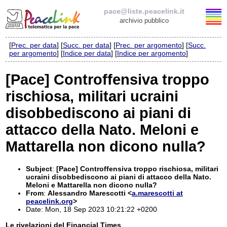
pace@liste.peacelink.it
archivio pubblico
[
Prec. per data
] [
Succ. per data
] [
Prec. per argomento
] [
Succ.
Elenco delle liste
per argomento
] [
Indice per data
] [
Indice per argomento
]
pace@liste.peacelink.it
[Pace] Controffensiva troppo
rischiosa, militari ucraini
Iscrizione / Cancellazione
disobbediscono ai piani di
Policy delle liste di PeaceLink
attacco della Nato. Meloni e
Informativa sulla privacy
Mattarella non dicono nulla?
Richieste di rimozione
Subject
:
[Pace] Controffensiva troppo rischiosa, militari
ucraini disobbediscono ai piani di attacco della Nato.
Meloni e Mattarella non dicono nulla?
From
:
Alessandro Marescotti <
a.marescotti at
peacelink.org
>
Date: Mon, 18 Sep 2023 10:21:22 +0200
Le rivelazioni del Financial Times