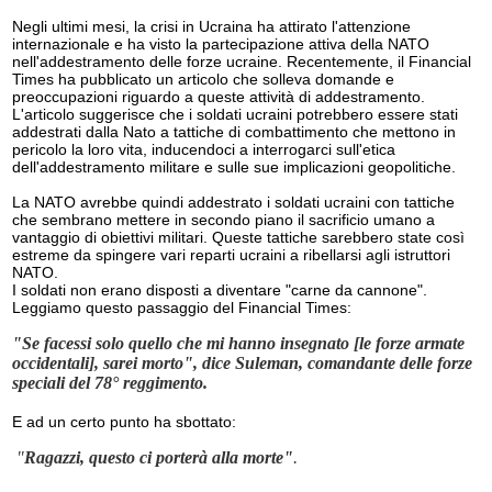
Negli ultimi mesi, la crisi in Ucraina ha attirato l'attenzione
internazionale e ha visto la partecipazione attiva della NATO
nell'addestramento delle forze ucraine. Recentemente, il Financial
Times ha pubblicato un articolo che solleva domande e
preoccupazioni riguardo a queste attività di addestramento.
L'articolo suggerisce che i soldati ucraini potrebbero essere stati
addestrati dalla Nato a tattiche di combattimento che mettono in
pericolo la loro vita, inducendoci a interrogarci sull'etica
dell'addestramento militare e sulle sue implicazioni geopolitiche.
La NATO avrebbe quindi addestrato i soldati ucraini con tattiche
che sembrano mettere in secondo piano il sacrificio umano a
vantaggio di obiettivi militari. Queste tattiche sarebbero state così
estreme da spingere vari reparti ucraini a ribellarsi agli istruttori
NATO.
I soldati non erano disposti a diventare "carne da cannone".
Leggiamo questo passaggio del Financial Times:
"Se facessi solo quello che mi hanno insegnato [le forze armate
occidentali], sarei morto", dice Suleman, comandante delle forze
speciali del 78° reggimento.
E ad un certo punto ha sbottato:
"
Ragazzi, questo ci porterà alla morte"
.