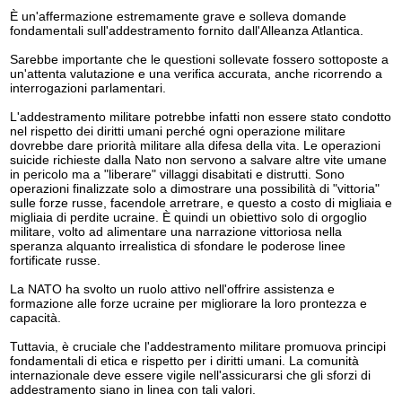
È un'affermazione estremamente grave e solleva domande
fondamentali sull'addestramento fornito dall'Alleanza Atlantica.
Sarebbe importante che le questioni sollevate fossero sottoposte a
un'attenta valutazione e una verifica accurata, anche ricorrendo a
interrogazioni parlamentari.
L'addestramento militare potrebbe infatti non essere stato condotto
nel rispetto dei diritti umani perché ogni operazione militare
dovrebbe dare priorità militare alla difesa della vita. Le operazioni
suicide richieste dalla Nato non servono a salvare altre vite umane
in pericolo ma a "liberare" villaggi disabitati e distrutti. Sono
operazioni finalizzate solo a dimostrare una possibilità di "vittoria"
sulle forze russe, facendole arretrare, e questo a costo di migliaia e
migliaia di perdite ucraine. È quindi un obiettivo solo di orgoglio
militare, volto ad alimentare una narrazione vittoriosa nella
speranza alquanto irrealistica di sfondare le poderose linee
fortificate russe.
La NATO ha svolto un ruolo attivo nell'offrire assistenza e
formazione alle forze ucraine per migliorare la loro prontezza e
capacità.
Tuttavia, è cruciale che l'addestramento militare promuova principi
fondamentali di etica e rispetto per i diritti umani. La comunità
internazionale deve essere vigile nell'assicurarsi che gli sforzi di
addestramento siano in linea con tali valori.