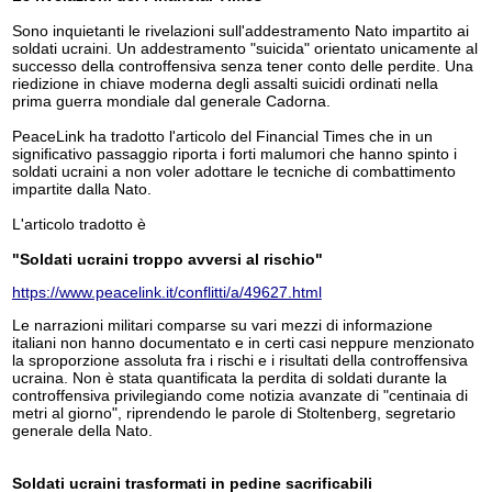
Sono inquietanti le rivelazioni sull'addestramento Nato impartito ai
soldati ucraini. Un addestramento "suicida" orientato unicamente al
successo della controffensiva senza tener conto delle perdite. Una
riedizione in chiave moderna degli assalti suicidi ordinati nella
prima guerra mondiale dal generale Cadorna.
PeaceLink ha tradotto l'articolo del Financial Times che in un
significativo passaggio riporta i forti malumori che hanno spinto i
soldati ucraini a non voler adottare le tecniche di combattimento
impartite dalla Nato.
L'articolo tradotto è
"Soldati ucraini troppo avversi al rischio"
https://www.peacelink.it/conflitti/a/49627.html
Le narrazioni militari comparse su vari mezzi di informazione
italiani non hanno documentato e in certi casi neppure menzionato
la sproporzione assoluta fra i rischi e i risultati della controffensiva
ucraina. Non è stata quantificata la perdita di soldati durante la
controffensiva privilegiando come notizia avanzate di "centinaia di
metri al giorno", riprendendo le parole di Stoltenberg, segretario
generale della Nato.
Soldati ucraini trasformati in pedine sacrificabili