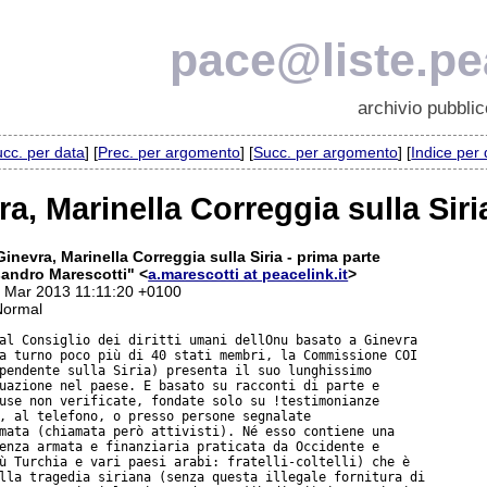
pace@liste.pea
archivio pubblic
cc. per data
] [
Prec. per argomento
] [
Succ. per argomento
] [
Indice per
a, Marinella Correggia sulla Siri
inevra, Marinella Correggia sulla Siria - prima parte
andro Marescotti" <
a.marescotti at peacelink.it
>
0 Mar 2013 11:11:20 +0100
Normal
al Consiglio dei diritti umani dellOnu basato a Ginevra

a turno poco più di 40 stati membri, la Commissione COI

pendente sulla Siria) presenta il suo lunghissimo

uazione nel paese. E basato su racconti di parte e

use non verificate, fondate solo su !testimonianze

, al telefono, o presso persone segnalate

mata (chiamata però attivisti). Né esso contiene una

enza armata e finanziaria praticata da Occidente e

ù Turchia e vari paesi arabi: fratelli-coltelli) che è

lla tragedia siriana (senza questa illegale fornitura di
