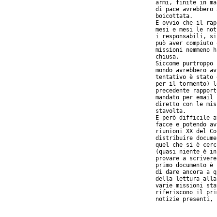
armi, finite in ma
di pace avrebbero 
boicottata.

E ovvio che il rap
mesi e mesi le not
i responsabili, si
può aver compiuto 
missioni nemmeno h
chiusa.

Siccome purtroppo 
mondo avrebbero av
tentativo è stato 
per il tormento) l
precedente rapport
mandato per email 
diretto con le mis
stavolta.

E però difficile a
facce e potendo av
riunioni XX del Co
distribuire docume
quel che si è cerc
(quasi niente è in
provare a scrivere
primo documento è 
di dare ancora a q
della lettura alla
varie missioni sta
riferiscono il pri
notizie presenti, 