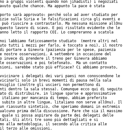
no a gruppi violenti quando non jihadisti) i negoziati

avuto qualche chance. Ma appunto la pace è stata

porto sarà approvato: perché solo ad aver studiato per

izie sulla Siria e le falsificazioni circa gli eventi e

 può riuscire a contrastarlo. Ma nessuna missione allOnu

questo lavoro di scavo. E poi risultato evidente che le

anno letto il rapporto COI. Lo compreranno a scatola

noi labbiamo faticosamente studiato  (mentre altri nel

uto tutti i mezzi per farlo, è toccato a noi), il nostro

di portare a Ginevra (pazienza per le spese, pazienza

e nostre osservazioni. A settembre in occasione del

o invece di prendere il treno per Ginevra abbiamo

le osservazioni e poi telefonato.  Ma un contatto

sioni, sarebbe stato più efficace? Ci abbiamo provato,

vvicinare i delegati dei vari paesi non conoscendone le

vicinarli solo in brevi momenti di pausa nella sala

nsiglio (inoltre gli uscieri non permettono di

nti dentro la sala stessa). Comunque ecco qui di seguito

ato di distribuire, in lingue sparse e approssimative

 italiano per mancanza di tempo, abbiam preferito

 subito in altre lingue, litaliano non serve allOnu). Il

un riassunto sintetico, che speriamo domani in extremis

ualcuno prima della discussione. Pare che sia il massimo

 quale si possa aspirare da parte dei delegati delle

tali. Gli altri tre sono più dettagliati e si

mo alla metodologia, il secondo alla critica alle

il terzo alle omissioni.
