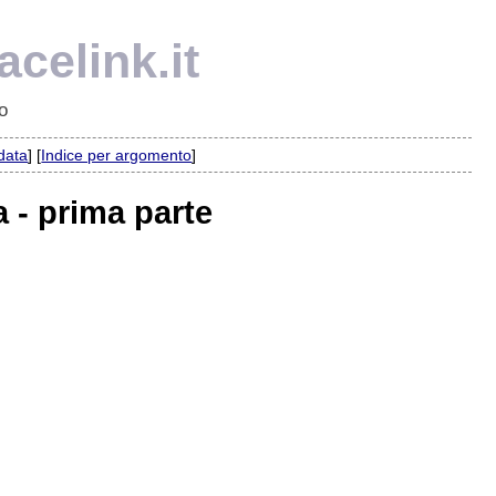
celink.it
o
 data
] [
Indice per argomento
]
a - prima parte