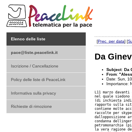
Elenco delle liste
[
Prec. per data
] [
Su
pace@liste.peacelink.it
Da Ginevr
Iscrizione / Cancellazione
Subject
:
Da G
From
:
"Aless
Date: Sun, 1
Policy delle liste di PeaceLink
Importance: 
L11 marzo davanti 
Informativa sulla privacy
nel quale siedono 
(di inchiesta indi
rapporto sulla sit
Richieste di rimozione
contiene molte acc
raccolte per skype
dallopposizione ar
condanna dellinger
petromonarchie (pi
la vera ragione de