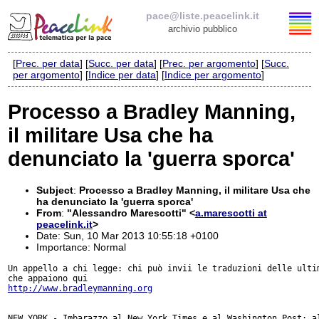
pace@liste.peacelink.it
archivio pubblico
[
Prec. per data
] [
Succ. per data
] [
Prec. per argomento
] [
Succ.
Elenco delle liste
per argomento
] [
Indice per data
] [
Indice per argomento
]
pace@liste.peacelink.it
Processo a Bradley Manning,
il militare Usa che ha
Iscrizione / Cancellazione
denunciato la 'guerra sporca'
Policy delle liste di PeaceLink
Subject
:
Processo a Bradley Manning, il militare Usa che
Informativa sulla privacy
ha denunciato la 'guerra sporca'
From
:
"Alessandro Marescotti" <
a.marescotti at
peacelink.it
>
Richieste di rimozione
Date: Sun, 10 Mar 2013 10:55:18 +0100
Importance: Normal
Un appello a chi legge: chi può invii le traduzioni delle ultim
http://www.bradleymanning.org
NEW YORK - Imbarazzo al New York Times e al Washington Post: al