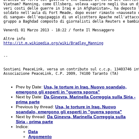
Vietnam? Manning, come Ellsberg, voleva «aprire negli Usa un di
veri costi delle guerre in Iraq e in Afghanistan», ha deposto l
soldato nell'aula di Fort Meade, dopo esser rimasto «nauseato d
di sangue» dell'equipaggio di un elicottero Apache nell'attacco
gruppo a Baghdad composto di giornalisti della Reuters e bambin
Venerdì 01 Marzo 2013 - 18:22 / fonte Il Messaggero

http://it.m.wikipedia.org/wiki/Bradley_Manning
-- 

Sostieni PeaceLink, versa un contributo sul c.c.p. 13403746 int
Associazione PeaceLink, C.P. 2009, 74100 Taranto (TA)

Prev by Date:
Usa, le torture in Iraq. Nuovo scandalo,
emergono gli esperti in "guerra sporca"
Next by Date:
Da Ginevra, Marinella Correggia sulla Siria -
prima parte
Previous by thread:
Usa, le torture in Iraq. Nuovo
scandalo, emergono gli esperti in "guerra sporca"
Next by thread:
Da Ginevra, Marinella Correggia sulla
Siria - prima parte
Indice:
Data
Argomento