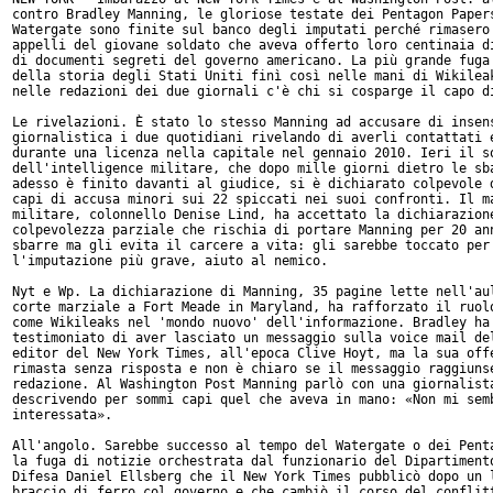
contro Bradley Manning, le gloriose testate dei Pentagon Papers
Watergate sono finite sul banco degli imputati perché rimasero 
appelli del giovane soldato che aveva offerto loro centinaia di
di documenti segreti del governo americano. La più grande fuga 
della storia degli Stati Uniti finì così nelle mani di Wikileak
nelle redazioni dei due giornali c'è chi si cosparge il capo di
Le rivelazioni. È stato lo stesso Manning ad accusare di insens
giornalistica i due quotidiani rivelando di averli contattati e
durante una licenza nella capitale nel gennaio 2010. Ieri il so
dell'intelligence militare, che dopo mille giorni dietro le sba
adesso è finito davanti al giudice, si è dichiarato colpevole d
capi di accusa minori sui 22 spiccati nei suoi confronti. Il ma
militare, colonnello Denise Lind, ha accettato la dichiarazione
colpevolezza parziale che rischia di portare Manning per 20 ann
sbarre ma gli evita il carcere a vita: gli sarebbe toccato per

l'imputazione più grave, aiuto al nemico.

Nyt e Wp. La dichiarazione di Manning, 35 pagine lette nell'aul
corte marziale a Fort Meade in Maryland, ha rafforzato il ruolo
come Wikileaks nel 'mondo nuovo' dell'informazione. Bradley ha

testimoniato di aver lasciato un messaggio sulla voice mail del
editor del New York Times, all'epoca Clive Hoyt, ma la sua offe
rimasta senza risposta e non è chiaro se il messaggio raggiunse
redazione. Al Washington Post Manning parlò con una giornalista
descrivendo per sommi capi quel che aveva in mano: «Non mi semb
interessata».

All'angolo. Sarebbe successo al tempo del Watergate o dei Penta
la fuga di notizie orchestrata dal funzionario del Dipartimento
Difesa Daniel Ellsberg che il New York Times pubblicò dopo un l
braccio di ferro col governo e che cambiò il corso del conflitt