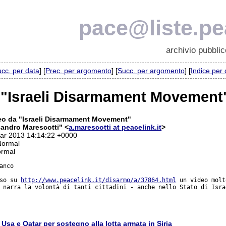
pace@liste.pea
archivio pubblic
cc. per data
] [
Prec. per argomento
] [
Succ. per argomento
] [
Indice per
 "Israeli Disarmament Movement
eo da "Israeli Disarmament Movement"
andro Marescotti" <
a.marescotti at peacelink.it
>
Mar 2013 14:14:22 +0000
Normal
ormal
anco

so su 
http://www.peacelink.it/disarmo/a/37864.html
 un video molt
 narra la volontà di tanti cittadini - anche nello Stato di Isra
:
Usa e Qatar per sostegno alla lotta armata in Siria