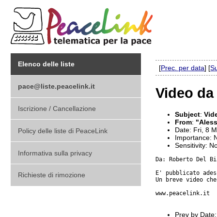
Elenco delle liste
[
Prec. per data
] [
Su
pace@liste.peacelink.it
Video da
Iscrizione / Cancellazione
Subject
:
Vid
From
:
"Aless
Date: Fri, 8 
Policy delle liste di PeaceLink
Importance: 
Sensitivity: N
Informativa sulla privacy
Da: Roberto Del Bi
E' pubblicato ades
Richieste di rimozione
Un breve video che
www.peacelink.it

Prev by Date