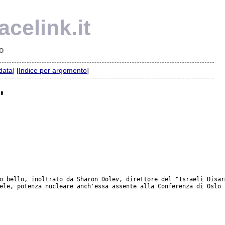
celink.it
o
 data
] [
Indice per argomento
]
"
o bello, inoltrato da Sharon Dolev, direttore del "Israeli Disar
ele, potenza nucleare anch'essa assente alla Conferenza di Oslo 