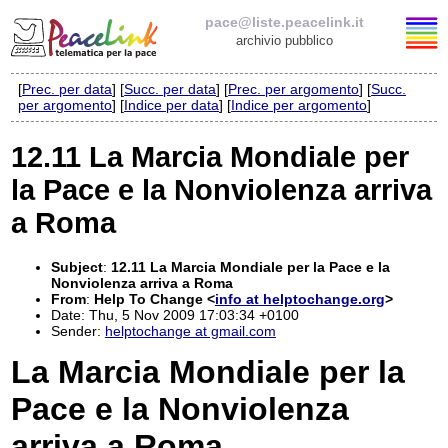
pace@liste.peacelink.it
archivio pubblico
[
Prec. per data
] [
Succ. per data
] [
Prec. per argomento
] [
Succ.
Elenco delle liste
per argomento
] [
Indice per data
] [
Indice per argomento
]
pace@liste.peacelink.it
12.11 La Marcia Mondiale per
la Pace e la Nonviolenza arriva
Iscrizione / Cancellazione
a Roma
Policy delle liste di PeaceLink
Subject
:
12.11 La Marcia Mondiale per la Pace e la
Informativa sulla privacy
Nonviolenza arriva a Roma
From
:
Help To Change <
info at helptochange.org
>
Date: Thu, 5 Nov 2009 17:03:34 +0100
Richieste di rimozione
Sender:
helptochange at gmail.com
La Marcia Mondiale per la
Pace e la Nonviolenza
arriva a Roma