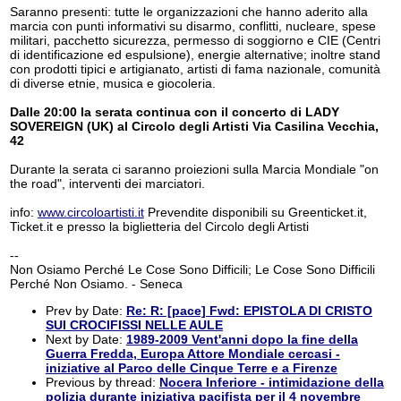
Saranno presenti: tutte le organizzazioni che hanno aderito alla
marcia con punti informativi su disarmo, conflitti, nucleare, spese
militari, pacchetto sicurezza, permesso di soggiorno e CIE (Centri
di identificazione ed espulsione), energie alternative; inoltre stand
con prodotti tipici e artigianato, artisti di fama nazionale, comunità
di diverse etnie, musica e giocoleria.
Dalle 20:00 la serata continua con il concerto di LADY
SOVEREIGN (UK) al Circolo degli Artisti Via Casilina Vecchia,
42
Durante la serata ci saranno proiezioni sulla Marcia Mondiale "on
the road", interventi dei marciatori.
info:
www.circoloartisti.it
Prevendite disponibili su Greenticket.it,
Ticket.it e presso la biglietteria del Circolo degli Artisti
--
Non Osiamo Perché Le Cose Sono Difficili; Le Cose Sono Difficili
Perché Non Osiamo. - Seneca
Prev by Date:
Re: R: [pace] Fwd: EPISTOLA DI CRISTO
SUI CROCIFISSI NELLE AULE
Next by Date:
1989-2009 Vent'anni dopo la fine della
Guerra Fredda, Europa Attore Mondiale cercasi -
iniziative al Parco delle Cinque Terre e a Firenze
Previous by thread:
Nocera Inferiore - intimidazione della
polizia durante iniziativa pacifista per il 4 novembre