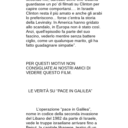
guardasse un po’ di filmati su Clinton per
capire come comportarsi.… in Israele
Clinton resta il più amato e anche gli arabi
lo preferiscono... forse c’entra la storia
della Levinsky. In America hanno gridato
allo scandalo, in Europa non è stato così.
Anzi, quell’episodio fa parte del suo
fascino, vederlo mentire senza battere
ciglio, come un qualunque marito, gli ha
fatto guadagnare simpatie”.
PER QUESTI MOTIVI NON
CONSIGLIATE AI NOSTRI AMICI DI
VEDERE QUESTO FILM.
LE VERITÀ SU “PACE IN GALILEA”
L’operazione “pace in Galilea”,
nome in codice della seconda invasione
del Libano del 1982 da parte di Israele,
vede le truppe israeliane arrivare fino a
Beirut, la capitale libanese, teatro di un