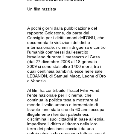
Un film razzista
A pochi giorni dalla pubblicazione del
rapporto Goldstone, da parte del
Consiglio per i diritti umani dell’ONU, che
documenta le violazioni del diritto
internazionale, i crimini di guerra e contro
l’umanità commessi dall’esercito
israeliano durante il massacro di Gaza
(dal 27 dicembre 2008 al 18 gennaio
2009 ci sono stati oltre 1400 morti, tra i
quali centinaia bambini), esce nelle sale
LEBANON, di Samuel Maoz, Leone d’Oro
a Venezia.
Al film ha contribuito l’Israel Film Fund,
l’ente nazionale per il cinema, che
continua la politica tesa a mostrare al
mondo il volto umano e tormentato di
Israele: uno stato che da 60 anni occupa
illegalmente i territori palestinesi,
discrimina i suoi cittadini in base all’etnia,
impedisce il diritto al ritorno nella loro
terra dei palestinesi cacciati da una
pulizia etnica che prosegue tuttora, con il