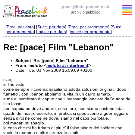
pace@liste.peacelink.it
archivio pubblico
[
Prec. per data
] [
Succ. per data
] [
Prec. per argomento
] [
Succ.
Elenco delle liste
per argomento
] [
Indice per data
] [
Indice per argomento
]
pace@liste.peacelink.it
Re: [pace] Film "Lebanon"
Iscrizione / Cancellazione
Subject
:
Re: [pace] Film "Lebanon"
From
:
mcfoto <
mcfoto at interfree.it
>
Policy delle liste di PeaceLink
Date: Tue, 03 Nov 2009 16:59:09 +0100
ciao,
Informativa sulla privacy
io l'ho visto,
come sempre il cinema israeliano adotta soluzioni originali, dopo il
fumetto , con libanon abbiamo la vita in un carro armato.
Richieste di rimozione
a me e' sembrato di capire che il messaggio lanciato dall'autore del
film fosse:
non sappiamo dove andare, cosa fare, non siamo sostenuti dai
quadri del nostro esercito, in pratica ci spediscono a guerreggiare
senza dirci ne come ne dove, siamo nel caos piu totale.
poi magari mi sbaglio.
la cosa che mi ha irritato di piu e' il falso pianto del soldato che
vuole la mamma e altre stronzate simili.