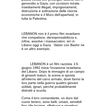
genocidio a Gaza, con uccisioni mirate,
insediamenti illegali, imprigionamenti,
distruzione e sottrazione delle risorse
economiche e il Muro dell’aparheid, in
tutta la Palestina.
LEBANON non è il primo film israeliano
che compatisce, deresponsabilizza e,
infine, assolve i massacratori, ieri in
Libano oggi a Gaza. Valzer con Bashir ne
è un altro esempio.
LEBANON è un film razzista: il 6
giugno 1982 inizia l’invasione israeliana
del Libano. Dopo le immagini di un campo
di girasoli maturi, la scena si sposta
all’interno del carro armato, dove fanno la
loro parte nella guerra quattro giovani
soldati, ignari, perché probabilmente
distratti a scuola.
Come il loro comandante, un duro dal
cuore tenero, sono belli, umani, sensibili
fino alle lacrime, affettuosi e rispettosi