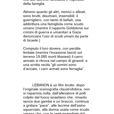
della famiglia.
Almeno quanto gli altri, nemici o alleati,
sono brutti, disumani, insensibili: il
guerrigliero, con tanto di kefiah, usa
addirittura una famigliola come scudo
umano (mentre il rapporto Goldstone sui
crimini di guerra e umanitari a Gaza
denunciare l’uso di scudi umani da parte
di Israele.)
Compiuto il loro dovere, con perdite
limitate (mentre l’invasione lasciò sul
terreno 19.085 morti libanesi) il carro
armato si ritrova nel campo di girasoli: e
una scritta recita “gli uomini sono
d’acciaio, i carri armati sono ferraglia”.
LEBANON è un film brutto: dopo
l’originale scenografia claustrofobica, non
si risparmia nulla: dall’allevatore di polli
colpito dal fuoco israeliano che, rimasto
senza due gambe e un braccio, continua
a gridare “pace”, alle lacrime dell’asino
squarciato, alla donna usata come scudo
umano che, con le vesti incendiate dal