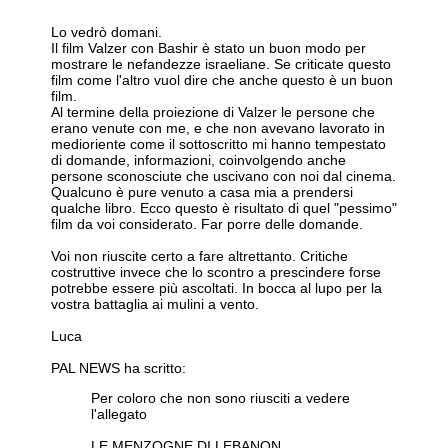
Lo vedrò domani.
Il film Valzer con Bashir è stato un buon modo per
mostrare le nefandezze israeliane. Se criticate questo
film come l'altro vuol dire che anche questo è un buon
film.
Al termine della proiezione di Valzer le persone che
erano venute con me, e che non avevano lavorato in
medioriente come il sottoscritto mi hanno tempestato
di domande, informazioni, coinvolgendo anche
persone sconosciute che uscivano con noi dal cinema.
Qualcuno è pure venuto a casa mia a prendersi
qualche libro. Ecco questo è risultato di quel "pessimo"
film da voi considerato. Far porre delle domande.
Voi non riuscite certo a fare altrettanto. Critiche
costruttive invece che lo scontro a prescindere forse
potrebbe essere più ascoltati. In bocca al lupo per la
vostra battaglia ai mulini a vento.
Luca
PAL NEWS ha scritto:
Per coloro che non sono riusciti a vedere
l'allegato
LE MENZOGNE DI LEBANON