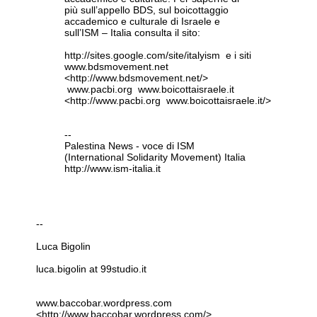
più sull’appello BDS, sul boicottaggio
accademico e culturale di Israele e
sull’ISM – Italia consulta il sito:
http://sites.google.com/site/italyism e i siti
www.bdsmovement.net
<http://www.bdsmovement.net/>
www.pacbi.org www.boicottaisraele.it
<http://www.pacbi.org www.boicottaisraele.it/>
--
Palestina News - voce di ISM
(International Solidarity Movement) Italia
http://www.ism-italia.it
--
Luca Bigolin
luca.bigolin at 99studio.it
www.baccobar.wordpress.com
<http://www.baccobar.wordpress.com/>