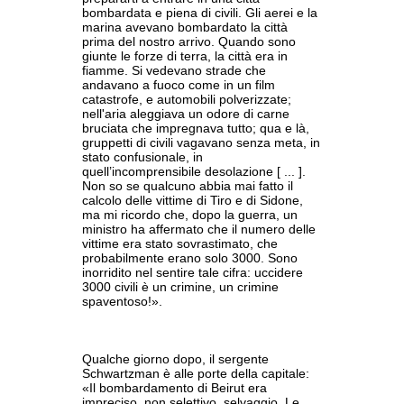
bombardata e piena di civili. Gli aerei e la
marina avevano bombardato la città
prima del nostro arrivo. Quando sono
giunte le forze di terra, la città era in
fiamme. Si vedevano strade che
andavano a fuoco come in un film
catastrofe, e automobili polverizzate;
nell'aria aleggiava un odore di carne
bruciata che impregnava tutto; qua e là,
gruppetti di civili vagavano senza meta, in
stato confusionale, in
quell’incomprensibile desolazione [ ... ].
Non so se qualcuno abbia mai fatto il
calcolo delle vittime di Tiro e di Sidone,
ma mi ricordo che, dopo la guerra, un
ministro ha affermato che il numero delle
vittime era stato sovrastimato, che
probabilmente erano solo 3000. Sono
inorridito nel sentire tale cifra: uccidere
3000 civili è un crimine, un crimine
spaventoso!».
Qualche giorno dopo, il sergente
Schwartzman è alle porte della capitale:
«Il bombardamento di Beirut era
impreciso, non selettivo, selvaggio. Le