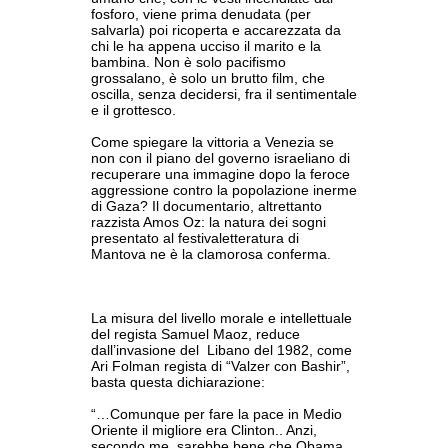
fosforo, viene prima denudata (per
salvarla) poi ricoperta e accarezzata da
chi le ha appena ucciso il marito e la
bambina. Non è solo pacifismo
grossalano, è solo un brutto film, che
oscilla, senza decidersi, fra il sentimentale
e il grottesco.
Come spiegare la vittoria a Venezia se
non con il piano del governo israeliano di
recuperare una immagine dopo la feroce
aggressione contro la popolazione inerme
di Gaza? Il documentario, altrettanto
razzista Amos Oz: la natura dei sogni
presentato al festivaletteratura di
Mantova ne è la clamorosa conferma.
La misura del livello morale e intellettuale
del regista Samuel Maoz, reduce
dall’invasione del Libano del 1982, come
Ari Folman regista di “Valzer con Bashir”,
basta questa dichiarazione:
“…Comunque per fare la pace in Medio
Oriente il migliore era Clinton.. Anzi,
secondo me, sarebbe bene che Obama