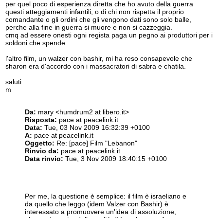
per quel poco di esperienza diretta che ho avuto della guerra
questi atteggiamenti infantili, o di chi non rispetta il proprio
comandante o gli ordini che gli vengono dati sono solo balle,
perche alla fine in guerra si muore e non si cazzeggia.
cmq ad essere onesti ogni regista paga un pegno ai produttori per i
soldoni che spende.
l'altro film, un walzer con bashir, mi ha reso consapevole che
sharon era d'accordo con i massacratori di sabra e chatila.
saluti
m
Da:
mary <humdrum2 at libero.it>
Risposta:
pace at peacelink.it
Data:
Tue, 03 Nov 2009 16:32:39 +0100
A:
pace at peacelink.it
Oggetto:
Re: [pace] Film "Lebanon"
Rinvio da:
pace at peacelink.it
Data rinvio:
Tue, 3 Nov 2009 18:40:15 +0100
Per me, la questione è semplice: il film è israeliano e
da quello che leggo (idem Valzer con Bashir) è
interessato a promuovere un'idea di assoluzione,