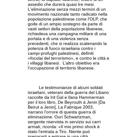
assedio che durerà quasi tre mesi.
L'eliminazione senza mezzi termini di un
movimento nazionale tanto radicato nella
popolazione palestinese come l'OLP, che
gode di un ampio sostegno da parte di
vasti settori della popolazione libanese,
richiedeva una campagna militare di una
portata e di una violenza senza
precedenti, che si realizza scatenando la
potenza di fuoco israeliana contro i
campi-profughi palestinesi, definiti
«focolai del terrorismo», e contro le città e
i villaggi libanesi. L’altro obiettivo era
l’occupazione di territorio libanese.
Le testimonianze di alcuni soldati
israeliani, veterani della guerra del Libano
raccolte da Irit Gal e Ilana Hammerman
per il loro libro, De Beyrouth à Jenin [Da
Beirut a Jenin], La Fabrique 2003,
narrano l'orrore di questa guerra di
eliminazione. Ouri Schwartzman,
sergente riservista in servizio sui carri
armati, ricorda: «Il mio primo shock è
stato l'entrata a Tiro. Niente può
prepararti a entrare in una città