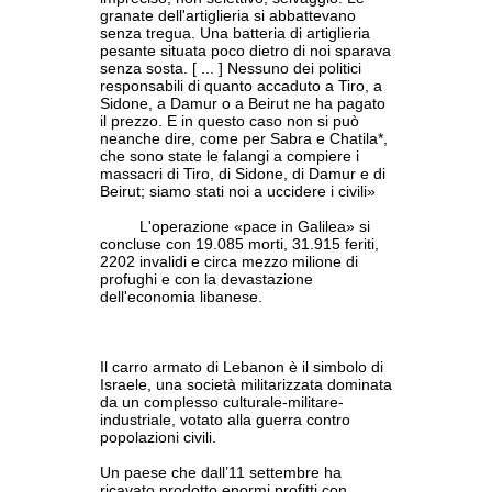
granate dell'artiglieria si abbattevano
senza tregua. Una batteria di artiglieria
pesante situata poco dietro di noi sparava
senza sosta. [ ... ] Nessuno dei politici
responsabili di quanto accaduto a Tiro, a
Sidone, a Damur o a Beirut ne ha pagato
il prezzo. E in questo caso non si può
neanche dire, come per Sabra e Chatila*,
che sono state le falangi a compiere i
massacri di Tiro, di Sidone, di Damur e di
Beirut; siamo stati noi a uccidere i civili»
L'operazione «pace in Galilea» si
concluse con 19.085 morti, 31.915 feriti,
2202 invalidi e circa mezzo milione di
profughi e con la devastazione
dell'economia libanese.
Il carro armato di Lebanon è il simbolo di
Israele, una società militarizzata dominata
da un complesso culturale-militare-
industriale, votato alla guerra contro
popolazioni civili.
Un paese che dall’11 settembre ha
ricavato prodotto enormi profitti con