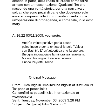
almeno in parte, della realtà di Israele come forze
armate con annesso nazione. Qualsiasi film che
nasconde una verità storica per una narrativa di
soldati che sono pezzi di pane che dovevano solo
essere compresi nella loro umanità io vedo come
un'operazione di propaganda, e come tale, io lo evito.
mary
At 16.22 03/11/2009, you wrote:
Anch'io valuto positivo per la causa
palestinese e per la critica di Israele "Valzer
con Bashir". E' un'autocritica che fa sperare.
Bisogna incoraggiare la minoranza israeliana.
Ma non ho voglia di vedere Lebanon.
Enrico Peyretti, Torino
----- Original Message -----
From: Luca Bigolin <mailto:luca.bigolin at 99studio.it>
To: pace at peacelink.it
Cc: conflitti at peacelink.it ; internazionale at
www.ecn.org
Sent: Tuesday, November 03, 2009 3:28 PM
Subject: Re: [pace] Film "Lebanon"