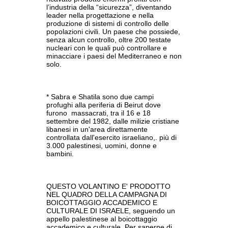
l’industria della “sicurezza”, diventando
leader nella progettazione e nella
produzione di sistemi di controllo delle
popolazioni civili. Un paese che possiede,
senza alcun controllo, oltre 200 testate
nucleari con le quali può controllare e
minacciare i paesi del Mediterraneo e non
solo.
* Sabra e Shatila sono due campi
profughi alla periferia di Beirut dove
furono massacrati, tra il 16 e 18
settembre del 1982, dalle milizie cristiane
libanesi in un'area direttamente
controllata dall'esercito israeliano,. più di
3.000 palestinesi, uomini, donne e
bambini.
QUESTO VOLANTINO E' PRODOTTO
NEL QUADRO DELLA CAMPAGNA DI
BOICOTTAGGIO ACCADEMICO E
CULTURALE DI ISRAELE, seguendo un
appello palestinese al boicottaggio
accademico e culturale. Per saperne di