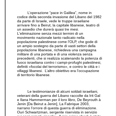
L’operazione “pace in Galilea”, nome in
codice della seconda invasione del Libano del 1982
da parte di Israele, vede le truppe israeliane
arrivare fino a Beirut, la capitale libanese, teatro di
un assedio che durerà quasi tre mesi.
L'eliminazione senza mezzi termini di un
movimento nazionale tanto radicato nella
popolazione palestinese come l'OLP, che gode di
un ampio sostegno da parte di vasti settori della
popolazione libanese, richiedeva una campagna
militare di una portata e di una violenza senza
precedenti, che si realizza scatenando la potenza di
fuoco israeliana contro i campi-profughi palestinesi,
definiti «focolai del terrorismo», e contro le città e i
villaggi libanesi. L’altro obiettivo era l’occupazione
di territorio libanese.
Le testimonianze di alcuni soldati israeliani,
veterani della guerra del Libano raccolte da Irit Gal
e Ilana Hammerman per il loro libro, De Beyrouth à
Jenin [Da Beirut a Jenin], La Fabrique 2003,
narrano l'orrore di questa guerra di eliminazione.
Ouri Schwartzman, sergente riservista in servizio