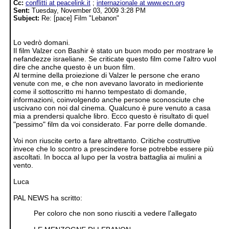
Cc:
conflitti at peacelink.it
;
internazionale at www.ecn.org
Sent:
Tuesday, November 03, 2009 3:28 PM
Subject:
Re: [pace] Film "Lebanon"
Lo vedrò domani.
Il film Valzer con Bashir è stato un buon modo per mostrare le
nefandezze israeliane. Se criticate questo film come l'altro vuol
dire che anche questo è un buon film.
Al termine della proiezione di Valzer le persone che erano
venute con me, e che non avevano lavorato in medioriente
come il sottoscritto mi hanno tempestato di domande,
informazioni, coinvolgendo anche persone sconosciute che
uscivano con noi dal cinema. Qualcuno è pure venuto a casa
mia a prendersi qualche libro. Ecco questo è risultato di quel
"pessimo" film da voi considerato. Far porre delle domande.
Voi non riuscite certo a fare altrettanto. Critiche costruttive
invece che lo scontro a prescindere forse potrebbe essere più
ascoltati. In bocca al lupo per la vostra battaglia ai mulini a
vento.
Luca
PAL NEWS ha scritto:
Per coloro che non sono riusciti a vedere l'allegato