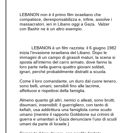
LEBANON non è il primo film israeliano che
compatisce, deresponsabilizza e, infine, assolve i
massacratori, ieri in Libano oggi a Gaza. Valzer
con Bashir ne è un altro esempio.
LEBANON è un film razzista: il 6 giugno 1982
inizia l’invasione israeliana del Libano. Dopo le
immagini di un campo di girasoli maturi, la scena si
sposta all’interno del carro armato, dove fanno la
loro parte nella guerra quattro giovani soldati,
ignari, perché probabilmente distratti a scuola.
Come il loro comandante, un duro dal cuore tenero,
sono belli, umani, sensibili fino alle lacrime,
affettuosi e rispettosi della famiglia.
Almeno quanto gli altri, nemici o alleati, sono brutti,
disumani, insensibili: il guerrigliero, con tanto di
kefiah, usa addirittura una famigliola come scudo
umano (mentre il rapporto Goldstone sui crimini di
guerra e umanitari a Gaza denunciare l’uso di scudi
umani da parte di Israele.)