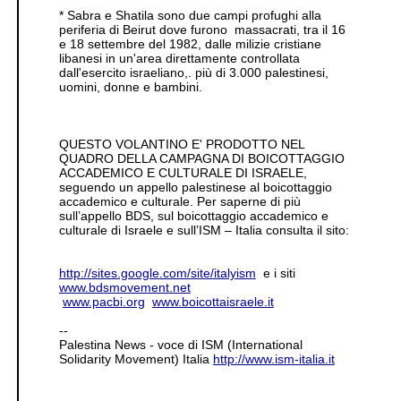
* Sabra e Shatila sono due campi profughi alla
periferia di Beirut dove furono massacrati, tra il 16
e 18 settembre del 1982, dalle milizie cristiane
libanesi in un'area direttamente controllata
dall'esercito israeliano,. più di 3.000 palestinesi,
uomini, donne e bambini.
QUESTO VOLANTINO E' PRODOTTO NEL
QUADRO DELLA CAMPAGNA DI BOICOTTAGGIO
ACCADEMICO E CULTURALE DI ISRAELE,
seguendo un appello palestinese al boicottaggio
accademico e culturale. Per saperne di più
sull’appello BDS, sul boicottaggio accademico e
culturale di Israele e sull’ISM – Italia consulta il sito:
http://sites.google.com/site/italyism
e i siti
www.bdsmovement.net
www.pacbi.org
www.boicottaisraele.it
--
Palestina News - voce di ISM (International
Solidarity Movement) Italia
http://www.ism-italia.it