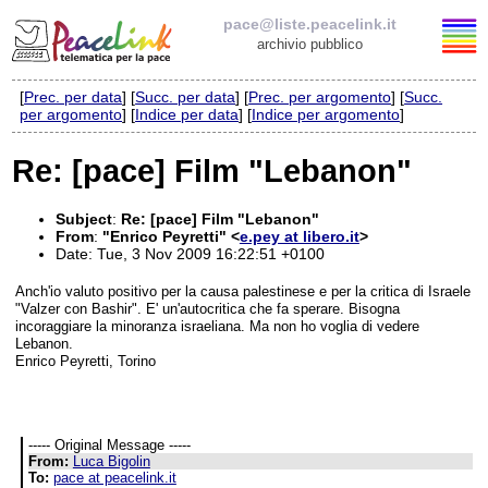
pace@liste.peacelink.it
archivio pubblico
[
Prec. per data
] [
Succ. per data
] [
Prec. per argomento
] [
Succ.
Elenco delle liste
per argomento
] [
Indice per data
] [
Indice per argomento
]
pace@liste.peacelink.it
Re: [pace] Film "Lebanon"
Iscrizione / Cancellazione
Subject
:
Re: [pace] Film "Lebanon"
From
:
"Enrico Peyretti" <
e.pey at libero.it
>
Policy delle liste di PeaceLink
Date: Tue, 3 Nov 2009 16:22:51 +0100
Anch'io valuto positivo per la causa palestinese e per la critica di Israele
Informativa sulla privacy
"Valzer con Bashir". E' un'autocritica che fa sperare. Bisogna
incoraggiare la minoranza israeliana. Ma non ho voglia di vedere
Lebanon.
Richieste di rimozione
Enrico Peyretti, Torino
----- Original Message -----
From:
Luca Bigolin
To:
pace at peacelink.it