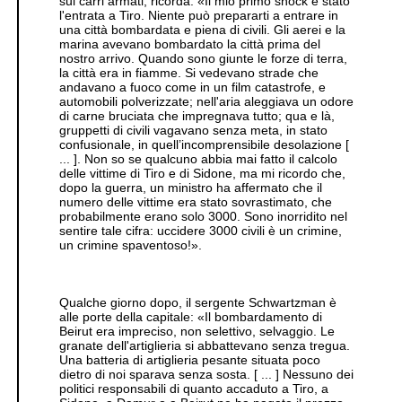
sui carri armati, ricorda: «Il mio primo shock è stato
l'entrata a Tiro. Niente può prepararti a entrare in
una città bombardata e piena di civili. Gli aerei e la
marina avevano bombardato la città prima del
nostro arrivo. Quando sono giunte le forze di terra,
la città era in fiamme. Si vedevano strade che
andavano a fuoco come in un film catastrofe, e
automobili polverizzate; nell'aria aleggiava un odore
di carne bruciata che impregnava tutto; qua e là,
gruppetti di civili vagavano senza meta, in stato
confusionale, in quell’incomprensibile desolazione [
... ]. Non so se qualcuno abbia mai fatto il calcolo
delle vittime di Tiro e di Sidone, ma mi ricordo che,
dopo la guerra, un ministro ha affermato che il
numero delle vittime era stato sovrastimato, che
probabilmente erano solo 3000. Sono inorridito nel
sentire tale cifra: uccidere 3000 civili è un crimine,
un crimine spaventoso!».
Qualche giorno dopo, il sergente Schwartzman è
alle porte della capitale: «Il bombardamento di
Beirut era impreciso, non selettivo, selvaggio. Le
granate dell'artiglieria si abbattevano senza tregua.
Una batteria di artiglieria pesante situata poco
dietro di noi sparava senza sosta. [ ... ] Nessuno dei
politici responsabili di quanto accaduto a Tiro, a