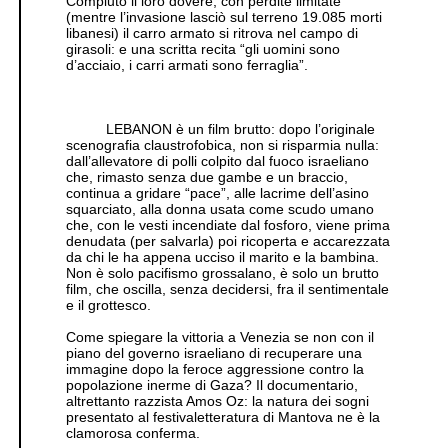
Compiuto il loro dovere, con perdite limitate
(mentre l’invasione lasciò sul terreno 19.085 morti
libanesi) il carro armato si ritrova nel campo di
girasoli: e una scritta recita “gli uomini sono
d’acciaio, i carri armati sono ferraglia”.
LEBANON è un film brutto: dopo l’originale
scenografia claustrofobica, non si risparmia nulla:
dall’allevatore di polli colpito dal fuoco israeliano
che, rimasto senza due gambe e un braccio,
continua a gridare “pace”, alle lacrime dell’asino
squarciato, alla donna usata come scudo umano
che, con le vesti incendiate dal fosforo, viene prima
denudata (per salvarla) poi ricoperta e accarezzata
da chi le ha appena ucciso il marito e la bambina.
Non è solo pacifismo grossalano, è solo un brutto
film, che oscilla, senza decidersi, fra il sentimentale
e il grottesco.
Come spiegare la vittoria a Venezia se non con il
piano del governo israeliano di recuperare una
immagine dopo la feroce aggressione contro la
popolazione inerme di Gaza? Il documentario,
altrettanto razzista Amos Oz: la natura dei sogni
presentato al festivaletteratura di Mantova ne è la
clamorosa conferma.