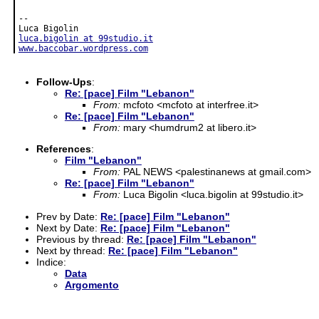
-- 

luca.bigolin at 99studio.it
www.baccobar.wordpress.com
Follow-Ups
:
Re: [pace] Film "Lebanon"
From:
mcfoto <mcfoto at interfree.it>
Re: [pace] Film "Lebanon"
From:
mary <humdrum2 at libero.it>
References
:
Film "Lebanon"
From:
PAL NEWS <palestinanews at gmail.com>
Re: [pace] Film "Lebanon"
From:
Luca Bigolin <luca.bigolin at 99studio.it>
Prev by Date:
Re: [pace] Film "Lebanon"
Next by Date:
Re: [pace] Film "Lebanon"
Previous by thread:
Re: [pace] Film "Lebanon"
Next by thread:
Re: [pace] Film "Lebanon"
Indice:
Data
Argomento