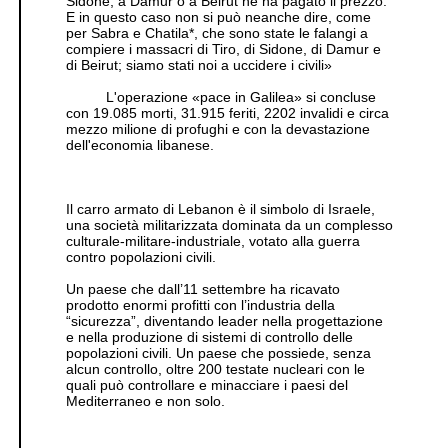
Sidone, a Damur o a Beirut ne ha pagato il prezzo.
E in questo caso non si può neanche dire, come
per Sabra e Chatila*, che sono state le falangi a
compiere i massacri di Tiro, di Sidone, di Damur e
di Beirut; siamo stati noi a uccidere i civili»
L'operazione «pace in Galilea» si concluse
con 19.085 morti, 31.915 feriti, 2202 invalidi e circa
mezzo milione di profughi e con la devastazione
dell'economia libanese.
Il carro armato di Lebanon è il simbolo di Israele,
una società militarizzata dominata da un complesso
culturale-militare-industriale, votato alla guerra
contro popolazioni civili.
Un paese che dall’11 settembre ha ricavato
prodotto enormi profitti con l’industria della
“sicurezza”, diventando leader nella progettazione
e nella produzione di sistemi di controllo delle
popolazioni civili. Un paese che possiede, senza
alcun controllo, oltre 200 testate nucleari con le
quali può controllare e minacciare i paesi del
Mediterraneo e non solo.