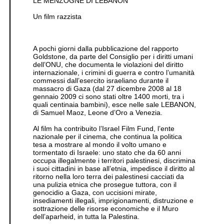
LE MENZOGNE DI LEBANON
Un film razzista
A pochi giorni dalla pubblicazione del rapporto
Goldstone, da parte del Consiglio per i diritti umani
dell’ONU, che documenta le violazioni del diritto
internazionale, i crimini di guerra e contro l’umanità
commessi dall’esercito israeliano durante il
massacro di Gaza (dal 27 dicembre 2008 al 18
gennaio 2009 ci sono stati oltre 1400 morti, tra i
quali centinaia bambini), esce nelle sale LEBANON,
di Samuel Maoz, Leone d’Oro a Venezia.
Al film ha contribuito l’Israel Film Fund, l’ente
nazionale per il cinema, che continua la politica
tesa a mostrare al mondo il volto umano e
tormentato di Israele: uno stato che da 60 anni
occupa illegalmente i territori palestinesi, discrimina
i suoi cittadini in base all’etnia, impedisce il diritto al
ritorno nella loro terra dei palestinesi cacciati da
una pulizia etnica che prosegue tuttora, con il
genocidio a Gaza, con uccisioni mirate,
insediamenti illegali, imprigionamenti, distruzione e
sottrazione delle risorse economiche e il Muro
dell’aparheid, in tutta la Palestina.