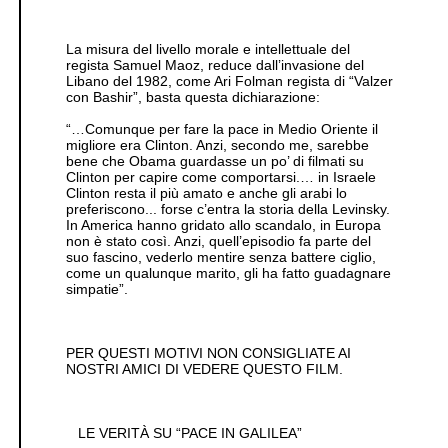
La misura del livello morale e intellettuale del
regista Samuel Maoz, reduce dall’invasione del
Libano del 1982, come Ari Folman regista di “Valzer
con Bashir”, basta questa dichiarazione:
“…Comunque per fare la pace in Medio Oriente il
migliore era Clinton. Anzi, secondo me, sarebbe
bene che Obama guardasse un po’ di filmati su
Clinton per capire come comportarsi.… in Israele
Clinton resta il più amato e anche gli arabi lo
preferiscono... forse c’entra la storia della Levinsky.
In America hanno gridato allo scandalo, in Europa
non è stato così. Anzi, quell’episodio fa parte del
suo fascino, vederlo mentire senza battere ciglio,
come un qualunque marito, gli ha fatto guadagnare
simpatie”.
PER QUESTI MOTIVI NON CONSIGLIATE AI
NOSTRI AMICI DI VEDERE QUESTO FILM.
LE VERITÀ SU “PACE IN GALILEA”