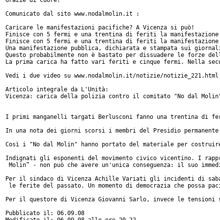
Comunicato dal sito www.nodalmolin.it :

Caricare le manifestazioni pacifiche? A Vicenza si può!

Finisce con 5 fermi e una trentina di feriti la manifestazione 
Finisce con 5 fermi e una trentina di feriti la manifestazione
Una manifestazione pubblica, dichiarata e stampata sui giornal
Questo probabilmente non è bastato per dissuadere le forze del
La prima carica ha fatto vari feriti e cinque fermi. Nella sec
Vedi i due video su www.nodalmolin.it/notizie/notizie_221.html

Articolo integrale da L'Unità:

Vicenza: carica della polizia contro il comitato "No dal Molin"
I primi manganelli targati Berlusconi fanno una trentina di fe
In una nota dei giorni scorsi i membri del Presidio permanente
Così i "No dal Molin" hanno portato del materiale per costruir
Indignati gli esponenti del movimento civico vicentino. I rapp
 Molin” - non può che avere un'unica conseguenza: il suo immed
Per il sindaco di Vicenza Achille Variati gli incidenti di sab
 le ferite del passato. Un momento di democrazia che possa pac
Per il questore di Vicenza Giovanni Sarlo, invece le tensioni 
Pubblicato il: 06.09.08

Modificato il: 06.09.08 alle ore 20.22
