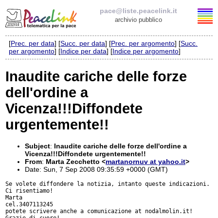
pace@liste.peacelink.it
archivio pubblico
[
Prec. per data
] [
Succ. per data
] [
Prec. per argomento
] [
Succ.
Elenco delle liste
per argomento
] [
Indice per data
] [
Indice per argomento
]
pace@liste.peacelink.it
Inaudite cariche delle forze
dell'ordine a
Iscrizione / Cancellazione
Vicenza!!!Diffondete
Policy delle liste di PeaceLink
urgentemente!!
Informativa sulla privacy
Subject
:
Inaudite cariche delle forze dell'ordine a
Vicenza!!!Diffondete urgentemente!!
Richieste di rimozione
From
:
Marta Zecchetto <
martanornuv at yahoo.it
>
Date: Sun, 7 Sep 2008 09:35:59 +0000 (GMT)
Se volete diffondere la notizia, intanto queste indicazioni.

Ci risentiamo!

Marta

cel.3407113245

potete scrivere anche a comunicazione at nodalmolin.it!

Grazie di cuore!
