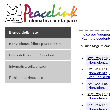
Elenco delle liste
Indice per Argome
[
Pagina precedent
nonviolenza@liste.peacelink.it
80 messaggi, in ord
Policy delle liste di PeaceLink
22/10/2021 18:02
[Nonviolenza]
Informativa sulla privacy
22/10/2021 11:55
[Nonviolenza] 
Stati Uniti d'
Richieste di rimozione
22/10/2021 08:22
[Nonviolenza] 
21/10/2021 17:19
[Nonviolenza]
21/10/2021 14:33
[Nonviolenza] D