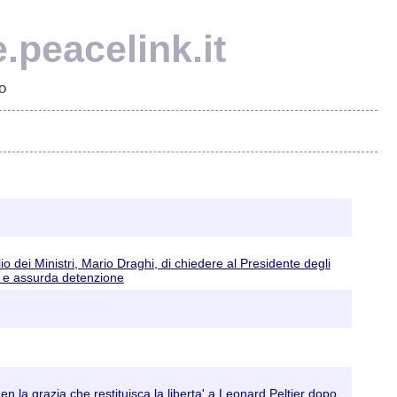
.peacelink.it
o
o dei Ministri, Mario Draghi, di chiedere al Presidente degli
ta e assurda detenzione
den la grazia che restituisca la liberta' a Leonard Peltier dopo