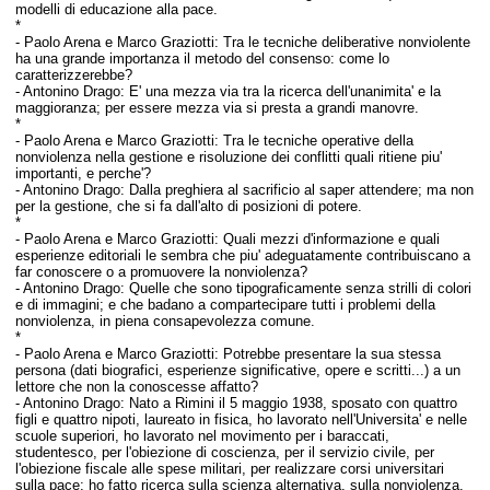
modelli di educazione alla pace.
*
-
Paolo Arena e Marco Graziotti:
Tra le tecniche deliberative nonviolente
ha una grande importanza il metodo del consenso: come lo
caratterizzerebbe?
-
Antonino Drago:
E' una mezza via tra la ricerca dell'unanimita' e la
maggioranza; per essere mezza via si presta a grandi manovre.
*
-
Paolo Arena e Marco Graziotti:
Tra le tecniche operative della
nonviolenza nella gestione e risoluzione dei conflitti quali ritiene piu'
importanti, e perche'?
-
Antonino Drago:
Dalla preghiera al sacrificio al saper attendere; ma non
per la gestione, che si fa dall'alto di posizioni di potere.
*
-
Paolo Arena e Marco Graziotti:
Quali mezzi d'informazione e quali
esperienze editoriali le sembra che piu' adeguatamente contribuiscano a
far conoscere o a promuovere la nonviolenza?
-
Antonino Drago:
Quelle che sono tipograficamente senza strilli di colori
e di immagini; e che badano a compartecipare tutti i problemi della
nonviolenza, in piena consapevolezza comune.
*
-
Paolo Arena e Marco Graziotti:
Potrebbe presentare la sua stessa
persona (dati biografici, esperienze significative, opere e scritti...) a un
lettore che non la conoscesse affatto?
-
Antonino Drago:
Nato a Rimini il 5 maggio 1938, sposato con quattro
figli e quattro nipoti, laureato in fisica, ho lavorato nell'Universita' e nelle
scuole superiori, ho lavorato nel movimento per i baraccati,
studentesco, per l'obiezione di coscienza, per il servizio civile, per
l'obiezione fiscale alle spese militari, per realizzare corsi universitari
sulla pace; ho fatto ricerca sulla scienza alternativa, sulla nonviolenza,