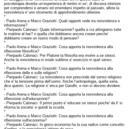
psicoterapia diventa un’esperienza di rientro in se', di discesa interiore
per comprendersi e amarsi ed emendarsi rispetto al passato, allora la
nonviolenza e' uno strumento di approfondimento ulteriore.
*
-
Paolo Arena e Marco Graziotti:
Quali rapporti vede tra nonviolenza e
informazione?
- Pierpaolo Calonaci:
Quale informazione? quella a cui attingiamo tutte
le mattine al bar? o quella che dobbiamo ancora creare perche'
dobbiamo creare un nuovo modo di pensare?
*
-
Paolo Arena e Marco Graziotti:
Cosa apporta la nonviolenza alla
riflessione filosofica?
- Pierpaolo Calonaci:
Per Platone la filosofia era morire a se stessi.
Anche la nonviolenza in modo sublime e' esercizio in quel senso.
*
-
Paolo Arena e Marco Graziotti:
Cosa apporta la nonviolenza alla
riflessione delle e sulle religioni?
- Pierpaolo Calonaci:
La nonviolenza non prescinde dal senso religioso
che e' la tensione prima dell’uomo. Anche l’antropologia, quella seria,
dice questo. La religione e' etica per Gandhi, e non si devono dividere.
*
-
Paolo Arena e Marco Graziotti:
Cosa apporta la nonviolenza alla
riflessione sull'educazione?
- Pierpaolo Calonaci:
Il primo punto e' educare se stessi poiche' da li' si
riforma la societa’ e quindi la scuola.
*
-
Paolo Arena e Marco Graziotti:
Cosa apporta la nonviolenza alla
riflessione sull'economia?
- Pierpaolo Calonaci: In
greco economia ha la sua radice come concetto
d’ordine, e la nonviolenza attinge da essa.