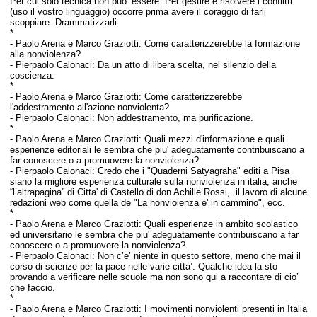
Per cui solo tecnica non puo’ essere. Per gestire e risolvere i conflitti
(uso il vostro linguaggio) occorre prima avere il coraggio di farli
scoppiare. Drammatizzarli.
*
-
Paolo Arena e Marco Graziotti:
Come caratterizzerebbe la formazione
alla nonviolenza?
- Pierpaolo Calonaci: D
a un atto di libera scelta, nel silenzio della
coscienza.
*
-
Paolo Arena e Marco Graziotti:
Come caratterizzerebbe
l'addestramento all'azione nonviolenta?
- Pierpaolo Calonaci: N
on addestramento, ma purificazione.
*
-
Paolo Arena e Marco Graziotti:
Quali mezzi d'informazione e quali
esperienze editoriali le sembra che piu' adeguatamente contribuiscano a
far conoscere o a promuovere la nonviolenza?
- Pierpaolo Calonaci:
Credo che i "Quaderni Satyagraha" editi a Pisa
siano la migliore esperienza culturale sulla nonviolenza in italia, anche
“l’altrapagina” di Citta' di Castello di don Achille Rossi, il lavoro di alcune
redazioni web come quella de "La nonviolenza e' in cammino", ecc.
*
-
Paolo Arena e Marco Graziotti:
Quali esperienze in ambito scolastico
ed universitario le sembra che piu' adeguatamente contribuiscano a far
conoscere o a promuovere la nonviolenza?
- Pierpaolo Calonaci: N
on c’e’ niente in questo settore, meno che mai il
corso di scienze per la pace nelle varie citta’. Qualche idea la sto
provando a verificare nelle scuole ma non sono qui a raccontare di cio’
che faccio.
*
-
Paolo Arena e Marco Graziotti:
I movimenti nonviolenti presenti in Italia