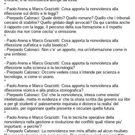
*
-
Paolo Arena e Marco Graziotti:
Cosa apporta la nonviolenza alla
riflessione sul diritto e le leggi?
- Pierpaolo Calonaci: Q
uale diritto? Quello romano? Quello che i tribunali
cercano di stabilire? Quello gridato dagli avvocati? Da qui cambia anche
il rapporto con la legge, il percorso della sua formazione e il rispetto
dovuto ma non come cecita’ o omissione.
*
-
Paolo Arena e Marco Graziotti:
Cosa apporta la nonviolenza alla
riflessione sull'etica e sulla bioetica?
- Pierpaolo Calonaci: N
on c’e’ un apporto, ma un’informazione come in
una simbiosi.
*
-
Paolo Arena e Marco Graziotti:
Cosa apporta la nonviolenza alla
riflessione sulla scienza e la tecnologia?
- Pierpaolo Calonaci: O
ccorre vedere cosa s’intende per scienza e
tecnologia, e come si usano.
*
-
Paolo Arena e Marco Graziotti:
Cosa apporta la nonviolenza alla
riflessione storica e alla pratica storiografica?
- Pierpaolo Calonaci: C
io’ che la nonviolenza, intesa come onesta’
intellettuale, mette in evidenza e’ che la storia scritta dai governi sui libri
e per gli studenti e’ palesemente inquinata e distorce la realta’ del
passato, per ingannare quella presente e oscurare quella futura.
*
-
Paolo Arena e Marco Graziotti:
Tra le tecniche operative della
nonviolenza nella gestione e risoluzione dei conflitti quali ritiene piu'
importanti, e perche'?
- Pierpaolo Calonaci: L
a nonviolenza non mira affatto ad alcun risultato.