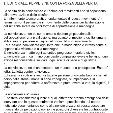
1. EDITORIALE. PEPPE SINI: CON LA FORZA DELLA VERITA'
La scelta della nonviolenza e' l'anima dei movimenti che si oppongono
alla devastazione della biosfera.
E il riferimento teorico-pratico fondamentale di questi movimenti e' il
femminismo, il pensiero e il movimento delle donne per la liberazione
dell'umanita' intera da ogni forma di sopraffazione e menzogna.
*
La nonviolenza non e', come amano ripetere gli pseudorealisti
dell'apocalisse, una pia illusione: ma quanto di meglio la civilta' umana
abbia saputo pensare ed agire nel corso del suo svolgimento.
Ed e' azione nonviolenta ogni lotta che in modo nitido e intransigente si
oppone alla violenza e alla menzogna.
E' nonviolenza in atto ogni autentico progresso morale e civile.
E' nonviolenza in cammino ogni gesto compassionevole e benigno, ogni
azione responsabile e solidale, ogni scelta di pace e di giustizia.
*
La nonviolenza non e' un ricettario, un museo, una prosopopea. Essa e'
lotta. La lotta contro la violenza.
Ed essa ha i volti e le voci di tutte le persone di volonta' buona che nel
corso della storia umana si sono impegnate, si impegnano e si
impegneranno per ridurre la sofferenza e promuovere la vita, la dignita', i
diritti.
*
La nonviolenza e' plurale.
E bastera' considerare quante e quali differenze stanno emergendo dalle
interviste che in queste settimane veniamo pubblicando sul nostro
notiziario documentando come alla nonviolenza ci si possa accostare
muovendo da percezioni, opinioni e posizioni diverse e fin contrapposte