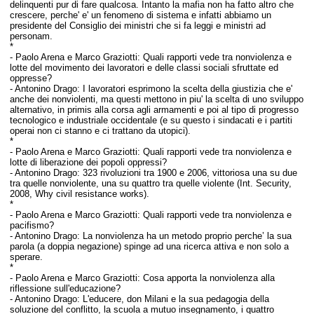
delinquenti pur di fare qualcosa. Intanto la mafia non ha fatto altro che
crescere, perche' e' un fenomeno di sistema e infatti abbiamo un
presidente del Consiglio dei ministri che si fa leggi e ministri ad
personam.
*
-
Paolo Arena e Marco Graziotti:
Quali rapporti vede tra nonviolenza e
lotte del movimento dei lavoratori e delle classi sociali sfruttate ed
oppresse?
-
Antonino Drago:
I lavoratori esprimono la scelta della giustizia che e'
anche dei nonviolenti, ma questi mettono in piu' la scelta di uno sviluppo
alternativo, in primis alla corsa agli armamenti e poi al tipo di progresso
tecnologico e industriale occidentale (e su questo i sindacati e i partiti
operai non ci stanno e ci trattano da utopici).
*
-
Paolo Arena e Marco Graziotti:
Quali rapporti vede tra nonviolenza e
lotte di liberazione dei popoli oppressi?
-
Antonino Drago:
323 rivoluzioni tra 1900 e 2006, vittoriosa una su due
tra quelle nonviolente, una su quattro tra quelle violente (Int.
Security,
2008, Why civil resistance works).
*
-
Paolo Arena e Marco Graziotti:
Quali rapporti vede tra nonviolenza e
pacifismo?
-
Antonino Drago:
La nonviolenza ha un metodo proprio perche’ la sua
parola (a doppia negazione) spinge ad una ricerca attiva e non solo a
sperare.
*
-
Paolo Arena e Marco Graziotti:
Cosa apporta la nonviolenza alla
riflessione sull'educazione?
-
Antonino Drago:
L'educere, don Milani e la sua pedagogia della
soluzione del conflitto, la scuola a mutuo insegnamento, i quattro