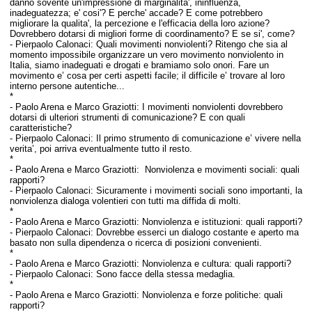
danno sovente un'impressione di marginalita', ininfluenza,
inadeguatezza; e' cosi'? E perche' accade? E come potrebbero
migliorare la qualita', la percezione e l'efficacia della loro azione?
D
ovrebbero dotarsi di migliori forme di coordinamento? E se si', come?
- Pierpaolo Calonaci:
Quali movimenti nonviolenti? Ritengo che sia al
momento impossibile organizzare un vero movimento nonviolento in
Italia, siamo inadeguati e drogati e bramiamo solo onori.
Fare un
movimento e’ cosa per certi aspetti facile; il difficile e’ trovare al loro
interno persone autentiche...
*
-
Paolo Arena e Marco Graziotti:
I movimenti nonviolenti dovrebbero
dotarsi di ulteriori strumenti di comunicazione? E con quali
caratteristiche?
- Pierpaolo Calonaci: I
l primo strumento di comunicazione e’ vivere nella
verita’, poi arriva eventualmente tutto il resto.
*
-
Paolo Arena e Marco Graziotti:
Nonviolenza e movimenti sociali: quali
rapporti?
- Pierpaolo Calonaci:
Sicuramente i movimenti sociali sono importanti, la
nonviolenza dialoga volentieri con tutti ma diffida di molti.
*
-
Paolo Arena e Marco Graziotti:
Nonviolenza e istituzioni: quali rapporti?
- Pierpaolo Calonaci:
Dovrebbe esserci un dialogo costante e aperto ma
basato non sulla dipendenza o ricerca di posizioni convenienti.
*
-
Paolo Arena e Marco Graziotti:
Nonviolenza e cultura: quali rapporti?
- Pierpaolo Calonaci: S
ono facce della stessa medaglia.
*
-
Paolo Arena e Marco Graziotti:
Nonviolenza e forze politiche: quali
rapporti?