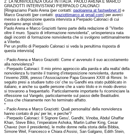
2
. LA NONVIOLENZA OGGI IN ITALIA. PAOLO ARENA E MARCO
GRAZIOTTI INTERVISTANO
PIERPAOLO CALONACI
[Ringraziamo Paolo Arena (per contatti:
paoloarena at fastwebnet.it
) e
Marco Graziotti (per contatti:
graziottimarco at gmail.com
) per averci
messo a disposizione questa intervista a Pierpaolo Calonaci di cui
riportiamo ampi stralci.
Paolo Arena e Marco Graziotti fanno parte della redazione di "Viterbo
oltre il muro. Spazio di informazione nonviolenta", un'esperienza nata
dagli incontri di formazione nonviolenta che si svolgono settimanalmente
a Viterbo.
Per un profilo di Pierpaolo Calonaci si veda la penultima risposta di
questa intervista]
-
Paolo Arena e Marco Graziotti:
Come e' avvenuto il suo accostamento
alla nonviolenza?
- Pierpaolo Calonaci: Il mio primo approccio alla parola e alla realta' della
nonviolenza fu tramite il training d’interposizione nonviolenta, durante
l’inverno 2006, presso l’Associazione Papa Giovanni XXIII di Rimini. In
seguito presi a studiare tutto cio' che su Gandhi era stato pubblicato in
italiano, e anche su quelle persone che a vario titolo e in modo diverso
si trovarono a frequentarlo. Particolarmente importante fu ricominciare la
riflessione sul Vangelo, particolarmente sul passo delle Beatitudini.
Cosa che chiaramente non ho terminato affatto.
*
-
Paolo Arena e Marco Graziotti:
Quali personalita' della nonviolenza
hanno contato di piu' per lei, e perche'?
- Pierpaolo Calonaci:
Il Signore Gesu', Gandhi, Vinoba, Abdul Ghaffar
Khan, Steve Biko, l’imperatore Ashoka, Martin Luther King, Cesar
Chavez (non il presidente), le molte donne nella storia della Bibbia,
Simone Weil, Francesco e Chiara d’Assisi, San Galgano, Edith Stein,