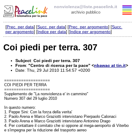
nonviolenza@liste.peacelink.it
archivio pubblico
[
Prec. per data
] [
Succ. per data
] [
Prec. per argomento
] [
Succ.
Elenco delle liste
per argomento
] [
Indice per data
] [
Indice per argomento
]
nonviolenza@liste.peacelink.it
Coi piedi per terra. 307
Policy delle liste di PeaceLink
Subject
:
Coi piedi per terra. 307
From
:
"Centro di ricerca per la pace" <
nbawac at tin.it
>
Informativa sulla privacy
Date: Thu, 29 Jul 2010 11:54:57 +0200
===================
Richieste di rimozione
COI PIEDI PER TERRA
===================
Supplemento de "La nonviolenza e' in cammino"
Numero 307 del 29 luglio 2010
In questo numero:
1. Peppe Sini: Con la forza della verita'
2. Paolo Arena e Marco Graziotti intervistano
Pierpaolo Calonaci
3. Paolo Arena e Marco Graziotti intervistano
Antonino Drago
4. Per contattare il comitato che si oppone al mega-aeroporto di Viterbo
e s'impegna per la riduzione del trasporto aereo