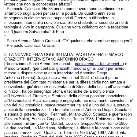
lettore che non la conoscesse affatto?
- Pierpaolo Calonaci: H
o 38 anni e come lavoro sono giardiniere e mi
arrampico sugli alberi per curarli e potarli. Da quattro anni sono
impegnato in alcune scuole superiori di Firenze a diffondere la
riflessione intorno alla nonviolenza. Sono studente al secondo anno di
teologia e vivo in campagna. Qualche volta collaboro con la redazione
dei “Quaderni Satyagraha” di Pisa.
*
-
Paolo Arena e Marco Graziotti:
C'e' qualcosa che vorrebbe aggiungere?
- Pierpaolo Calonaci:
Grazie.
3. LA NONVIOLENZA OGGI IN ITALIA. PAOLO ARENA E MARCO
GRAZIOTTI INTERVISTANO ANTONINO DRAGO
[Ringraziamo Paolo Arena (per contatti:
paoloarena at fastwebnet.it
) e
Marco Graziotti (per contatti:
graziottimarco at gmail.com
) per averci
messo a disposizione questa intervista ad Antonino Drago.
Antonino (Tonino) Drago, nato a Rimini nel 1938, e' stato il primo
presidente del Comitato ministeriale per la difesa civile non armata e
nonviolenta; gia' docente universitario di Storia della fisica all'Universita'
di Napoli, ha poi insegnato Storia e tecniche della nonviolenza
all'Universita' di Firenze, e Strategie della difesa popolare nonviolenta
all'Universita' di Pisa; da sempre impegnato nei movimenti nonviolenti, e'
uno dei piu' prestigiosi peace-researcher italiani e uno dei piu' autorevoli
amici della nonviolenza. Tra le molte opere di Antonino Drago: Scuola e
sistema di potere: Napoli, Feltrinelli, Milano 1968; Scienza e guerra (con
Giovani Salio), Edizioni Gruppo Abele, Torino 1983; L'obiezione fiscale
alle spese militari (con G. Mattai), Edizioni Gruppo Abele, Torino 1986;
Le due opzioni, La Meridiana, Molfetta; La difesa e la costruzione della
pace con mezzi civili, Qualevita, Torre dei Nolfi (Aq) 1997; Atti di vita