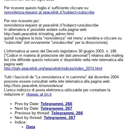
Per ricevere questo foglio e' sufficiente cliccare su:
nonviolenza-request at peacelink.it?subject=subscribe
Per non riceverlo piu':
nonviolenza-request at peacelink.it?subject=unsubscribe
In alternativa e' possibile andare sulla pagina web
http://web.peacelink.it/mailing_admin.html
quindi scegliere la lista "nonviolenza" nel menu' a tendina e cliccare su
"subscribe" (ed ovviamente "unsubscribe" per la disiscrizione).
L'informativa ai sensi del Decreto legislativo 30 giugno 2003, n. 196
("Codice in materia di protezione dei dati personali") relativa alla mailing
list che diffonde questo notiziario e' disponibile nella rete telematica alla
pagina web:
http://italy.peacelink.org/peacelink/indices/index_2074.html
Tutti i fascicoli de "La nonviolenza e' in cammino" dal dicembre 2004
possono essere consultati nella rete telematica alla pagina web:
http://lists.peacelink.it/nonviolenza/
L'unico indirizzo di posta elettronica utilizzabile per contattare la
redazione e':
nbawac at tin.it
Prev by Date:
Telegrammi. 266
Next by Date:
Telegrammi. 267
Previous by thread:
Telegrammi. 266
Next by thread:
Telegrammi. 267
Indice:
Data