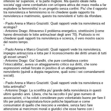
inferiore ne' superiore, e' la parte migliore. Ma questo ideale nella
societa' oggi viene combattuto con un'opera attiva dei mass media a far
esplodere la femminilita' in un progetto senza confini. Piu' che il rapporto
tra nonviolenza e femminismo io mi chiederei quale rapporto tra
nonviolenza e matrimonio, questo tra nonviolenti e' tutto da rifondare.
*
-
Paolo Arena e Marco Graziotti:
Quali rapporti vede tra nonviolenza ed
ecologia?
-
Antonino Drago:
Attraverso il problema energetico, strettissimi (come
hanno dimostrato le lotte antinucleari degli anni '70). Piuttosto io mi
chiederei quali rapporti tra nonviolenza e scienza, il vero mostro sacro
del nostro tempo.
*
-
Paolo Arena e Marco Graziotti:
Quali rapporti vede tra nonviolenza,
impegno antirazzista e lotta per il riconoscimento dei diritti umani di tutti
gli esseri umani?
-
Antonino Drago:
Gia' Gandhi, che pure combatteva contro
l’intoccabilita’, aveva un atteggiamento critico sui diritti, che sono
espressioni verbali forzate in positivo di un atteggiamento
nonviolento (quindi a doppia negazione, quali sono i sei comandamenti
sociali).
*
-
Paolo Arena e Marco Graziotti:
Quali rapporti vede tra nonviolenza e
lotta antimafia?
-
Antonino Drago:
La sconfitta piu' grande della nonviolenza in questi
ultimi quindici anni. Libera, che ha raccolto il piu' gran numero di
associazioni, ci ha voluti considerare puro volontariato buono per fare il
tifo per polizia-magistratura-forze politiche bipartisan e come
consumatori di quello che riescono a vendere, senza farci fare
attenzione ai mercimoni morali e giuridici che esse hanno con i