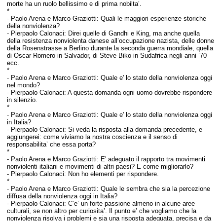
morte ha un ruolo bellissimo e di prima nobilta’.
*
-
Paolo Arena e Marco Graziotti:
Quali le maggiori esperienze storiche
della nonviolenza?
- Pierpaolo Calonaci: D
irei quelle di Gandhi e King, ma anche quella
della resistenza nonviolenta danese all’occupazione nazista, delle donne
della Rosenstrasse a Berlino durante la seconda guerra mondiale, quella
di Oscar Romero in Salvador, di Steve Biko in Sudafrica negli anni ’70
ecc.
*
-
Paolo Arena e Marco Graziotti:
Quale e' lo stato della nonviolenza oggi
nel mondo?
- Pierpaolo Calonaci:
A questa domanda ogni uomo dovrebbe rispondere
in silenzio.
*
-
Paolo Arena e Marco Graziotti:
Quale e' lo stato della nonviolenza oggi
in Italia?
- Pierpaolo Calonaci: Si v
eda la risposta alla domanda precedente, e
aggiungerei: come viviamo la nostra coscienza e il senso di
responsabilita’ che essa porta?
*
-
Paolo Arena e Marco Graziotti:
E' adeguato il rapporto tra movimenti
nonviolenti italiani e movimenti di altri paesi? E come migliorarlo?
- Pierpaolo Calonaci:
Non ho elementi per rispondere.
*
-
Paolo Arena e Marco Graziotti:
Quale le sembra che sia la percezione
diffusa della nonviolenza oggi in Italia?
- Pierpaolo Calonaci:
C’e’ un forte passione almeno in alcune aree
culturali, se non altro per curiosita’. Il punto e’ che vogliamo che la
nonviolenza risolva i problemi e sia una risposta adeguata, precisa e da