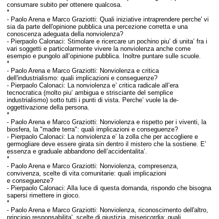
consumare subito per ottenere qualcosa.
*
-
Paolo Arena e Marco Graziotti:
Quali iniziative intraprendere perche' vi
sia da parte dell'opinione pubblica una percezione corretta e una
conoscenza adeguata della nonviolenza?
- Pierpaolo Calonaci:
Stimolare e ricercare un pochino piu’ di unita’ fra i
vari soggetti e particolarmente vivere la nonviolenza anche come
esempio e pungolo all’opinione pubblica. Inoltre puntare sulle scuole.
*
-
Paolo Arena e Marco Graziotti:
Nonviolenza e critica
dell'industrialismo: quali implicazioni e conseguenze?
- Pierpaolo Calonaci:
La nonviolenza e’ critica radicale all’era
tecnocratica (molto piu’ ambigua e strisciante del semplice
industrialismo) sotto tutti i punti di vista. Perche’ vuole la de-
oggettivazione della persona.
*
-
Paolo Arena e Marco Graziotti:
Nonviolenza e rispetto per i viventi, la
biosfera, la "madre terra": quali implicazioni e conseguenze?
- Pierpaolo Calonaci: L
a nonviolenza e’ la zolla che per accogliere e
germogliare deve essere girata sin dentro il mistero che la sostiene. E’
essenza e graduale abbandono dell’accidentalita’.
*
-
Paolo Arena e Marco Graziotti:
Nonviolenza, compresenza,
convivenza, scelte di vita comunitarie: quali implicazioni
e conseguenze?
- Pierpaolo Calonaci: A
lla luce di questa domanda, rispondo che bisogna
sapersi rimettere in gioco.
*
-
Paolo Arena e Marco Graziotti:
Nonviolenza, riconoscimento dell'altro,
principio responsabilita', scelte di giustizia, misericordia: quali