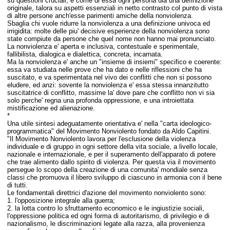
su questioni cruciali, e come di essa ogni persona dia una definizione
originale, talora su aspetti essenziali in netto contrasto col punto di vista
di altre persone anch'esse parimenti amiche della nonviolenza.
Sbaglia chi vuole ridurre la nonviolenza a una definizione univoca ed
irrigidita: molte delle piu' decisive esperienze della nonviolenza sono
state compiute da persone che quel nome non hanno mai pronunciato.
La nonviolenza e' aperta e inclusiva, contestuale e sperimentale,
fallibilista, dialogica e dialettica, concreta, incarnata.
Ma la nonviolenza e' anche un "insieme di insiemi" specifico e coerente:
essa va studiata nelle prove che ha dato e nelle riflessioni che ha
suscitato, e va sperimentata nel vivo dei conflitti che non si possono
eludere, ed anzi: sovente la nonviolenza e' essa stessa innanzitutto
suscitatrice di conflitto, massime la' dove pare che conflitto non vi sia
solo perche' regna una profonda oppressione, e una introiettata
mistificazione ed alienazione.
*
Una utile sintesi adeguatamente orientativa e' nella "carta ideologico-
programmatica" del Movimento Nonviolento fondato da Aldo Capitini.
"Il Movimento Nonviolento lavora per l'esclusione della violenza
individuale e di gruppo in ogni settore della vita sociale, a livello locale,
nazionale e internazionale, e per il superamento dell'apparato di potere
che trae alimento dallo spirito di violenza. Per questa via il movimento
persegue lo scopo della creazione di una comunita' mondiale senza
classi che promuova il libero sviluppo di ciascuno in armonia con il bene
di tutti.
Le fondamentali direttrici d'azione del movimento nonviolento sono:
1. l'opposizione integrale alla guerra;
2. la lotta contro lo sfruttamento economico e le ingiustizie sociali,
l'oppressione politica ed ogni forma di autoritarismo, di privilegio e di
nazionalismo, le discriminazioni legate alla razza, alla provenienza