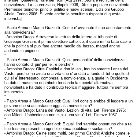
interiore, Qualevita Torre dei Nolfi (Aq) 1997; Storia e tecniche della
nonviolenza, La Laurenziana, Napoli 2006; Difesa popolare nonviolenta.
Premesse teoriche, principi politici e nuovi scenari, Edizioni Gruppo
Abele, Torino 2006
. Si veda anche la penultima risposta di questa
intervista]
-
Paolo Arena e Marco Graziotti:
Come e' avvenuto il suo accostamento
alla nonviolenza?
-
Antonino Drago:
Attraverso la lettura della lettera al tribunale di
Giuseppe Gozzini, il primo obiettore cattolico, il quale mi ha fatto capire
che la politica si puo' fare ancora meglio dal basso, magari anche
andando in prigione.
*
-
Paolo Arena e Marco Graziotti:
Quali personalita' della nonviolenza
hanno contato di piu' per lei, e perche'?
-
Antonino Drago:
Oltre Capitini e don Milani, indubbiamente Lanza del
Vasto, perche' ha avuto una vita che e' andata a fondo di tutto quello di
cui si e' interessato, compresa la nonviolenza, alla quale in Occidente
ha dato il massimo contributo fondando la societa' alternativa
nonviolenta e ha dato il contributo teorico maggiore, tuttora mi sembra
insuperato.
*
-
Paolo Arena e Marco Graziotti:
Quali libri consiglierebbe di leggere a un
giovane che si accostasse oggi alla nonviolenza?
-
Antonino Drago:
Lanza del Vasto, Lezioni di vita, Lef, Firenze 1976;
don Milani, L'obbedienza non e' piu' una virtu', Lef, Firenze 1967.
*
-
Paolo Arena e Marco Graziotti:
E quali libri sarebbe opportuno che a tal
fine fossero presenti in ogni biblioteca pubblica e scolastica?
-
Antonino Drago:
Ce ne sono molti, per primo Gandhi: Antiche come le