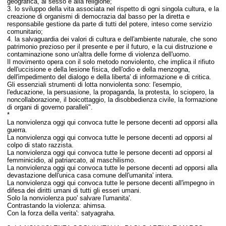
geografica, al sesso e alla religione;
3. lo sviluppo della vita associata nel rispetto di ogni singola cultura, e la
creazione di organismi di democrazia dal basso per la diretta e
responsabile gestione da parte di tutti del potere, inteso come servizio
comunitario;
4. la salvaguardia dei valori di cultura e dell'ambiente naturale, che sono
patrimonio prezioso per il presente e per il futuro, e la cui distruzione e
contaminazione sono un'altra delle forme di violenza dell'uomo.
Il movimento opera con il solo metodo nonviolento, che implica il rifiuto
dell'uccisione e della lesione fisica, dell'odio e della menzogna,
dell'impedimento del dialogo e della liberta' di informazione e di critica.
Gli essenziali strumenti di lotta nonviolenta sono: l'esempio,
l'educazione, la persuasione, la propaganda, la protesta, lo sciopero, la
noncollaborazione, il boicottaggio, la disobbedienza civile, la formazione
di organi di governo paralleli".
*
La nonviolenza oggi qui convoca tutte le persone decenti ad opporsi alla
guerra.
La nonviolenza oggi qui convoca tutte le persone decenti ad opporsi al
colpo di stato razzista.
La nonviolenza oggi qui convoca tutte le persone decenti ad opporsi al
femminicidio, al patriarcato, al maschilismo.
La nonviolenza oggi qui convoca tutte le persone decenti ad opporsi alla
devastazione dell'unica casa comune dell'umanita' intera.
La nonviolenza oggi qui convoca tutte le persone decenti all'impegno in
difesa dei diritti umani di tutti gli esseri umani.
Solo la nonviolenza puo' salvare l'umanita'.
Contrastando la violenza: ahimsa.
Con la forza della verita': satyagraha.