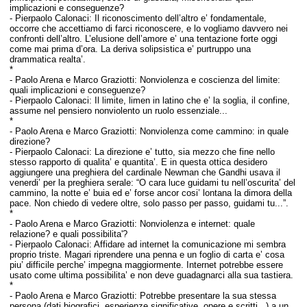
implicazioni e conseguenze?
- Pierpaolo Calonaci: I
l riconoscimento dell’altro e’ fondamentale,
occorre che accettiamo di farci riconoscere, e lo vogliamo davvero nei
confronti dell’altro. L’elusione dell’amore e’ una tentazione forte oggi
come mai prima d’ora. La deriva solipsistica e’ purtruppo una
drammatica realta’.
*
-
Paolo Arena e Marco Graziotti:
Nonviolenza e coscienza del limite:
quali implicazioni e conseguenze?
- Pierpaolo Calonaci:
Il limite, limen in latino che e’ la soglia, il confine,
assume nel pensiero nonviolento un ruolo essenziale...
*
-
Paolo Arena e Marco Graziotti:
Nonviolenza come cammino: in quale
direzione?
- Pierpaolo Calonaci:
La direzione e’ tutto, sia mezzo che fine nello
stesso rapporto di qualita’ e quantita’. E in questa ottica desidero
aggiungere una preghiera del cardinale Newman che Gandhi usava il
venerdi’ per la preghiera serale: “O cara luce guidami tu nell’oscurita’ del
cammino, la notte e’ buia ed e’ forse ancor cosi’ lontana la dimora della
pace. Non chiedo di vedere oltre, solo passo per passo, guidami tu...”.
*
-
Paolo Arena e Marco Graziotti:
Nonviolenza e internet: quale
relazione? e
quali possibilita'?
- Pierpaolo Calonaci:
Affidare ad internet la comunicazione mi sembra
proprio triste. Magari riprendere una penna e un foglio di carta e’ cosa
piu’ difficile perche’ impegna maggiormente. Internet potrebbe essere
usato come ultima possibilita’ e non deve guadagnarci alla sua tastiera.
*
-
Paolo Arena e Marco Graziotti:
Potrebbe presentare la sua stessa
persona (dati biografici, esperienze significative, opere e scritti...) a un