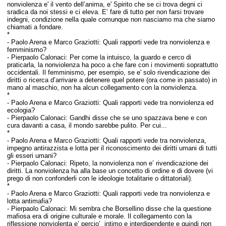
nonviolenza e' il vento dell’anima, e' Spirito che se ci trova degni ci
sradica da noi stessi e ci eleva. E’ fare di tutto per non farsi trovare
indegni, condizione nella quale comunque non nasciamo ma che siamo
chiamati a fondare.
*
-
Paolo Arena e Marco Graziotti:
Quali rapporti vede tra nonviolenza e
femminismo?
- Pierpaolo Calonaci:
Per come la intuisco, la guardo e cerco di
praticarla, la nonviolenza ha poco a che fare con i movimenti soprattutto
occidentali. Il femminismo, per esempio, se e' solo rivendicazione dei
diritti o ricerca d’arrivare a detenere quel potere (ora come in passato) in
mano al maschio, non ha alcun collegamento con la nonviolenza.
*
-
Paolo Arena e Marco Graziotti:
Quali rapporti vede tra nonviolenza ed
ecologia?
- Pierpaolo Calonaci:
Gandhi disse che se uno spazzava bene e con
cura davanti a casa, il mondo sarebbe pulito. Per cui...
*
-
Paolo Arena e Marco Graziotti:
Quali rapporti vede tra nonviolenza,
impegno antirazzista e lotta per il riconoscimento dei diritti umani di tutti
gli esseri umani?
- Pierpaolo Calonaci:
Ripeto, la nonviolenza non e’ rivendicazione dei
diritti. La nonviolenza ha alla base un concetto di ordine e di dovere (vi
prego di non confonderli con le ideologie totalitarie o dittatoriali).
*
-
Paolo Arena e Marco Graziotti:
Quali rapporti vede tra nonviolenza e
lotta antimafia?
- Pierpaolo Calonaci:
Mi sembra che Borsellino disse che la questione
mafiosa era di origine culturale e morale. Il collegamento con la
riflessione nonviolenta e’ percio’ intimo e interdipendente e quindi non