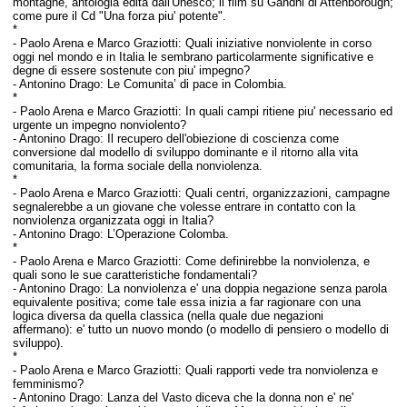
montagne, antologia edita dall'Unesco; il film su Gandhi di Attenborough;
come pure il Cd "Una forza piu' potente".
*
-
Paolo Arena e Marco Graziotti:
Quali iniziative nonviolente in corso
oggi nel mondo e in Italia le sembrano particolarmente significative e
degne di essere sostenute con piu' impegno?
-
Antonino Drago:
Le Comunita’ di pace in Colombia.
*
-
Paolo Arena e Marco Graziotti:
In quali campi ritiene piu' necessario ed
urgente un impegno nonviolento?
-
Antonino Drago:
Il recupero dell'obiezione di coscienza come
conversione dal modello di sviluppo dominante e il ritorno alla vita
comunitaria, la forma sociale della nonviolenza.
*
-
Paolo Arena e Marco Graziotti:
Quali centri, organizzazioni, campagne
segnalerebbe a un giovane che volesse entrare in contatto con la
nonviolenza organizzata oggi in Italia?
-
Antonino Drago:
L’Operazione Colomba.
*
-
Paolo Arena e Marco Graziotti:
Come definirebbe la nonviolenza, e
quali sono le sue caratteristiche fondamentali?
-
Antonino Drago:
La nonviolenza e' una doppia negazione senza parola
equivalente positiva; come tale essa inizia a far ragionare con una
logica diversa da quella classica (nella quale due negazioni
affermano): e' tutto un nuovo mondo (o modello di pensiero o modello di
sviluppo).
*
-
Paolo Arena e Marco Graziotti:
Quali rapporti vede tra nonviolenza e
femminismo?
-
Antonino Drago:
Lanza del Vasto diceva che la donna non e' ne'