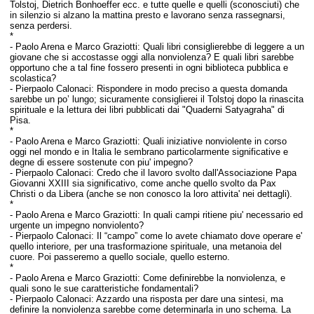
Tolstoj, Dietrich Bonhoeffer ecc. e tutte quelle e quelli (sconosciuti) che
in silenzio si alzano la mattina presto e lavorano senza rassegnarsi,
senza perdersi.
*
-
Paolo Arena e Marco Graziotti:
Quali libri consiglierebbe di leggere a un
giovane che si accostasse oggi alla nonviolenza? E quali libri sarebbe
opportuno che a tal fine fossero presenti in ogni biblioteca pubblica e
scolastica?
- Pierpaolo Calonaci:
Rispondere in modo preciso a questa domanda
sarebbe un po’ lungo; sicuramente consiglierei il Tolstoj dopo la rinascita
spirituale e la lettura dei libri pubblicati dai "Quaderni Satyagraha" di
Pisa.
*
-
Paolo Arena e Marco Graziotti:
Quali iniziative nonviolente in corso
oggi nel mondo e in Italia le sembrano particolarmente significative e
degne di essere sostenute con piu' impegno?
- Pierpaolo Calonaci:
Credo che il lavoro svolto dall'Associazione Papa
Giovanni XXIII sia significativo, come anche quello svolto da Pax
Christi o da Libera (anche se non conosco la loro attivita' nei dettagli).
*
-
Paolo Arena e Marco Graziotti:
In quali campi ritiene piu' necessario ed
urgente un impegno nonviolento?
- Pierpaolo Calonaci:
Il “campo” come lo avete chiamato dove operare e'
quello interiore, per una trasformazione spirituale, una metanoia del
cuore. Poi passeremo a quello sociale, quello esterno.
*
-
Paolo Arena e Marco Graziotti:
Come definirebbe la nonviolenza, e
quali sono le sue caratteristiche fondamentali?
- Pierpaolo Calonaci:
Azzardo una risposta per dare una sintesi, ma
definire la nonviolenza sarebbe come determinarla in uno schema. La