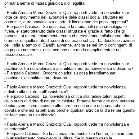
primariamente di natura giuridica o di legalita’.
*
-
Paolo Arena e Marco Graziotti:
Quali rapporti vede tra nonviolenza e
lotte del movimento dei lavoratori e delle classi sociali sfruttate ed
oppresse, e tra nonviolenza e lotte di liberazione dei popoli oppressi?
- Pierpaolo Calonaci:
Se qualcosa, e la storia nella sua cronologia lo
rivela
, e' stato ottenuto dalle classi sfruttate e' grazie al fatto che gli
oppressi si resero chiaramente conto che essi erano collaboratori, diretti
o meno, di quello stato di cose di cui erano schiavi.
La decolonizzazione
dell’India al tempo di Gandhi avvenne, anche se nei limiti contingenti di
un popolo numeroso, nelle persone e in modo complementare nel
tessuto sociale.
*
-
Paolo Arena e Marco Graziotti:
Quali rapporti vede tra nonviolenza e
pacifismo,
tra nonviolenza e antimilitarismo,
tra nonviolenza e disarmo?
- Pierpaolo Calonaci:
Occorre chiarirsi su cosa intendiamo per
pacifismo, antimilitarismo, disarmo.
*
-
Paolo Arena e Marco Graziotti:
Quali rapporti vede tra nonviolenza
e diritto alla salute e all'assistenza?
- Pierpaolo Calonaci:
La nonviolenza critica alla radice taluni aspetti
dello stato di diritto di natura illuminista. Rimane fermo che ogni persona
debba avere libero accesso alle cure ma non come una cosa che e'
dovuta e che noi aspettiamo perche' qualcun altro ce la dia (e per questo
ne facciamo un uso distorto).
*
-
Paolo Arena e Marco Graziotti:
Quali rapporti vede tra nonviolenza e
psicoterapie?
- Pierpaolo Calonaci:
Se la scienza strumentalizza l’uomo, e' chiaro che
un atteggiamento nonviolento la rifiuta. Se in questo caso la