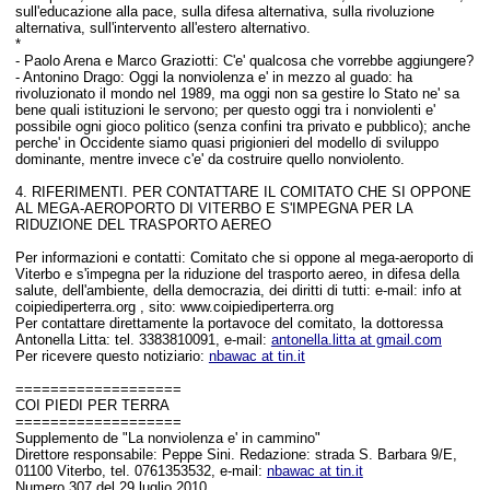
sull'educazione alla pace, sulla difesa alternativa, sulla rivoluzione
alternativa, sull'intervento all'estero alternativo.
*
-
Paolo Arena e Marco Graziotti:
C'e' qualcosa che vorrebbe aggiungere?
-
Antonino Drago:
Oggi la nonviolenza e' in mezzo al guado: ha
rivoluzionato il mondo nel 1989, ma oggi non sa gestire lo Stato ne' sa
bene quali istituzioni le servono; per questo oggi tra i nonviolenti e'
possibile ogni gioco politico (senza confini tra privato e pubblico); anche
perche' in Occidente siamo quasi prigionieri del modello di sviluppo
dominante, mentre invece c'e' da costruire quello nonviolento.
4. RIFERIMENTI. PER CONTATTARE IL COMITATO CHE SI OPPONE
AL MEGA-AEROPORTO DI VITERBO E S'IMPEGNA PER LA
RIDUZIONE DEL TRASPORTO AEREO
Per informazioni e contatti: Comitato che si oppone al mega-aeroporto di
Viterbo e s'impegna per la riduzione del trasporto aereo, in difesa della
salute, dell'ambiente, della democrazia, dei diritti di tutti: e-mail: info at
coipiediperterra.org , sito: www.coipiediperterra.org
Per contattare direttamente la portavoce del comitato, la dottoressa
Antonella Litta: tel. 3383810091, e-mail:
antonella.litta at gmail.com
Per ricevere questo notiziario:
nbawac at tin.it
===================
COI PIEDI PER TERRA
===================
Supplemento de "La nonviolenza e' in cammino"
Direttore responsabile: Peppe Sini. Redazione: strada S. Barbara 9/E,
01100 Viterbo, tel. 0761353532, e-mail:
nbawac at tin.it
Numero 307 del 29 luglio 2010