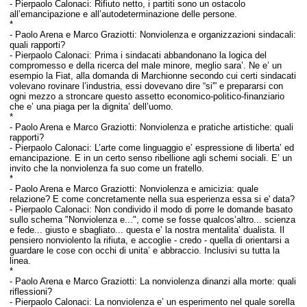
- Pierpaolo Calonaci: R
ifiuto netto, i partiti sono un ostacolo
all’emancipazione e all’autodeterminazione delle persone.
*
-
Paolo Arena e Marco Graziotti:
Nonviolenza e organizzazioni sindacali:
quali rapporti?
- Pierpaolo Calonaci: P
rima i sindacati abbandonano la logica del
compromesso e della ricerca del male minore, meglio sara’. Ne e’ un
esempio la Fiat, alla domanda di Marchionne secondo cui certi sindacati
volevano rovinare l’industria, essi dovevano dire “si'” e prepararsi con
ogni mezzo a stroncare questo assetto economico-politico-finanziario
che e’ una piaga per la dignita’ dell’uomo.
*
-
Paolo Arena e Marco Graziotti:
Nonviolenza e pratiche artistiche: quali
rapporti?
- Pierpaolo Calonaci: L
’arte come linguaggio e’ espressione di liberta’ ed
emancipazione. E in un certo senso ribellione agli schemi sociali. E’ un
invito che la nonviolenza fa suo come un fratello.
*
-
Paolo Arena e Marco Graziotti:
Nonviolenza e amicizia: quale
relazione? E come concretamente nella sua esperienza essa si e' data?
- Pierpaolo Calonaci: Non condivido il modo di porre
le domande basato
sullo schema "Nonviolenza e...", come se fosse qualcos’altro... scienza
e fede... giusto e sbagliato... questa e’ la nostra mentalita’ dualista. Il
pensiero nonviolento la rifiuta, e accoglie - credo - quella di orientarsi a
guardare le cose con occhi di unita’ e abbraccio. Inclusivi su tutta la
linea.
*
-
Paolo Arena e Marco Graziotti:
La nonviolenza dinanzi alla morte: quali
riflessioni?
- Pierpaolo Calonaci:
La nonviolenza e’ un esperimento nel quale sorella