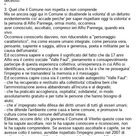
decesso.
*
3. Quel che il Comune non rispetta e non comprende
Ma se ancora oggi qui in Comune si disattende la volonta' di un defunto
evidentemente cio' accade perche' per saper rispettare oggi la volonta' e
la persona di Alfio Pannega, ormai morto, occorreva
aver conosciuto, ascoltato, compreso ieri Alfio Pannega, quando era
vivo.
Occorreva conoscerlo davvero, non riducendolo a "personaggio
caratteristico", ma come essere umano integrale, come persona vera,
pensante, sapiente e saggia, attiva e generosa, poeta e militante per la
causa dell'umanita'.
Ed occorreva sapere e cogliere il significato del fatto che da 17 anni
Alfio era il centro sociale "Valle Faul", pienamente e consapevolmente
partecipe di questa esperienza collettiva; un'esperienza in cui Alfio si
identificava, un'esperienza che si identificava in lui e che ne proseguira'
l'impegno e ne tramandera' la memoria e il messaggio.
Ed occorreva capire cosa sia il centro sociale autogestito "Valle Faul":
- che ha recuperato e restituito alla collettivita' cittadina beni che
l'amministrazione aveva abbandonato all'incuria e al degrado;
- che ha praticato accoglienza, ospitalita', solidarieta', in modo
assolutamento gratuito e per tutte le persone che hanno bisogno di
aiuto;
- che e' impegnato nella difesa dei diritti umani di tutti gli esseri umani;
- che difende l'ambiente come casa e bene comune, e promuove la
cultura come bene comune dell'umanita' intera.
Ebbene, occorre dirlo: chi governa il Comune di Viterbo queste cose non
le ha sapute ascoltare, non le ha sapute conoscere e riconoscere, non
le ha sapute comprendere. Se avesse saputo ascoltarle e capirle, se ne
avesse colto il senso, avrebbe rispettato l'impegno preso nel 2007 di