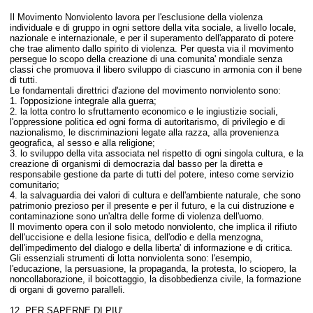
Il Movimento Nonviolento lavora per l'esclusione della violenza
individuale e di gruppo in ogni settore della vita sociale, a livello locale,
nazionale e internazionale, e per il superamento dell'apparato di potere
che trae alimento dallo spirito di violenza. Per questa via il movimento
persegue lo scopo della creazione di una comunita' mondiale senza
classi che promuova il libero sviluppo di ciascuno in armonia con il bene
di tutti.
Le fondamentali direttrici d'azione del movimento nonviolento sono:
1. l'opposizione integrale alla guerra;
2. la lotta contro lo sfruttamento economico e le ingiustizie sociali,
l'oppressione politica ed ogni forma di autoritarismo, di privilegio e di
nazionalismo, le discriminazioni legate alla razza, alla provenienza
geografica, al sesso e alla religione;
3. lo sviluppo della vita associata nel rispetto di ogni singola cultura, e la
creazione di organismi di democrazia dal basso per la diretta e
responsabile gestione da parte di tutti del potere, inteso come servizio
comunitario;
4. la salvaguardia dei valori di cultura e dell'ambiente naturale, che sono
patrimonio prezioso per il presente e per il futuro, e la cui distruzione e
contaminazione sono un'altra delle forme di violenza dell'uomo.
Il movimento opera con il solo metodo nonviolento, che implica il rifiuto
dell'uccisione e della lesione fisica, dell'odio e della menzogna,
dell'impedimento del dialogo e della liberta' di informazione e di critica.
Gli essenziali strumenti di lotta nonviolenta sono: l'esempio,
l'educazione, la persuasione, la propaganda, la protesta, lo sciopero, la
noncollaborazione, il boicottaggio, la disobbedienza civile, la formazione
di organi di governo paralleli.
12. PER SAPERNE DI PIU'