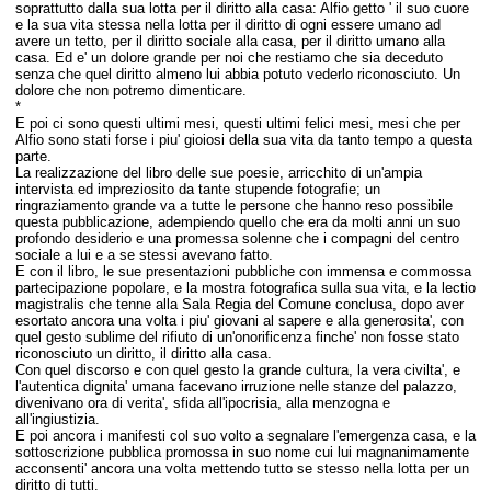
soprattutto dalla sua lotta per il diritto alla casa: Alfio getto ' il suo cuore
e la sua vita stessa nella lotta per il diritto di ogni essere umano ad
avere un tetto, per il diritto sociale alla casa, per il diritto umano alla
casa. Ed e' un dolore grande per noi che restiamo che sia deceduto
senza che quel diritto almeno lui abbia potuto vederlo riconosciuto. Un
dolore che non potremo dimenticare.
*
E poi ci sono questi ultimi mesi, questi ultimi felici mesi, mesi che per
Alfio sono stati forse i piu' gioiosi della sua vita da tanto tempo a questa
parte.
La realizzazione del libro delle sue poesie, arricchito di un'ampia
intervista ed impreziosito da tante stupende fotografie; u
n
ringraziamento grande va a tutte le persone che hanno reso possibile
questa pubblicazione, adempiendo quello che era da molti anni un suo
profondo desiderio e una promessa solenne che i compagni del centro
sociale a lui e a se stessi avevano fatto.
E con il libro, le sue presentazioni pubbliche con immensa e commossa
partecipazione popolare, e la mostra fotografica sulla sua vita, e la lectio
magistralis che tenne alla Sala Regia del Comune conclusa, dopo aver
esortato ancora una volta i piu' giovani al sapere e alla generosita', con
quel gesto sublime del rifiuto di un'onorificenza finche' non fosse stato
riconosciuto un diritto, il diritto alla casa.
Con quel discorso e con quel gesto la grande cultura, la vera civilta', e
l'autentica dignita' umana facevano irruzione nelle stanze del palazzo,
divenivano ora di verita', sfida all'ipocrisia, alla menzogna e
all'ingiustizia.
E poi ancora i manifesti col suo volto a segnalare l'emergenza casa, e la
sottoscrizione pubblica promossa in suo nome cui lui magnanimamente
acconsenti' ancora una volta mettendo tutto se stesso nella lotta per un
diritto di tutti.