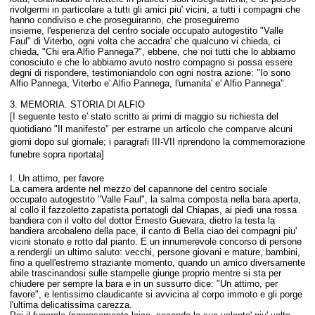
rivolgermi in particolare a tutti gli amici piu' vicini, a tutti i compagni che
hanno condiviso e che proseguiranno, che proseguiremo
insieme, l'esperienza del centro sociale occupato autogestito "Valle
Faul" di Viterbo, ogni volta che accadra' che qualcuno vi chieda, ci
chieda, "Chi era Alfio Pannega?", ebbene, che noi tutti che lo abbiamo
conosciuto e che lo abbiamo avuto nostro compagno si possa essere
degni di rispondere, testimoniandolo con ogni nostra azione: "Io sono
Alfio Pannega, Viterbo e' Alfio Pannega, l'umanita' e' Alfio Pannega".
3. MEMORIA. STORIA DI ALFIO
[I seguente testo e' stato scritto ai primi di maggio su richiesta del
quotidiano "Il manifesto" per estrarne un articolo che comparve alcuni
giorni dopo sul giornale; i paragrafi III-VII riprendono la commemorazione
funebre sopra riportata]
I. Un attimo, per favore
La camera ardente nel mezzo del capannone del centro sociale
occupato autogestito "Valle Faul", la salma composta nella bara aperta,
al collo il fazzoletto zapatista portatogli dal Chiapas, ai piedi una rossa
bandiera con il volto del dottor Ernesto Guevara, dietro la testa la
bandiera arcobaleno della pace, il canto di Bella ciao dei compagni piu'
vicini stonato e rotto dal pianto. E un innumerevole concorso di persone
a rendergli un ultimo saluto: vecchi, persone giovani e mature, bambini,
fino a quell'estremo straziante momento, quando un amico diversamente
abile trascinandosi sulle stampelle giunge proprio mentre si sta per
chiudere per sempre la bara e in un sussurro dice: "Un attimo, per
favore", e lentissimo claudicante si avvicina al corpo immoto e gli porge
l'ultima delicatissima carezza.