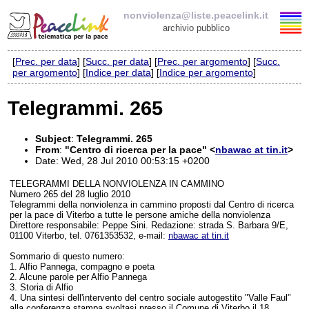
nonviolenza@liste.peacelink.it
archivio pubblico
[
Prec. per data
] [
Succ. per data
] [
Prec. per argomento
] [
Succ.
Elenco delle liste
per argomento
] [
Indice per data
] [
Indice per argomento
]
nonviolenza@liste.peacelink.it
Telegrammi. 265
Policy delle liste di PeaceLink
Subject
:
Telegrammi. 265
From
:
"Centro di ricerca per la pace" <
nbawac at tin.it
>
Informativa sulla privacy
Date: Wed, 28 Jul 2010 00:53:15 +0200
TELEGRAMMI DELLA NONVIOLENZA IN CAMMINO
Richieste di rimozione
Numero 265 del 28 luglio 2010
Telegrammi della nonviolenza in cammino proposti dal Centro di ricerca
per la pace di Viterbo a tutte le persone amiche della nonviolenza
Direttore responsabile: Peppe Sini. Redazione: strada S. Barbara 9/E,
01100 Viterbo, tel. 0761353532, e-mail:
nbawac at tin.it
Sommario di questo numero:
1. Alfio Pannega, compagno e poeta
2. Alcune parole per Alfio Pannega
3. Storia di Alfio
4. Una sintesi dell'intervento del centro sociale autogestito "Valle Faul"
alla conferenza stampa svoltasi presso il Comune di Viterbo il 18