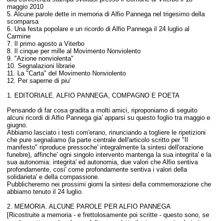
maggio 2010
5. Alcune parole dette in memoria di Alfio Pannega nel trigesimo della
scomparsa
6. Una festa popolare e un ricordo di Alfio Pannega il 24 luglio al
Carmine
7. Il primo agosto a Viterbo
8. Il cinque per mille al Movimento Nonviolento
9. "Azione nonviolenta"
10. Segnalazioni librarie
11. La "Carta" del Movimento Nonviolento
12. Per saperne di piu'
1. EDITORIALE. ALFIO PANNEGA, COMPAGNO E POETA
Pensando di far cosa gradita a molti amici, riproponiamo di seguito
alcuni ricordi di Alfio Pannega gia' apparsi su questo foglio tra maggio e
giugno.
Abbiamo lasciato i testi com'erano, rinunciando a togliere le ripetizioni
che pure segnaliamo (la parte centrale dell'articolo scritto per "Il
manifesto" riproduce pressoche' integralmente la sintesi dell'orazione
funebre), affinche' ogni singolo intervento mantenga la sua integrita' e la
sua autonomia: integrita' ed autonomia, due valori che Alfio sentiva
profondamente, cosi' come profondamente sentiva i valori della
solidarieta' e della compassione.
Pubblicheremo nei prossimi giorni la sintesi della commemorazione che
abbiamo tenuto il 24 luglio.
2. MEMORIA. ALCUNE PAROLE PER ALFIO PANNEGA
[
Ricostruite a memoria - e frettolosamente poi scritte - questo sono, se