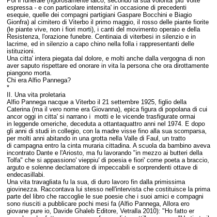
Poi il funerale (rigorosamente laico, secondo la sua volonta' piu' volte
espressa - e con particolare intensita' in occasione di precedenti
esequie, quelle dei compagni partigiani Gaspare Bocchini e Biagio
Gionfra) al cimitero di Viterbo il primo maggio, il rosso delle piante fiorite
(le piante vive, non i fiori morti), i canti del movimento operaio e della
Resistenza, l'orazione funebre. Centinaia di viterbesi in silenzio e in
lacrime, ed in silenzio a capo chino nella folla i rappresentanti delle
istituzioni.
Una citta' intera piegata dal dolore, e molti anche dalla vergogna di non
aver saputo rispettare ed onorare in vita la persona che ora dirottamente
piangono morta.
Chi era Alfio Pannega?
*
II. Una vita proletaria
Alfio Pannega nacque a Viterbo il 21 settembre 1925, figlio della
Caterina (ma il vero nome era Giovanna), epica figura di popolana di cui
ancor oggi in citta' si narrano i motti e le vicende trasfigurate ormai
in leggende omeriche, deceduta a ottantaquattro anni nel 1974. E dopo
gli anni di studi in collegio, con la madre visse fino alla sua scomparsa,
per molti anni abitando in una grotta nella Valle di Faul, un tratto
di campagna entro la cinta muraria cittadina. A scuola da bambino aveva
incontrato Dante e l'Ariosto, ma fu lavorando "in mezzo ai butteri della
Tolfa" che si appassiono' vieppiu' di poesia e fiori' come poeta a braccio,
arguto e solenne declamatore di impeccabili e sorprendenti ottave di
endecasillabi.
Una vita travagliata fu la sua, di duro lavoro fin dalla primissima
giovinezza. Raccontava lui stesso nell'intervista che costituisce la prima
parte del libro che raccoglie le sue poesie che i suoi amici e compagni
sono riusciti a pubblicare pochi mesi fa (Alfio Pannega, Allora ero
giovane pure io, Davide Ghaleb Editore, Vetralla 2010): "Ho fatto er