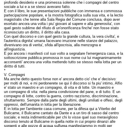
profondo desiderio e una promessa solenne che i compagni del centro
sociale a lui e a se stessi avevano fatto.
E con il libro, le sue presentazioni pubbliche con immensa e commossa
partecipazione popolare, e la mostra fotografica sulla sua vita, e la lectio
magistralis che tenne alla Sala Regia del Comune conclusa, dopo aver
esortato ancora una volta i piu' giovani al sapere e alla generosita', con
quel gesto sublime del rifiuto di un'onorificenza finche' non fosse stato
riconosciuto un diritto, il diritto alla casa.
Con quel discorso e con quel gesto la grande cultura, la vera civilta', e
l'autentica dignita' umana facevano irruzione nelle stanze del palazzo,
divenivano ora di verita', sfida all'ipocrisia, alla menzogna e
all'ingiustizia.
E poi ancora i manifesti col suo volto a segnalare l'emergenza casa, e la
sottoscrizione pubblica promossa in suo nome cui lui magnanimamente
acconsenti' ancora una volta mettendo tutto se stesso nella lotta per un
diritto di tutti.
*
V. Compagni
Ma anche detto questo forse non e' ancora detto cio' che e' decisivo:
per molti di noi, e mi perdonerete se qui il discorso si fa piu' intimo,
Alfio
e' stato un maestro e un compagno, di vita e di lotte. Un maestro e
un compagno
di vita: nella piena condivisione del pane, e di tutto. E un
compagno
di lotte, contro la
guerra, contro
razzismo, discriminazione,
sfruttamento.
Sempre dalla parte degli ultimi, degli umiliati e offesi, degli
oppressi, dell'umanita in lotta per la liberazione.
E in lotta per l'ambiente casa comune, per la difesa qui a Viterbo del
Bulicame, il Bulicame cantato da Dante e a un tiro di sasso dal centro
sociale; e resta indimenticabile per chi lo visse quel suo meraviglioso
discorso tenuto al Bulicame in quella notte in cui proprio dinanzi alle
sorgenti e alle pozze di acqua sulfurea manifestammo in molti per