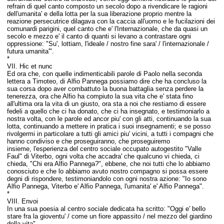
refrain di quel canto composto un secolo dopo a rivendicare le ragioni
dell'umanita' e della lotta per la sua liberazione proprio mentre la
reazione persecutrice dilagava con la caccia all'uomo e le fucilazioni dei
comunardi parigini, quel canto che e' l'Internazionale, che da quasi un
secolo e mezzo e' il canto di quanti si levano a contrastare ogni
oppressione: "Su', lottiam, l'ideale / nostro fine sara' / l'internazionale /
futura umanita'".
*
VII. Hic et nunc
Ed ora che, con quelle indimenticabili parole di Paolo nella seconda
lettera a Timoteo, di Alfio Pannega possiamo dire che ha concluso la
sua corsa dopo aver combattuto la buona battaglia senza perdere la
tenerezza, ora che Alfio ha compiuto la sua vita che e' stata fino
all'ultima ora la vita di un giusto,
ora sta a noi che restiamo di essere
fedeli a quello che ci ha donato, che ci ha insegnato, e testimoniarlo a
nostra volta, con le parole ed ancor piu' con gli atti, continuando la sua
lotta, continuando a mettere in pratica i suoi insegnamenti;
e se posso
rivolgermi in particolare a tutti gli amici piu' vicini, a tutti i compagni che
hanno condiviso e che proseguiranno, che proseguiremo
insieme, l'esperienza del centro sociale occupato autogestito "Valle
Faul" di Viterbo, ogni volta che accadra' che qualcuno vi chieda, ci
chieda, "Chi era Alfio Pannega?", ebbene, che noi tutti che lo abbiamo
conosciuto e che lo abbiamo avuto nostro compagno si possa essere
degni di rispondere, testimoniandolo con ogni nostra azione: "Io sono
Alfio Pannega, Viterbo e' Alfio Pannega, l'umanita' e' Alfio Pannega".
*
VIII. Envoi
In una sua poesia al centro sociale dedicata ha scritto: "Oggi e' bello
stare fra la gioventu' / come un fiore appassito / nel mezzo del giardino
della vita".