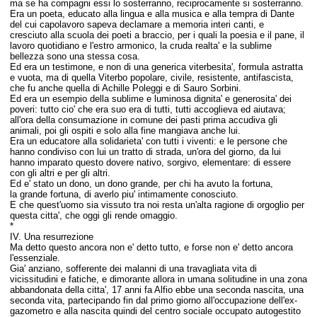
ma se ha compagni essi lo sosterranno, reciprocamente si sosterranno.
Era un poeta, educato alla lingua e alla musica e alla tempra di Dante
del cui capolavoro sapeva declamare a memoria interi canti, e
cresciuto alla scuola dei poeti a braccio, per i quali la poesia e il pane, il
lavoro quotidiano e l'estro armonico, la cruda realta' e la sublime
bellezza sono una stessa cosa.
Ed era un testimone, e non di una generica viterbesita', formula astratta
e vuota, ma di quella Viterbo popolare, civile, resistente, antifascista,
che fu anche quella di Achille Poleggi e di Sauro Sorbini.
Ed era un esempio della sublime e luminosa dignita' e generosita' dei
poveri: tutto cio' che era suo era di tutti, tutti accoglieva ed aiutava;
all'ora della consumazione in comune dei pasti prima accudiva gli
animali, poi gli ospiti e solo alla fine mangiava anche lui.
Era un educatore alla solidarieta' con tutti i viventi: e le persone che
hanno condiviso con lui un tratto di strada, un'ora del giorno, da lui
hanno imparato questo dovere nativo, sorgivo, elementare: di essere
con gli altri e per gli altri.
Ed e' stato un dono, un dono grande, per chi ha avuto la fortuna,
la grande fortuna, di averlo piu' intimamente conosciuto.
E che quest'uomo sia vissuto tra noi resta un'alta ragione di orgoglio per
questa citta', che oggi gli rende omaggio.
*
IV. Una resurrezione
Ma detto questo ancora non e' detto tutto, e forse non e' detto ancora
l'essenziale.
Gia' anziano, sofferente dei malanni di una travagliata vita di
vicissitudini e fatiche, e dimorante allora in umana solitudine in una zona
abbandonata della citta', 17 anni fa Alfio ebbe una seconda nascita, una
seconda vita, partecipando fin dal primo giorno all'occupazione dell'ex-
gazometro e alla nascita quindi del centro sociale occupato autogestito