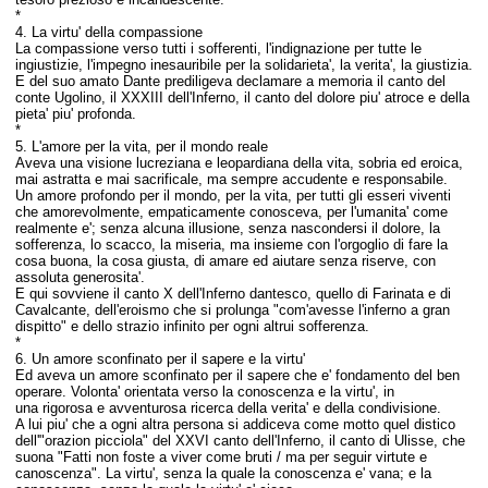
*
4. La virtu' della compassione
La compassione verso tutti i sofferenti, l'indignazione per tutte le
ingiustizie, l'impegno inesauribile per la solidarieta', la verita', la giustizia.
E del suo amato Dante prediligeva declamare a memoria il canto del
conte Ugolino, il XXXIII dell'Inferno, il canto del dolore piu' atroce e della
pieta' piu' profonda.
*
5. L'amore per la vita, per il mondo reale
Aveva una visione lucreziana e leopardiana della vita, sobria ed eroica,
mai astratta e mai sacrificale, ma sempre accudente e responsabile.
Un amore profondo per il mondo, per la vita, per tutti gli esseri viventi
che amorevolmente, empaticamente conosceva, per l'umanita' come
realmente e'; senza alcuna illusione, senza nascondersi il dolore, la
sofferenza, lo scacco, la miseria, ma insieme con l'orgoglio di fare la
cosa buona, la cosa giusta, di amare ed aiutare senza riserve, con
assoluta generosita'.
E qui sovviene il canto X dell'Inferno dantesco, quello di Farinata e di
Cavalcante, dell'eroismo che si prolunga "com'avesse l'inferno a gran
dispitto" e dello strazio infinito per ogni altrui sofferenza.
*
6. Un amore sconfinato per il sapere e la virtu'
Ed aveva un amore sconfinato per il sapere che e' fondamento del ben
operare. Volonta' orientata verso la conoscenza e la virtu', in
una rigorosa e avventurosa ricerca della verita' e della condivisione.
A lui piu' che a ogni altra persona si addiceva come motto quel distico
dell'"orazion picciola" del
XXVI canto dell'Inferno,
il canto di Ulisse, che
suona "Fatti non foste a viver come bruti / ma per seguir virtute e
canoscenza". La virtu', senza la quale la conoscenza e' vana; e la