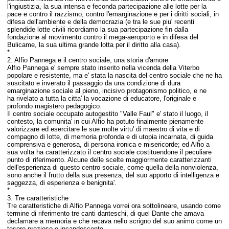
l'ingiustizia, la sua intensa e feconda partecipazione alle lotte per la
pace e contro il razzismo, contro l'emarginazione e per i diritti sociali, in
difesa dell'ambiente e della democrazia (e tra le sue piu' recenti
splendide lotte civili ricordiamo la sua partecipazione fin dalla
fondazione al movimento contro il mega-aeroporto e in difesa del
Bulicame, la sua ultima grande lotta per il diritto alla casa).
*
2. Alfio Pannega e il centro sociale, una storia d'amore
Alfio Pannega e' sempre stato inserito nella vicenda della Viterbo
popolare e resistente, ma e' stata la nascita del centro sociale che ne ha
suscitato e inverato il passaggio da una condizione di dura
emarginazione sociale al pieno, incisivo protagonismo politico, e ne
ha rivelato a tutta la citta' la vocazione di educatore, l'originale e
profondo magistero pedagogico.
Il centro sociale occupato autogestito "Valle Faul" e' stato il luogo, il
contesto, la comunita' in cui Alfio ha potuto finalmente pienamente
valorizzare ed esercitare le sue molte virtu' di maestro di vita e di
compagno di lotte, di memoria profonda e di utopia incarnata, di guida
comprensiva e generosa, di persona ironica e misericorde; ed Alfio a
sua volta ha caratterizzato il centro sociale costituendone il peculiare
punto di riferimento. Alcune delle scelte maggiormente caratterizzanti
dell'esperienza di questo centro sociale, come quella della nonviolenza,
sono anche il frutto della sua presenza, del suo apporto di intelligenza e
saggezza, di esperienza e benignita'.
*
3. Tre caratteristiche
Tre caratteristiche di Alfio Pannega vorrei ora sottolineare, usando come
termine di riferimento tre canti danteschi, di quel Dante che amava
declamare a memoria e che recava nello scrigno del suo animo come un
tesoro prezioso e incandescente.