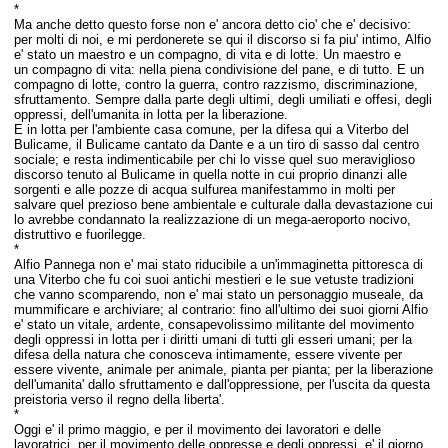
*
Ma anche detto questo forse non e' ancora detto cio' che e' decisivo:
per molti di noi, e mi perdonerete se qui il discorso si fa piu' intimo,
Alfio
e' stato un maestro e un compagno, di vita e di lotte. Un maestro e
un compagno
di vita: nella piena condivisione del pane, e di tutto. E un
compagno
di lotte, contro la
guerra, contro
razzismo, discriminazione,
sfruttamento.
Sempre dalla parte degli ultimi, degli umiliati e offesi, degli
oppressi, dell'umanita in lotta per la liberazione.
E in lotta per l'ambiente casa comune, per la difesa qui a Viterbo del
Bulicame, il Bulicame cantato da Dante e a un tiro di sasso dal centro
sociale; e resta indimenticabile per chi lo visse quel suo meraviglioso
discorso tenuto al Bulicame in quella notte in cui proprio dinanzi alle
sorgenti e alle pozze di acqua sulfurea manifestammo in molti per
salvare quel prezioso bene ambientale e culturale dalla devastazione cui
lo avrebbe condannato la realizzazione di un mega-aeroporto nocivo,
distruttivo e fuorilegge.
*
Alfio Pannega non e' mai stato riducibile a un'immaginetta pittoresca di
una Viterbo che fu coi suoi antichi mestieri e le sue vetuste tradizioni
che vanno scomparendo, non e' mai stato un personaggio museale, da
mummificare e archiviare; al contrario: fino all'ultimo dei suoi giorni Alfio
e' stato un vitale, ardente, consapevolissimo militante del movimento
degli oppressi in lotta per i diritti umani di tutti gli esseri umani; per la
difesa della natura che conosceva intimamente, essere vivente per
essere vivente, animale per animale, pianta per pianta; per la liberazione
dell'umanita' dallo sfruttamento e dall'oppressione, per l'uscita da questa
preistoria verso il regno della liberta'.
*
Oggi e' il primo maggio, e per il movimento dei lavoratori e delle
lavoratrici, per il movimento delle oppresse e degli oppressi, e' il giorno