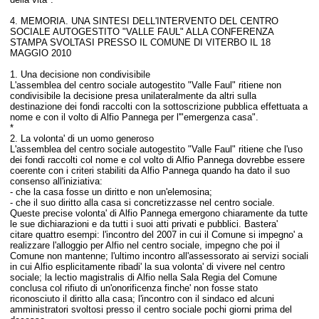
4. MEMORIA. UNA
SINTESI DELL'INTERVENTO DEL CENTRO
SOCIALE AUTOGESTITO "VALLE FAUL" ALLA CONFERENZA
STAMPA SVOLTASI PRESSO IL COMUNE DI VITERBO IL 18
MAGGIO 2010
1. Una decisione non condivisibile
L'assemblea del centro sociale autogestito "Valle Faul" ritiene non
condivisibile la decisione presa unilateralmente da altri sulla
destinazione dei fondi raccolti con la sottoscrizione pubblica effettuata a
nome e con il volto di Alfio Pannega per l'"emergenza casa".
*
2. La volonta' di un uomo generoso
L'assemblea del centro sociale autogestito "Valle Faul" ritiene che l'uso
dei fondi raccolti col nome e col volto di Alfio Pannega dovrebbe essere
coerente con i criteri stabiliti da Alfio Pannega quando ha dato il suo
consenso all'iniziativa:
- che la casa fosse un diritto e non un'elemosina;
- che il suo diritto alla casa si concretizzasse nel centro sociale.
Queste precise volonta' di Alfio Pannega emergono chiaramente da tutte
le sue dichiarazioni e da tutti i suoi atti privati e pubblici. Bastera'
citare quattro esempi: l'incontro del 2007 in cui il Comune si impegno' a
realizzare l'alloggio per Alfio nel centro sociale, impegno che poi il
Comune non mantenne; l'ultimo incontro all'assessorato ai servizi sociali
in cui Alfio esplicitamente ribadi' la sua volonta' di vivere nel centro
sociale; la lectio magistralis di Alfio nella Sala Regia del Comune
conclusa col rifiuto di un'onorificenza finche' non fosse stato
riconosciuto il diritto alla casa; l'incontro con il sindaco ed alcuni
amministratori svoltosi presso il centro sociale pochi giorni prima del