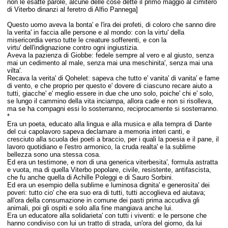
non le esatte parole, alcune delle cose dette il primo maggio al cimitero
di Viterbo dinanzi al feretro di Alfio Pannega]
Questo uomo aveva la bonta' e l'ira dei profeti, di coloro che sanno dire
la verita' in faccia alle persone e al mondo: con
la virtu' della
misericordia verso tutte le creature sofferenti, e con la
virtu' dell'indignazione contro ogni ingiustizia.
Aveva la pazienza di Giobbe: fedele sempre al vero e al giusto, senza
mai un cedimento al male, senza mai una meschinita', senza mai una
vilta'.
Recava la verita' di Qohelet: sapeva che tutto e' vanita' di vanita' e fame
di vento, e che proprio per questo e' dovere di ciascuno recare aiuto a
tutti, giacche' e' meglio essere in due che uno solo, poiche' chi e' solo,
se lungo il cammino della vita inciampa, allora cade e non si risolleva,
ma se ha compagni essi lo sosterranno, reciprocamente si sosterranno.
*
Era un poeta, educato alla lingua e alla musica e alla tempra di Dante
del cui capolavoro sapeva declamare a memoria interi canti, e
cresciuto alla scuola dei poeti a braccio, per i quali la poesia e il pane, il
lavoro quotidiano e l'estro armonico, la cruda realta' e la sublime
bellezza sono una stessa cosa.
Ed era un testimone, e non di una generica viterbesita', formula astratta
e vuota, ma di quella Viterbo popolare, civile, resistente, antifascista,
che fu anche quella di Achille Poleggi e di Sauro Sorbini.
Ed era un esempio della sublime e luminosa dignita' e generosita' dei
poveri: tutto cio' che era suo era di tutti, tutti accoglieva ed aiutava;
all'ora della consumazione in comune dei pasti prima accudiva gli
animali, poi gli ospiti e solo alla fine mangiava anche lui.
Era un educatore alla solidarieta' con tutti i viventi: e le persone che
hanno condiviso con lui un tratto di strada, un'ora del giorno, da lui