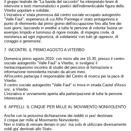
il gruppo teatrale de "La banda del racconto" ha interpretato brani di
interviste e testi memorialistici e poetici dell'indimenticabile figura della
Viterbo popolare e solidale.
L'iniziativa e' stata promossa dal centro sociale occupato autogestito
"Valle Faul", esperienza di cui Alfio Pannega e' stato protagonista e
punto di riferimento dal primo giorno dell'occupazione fino alla fine dei
suoi giorni, lasciando in eredita' a tutte le persone di volonta' buona un
esempio limpido e luminoso di rigore morale, di impegno civile, di
resistenza ad ogni ingiustizia, di solidarieta' con tutti gli oppressi, di
coraggio e generosita'.
7. INCONTRI. IL PRIMO AGOSTO A VITERBO
Domenica primo agosto 2010, con inizio alle ore 15,30, presso il centro
sociale autogestito "Valle Faul" a Viterbo, si svolgera' il
trentacinquesimo incontro di studio del percorso di formazione e
informazione nonviolenta iniziato da alcuni mesi.
All'incontro partecipa il responsabile del Centro di ricerca per la pace di
Viterbo.
Il centro sociale autogestito "Valle Faul" si trova in strada Castel d'Asso
snc, a Viterbo.
L'iniziativa e' ovviamente aperta alla partecipazione di tutte le persone
interessate.
8.
APPELLI. IL CINQUE PER MILLE AL MOVIMENTO NONVIOLENTO
Anche con la prossima dichiarazione dei redditi si puo' destinare
il cinque per mille al Movimento Nonviolento.
Non si tratta di versare denaro in piu', ma solo di utilizzare diversamente
soldi gia' destinati allo Stato.