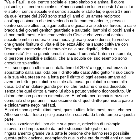
"Valle Faul", e del centro sociale e' stato simbolo e anima, il cuore
pulsante, e il centro sociale si e' riconosciuto in lui: in questi 17 anni lui
e' stato il centro sociale e il centro sociale e' stato lui; e questi 17 anni
da quell'estate del 1993 sono stati gli anni di un amore reciproco
cosi' appassionato che ieri vedendo nella camera ardente, presso il
centro sociale allestita, sgambettare e giocare ai piedi del feretro, o dalle
braccia dei giovani genitori guardarlo e salutarlo, bambini di pochi anni e
di non molti mesi, e insieme vedendo Giselle che venne al centro
sociale bambina ed ora e' una meravigliosa giovane donna, tu vedevi
che grande fioritura di vita e di bellezza Alfio ha saputo coltivare con
l'esempio amorevole ed autorevole della sua dignita', della sua
generosita'. E che grande eredita' lascia di umanita' fraterna e sororale,
di persone sensibili e solidali, che alla scuola del suo esempio sono
cresciute splendide.
E ci sono questi ultimi anni, dalla fine del 2007 a oggi, caratterizzati
soprattutto dalla sua lotta per il diritto alla casa: Alfio getto ' il suo cuore
e la sua vita stessa nella lotta per il diritto di ogni essere umano ad
avere un tetto, per il diritto sociale alla casa, per il diritto umano alla
casa. Ed e' un dolore grande per noi che restiamo che sia deceduto
senza che quel diritto almeno lui abbia potuto vederlo riconosciuto. Un
dolore che non potremo dimenticare. E un'onta per l'amministrazione
comunale che per anni il riconoscimento di quel diritto promise a parole
e cinicamente nego' nei fatti.
E poi ci sono questi ultimi mesi, questi ultimi felici mesi, mesi che per
Alfio sono stati forse i piu' gioiosi della sua vita da tanto tempo a questa
parte.
La realizzazione del libro delle sue poesie, arricchito di un'ampia
intervista ed impreziosito da tante stupende fotografie; u
n
ringraziamento grande va a tutte le persone che hanno reso possibile
questa pubblicazione, adempiendo quello che era da molti anni un suo