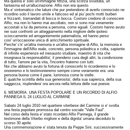
Ma questa e' solo un
'immagine fittizia, una scorza svuotata, un
fantasma ed un'allucinazione. Alfio non era questo.
Ma
e' sintomatico che taluni che pur pretendono di averlo conosciuto ne
ricordino solo il lavoro umile e faticoso ed al piu' pochi motti burberi
e frizzanti, tramandati di bocca in bocca.
Costoro credono di conoscere
Alfio, ma non lo hanno mai ascoltato, non si sono mai veramente
accostati a lui da persona a persona, come eguali. Costoro hanno avuto
nei suoi confronti un atteggiamento nella migliore delle ipotesi
scioccamente ed arrogantemente paternalista, ed hanno perso
cosi' un'occasione unica di arricchimento spirituale.
Perche' c'e' un'altra memoria e un'altra immagine di Alfio, la memoria e
l'immagine dell'Alfio reale, concreto, persona poliedrica e colta, sapiente
di infinite esperienze ed inesausto studiare, maestro di vita che
insegnava la responsabilita', il prendersi cura degli altri, la condivisione
di tutto, l'amore per la vita, l'incontro fraterno con tutti.
Noi che abbiamo avuto la fortuna di conoscerlo lo ricorderemo e lo
onoreremo e lo testimonieremo sempre come veramente era: una
persona buona come il pane, luminosa come le stelle.
E qualche scintilla della sua generosita', della sua sapienza, della sua
saggezza, risplendera' ora ancora nella lettura delle sue poesie.
6. MEMORIA.
UNA FESTA POPOLARE E UN RICORDO DI ALFIO
PANNEGA IL 24 LUGLIO AL CARMINE
Sabato 24 luglio 2010 nel quartiere viterbese del Carmine si e' svolta
una festa popolare promossa dal centro sociale "Valle Faul".
Nel corso della festa e' stato
ricordato Alfio Pannega, il grande
testimone della Viterbo migliore e della dignita' umana deceduto lo
scorso 30 aprile.
Una commemorazione e' stata tenuta da Peppe Sini; successivamente