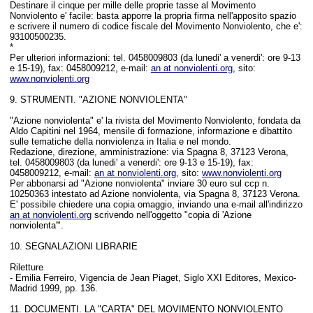
Destinare il cinque per mille delle proprie tasse al Movimento
Nonviolento e' facile: basta
apporre
la propria firma
nell'apposito spazio
e
scrivere
il numero di codice fiscale
del Movimento Nonviolento, che e'
:
93100500235.
*
Per ulteriori informazioni: tel. 0458009803 (da lunedi' a venerdi': ore 9-13
e 15-19), fax: 0458009212, e-mail:
an at nonviolenti.org
, sito:
www.nonviolenti.org
9. STRUMENTI. "AZIONE NONVIOLENTA"
"Azione nonviolenta" e' la rivista del Movimento Nonviolento, fondata da
Aldo Capitini nel 1964, mensile di formazione, informazione e dibattito
sulle tematiche della nonviolenza in Italia e nel mondo.
Redazione, direzione, amministrazione: via Spagna 8, 37123 Verona,
tel. 0458009803 (da lunedi' a venerdi': ore 9-13 e 15-19), fax:
0458009212, e-mail:
an at nonviolenti.org
, sito:
www.nonviolenti.org
Per abbonarsi ad "Azione nonviolenta" inviare 30 euro sul ccp n.
10250363 intestato ad Azione nonviolenta, via Spagna 8, 37123 Verona.
E' possibile chiedere una copia omaggio, inviando una e-mail all'indirizzo
an at nonviolenti.org
scrivendo nell'oggetto "copia di 'Azione
nonviolenta'".
10. SEGNALAZIONI LIBRARIE
Riletture
- Emilia Ferreiro, Vigencia de Jean Piaget, Siglo XXI Editores, Mexico-
Madrid 1999, pp. 136.
11. DOCUMENTI. LA "CARTA" DEL MOVIMENTO NONVIOLENTO