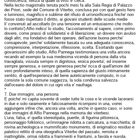
conoscenza, senza la quale la virtu' e' cieca.
Nella lectio magistralis tenuta pochi mesi fa alla Sala Regia di Palazzo
dei Priori, sede del Comune di Viterbo, conclusa poi con quel gesto fiero
e luminoso, magnifico e sublime del rifiuto di un'onorificenza finche' non
fosse stato rispettato il diritto, ai giovani studenti delle scuole medie
li' convenuti ad ascoltarlo (in una tensione ed un entusiasmo che molto
lo conforto') Alfio indico' lo studio, l'accostamento al sapere, come primo
dovere, come prassi di solidarieta' e di liberazione; un dovere non avulso
dagli altri, ma fondativo del ben operare, dell'azione buona perche'
consapevole, perche' solidamente basata su una adeguata conoscenza,
comprensione, interpretazione, riflessione, scelta. Esortando quei
giovanissimi allo studio, Alfio Pannega testimoniava una volta ancora:
recando ad esempio la sua medesima vicenda di persona dalla vita
travagliata, vissuta sempre in dignitosa, eroica poverta', ed insieme
sempre generosa, e sempre generosa perche' ricca di quell'amore del
vero profondamente inteso, di quella sapienza del giusto intimamente
sentito, di quell'esperienza del bene auteticamente compiuto, in cui
consiste la sola comune saggezza, la sola condivisa salvezza
dall'oceano del dolore in cui ogni vita e' naufraga.
*
7. Due immagini, una persona
E poiche' mi capita sovente di veder tutte le cose e le vicende lacerarsi
in due e solo raramente e faticosamente ricomporsi in una, vorrei
aggiungere infine che, ancora una volta, anche in questo caso, v
i sono
due immagini di Alfio Pannega nella memoria dei viterbesi.
L'una, falsa, e' quella stereotipata, puerile, di figurina pittoresca,
personaggio folklorico, un'immagine ridotta a caricatura, a macchietta; di
rovina archeologica e mummificato monumento, di enigmatico residuo e
patetico relitto di una oleografica Viterbo del passato, remota e
inattingibile, ormai ridotta a frammenti e frantumi, a favola e nuvola.