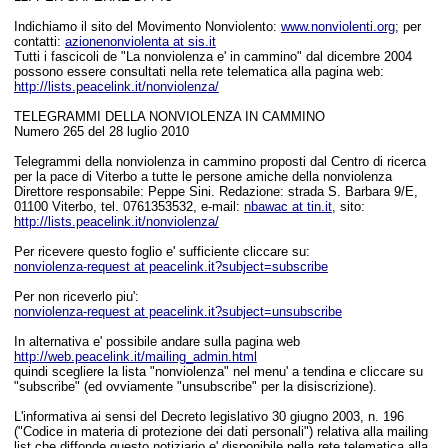
Indichiamo il sito del Movimento Nonviolento:
www.nonviolenti.org
; per
contatti:
azionenonviolenta at sis.it
Tutti i fascicoli de "La nonviolenza e' in cammino" dal dicembre 2004
possono essere consultati nella rete telematica alla pagina web:
http://lists.peacelink.it/nonviolenza/
TELEGRAMMI DELLA NONVIOLENZA IN CAMMINO
Numero 265 del 28 luglio 2010
Telegrammi della nonviolenza in cammino proposti dal Centro di ricerca
per la pace di Viterbo a tutte le persone amiche della nonviolenza
Direttore responsabile: Peppe Sini. Redazione: strada S. Barbara 9/E,
01100 Viterbo, tel. 0761353532, e-mail:
nbawac at tin.it
, sito:
http://lists.peacelink.it/nonviolenza/
Per ricevere questo foglio e' sufficiente cliccare su:
nonviolenza-request at peacelink.it?subject=subscribe
Per non riceverlo piu':
nonviolenza-request at peacelink.it?subject=unsubscribe
In alternativa e' possibile andare sulla pagina web
http://web.peacelink.it/mailing_admin.html
quindi scegliere la lista "nonviolenza" nel menu' a tendina e cliccare su
"subscribe" (ed ovviamente "unsubscribe" per la disiscrizione).
L'informativa ai sensi del Decreto legislativo 30 giugno 2003, n. 196
("Codice in materia di protezione dei dati personali") relativa alla mailing
list che diffonde questo notiziario e' disponibile nella rete telematica alla