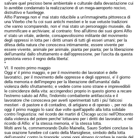
salvare quel prezioso bene ambientale e culturale dalla devastazione cui
lo avrebbe condannato la realizzazione di un mega-aeroporto nocivo,
distruttivo e fuorilegge.
Alfio Pannega non e' mai stato riducibile a un'immaginetta pittoresca di
una Viterbo che fu coi suoi antichi mestieri e le sue vetuste tradizioni
che vanno scomparendo, non e' mai stato un personaggio museale, da
mummificare e archiviare; al contrario: fino all'ultimo dei suoi giorni Alfio
e' stato un vitale, ardente, consapevolissimo militante del movimento
degli oppressi in lotta per i diritti umani di tutti gli esseri umani; per la
difesa della natura che conosceva intimamente, essere vivente per
essere vivente, animale per animale, pianta per pianta; per la liberazione
dell'umanita' dallo sfruttamento e dall'oppressione, per l'uscita da questa
preistoria verso il regno della liberta'.
*
VI. Il nostro primo maggio
Oggi e' il primo maggio, e per il movimento dei lavoratori e delle
lavoratrici, per il movimento delle oppresse e degli oppressi, e' il giorno
della memoria e dell'impegno per la liberazione dell'umanita' dalla
violenza dello sfruttamento; e vedete come sono strane e imprevedibili
le coincidenze della vita: accingendoci proprio in questo giorno a recare
l'estremo saluto ad Alfio, l'indomito combattente antifascista e il
lavoratore che conosceva per averli sperimentati tutti i piu' faticosi
mestieri - di pastore e di contadino, di artigiano e di operaio -,
per noi da
oggi il primo maggio lo sara' due volte quell'appello alla lotta solidale
contro l'ingiustizia: nel ricordo dei martiri di Chicago uccisi nell'Ottocento
dalla violenza del potere perche' lottavano per i diritti dei lavoratori, e nel
ricordo di Alfio: e' la stessa memoria, e' la stessa lotta.
Molti anni fa, commemorando Duilio Mainella, Sauro Sorbini concluse la
sua orazione funebre col canto della Marsigliese, simbolo della lotta
dell'umanita' contro la tirannide; v
orrei oggi almeno ricordare le parole del