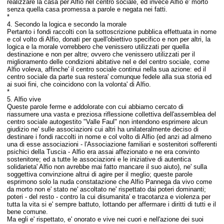
realizzare la casa per Alfio nel centro sociale, ed invece Alfio e' morto
senza quella casa promessa a parole e negata nei fatti.
*
4. Secondo la logica e secondo la morale
Pertanto i fondi raccolti con la sottoscrizione pubblica effettuata in nome
e col volto di Alfio, donati per quell'obiettivo specifico e non per altri, la
logica e la morale vorrebbero che venissero utilizzati per quella
destinazione e non per altre; ovvero che venissero utilizzati per il
miglioramento delle condizioni abitative nel e del centro sociale, come
Alfio voleva, affinche' il centro sociale continui nella sua azione: ed il
centro sociale da parte sua restera' comunque fedele alla sua storia ed
ai suoi fini, che coincidono con la volonta' di Alfio.
*
5. Alfio vive
Queste parole ferme e addolorate con cui abbiamo cercato di
riassumere una vasta e preziosa riflessione collettiva dell'assemblea del
centro sociale autogestito "Valle Faul" non intendono esprimere alcun
giudizio ne' sulle associazioni cui altri ha unilateralmente deciso di
destinare i fondi raccolti in nome e col volto di Alfio (ed anzi ad almeno
una di esse associazioni - l'Associazione familiari e sostenitori sofferenti
psichici della Tuscia - Alfio era assai affezionato e ne era convinto
sostenitore; ed a tutte le associazioni e le iniziative di autentica
solidarieta' Alfio non avrebbe mai fatto mancare il suo aiuto), ne' sulla
soggettiva convinzione altrui di agire per il meglio; queste parole
esprimono solo la nuda constatazione che Alfio Pannega da vivo come
da morto non e' stato ne' ascoltato ne' rispettato dai poteri dominanti;
poteri - del resto - contro la cui disumanita' e tracotanza e violenza per
tutta la vita si e' sempre battuto, lottando per affermare i diritti di tutti e il
bene comune.
Ma egli e' rispettato, e' onorato e vive nei cuori e nell'azione dei suoi