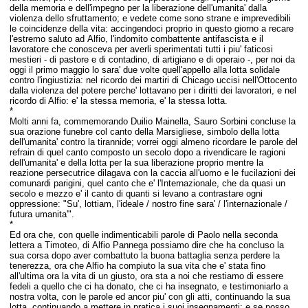
della memoria e dell'impegno per la liberazione dell'umanita' dalla
violenza dello sfruttamento; e vedete come sono strane e imprevedibili
le coincidenze della vita: accingendoci proprio in questo giorno a recare
l'estremo saluto ad Alfio, l'indomito combattente antifascista e il
lavoratore che conosceva per averli sperimentati tutti i piu' faticosi
mestieri - di pastore e di contadino, di artigiano e di operaio -,
per noi da
oggi il primo maggio lo sara' due volte quell'appello alla lotta solidale
contro l'ingiustizia: nel ricordo dei martiri di Chicago uccisi nell'Ottocento
dalla violenza del potere perche' lottavano per i diritti dei lavoratori, e nel
ricordo di Alfio: e' la stessa memoria, e' la stessa lotta.
*
Molti anni fa, commemorando Duilio Mainella, Sauro Sorbini concluse la
sua orazione funebre col canto della Marsigliese, simbolo della lotta
dell'umanita' contro la tirannide; v
orrei oggi almeno ricordare le parole del
refrain di quel canto composto un secolo dopo a rivendicare le ragioni
dell'umanita' e della lotta per la sua liberazione proprio mentre la
reazione persecutrice dilagava con la caccia all'uomo e le fucilazioni dei
comunardi parigini, quel canto che e' l'Internazionale, che da quasi un
secolo e mezzo e' il canto di quanti si levano a contrastare ogni
oppressione: "Su', lottiam, l'ideale / nostro fine sara' / l'internazionale /
futura umanita'".
*
Ed ora che, con quelle indimenticabili parole di Paolo nella seconda
lettera a Timoteo, di Alfio Pannega possiamo dire che ha concluso la
sua corsa dopo aver combattuto la buona battaglia senza perdere la
tenerezza, ora che Alfio ha compiuto la sua vita che e' stata fino
all'ultima ora la vita di un giusto,
ora sta a noi che restiamo di essere
fedeli a quello che ci ha donato, che ci ha insegnato, e testimoniarlo a
nostra volta, con le parole ed ancor piu' con gli atti, continuando la sua
lotta, continuando a mettere in pratica i suoi insegnamenti;
e se posso