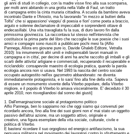
gli anni di studi in collegio, con la madre visse fino alla sua scomparsa,
per molti anni abitando in una grotta nella Valle di Faul, un tratto
di campagna entro la cinta muraria cittadina. A scuola da bambino aveva
incontrato Dante e l'Ariosto, ma fu lavorando "in mezzo ai butteri della
Tolfa" che si appassiono' vieppiu' di poesia e fiori' come poeta a braccio,
arguto e solenne declamatore di impeccabili e sorprendenti ottave di
endecasillabi.
Una vita travagliata fu la sua, di duro lavoro fin dalla
primissima giovinezza. La raccontava lui stesso nell'intervista che
costituisce la prima parte del libro che raccoglie le sue poesie che i suoi
amici e compagni sono riusciti a pubblicare pochi mesi fa (Alfio
Pannega, Allora ero giovane pure io, Davide Ghaleb Editore, Vetralla
2010): tra innumerevoli altri umili e indispensabili lavori manuali in
campagna e in citta', per decine di anni ha anche raccolto gli imballi e gli
scarti delle attivita' artigiane e commerciali, recuperando il recuperabile e
riciclandolo: consapevole maestro di ecologia pratica, quando la parola
ecologia ancora non si usava. N
el 1993 la nascita del centro sociale
occupato autogestito nell'ex gazometro abbandonato: ne diventa
immediatamente protagonista, e lo sara' fino alla fine della vita.
Sapeva
di essere un monumento vivente della Viterbo popolare, della Viterbo
migliore, e il popolo di Viterbo lo amava visceralmente. E' deceduto il 30
aprile 2010, non risvegliandosi dal sonno dei giusti
]
1. Dall'emarginazione sociale al protagonismo politico
Alfio Pannega, ben lo sappiamo noi che oggi siamo qui convenuti per
ricordarlo ancora, fino alla fine dei suoi giorni non e' mai stato un oggetto
passivo dell'altrui azione, ma un soggetto attivo, originale e
creativo, una figura esemplare della vita sociale, culturale, civile e
politica di Viterbo.
E bastera' ricordare il suo orgoglioso ed energico antifascismo, la sua
persuasa militanza nel movimento dei lavoratori contro lo sfruttamento e