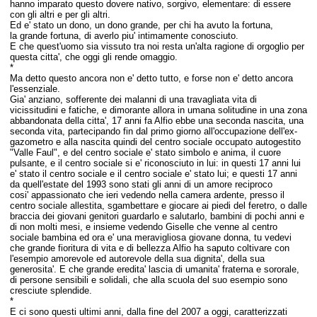
hanno imparato questo dovere nativo, sorgivo, elementare: di essere
con gli altri e per gli altri.
Ed e' stato un dono, un dono grande, per chi ha avuto la fortuna,
la grande fortuna, di averlo piu' intimamente conosciuto.
E che quest'uomo sia vissuto tra noi resta un'alta ragione di orgoglio per
questa citta', che oggi gli rende omaggio.
*
Ma detto questo ancora non e' detto tutto, e forse non e' detto ancora
l'essenziale.
Gia' anziano, sofferente dei malanni di una travagliata vita di
vicissitudini e fatiche, e dimorante allora in umana solitudine in una zona
abbandonata della citta', 17 anni fa Alfio ebbe una seconda nascita, una
seconda vita, partecipando fin dal primo giorno all'occupazione dell'ex-
gazometro e alla nascita quindi del centro sociale occupato autogestito
"Valle Faul", e del centro sociale e' stato simbolo e anima, il cuore
pulsante, e il centro sociale si e' riconosciuto in lui: in questi 17 anni lui
e' stato il centro sociale e il centro sociale e' stato lui; e questi 17 anni
da quell'estate del 1993 sono stati gli anni di un amore reciproco
cosi' appassionato che ieri vedendo nella camera ardente, presso il
centro sociale allestita, sgambettare e giocare ai piedi del feretro, o dalle
braccia dei giovani genitori guardarlo e salutarlo, bambini di pochi anni e
di non molti mesi, e insieme vedendo Giselle che venne al centro
sociale bambina ed ora e' una meravigliosa giovane donna, tu vedevi
che grande fioritura di vita e di bellezza Alfio ha saputo coltivare con
l'esempio amorevole ed autorevole della sua dignita', della sua
generosita'. E che grande eredita' lascia di umanita' fraterna e sororale,
di persone sensibili e solidali, che alla scuola del suo esempio sono
cresciute splendide.
*
E ci sono questi ultimi anni, dalla fine del 2007 a oggi, caratterizzati