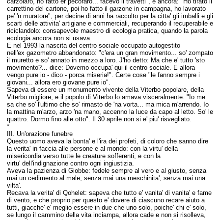
carzolaro, ho fatto er pecoraro... facevo li travetti", e ancora: "Ho tirato il
carrettino del cartone, poi ho fatto il garzone in campagna, ho lavorato
pe' 'n muratore"; per decine di anni ha raccolto per la citta' gli imballi e gli
scarti delle attivita' artigiane e commerciali, recuperando il recuperabile e
riciclandolo: consapevole maestro di ecologia pratica, quando la parola
ecologia ancora non si usava.
E nel 1993 la nascita del centro sociale occupato autogestito
nell'ex gazometro abbandonato: "c'era un gran movimento... so' zompato
il muretto e so' annato in mezzo a loro. J'ho detto: Ma che e' tutto 'sto
movimento?... dice: Dovemo occupa' qui il centro sociale. E allora
vengo pure io - dico - porca miseria!". Certe cose "le fanno sempre i
giovani... allora ero giovane pure io".
Sapeva di essere un monumento vivente della Viterbo popolare, della
Viterbo migliore, e il popolo di Viterbo lo amava visceralmente: "Io me
sa che so' l'ultimo che so' rimasto de 'na vorta... ma mica m'arrendo. Io
la mattina m'arzo, arzo 'na mano, accenno la luce da capo al letto. So' le
quattro. Dormo fino alle otto". Il 30 aprile non si e' piu' risvegliato.
*
III. Un'orazione funebre
Questo uomo aveva la bonta' e l'ira dei profeti, di coloro che sanno dire
la verita' in faccia alle persone e al mondo: con
la virtu' della
misericordia verso tutte le creature sofferenti, e con la
virtu' dell'indignazione contro ogni ingiustizia.
Aveva la pazienza di Giobbe: fedele sempre al vero e al giusto, senza
mai un cedimento al male, senza mai una meschinita', senza mai una
vilta'.
Recava la verita' di Qohelet: sapeva che tutto e' vanita' di vanita' e fame
di vento, e che proprio per questo e' dovere di ciascuno recare aiuto a
tutti, giacche' e' meglio essere in due che uno solo, poiche' chi e' solo,
se lungo il cammino della vita inciampa, allora cade e non si risolleva,