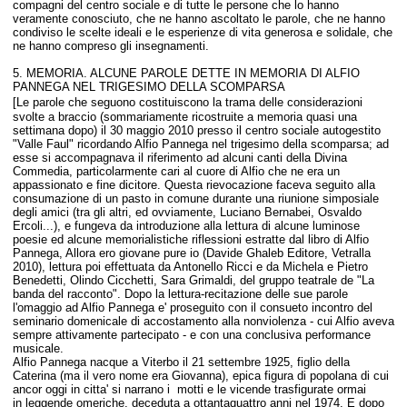
compagni del centro sociale e di tutte le persone che lo hanno
veramente conosciuto, che ne hanno ascoltato le parole, che ne hanno
condiviso le scelte ideali e le esperienze di vita generosa e solidale, che
ne hanno compreso gli insegnamenti.
5. MEMORIA.
ALCUNE PAROLE DETTE IN MEMORIA DI ALFIO
PANNEGA NEL TRIGESIMO DELLA SCOMPARSA
[
Le parole che seguono costituiscono la trama delle considerazioni
svolte a braccio (sommariamente ricostruite a memoria quasi una
settimana dopo) il 30 maggio 2010 presso il centro sociale autogestito
"Valle Faul" ricordando Alfio Pannega nel trigesimo della scomparsa; ad
esse si accompagnava il riferimento ad alcuni canti della Divina
Commedia, particolarmente cari al cuore di Alfio che ne era un
appassionato e fine dicitore. Questa rievocazione faceva seguito alla
consumazione di un pasto in comune durante una riunione simposiale
degli amici (tra gli altri, ed ovviamente, Luciano Bernabei, Osvaldo
Ercoli...), e fungeva da introduzione alla lettura di alcune luminose
poesie ed alcune memorialistiche riflessioni estratte dal libro di Alfio
Pannega, Allora ero giovane pure io (Davide Ghaleb Editore, Vetralla
2010), lettura poi effettuata da Antonello Ricci e da Michela e Pietro
Benedetti, Olindo Cicchetti, Sara Grimaldi, del gruppo teatrale de "La
banda del racconto". Dopo la lettura-recitazione delle sue parole
l'omaggio ad Alfio Pannega e' proseguito con il consueto incontro del
seminario domenicale di accostamento alla nonviolenza - cui Alfio aveva
sempre attivamente partecipato - e con una conclusiva performance
musicale.
Alfio Pannega nacque a Viterbo il 21 settembre 1925, figlio della
Caterina (ma il vero nome era Giovanna), epica figura di popolana di cui
ancor oggi in citta' si narrano i motti e le vicende trasfigurate ormai
in leggende omeriche, deceduta a ottantaquattro anni nel 1974. E dopo