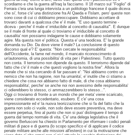
scordiamo e che la guerra all'Iraq la facciamo. Il 18 marzo sul "Foglio" di
Ferrara c'era una lunga intervista a un politologo francese il quale diceva
che si', forse c'e' una distinzione fra Al Qaeda e l'Islam, pero' queste non
sono cose di cui ci dobbiamo preoccupare. Dobbiamo accettare di
trovarci davanti a qualcosa che e' il male. "E uso questo termine -
diceva - perche' il male e' irriducibile al concetto di causalita'". E dunque
se il male di fronte al quale ci troviamo e' irriducibile al concetto di
causalita' non possiamo indagarne le cause e dobbiamo solamente
agire. Ma questa non e' politica. Questa e' una teodicea. E' la grande
domanda su Dio. Da dove viene il male? La conclusione di questo
discorso qual e'? E' questa: "Non cercate le responsabilita'
dell'Occidente, la fame nel mondo, il mancato riconoscimento di
un'autonomia, di una possibilita' di vita per i Palestinesi. Tutto questo
non conta. Il terrorismo non dipende da questo. Il terrorismo dipende dal
fatto che c'e' il male e che questi vogliono la nostra fine". Allora la
morale che si sta cercando di far passare e': "Noi abbiamo contro un
nemico che non ha ragione, non ha umanita', e' inutile che ci stiamo a
chiedere che cosa noi abbiamo fatto di male, di che cosa abbiamo
responsabilita', perche' se anche noi non avessimo delle responsabilita'
ci odierebbero lo stesso, ci ammazzerebbero lo stesso...".
Oggi ci troviamo di fronte a un mondo che per meta' viene scaricato,
viene considerato eccedentario, esubero. E c'e' una cosa
impressionante ed e' la nuova teorizzazione che si fa del fatto che la
guerra non solo ci vuole, non solo deve essere preventiva, ma deve
essere perpetua, fino al punto che non si puo' distinguere il tempo di
guerra dal tempo normale di vita. C'e' una delega legislativa che il
governo Berlusconi ha chiesto in Parlamento per riformare i codici penali
militari di pace e di guerra (lo scopo specifico e' di applicare il codice
penale militare anche alle missioni all'estero) in cui la motivazione che