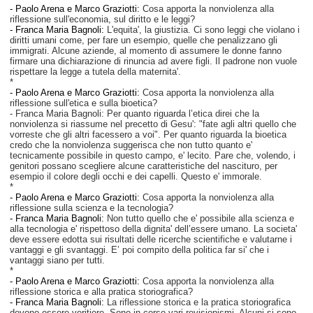
-
Paolo Arena e Marco Graziotti:
Cosa apporta la nonviolenza alla
riflessione sull'economia, sul diritto e le leggi?
- Franca Maria Bagnoli:
L'equita', la giustizia. Ci sono leggi che violano i
diritti umani come, per fare un esempio, quelle che penalizzano gli
immigrati. Alcune aziende, al momento di assumere le donne fanno
firmare una dichiarazione di rinuncia ad avere figli. Il padrone non vuole
rispettare la legge a tutela della maternita'.
*
-
Paolo Arena e Marco Graziotti:
Cosa apporta la nonviolenza alla
riflessione sull'etica e sulla bioetica?
- Franca Maria Bagnoli: Per quanto riguarda l’etica direi che la
nonviolenza si riassume nel precetto di Gesu': "fate agli altri quello che
vorreste che gli altri facessero a voi". Per quanto riguarda la bioetica
credo che la nonviolenza suggerisca che non tutto quanto e'
tecnicamente possibile in questo campo, e' lecito. Pare che, volendo, i
genitori possano scegliere alcune caratteristiche del nascituro, per
esempio il colore degli occhi e dei capelli. Questo e' immorale.
*
-
Paolo Arena e Marco Graziotti:
Cosa apporta la nonviolenza alla
riflessione sulla scienza e la tecnologia?
- Franca Maria Bagnoli:
Non tutto quello che e' possibile alla scienza e
alla tecnologia e' rispettoso della dignita' dell’essere umano. La societa'
deve essere edotta sui risultati delle ricerche scientifiche e valutarne i
vantaggi e gli svantaggi. E’ poi compito della politica far si' che i
vantaggi siano per tutti.
*
-
Paolo Arena e Marco Graziotti:
Cosa apporta la nonviolenza alla
riflessione storica e alla pratica storiografica?
- Franca Maria Bagnoli:
La riflessione storica e la pratica storiografica
devono essere veritiere. Sono in corso vari revisionismi. Alcuni si sono