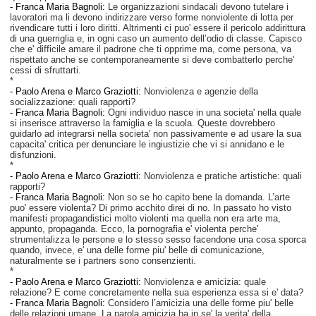
- Franca Maria Bagnoli:
Le organizzazioni sindacali devono tutelare i
lavoratori ma li devono indirizzare verso forme nonviolente di lotta per
rivendicare tutti i loro diritti. Altrimenti ci puo' essere il pericolo addirittura
di una guerriglia e, in ogni caso un aumento dell’odio di classe. Capisco
che e' difficile amare il padrone che ti opprime ma, come persona, va
rispettato anche se contemporaneamente si deve combatterlo perche'
cessi di sfruttarti.
*
-
Paolo Arena e Marco Graziotti:
Nonviolenza e agenzie della
socializzazione: quali rapporti?
- Franca Maria Bagnoli:
Ogni individuo nasce in una societa' nella quale
si inserisce attraverso la famiglia e la scuola. Queste dovrebbero
guidarlo ad integrarsi nella societa' non passivamente e ad usare la sua
capacita' critica per denunciare le ingiustizie che vi si annidano e le
disfunzioni.
*
-
Paolo Arena e Marco Graziotti:
Nonviolenza e pratiche artistiche: quali
rapporti?
- Franca Maria Bagnoli:
Non so se ho capito bene la domanda. L’arte
puo' essere violenta? Di primo acchito direi di no. In passato ho visto
manifesti propagandistici molto violenti ma quella non era arte ma,
appunto, propaganda. Ecco, la pornografia e' violenta perche'
strumentalizza le persone e lo stesso sesso facendone una cosa sporca
quando, invece, e' una delle forme piu' belle di comunicazione,
naturalmente se i partners sono consenzienti.
*
-
Paolo Arena e Marco Graziotti:
Nonviolenza e amicizia: quale
relazione? E come concretamente nella sua esperienza essa si e' data?
- Franca Maria Bagnoli:
Considero l’amicizia una delle forme piu' belle
delle relazioni umane. La parola amicizia ha in se' la verita' della