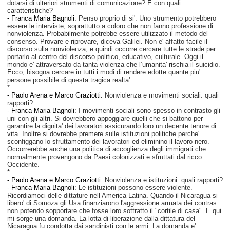
dotarsi di ulteriori strumenti di comunicazione? E con quali
caratteristiche?
- Franca Maria Bagnoli:
Penso proprio di si'. Uno strumento potrebbero
essere le interviste, soprattutto a coloro che non fanno professione di
nonviolenza. Probabilmente potrebbe essere utilizzato il metodo del
consenso. Provare e riprovare, diceva Galilei. Non e' affatto facile il
discorso sulla nonviolenza, e quindi occorre cercare tutte le strade per
portarlo al centro del discorso politico, educativo, culturale. Oggi il
mondo e' attraversato da tanta violenza che l’umanita' rischia il suicidio.
Ecco, bisogna cercare in tutti i modi di rendere edotte quante piu'
persone possibile di questa tragica realta'.
*
-
Paolo Arena e Marco Graziotti:
Nonviolenza e movimenti sociali: quali
rapporti?
- Franca Maria Bagnoli:
I movimenti sociali sono spesso in contrasto gli
uni con gli altri. Si dovrebbero appoggiare quelli che si battono per
garantire la dignita' dei lavoratori assicurando loro un decente tenore di
vita. Inoltre si dovrebbe premere sulle istituzioni politiche perche'
sconfiggano lo sfruttamento dei lavoratori ed eliminino il lavoro nero.
Occorrerebbe anche una politica di accoglienza degli immigrati che
normalmente provengono da Paesi colonizzati e sfruttati dal ricco
Occidente.
*
-
Paolo Arena e Marco Graziotti:
Nonviolenza e istituzioni: quali rapporti?
- Franca Maria Bagnoli:
Le istituzioni possono essere violente.
Ricordiamoci delle dittature nell’America Latina. Quando il Nicaragua si
libero' di Somoza gli Usa finanziarono l'aggressione armata dei contras
non potendo sopportare che fosse loro sottratto il "cortile di casa". E qui
mi sorge una domanda. La lotta di liberazione dalla dittatura del
Nicaragua fu condotta dai sandinisti con le armi. La domanda e'