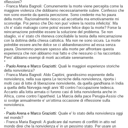
riflessioni?
- Franca Maria Bagnoli: Comunemente la morte viene percepita come la
maggiore violenza che dobbiamo necessariamente subire. Confesso che
non sono esente da questa percezione. Sono credente ma ho paura
della morte. Razionalmente riesco ad accettarla ma emotivamente mi
sconvolge. Poi penso che Dio non puo' volere la nostra infelicita'. Ma
chi e' stato malvagio come potra' essere felice dopo la morte? Forse la
reincarnazione potrebbe essere la soluzione del problema. Se non
sbaglio, vi e' stato chi riteneva conciliabile la teoria della reincarnazione
con la dottrina della chiesa cattolica. Ma non ne sono sicura. La morte
potrebbe essere anche dolce se ci abbandonassimo ad essa senza
paura. Dovremmo pensare spesso alla morte per affrontare questa
esperienza che non abbiamo mai fatto e che nessuno ci ha raccontato.
Pero' abbiamo esempi di morti accettate serenamente.
*
-
Paolo Arena e Marco Graziotti:
Quali le maggiori esperienze storiche
della nonviolenza?
- Franca Maria Bagnoli: Aldo Capitini, grandissimo esponente della
nonviolenza, nella sua opera Le tecniche della nonviolenza, riporta i
molti casi di lotte di liberazione nonviolente, da quella gandhiana in India
a quella della Norvegia negli anni '40 contro l’occupazione tedesca.
Accanto alla lotta armata ci furono casi di lotta nonviolenta anche in
Africa, come contro l’apartheid. La Marcia della pace Perugia-Assisi che
si svolge annualmente e' un’ottima occasione di riflessione sulla
nonviolenza.
*
-
Paolo Arena e Marco Graziotti:
Quale e' lo stato della nonviolenza oggi
nel mondo?
- Franca Maria Bagnoli: A giudicare dal numero di conflitti in atto nel
mondo direi che la nonviolenza e' in un pessimo stato. Per usare un