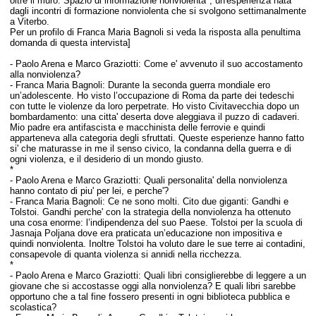
oltre il muro. Spazio di informazione nonviolenta", un'esperienza nata
dagli incontri di formazione nonviolenta che si svolgono settimanalmente
a Viterbo.
Per un profilo di Franca Maria Bagnoli si veda la risposta alla penultima
domanda di questa intervista]
-
Paolo Arena e Marco Graziotti:
Come e' avvenuto il suo accostamento
alla nonviolenza?
- Franca Maria Bagnoli: Durante la seconda guerra mondiale ero
un’adolescente. Ho visto l’occupazione di Roma da parte dei tedeschi
con tutte le violenze da loro perpetrate. Ho visto Civitavecchia dopo un
bombardamento: una citta'
deserta dove aleggiava il puzzo di cadaveri.
Mio padre era antifascista e macchinista delle ferrovie e quindi
apparteneva alla categoria degli sfruttati. Queste esperienze hanno fatto
si' che maturasse in me il senso
civico, la condanna della guerra e di
ogni violenza, e il desiderio di un mondo giusto.
*
-
Paolo Arena e Marco Graziotti:
Quali personalita' della nonviolenza
hanno contato di piu' per lei, e perche'?
- Franca Maria Bagnoli: Ce ne sono molti. Cito due giganti: Gandhi e
Tolstoi. Gandhi perche' con la strategia della nonviolenza
ha ottenuto
una cosa enorme: l’indipendenza del suo Paese. Tolstoi per la scuola di
Jasnaja Poljana
dove era praticata un’educazione non impositiva e
quindi nonviolenta. Inoltre Tolstoi ha voluto dare
le sue terre ai contadini,
consapevole di quanta violenza si annidi nella ricchezza.
*
-
Paolo Arena e Marco Graziotti:
Quali libri consiglierebbe di leggere a un
giovane che si accostasse oggi alla nonviolenza? E quali libri sarebbe
opportuno che a tal fine fossero presenti in ogni biblioteca pubblica e
scolastica?