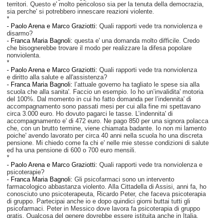
territori. Questo e' molto pericoloso sia per la tenuta della democrazia,
sia perche' si potrebbero innescare reazioni violente.
*
-
Paolo Arena e Marco Graziotti:
Quali rapporti vede tra nonviolenza e
disarmo?
- Franca Maria Bagnoli:
questa e' una domanda molto difficile. Credo
che bisognerebbe trovare il modo per realizzare la difesa popolare
nonviolenta.
*
-
Paolo Arena e Marco Graziotti:
Quali rapporti vede tra nonviolenza
e diritto alla salute e all'assistenza?
- Franca Maria Bagnoli:
l’attuale governo ha tagliato le spese sia alla
scuola che alla sanita'. Faccio un esempio. Io ho un’invalidita' motoria
del 100%. Dal momento in cui ho fatto domanda per l’indennita' di
accompagnamento sono passati mesi per cui alla fine mi spettavano
circa 3.000 euro. Ho dovuto pagarci le tasse. L’indennita' di
accompagnamento e' di 472 euro. Ne pago 850 per una signora polacca
che, con un brutto termine, viene chiamata badante. Io non mi lamento
poiche' avendo lavorato per circa 40 anni nella scuola ho una discreta
pensione. Mi chiedo come fa chi e' nelle mie stesse condizioni di salute
ed ha una pensione di 600 o 700 euro mensili.
*
-
Paolo Arena e Marco Graziotti:
Quali rapporti vede tra nonviolenza e
psicoterapie?
- Franca Maria Bagnoli:
Gli psicofarmaci sono un intervento
farmacologico abbastanza violento. Alla Cittadella di Assisi, anni fa, ho
conosciuto uno psicoterapeuta, Ricardo Peter, che faceva psicoterapia
di gruppo. Partecipai anche io e dopo quindici giorni buttai tutti gli
psicofarmaci. Peter in Messico dove lavora fa psicoterapia di gruppo
gratis. Qualcosa del genere dovrebbe essere istituita anche in Italia.