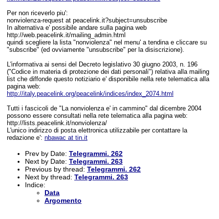
Per non riceverlo piu':
nonviolenza-request at peacelink.it?subject=unsubscribe
In alternativa e' possibile andare sulla pagina web
http://web.peacelink.it/mailing_admin.html
quindi scegliere la lista "nonviolenza" nel menu' a tendina e cliccare su
"subscribe" (ed ovviamente "unsubscribe" per la disiscrizione).
L'informativa ai sensi del Decreto legislativo 30 giugno 2003, n. 196
("Codice in materia di protezione dei dati personali") relativa alla mailing
list che diffonde questo notiziario e' disponibile nella rete telematica alla
pagina web:
http://italy.peacelink.org/peacelink/indices/index_2074.html
Tutti i fascicoli de "La nonviolenza e' in cammino" dal dicembre 2004
possono essere consultati nella rete telematica alla pagina web:
http://lists.peacelink.it/nonviolenza/
L'unico indirizzo di posta elettronica utilizzabile per contattare la
redazione e':
nbawac at tin.it
Prev by Date:
Telegrammi. 262
Next by Date:
Telegrammi. 263
Previous by thread:
Telegrammi. 262
Next by thread:
Telegrammi. 263
Indice:
Data
Argomento