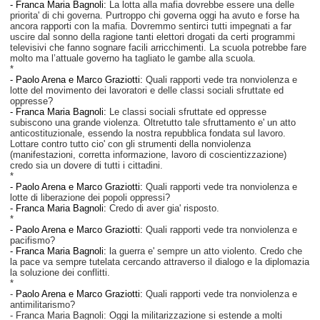
- Franca Maria Bagnoli:
La lotta alla mafia dovrebbe essere una delle
priorita' di chi governa. Purtroppo chi governa oggi ha avuto e forse ha
ancora rapporti con la mafia. Dovremmo sentirci tutti impegnati a far
uscire dal sonno della ragione tanti elettori drogati da certi programmi
televisivi che fanno sognare facili arricchimenti. La scuola potrebbe fare
molto ma l’attuale governo ha tagliato le gambe alla scuola.
*
-
Paolo Arena e Marco Graziotti:
Quali rapporti vede tra nonviolenza e
lotte del movimento dei lavoratori e delle classi sociali sfruttate ed
oppresse?
- Franca Maria Bagnoli:
Le classi sociali sfruttate ed oppresse
subiscono una grande violenza. Oltretutto tale sfruttamento e' un atto
anticostituzionale, essendo la nostra repubblica fondata sul lavoro.
Lottare contro tutto cio' con gli strumenti della nonviolenza
(manifestazioni, corretta informazione, lavoro di coscientizzazione)
credo sia un dovere di tutti i cittadini.
*
-
Paolo Arena e Marco Graziotti:
Quali rapporti vede tra nonviolenza e
lotte di liberazione dei popoli oppressi?
- Franca Maria Bagnoli:
Credo di aver gia' risposto.
*
-
Paolo Arena e Marco Graziotti:
Quali rapporti vede tra nonviolenza e
pacifismo?
- Franca Maria Bagnoli:
la guerra e' sempre un atto violento. Credo che
la pace va sempre tutelata cercando attraverso il
dialogo e la diplomazia
la soluzione dei conflitti.
*
-
Paolo Arena e Marco Graziotti:
Quali rapporti vede tra nonviolenza e
antimilitarismo?
- Franca Maria Bagnoli: Oggi la militarizzazione si estende a molti