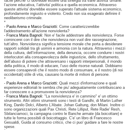
facile perche' ci dovrebbe essere una sinergia tra varie attivita' umane:
l’azione educativa, l’attivita' politica e quella economica. Attraverso
queste attivita' dovrebbe essere superato l'attuale sistema economico,
profondamente ingiusto e violento. Credo non sia esagerato definire il
neoliberismo criminale.
*
-
Paolo Arena e Marco Graziotti:
Come caratterizzerebbe
l'addestramento all'azione nonviolenta?
- Franca Maria Bagnoli:
Non e' facile addestrare alla nonviolenza. Forse
comincerei con il dire che nonviolenza non vuol dire rassegnazione,
tutt’altro. Nonviolenza significa tensione morale che porta a desiderare
rapporti solidali tra gli uomini e armonia con la natura. Attraverso i mezzi
della cultura, dell’informazione, della denuncia, occorre condurre i nostri
interlocutori alla consapevolezza delle ingiustizie, dello sfruttamento,
dell’abuso di potere che attraversano i rapporti interpersonali, il mondo
della politica, il modo di educare, l’uso delle risorse naturali. Dobbiamo
essere consapevoli che il nostro modo di consumare, e il nostro (di noi
occidentali) stile di vita, causano la morte di milioni di persone.
*
-
Paolo Arena e Marco Graziotti:
Quali mezzi d'informazione e quali
esperienze editoriali le sembra che piu' adeguatamente contribuiscano a
far conoscere o a promuovere la nonviolenza?
- Franca Maria Bagnoli:
"La nonviolenza e' in cammino" e' un ottimo
strumento. Altri ottimi strumenti sono i testi di Gandhi, di Martin Luther
King, Danilo Dolci, Alberto L’Abate. Johan Galtung, don Milani. Inoltre ci
sono organizzazioni quali Pax Christi, Rete Lilliput, Rete Radie' Resh,
Sbilanciamoci, la campagna contro le Banche armate (da boicottare) e
tutte le forma possibili di boicottaggio. C’e' un libro di Francesco
Gesualdi, Guida al consumo critico, che ci puo' guidare a fare le nostre
spese.