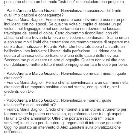
pensiamo che sia un bel modo "estetico" di concludere una preghiera.
*
-
Paolo Arena e Marco Graziotti:
Nonviolenza e coscienza del limite:
quali implicazioni e conseguenze?
- Franca Maria Bagnoli: Forse in questo caso dovremmo essere un po’
indulgenti con noi stessi. Se qualche volta ci capita di essere un po’
violenti nel linguaggio o nel comportamento non dovremmo lasciarsi
travolgere dai sensi di colpa. Certo dovremmo riconciliarci con chi
abbiamo offeso trovando la forza di chiedere di perdonarci. Siamo umani
e abbiamo molti limiti che certamente dovremmo cercare di superare ma
senza drammatizzare. Ricardo Peter che ho citato sopra ha scritto un
bellissimo libro intitolato: Liberaci dalla perfezione. Lui ritiene che la
ricerca affannosa della perfezione e' una delle cause delle nevrosi.
Secondo me puo' essere un atto di orgoglio. Questo non vuol dire che
non dobbiamo mettere tutto il nostro impegno per fare le cose per bene.
*
-
Paolo Arena e Marco Graziotti:
Nonviolenza come cammino: in quale
direzione?
- Franca Maria Bagnoli: Penso che la nonviolenza sia un cammino nella
direzione di un rapporto positivo con noi stessi, con gli altri e, per i
credenti, con Dio.
*
-
Paolo Arena e Marco Graziotti:
Nonviolenza e internet: quale
relazione? e
quali possibilita'?
- Franca Maria Bagnoli: Credo che internet sia un ottimo strumento per
far conoscere la pratica nonviolenta, approfondendone tutti gli aspetti.
Ho un sito che amministro. Oltre che postare racconti (mi piace
scrivere) lo utilizzo per discutere gli argomenti di interesse generale.
Oggi ho postato un intervento di Alex Zanotelli sulla privatizzazione
dell’acqua.