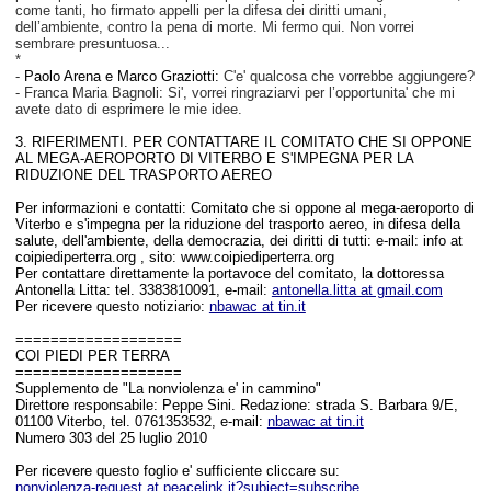
come tanti, ho firmato appelli per la difesa dei diritti umani,
dell’ambiente, contro la pena di morte. Mi fermo qui. Non vorrei
sembrare presuntuosa...
*
-
Paolo Arena e Marco Graziotti:
C'e' qualcosa che vorrebbe aggiungere?
- Franca Maria Bagnoli: Si', vorrei ringraziarvi per l’opportunita' che mi
avete dato di esprimere le mie idee.
3. RIFERIMENTI. PER CONTATTARE IL COMITATO CHE SI OPPONE
AL MEGA-AEROPORTO DI VITERBO E S'IMPEGNA PER LA
RIDUZIONE DEL TRASPORTO AEREO
Per informazioni e contatti: Comitato che si oppone al mega-aeroporto di
Viterbo e s'impegna per la riduzione del trasporto aereo, in difesa della
salute, dell'ambiente, della democrazia, dei diritti di tutti: e-mail: info at
coipiediperterra.org , sito: www.coipiediperterra.org
Per contattare direttamente la portavoce del comitato, la dottoressa
Antonella Litta: tel. 3383810091, e-mail:
antonella.litta at gmail.com
Per ricevere questo notiziario:
nbawac at tin.it
===================
COI PIEDI PER TERRA
===================
Supplemento de "La nonviolenza e' in cammino"
Direttore responsabile: Peppe Sini. Redazione: strada S. Barbara 9/E,
01100 Viterbo, tel. 0761353532, e-mail:
nbawac at tin.it
Numero 303 del 25 luglio 2010
Per ricevere questo foglio e' sufficiente cliccare su:
nonviolenza-request at peacelink.it?subject=subscribe