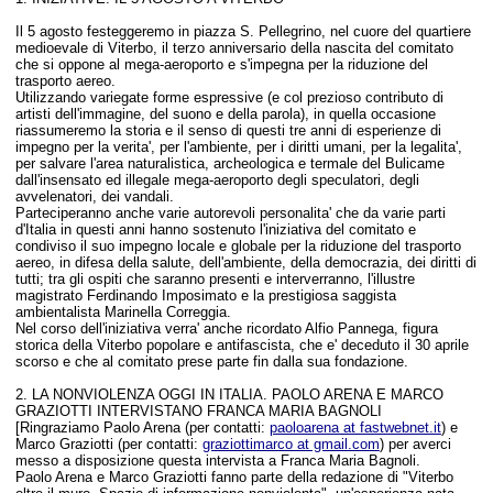
Il 5 agosto festeggeremo in piazza S. Pellegrino, nel cuore del quartiere
medioevale di Viterbo, il
terzo anniversario della nascita del comitato
che si oppone al mega-aeroporto e s'impegna per la riduzione del
trasporto aereo.
U
tilizzando variegate forme espressive (e col prezioso contributo di
artisti dell'immagine, del suono e della parola), in quella occasione
riassumeremo la storia e il senso di questi tre anni di esperienze di
impegno per la verita', per l'ambiente, per i diritti umani, per la legalita',
per salvare l'area naturalistica, archeologica e termale del Bulicame
dall'insensato ed illegale mega-aeroporto degli speculatori, degli
avvelenatori, dei vandali.
Parteciperanno anche varie autorevoli personalita' che da varie parti
d'Italia in questi anni hanno sostenuto l'iniziativa del comitato e
condiviso il suo impegno locale e globale per la riduzione del trasporto
aereo, in difesa della salute, dell'ambiente, della democrazia, dei diritti di
tutti; t
ra gli ospiti che saranno presenti e interverranno, l'illustre
magistrato Ferdinando Imposimato e la prestigiosa saggista
ambientalista Marinella Correggia.
Nel corso dell'iniziativa verra' anche ricordato
Alfio Pannega, figura
storica della Viterbo popolare e antifascista, che e' deceduto il 30 aprile
scorso e che al comitato prese parte fin dalla sua fondazione.
2. LA NONVIOLENZA OGGI IN ITALIA. PAOLO ARENA E MARCO
GRAZIOTTI INTERVISTANO
FRANCA MARIA BAGNOLI
[Ringraziamo Paolo Arena (per contatti:
paoloarena at fastwebnet.it
) e
Marco Graziotti (per contatti:
graziottimarco at gmail.com
) per averci
messo a disposizione questa intervista a Franca Maria Bagnoli.
Paolo Arena e Marco Graziotti fanno parte della redazione di "Viterbo