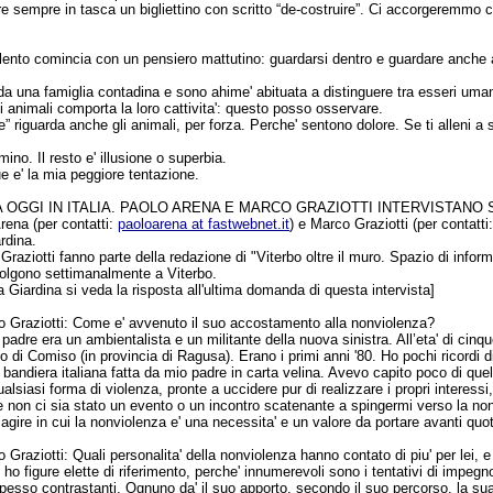
 sempre in tasca un bigliettino con scritto “de-costruire”. Ci accorgeremmo che
iolento comincia con un pensiero mattutino: guardarsi dentro e guardare anche al
a una famiglia contadina e sono ahime' abituata a distinguere tra esseri umani 
 animali comporta la loro cattivita': questo posso osservare.
” riguarda anche gli animali, per forza. Perche' sentono dolore. Se ti alleni a se
mino. Il resto e' illusione o superbia.
e e' la mia peggiore tentazione.
A OGGI IN ITALIA. PAOLO ARENA E MARCO GRAZIOTTI INTERVISTANO
rena (per contatti:
paoloarena at fastwebnet.it
) e Marco Graziotti (per contatti
rdina.
raziotti fanno parte della redazione di "Viterbo oltre il muro. Spazio di infor
volgono settimanalmente a Viterbo.
a Giardina si veda la risposta all'ultima domanda di questa intervista]
 Graziotti:
Come e' avvenuto il suo accostamento alla nonviolenza?
padre era un ambientalista e un militante della nuova sinistra. All’eta' di cinqu
o di Comiso (in provincia di Ragusa). Erano i primi anni '80. Ho pochi ricordi 
 bandiera italiana fatta da mio padre in carta velina. Avevo capito poco di q
alsiasi forma di violenza, pronte a uccidere pur di realizzare i propri intere
e non ci sia stato un evento o un incontro scatenante a spingermi verso la nonv
agire in cui la nonviolenza e' una necessita' e un valore da portare avanti qu
 Graziotti:
Quali personalita' della nonviolenza hanno contato di piu' per lei, e
ho figure elette di riferimento, perche' innumerevoli sono i tentativi di impeg
esso contrastanti. Ognuno da' il suo apporto, secondo il suo percorso, la su