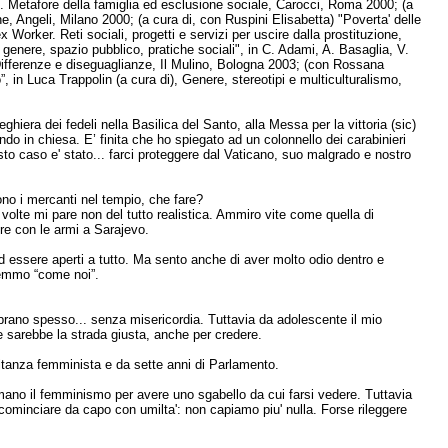
. Metafore della famiglia ed esclusione sociale, Carocci, Roma 2000; (a
ne, Angeli, Milano 2000; (a cura di, con Ruspini Elisabetta) "Poverta' delle
 Worker. Reti sociali, progetti e servizi per uscire dalla prostituzione,
 genere, spazio pubblico, pratiche sociali", in C. Adami, A. Basaglia, V.
), Differenze e diseguaglianze, Il Mulino, Bologna 2003; (con Rossana
o”, in Luca Trappolin (a cura di), Genere, stereotipi e multiculturalismo,
iera dei fedeli nella Basilica del Santo, alla Messa per la vittoria (sic)
ndo in chiesa. E’ finita che ho spiegato ad un colonnello dei carabinieri
esto caso e' stato... farci proteggere dal Vaticano, suo malgrado e nostro
no i mercanti nel tempio, che fare?
volte mi pare non del tutto realistica. Ammiro vite come quella di
ire con le armi a Sarajevo.
ed essere aperti a tutto. Ma sento anche di aver molto odio dentro e
remmo “come noi”.
brano spesso... senza misericordia. Tuttavia da adolescente il mio
 sarebbe la strada giusta, anche per credere.
litanza femminista e da sette anni di Parlamento.
mano il femminismo per avere uno sgabello da cui farsi vedere. Tuttavia
ricominciare da capo con umilta': non capiamo piu' nulla. Forse rileggere