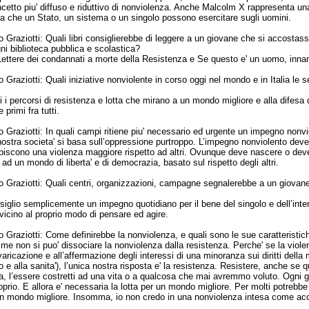
cetto piu' diffuso e riduttivo di nonviolenza. Anche Malcolm X rappresenta un
nza che un Stato, un sistema o un singolo possono esercitare sugli uomini.
 Graziotti:
Quali libri consiglierebbe di leggere a un giovane che si accostass
gni biblioteca pubblica e scolastica?
Lettere dei condannati a morte della Resistenza e Se questo e' un uomo, innan
 Graziotti:
Quali iniziative nonviolente in corso oggi nel mondo e in Italia le
i i percorsi di resistenza e lotta che mirano a un mondo migliore e alla difesa dei
 primi fra tutti.
 Graziotti:
In quali campi ritiene piu' necessario ed urgente un impegno nonv
nostra societa' si basa sull’oppressione purtroppo. L’impegno nonviolento deve a
ubiscono una violenza maggiore rispetto ad altri. Ovunque deve nascere o dev
 ad un mondo di liberta' e di democrazia, basato sul rispetto degli altri.
 Graziotti:
Quali centri, organizzazioni, campagne segnalerebbe a un giovane 
siglio semplicemente un impegno quotidiano per il bene del singolo e dell’intera
' vicino al proprio modo di pensare ed agire.
 Graziotti:
Come definirebbe la nonviolenza, e quali sono le sue caratteristi
 me non si puo' dissociare la nonviolenza dalla resistenza. Perche' se la vio
varicazione e all’affermazione degli interessi di una minoranza sui diritti della 
oro e alla sanita'), l’unica nostra risposta e' la resistenza. Resistere, anche s
a, l’essere costretti ad una vita o a qualcosa che mai avremmo voluto. Ogni gio
prio. E allora e' necessaria la lotta per un mondo migliore. Per molti potrebb
un mondo migliore. Insomma, io non credo in una nonviolenza intesa come accett