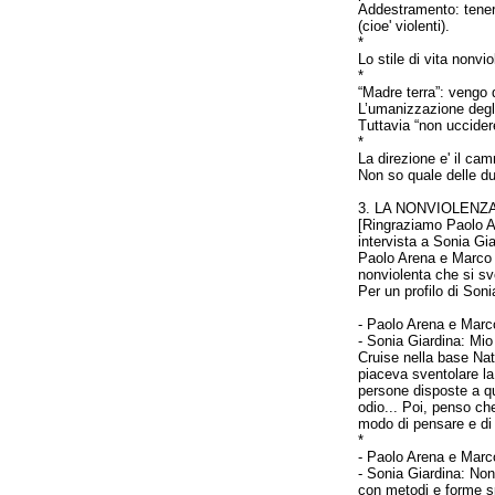
Addestramento: tenere
(cioe' violenti).
*
Lo stile di vita nonv
*
“Madre terra”: vengo d
L’umanizzazione degli
Tuttavia “non uccidere
*
La direzione e' il cam
Non so quale delle du
3. LA NONVIOLENZ
[Ringraziamo Paolo A
intervista a Sonia Gia
Paolo Arena e Marco G
nonviolenta che si s
Per un profilo di Soni
-
Paolo Arena e Marco
- Sonia Giardina: Mio 
Cruise nella base Nat
piaceva sventolare la
persone disposte a qu
odio... Poi, penso ch
modo di pensare e di 
*
-
Paolo Arena e Marco
- Sonia Giardina: Non 
con metodi e forme sp