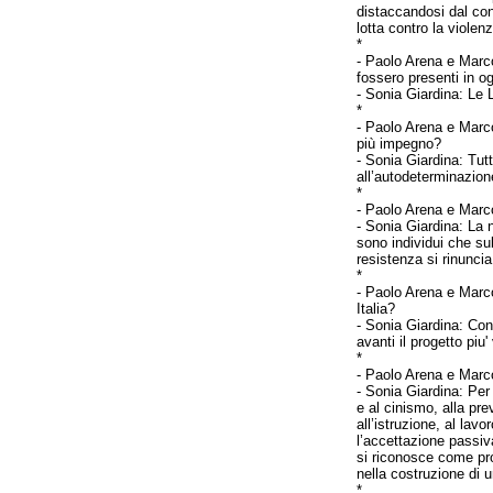
distaccandosi dal con
lotta contro la viole
*
-
Paolo Arena e Marco
fossero presenti in o
- Sonia Giardina: Le 
*
-
Paolo Arena e Marco
più impegno?
- Sonia Giardina: Tutt
all’autodeterminazione
*
-
Paolo Arena e Marco
- Sonia Giardina: La 
sono individui che s
resistenza si rinuncia
*
-
Paolo Arena e Marco
Italia?
- Sonia Giardina: Con
avanti il progetto piu
*
-
Paolo Arena e Marco
- Sonia Giardina: Per
e al cinismo, alla pre
all’istruzione, al lav
l’accettazione passiv
si riconosce come pro
nella costruzione di 
*