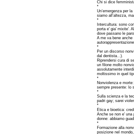
Chi si dice femminist
*
Un’emergenza per la no
siamo all’altezza, ma
*
Intercultura: sono co
porta e' gia' mixite'.
dove passano le parol
A me va bene anche mu
autorappresentazione (
*
Per un discorso nonvi
dal dentista...).
Riprendersi cura di se
un filone molto nonv
assolutamente interd
moltissimo in quel ti
*
Nonviolenza e morte: 
sempre presente: lo s
*
Sulla scienza e la tec
padri gay; sarei viole
*
Etica e bioetica: cred
Anche se non e' una 
donne: abbiamo guada
*
Formazione alla nonvi
posizione nel mondo, 