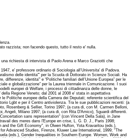
lenza.
to razzista; non facendo questo, tutto il resto e' nulla.
 una richiesta di intervista di Paolo Arena e Marco Graziotti che
1947, e' professore ordinario di Sociologia all’Universita' di Padova.
ralismo delle identita'" per la Scuola di Dottorato in Scienze Sociali. Ha
, differenze, identita'” e “Politiche familiari dell’Unione Europea” per le
ale e globalizzazione” per la Laurea triennale in Comunicazione. I suoi
 modelli europei di Welfare, i processi di cittadinanza delle donne, le
 della Regione Veneto; dal 2001 al 2008 e' stata in aspettativa
le Politiche europee della Camera dei Deputati; referente scientifica del
orio Lgbt e per il Centro antiviolenza. Tra le sue pubblicazioni recenti: (a
oto, Rosenberg & Sellier, Torino 1997; (a cura di, con M. Carmen Belloni,
i, Angeli, Milano 1997; (a cura di, con Rita D'Amico), Sguardi differenti.
. Concertation sans representation" (con Vincent Della Sala), in Jane
travail des meres dans l'Europe en crise, L. G. D. J., Paris 1998;
and the Gift Economy", in Olwen Hufton, Yota Kravaritou (eds.),
for Advanced Studies, Firenze, Kluwer Law International, 1999; "The
anuela (eds.), Gender Inequalities in Southern Europe. Women, Work and