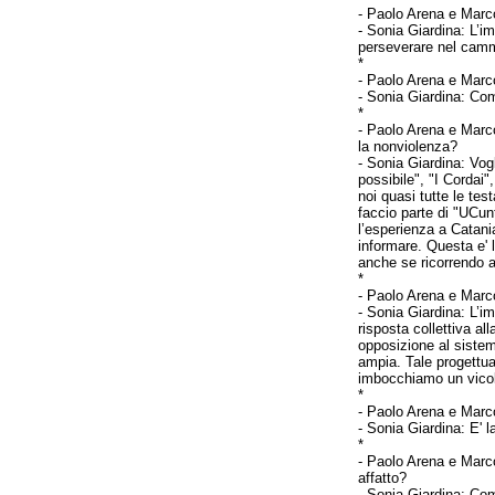
-
Paolo Arena e Marco
- Sonia Giardina: L’im
perseverare nel cammin
*
-
Paolo Arena e Marco
- Sonia Giardina: Co
*
-
Paolo Arena e Marco
la nonviolenza?
- Sonia Giardina: Vogl
possibile", "I Cordai"
noi quasi tutte le tes
faccio parte di "UCun
l’esperienza a Catania
informare. Questa e' 
anche se ricorrendo a 
*
-
Paolo Arena e Marco
- Sonia Giardina: L’i
risposta collettiva a
opposizione al sistem
ampia. Tale progettu
imbocchiamo un vicol
*
-
Paolo Arena e Marco
- Sonia Giardina: E' 
*
-
Paolo Arena e Marco
affatto?
- Sonia Giardina: Com