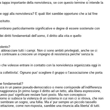
a tappa importante della nonviolenza, se con questo termine si intende la
e oggi alla nonviolenza? E quali libri sarebbe opportuno che a tal fine
zitutto.
 sembrano particolarmente significative e degne di essere sostenute con
 diritti fondamentali dell’uomo, il diritto alla vita e quello
iolento?
bbracciare tutti i campi. Non ci sono ambiti privilegiati, anche se ci
e continuare a crescere un impegno di resistenza perche' senza la
che volesse entrare in contatto con la nonviolenza organizzata oggi in
 collettivita'. Ognuno puo' scegliere il gruppo o l’associazione che porta
che fondamentali?
lenza in un paese pseudo-democratico o meno corrisponde all’indifferenza
maggioranza (in primo luogo il diritto ad un tetto, alla libera espressione,
e questo puo' significare restare fuori posto. Ma non concepisco
rno si subisce la violenza di un sistema in cui non ci si ritrova, che non
e sembrare un sogno, una follia. Ma e' pur sempre un piccolo tassello
azione, come non-risposta, sarebbe una rinuncia alla liberta' di tutti.