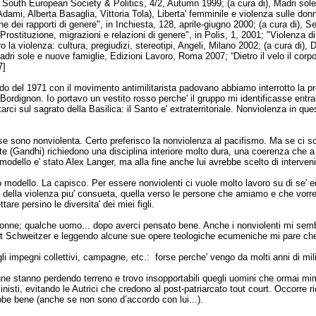
 South European Society & Politics, 4/2, Autumn 1999; (a cura di), Madri sole
Adami, Alberta Basaglia, Vittoria Tola), Liberta' femminile e violenza sulle don
 dei rapporti di genere", in Inchiesta, 128, aprile-giugno 2000; (a cura di), Sex
ostituzione, migrazioni e relazioni di genere", in Polis, 1, 2001; "Violenza di
ro la violenza: cultura, pregiudizi, stereotipi, Angeli, Milano 2002; (a cura di
, Madri sole e nuove famiglie, Edizioni Lavoro, Roma 2007; “Dietro il velo il corp
7]
o del 1971 con il movimento antimilitarista padovano abbiamo interrotto la pregh
Bordignon. Io portavo un vestito rosso perche' il gruppo mi identificasse entra
rci sul sagrato della Basilica: il Santo e' extraterritoriale. Nonviolenza in qu
e sono nonviolenta. Certo preferisco la nonviolenza al pacifismo. Ma se ci so
te (Gandhi) richiedono una disciplina interiore molto dura, una coerenza che a 
 modello e' stato Alex Langer, ma alla fine anche lui avrebbe scelto di interven
io modello. La capisco. Per essere nonviolenti ci vuole molto lavoro su di se' 
i della violenza piu' consueta, quella verso le persone che amiamo e che vor
are persino le diversita' dei miei figli.
 donne; qualche uomo... dopo averci pensato bene. Anche i nonviolenti mi sem
ert Schweitzer e leggendo alcune sue opere teologiche ecumeniche mi pare che
i impegni collettivi, campagne, etc.: forse perche' vengo da molti anni di mi
ne stanno perdendo terreno e trovo insopportabili quegli uomini che ormai mi
nisti, evitando le Autrici che credono al post-patriarcato tout court. Occorre 
rebbe bene (anche se non sono d’accordo con lui...).