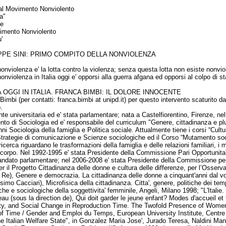
e al Movimento Nonviolento
a"
ie
vimento Nonviolento
'
EPPE SINI: PRIMO COMPITO DELLA NONVIOLENZA
onviolenza e' la lotta contro la violenza; senza questa lotta non esiste nonvio
nviolenza in Italia oggi e' opporsi alla guerra afgana ed opporsi al colpo di sta
A
OGGI IN ITALIA. FRANCA BIMBI: IL DOLORE INNOCENTE
mbi (per contatti: franca.bimbi at unipd.it) per questo intervento scaturito da
.
e universitaria ed e' stata parlamentare; nata a Castelfiorentino, Firenze, nel 
nto di Sociologia ed e' responsabile del curriculum "Genere, cittadinanza e plu
ni Sociologia della famiglia e Politica sociale. Attualmente tiene i corsi “Culture
Strategie di comunicazione e Scienze sociologiche ed il Corso “Mutamento soci
 ricerca riguardano le trasformazioni della famiglia e delle relazioni familiari, i
el corpo. Nel 1992-1995 e' stata Presidente della Commissione Pari Opportunita'
mandato parlamentare; nel 2006-2008 e' stata Presidente della Commissione per 
 il Progetto Cittadinanza delle donne e cultura delle differenze, per l’Osservat
l Re), Genere e democrazia. La cittadinanza delle donne a cinquant'anni dal v
mo Cacciari), Microfisica della cittadinanza. Citta', genere, politiche dei temp
che e sociologiche della soggettivita' femminile, Angeli, Milano 1998; "L'Italie
au (sous la direction de), Qui doit garder le jeune enfant? Modes d'accueil et 
y, and Social Change in Reproduction Time. The Twofold Presence of Women 
f Time / Gender and Emploi du Temps, European University Institute, Centre 
he Italian Welfare State", in Gonzalez Maria Jose', Jurado Teresa, Naldini M