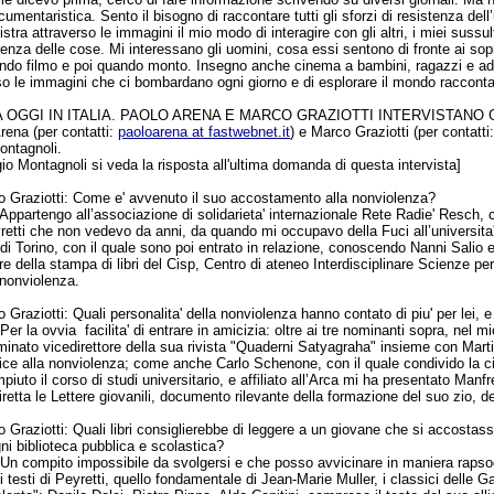
ocumentaristica. Sento il bisogno di raccontare tutti gli sforzi di resistenza d
stra attraverso le immagini il mio modo di interagire con gli altri, i miei sussu
renza delle cose. Mi interessano gli uomini, cosa essi sentono di fronte ai sop
ndo filmo e poi quando monto. Insegno anche cinema a bambini, ragazzi e adult
rso le immagini che ci bombardano ogni giorno e di esplorare il mondo raccont
A OGGI IN ITALIA. PAOLO ARENA E MARCO GRAZIOTTI INTERVISTANO
rena (per contatti:
paoloarena at fastwebnet.it
) e Marco Graziotti (per contatti
ontagnoli.
gio Montagnoli si veda la risposta all'ultima domanda di questa intervista]
 Graziotti:
Come e' avvenuto il suo accostamento alla nonviolenza?
 Appartengo all’associazione di solidarieta' internazionale Rete Radie' Resch, c
retti che non vedevo da anni, da quando mi occupavo della Fuci all’universita' 
di Torino, con il quale sono poi entrato in relazione, conoscendo Nanni Salio e
ore della stampa di libri del Cisp, Centro di ateneo Interdisciplinare Scienze p
o nonviolenza.
 Graziotti:
Quali personalita' della nonviolenza hanno contato di piu' per lei, e
:
Per la ovvia
facilita' di entrare in amicizia: oltre ai tre nominanti sopra, n
inato vicedirettore della sua rivista "Quaderni Satyagraha" insieme con Mart
ice alla nonviolenza; come anche Carlo Schenone, con il quale condivido la cit
uto il corso di studi universitario, e affiliato all’Arca mi ha presentato Manf
retta le Lettere giovanili, documento rilevante della formazione del suo zio, del
 Graziotti:
Quali libri consiglierebbe di leggere a un giovane che si accostass
gni biblioteca pubblica e scolastica?
:
Un compito impossibile da svolgersi e che posso avvicinare in maniera rapsodi
 i testi di Peyretti, quello fondamentale di Jean-Marie Muller, i classici delle Ga