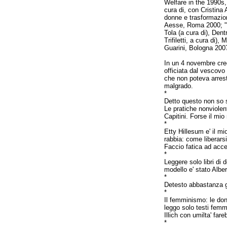
Welfare in the 1990s,
cura di, con Cristina 
donne e trasformazione
Aesse, Roma 2000; "Pr
Tola (a cura di), Dent
Trifiletti, a cura di)
Guarini, Bologna 200
In un 4 novembre cred
officiata dal vescovo 
che non poteva arresta
malgrado.
*
Detto questo non so s
Le pratiche nonviolen
Capitini. Forse il mio
*
Etty Hillesum e' il m
rabbia: come liberars
Faccio fatica ad accett
*
Leggere solo libri di
modello e' stato Alb
*
Detesto abbastanza gl
*
Il femminismo: le don
leggo solo testi femmi
Illich con umilta' fa
*