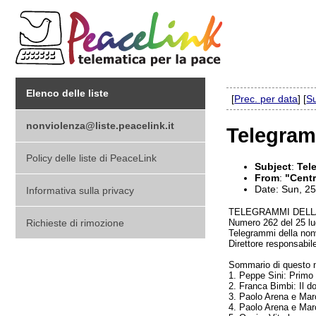
Elenco delle liste
[
Prec. per data
] [
Su
nonviolenza@liste.peacelink.it
Telegram
Policy delle liste di PeaceLink
Subject
:
Tel
From
:
"Centr
Date: Sun, 2
Informativa sulla privacy
TELEGRAMMI DELL
Richieste di rimozione
Numero 262 del 25 lu
Telegrammi della nonv
Direttore responsabil
Sommario di questo 
1. Peppe Sini: Primo
2. Franca Bimbi: Il d
3. Paolo Arena e Marc
4. Paolo Arena e Marc