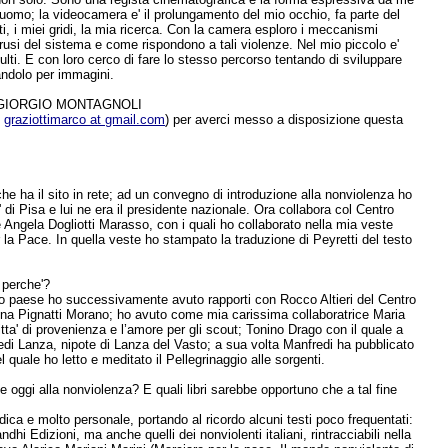
ell’uomo; la videocamera e' il prolungamento del mio occhio, fa parte del
lti, i miei gridi, la mia ricerca. Con la camera esploro i meccanismi
rusi del sistema e come rispondono a tali violenze. Nel mio piccolo e'
i. E con loro cerco di fare lo stesso percorso tentando di sviluppare
andolo per immagini.
GIORGIO MONTAGNOLI
:
graziottimarco at gmail.com
) per averci messo a disposizione questa
he ha il sito in rete; ad un convegno di introduzione alla nonviolenza ho
di Pisa e lui ne era il presidente nazionale. Ora collabora col Centro
 Angela Dogliotti Marasso, con i quali ho collaborato nella mia veste
er la Pace. In quella veste ho stampato la traduzione di Peyretti del testo
 perche'?
el mio paese ho successivamente avuto rapporti con Rocco Altieri del Centro
ina Pignatti Morano; ho avuto come mia carissima collaboratrice Maria
ta' di provenienza e l’amore per gli scout; Tonino Drago con il quale a
redi Lanza, nipote di Lanza del Vasto; a sua volta Manfredi ha pubblicato
 quale ho letto e meditato il Pellegrinaggio alle sorgenti.
e oggi alla nonviolenza? E quali libri sarebbe opportuno che a tal fine
ca e molto personale, portando al ricordo alcuni testi poco frequentati:
ndhi Edizioni, ma anche quelli dei nonviolenti italiani, rintracciabili nella