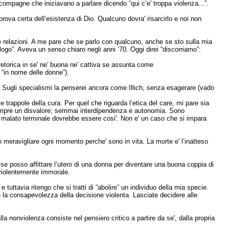
ompagne che iniziavano a parlare dicendo “qui c’e' troppa violenza...”.
prova certa dell’esistenza di Dio. Qualcuno dovra' risarcirlo e noi non
lle relazioni. A me pare che se parlo con qualcuno, anche se sto sulla mia
ialogo”. Aveva un senso chiaro negli anni ‘70. Oggi direi “discorriamo”:
etorica in se' ne' buona ne' cattiva se assunta come
i “in nome delle donne”).
oi. Sugli specialismi la penserei ancora come Illich, senza esagerare (vado
e trappole della cura. Per quel che riguarda l’etica del care, mi pare sia
sempre un disvalore; semmai interdipendenza e autonomia. Sono
 malato terminale dovrebbe essere cosi'. Non e' un caso che si impara
o meravigliare ogni momento perche' sono in vita. La morte e' l’inatteso
o se posso affittare l’utero di una donna per diventare una buona coppia di
' violentemente immorale.
tuttavia ritengo che si tratti di “abolire” un individuo della mia specie.
la consapevolezza della decisione violenta. Lasciate decidere alle
nonviolenza consiste nel pensiero critico a partire da se', dalla propria