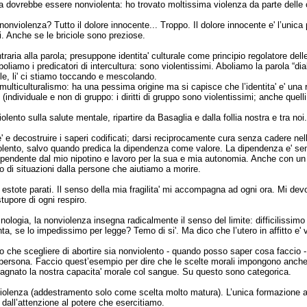
a dovrebbe essere nonviolenta: ho trovato moltissima violenza da parte delle c
nviolenza? Tutto il dolore innocente... Troppo. Il dolore innocente e' l’unica 
i. Anche se le briciole sono preziose.
ntraria alla parola; presuppone identita' culturale come principio regolatore de
 Aboliamo i predicatori di intercultura: sono violentissimi. Aboliamo la parola “d
e, li' ci stiamo toccando e mescolando.
lticulturalismo: ha una pessima origine ma si capisce che l’identita' e' una r
individuale e non di gruppo: i diritti di gruppo sono violentissimi; anche quell
olento sulla salute mentale, ripartire da Basaglia e dalla follia nostra e tra n
' e decostruire i saperi codificati; darsi reciprocamente cura senza cadere nell
iolento, salvo quando predica la dipendenza come valore. La dipendenza e' 
ipendente dal mio nipotino e lavoro per la sua e mia autonomia. Anche con un
po di situazioni dalla persone che aiutiamo a morire.
estote parati. Il senso della mia fragilita' mi accompagna ad ogni ora. Mi dev
tupore di ogni respiro.
nologia, la nonviolenza insegna radicalmente il senso del limite: difficilissim
nta, se lo impedissimo per legge? Temo di si'. Ma dico che l’utero in affitto e
o che scegliere di abortire sia nonviolento - quando posso saper cosa faccio - e 
persona. Faccio quest’esempio per dire che le scelte morali impongono anche 
gnato la nostra capacita' morale col sangue. Su questo sono categorica.
olenza (addestramento solo come scelta molto matura). L’unica formazione alla 
dall’attenzione al potere che esercitiamo.