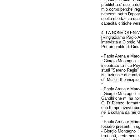
prediletta e' quella d
mio corpo perche' regi
nascosti sotto l’appa
quello che faccio qua
capacita' critiche ve
4. LA NONVIOLENZ
[Ringraziamo Paolo A
intervista a Giorgio M
Per un profilo di Gior
-
Paolo Arena e Marco
- Giorgio Montagnoli:
incontrato Enrico Pey
studi "Sereno Regis" 
istituzionale di curat
di
Muller, Il principi
*
-
Paolo Arena e Marco
- Giorgio Montagnoli
Gandhi che mi ha nom
G. Di Rienzo, formatr
suo tempo avevo compi
nella collana da me di
*
-
Paolo Arena e Marco
fossero presenti in o
- Giorgio Montagnoli
tra i noti, certamente