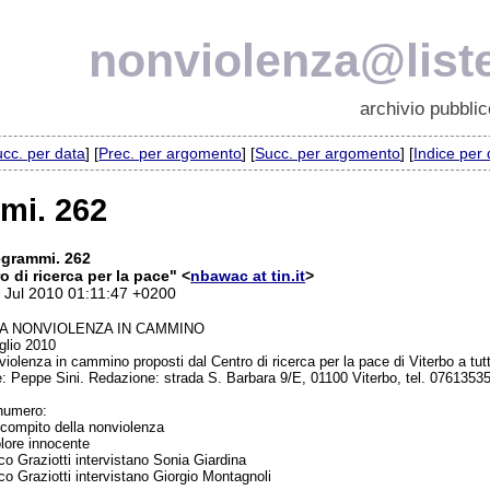
nonviolenza@liste
archivio pubblic
cc. per data
] [
Prec. per argomento
] [
Succ. per argomento
] [
Indice per
mi. 262
egrammi. 262
o di ricerca per la pace" <
nbawac at tin.it
>
5 Jul 2010 01:11:47 +0200
A NONVIOLENZA IN CAMMINO
glio 2010
iolenza in cammino proposti dal Centro di ricerca per la pace di Viterbo a tu
e: Peppe Sini. Redazione: strada S. Barbara 9/E, 01100 Viterbo, tel. 0761353
numero:
 compito della nonviolenza
olore innocente
o Graziotti intervistano Sonia Giardina
o Graziotti intervistano Giorgio Montagnoli