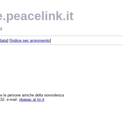
.peacelink.it
o
 data
] [
Indice per argomento
]
tte le persone amiche della nonviolenza
532, e-mail:
nbawac at tin.it