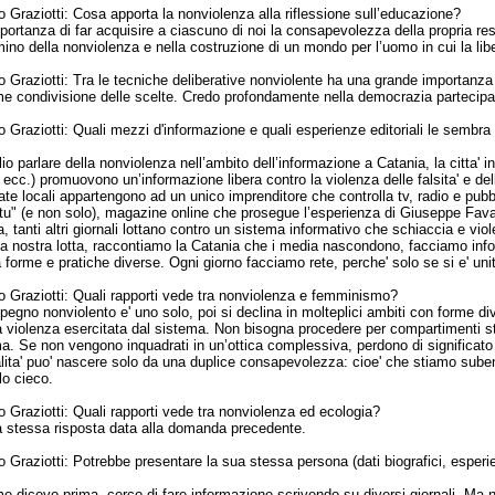
 Graziotti:
Cosa apporta la nonviolenza alla riflessione sull’educazione?
portanza di far acquisire a ciascuno di noi la consapevolezza della propria resp
o della nonviolenza e nella costruzione di un mondo per l’uomo in cui la liberta
 Graziotti:
Tra le tecniche deliberative nonviolente ha una grande importanza
me condivisione delle scelte. Credo profondamente nella democrazia partecipa
 Graziotti:
Quali mezzi d'informazione e quali esperienze editoriali le sembr
io parlare della nonviolenza nell’ambito dell’informazione a Catania, la citta' i
, ecc.) promuovono un’informazione libera contro la violenza delle falsita' e de
tate locali appartengono ad un unico imprenditore che controlla tv, radio e pubb
tu" (e non solo), magazine online che prosegue l’esperienza di Giuseppe Fava, 
, tanti altri giornali lottano contro un sistema informativo che schiaccia e violent
la nostra lotta, raccontiamo la Catania che i media nascondono, facciamo inf
forme e pratiche diverse. Ogni giorno facciamo rete, perche' solo se si e' uniti
 Graziotti:
Quali rapporti vede tra nonviolenza e femminismo?
mpegno nonviolento e' uno solo, poi si declina in molteplici ambiti con forme d
lla violenza esercitata dal sistema. Non bisogna procedere per compartimenti
a. Se non vengono inquadrati in un’ottica complessiva, perdono di significato d
alita' puo' nascere solo da una duplice consapevolezza: cioe' che stiamo sub
o cieco.
 Graziotti:
Quali rapporti vede tra nonviolenza ed ecologia?
la stessa risposta data alla domanda precedente.
 Graziotti:
Potrebbe presentare la sua stessa persona (dati biografici, esperien
e dicevo prima, cerco di fare informazione scrivendo su diversi giornali. Ma