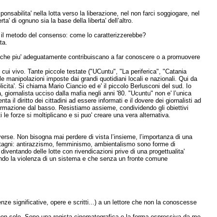
onsabilita' nella lotta verso la liberazione, nel non farci soggiogare, nel
' di ognuno sia la base della liberta' dell’altro.
 il metodo del consenso: come lo caratterizzerebbe?
ta.
a che piu' adeguatamente contribuiscano a far conoscere o a promuovere
n cui vivo. Tante piccole testate ("UCuntu", "La periferica", "Catania
lle manipolazioni imposte dai grandi quotidiani locali e nazionali. Qui da
licita'. Si chiama Mario Ciancio ed e' il piccolo Berlusconi del sud. Io
giornalista ucciso dalla mafia negli anni '80. "Ucuntu" non e' l’unica
a il diritto dei cittadini ad essere informati e il dovere dei giornalisti ad
ormazione dal basso. Resistiamo assieme, condividendo gli obiettivi
 le forze si moltiplicano e si puo' creare una vera alternativa.
iverse. Non bisogna mai perdere di vista l’insieme, l’importanza di una
 stagni: antirazzismo, femminismo, ambientalismo sono forme di
iventando delle lotte con rivendicazioni prive di una progettualita'
endo la violenza di un sistema e che senza un fronte comune
ze significative, opere e scritti...) a un lettore che non la conoscesse
 non solo. Sono una regista cinematografica e la forma espressiva da me