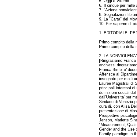
5. Oggi a Viterbo
6. Il cinque per mill
7. "Azione nonviolent
8. Segnalazioni librar
9. La "Carta" del Mo
10. Per saperne di piu
1. EDITORIALE. P
Primo compito della n
Primo compito della no
2. LA NONVIOLENZ
[
Ringraziamo Franca Bi
anch'essi ringraziamo
Franca Bimbi e' docent
Afferisce al Dipartime
insegnato per molti an
Lauree Magistrali di 
principali interessi di
definizioni sociali d
dall’Universita' per 
Sindaco di Venezia per
cura di, con Alisa De
presentazione di Massi
Prospettive psicologi
Jenson, Mariette Sine
"Measurement, Qualit
Gender and the Use o
Family paradigm in t