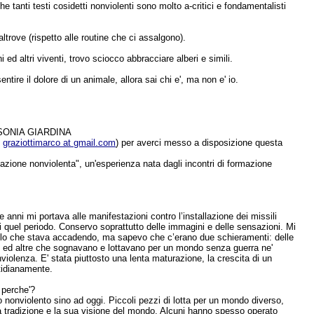
 tanti testi cosidetti nonviolenti sono molto a-critici e fondamentalisti
trove (rispetto alle routine che ci assalgono).
ed altri viventi, trovo sciocco abbracciare alberi e simili.
ntire il dolore di un animale, allora sai chi e', ma non e' io.
SONIA GIARDINA
:
graziottimarco at gmail.com
) per averci messo a disposizione questa
mazione nonviolenta", un'esperienza nata dagli incontri di formazione
e anni mi portava alle manifestazioni contro l’installazione dei missili
di quel periodo. Conservo soprattutto delle immagini e delle sensazioni. Mi
uello che stava accadendo, ma sapevo che c’erano due schieramenti: delle
ssi, ed altre che sognavano e lottavano per un mondo senza guerra ne'
iolenza. E' stata piuttosto una lenta maturazione, la crescita di un
otidianamente.
 perche'?
no nonviolento sino ad oggi. Piccoli pezzi di lotta per un mondo diverso,
a tradizione e la sua visione del mondo. Alcuni hanno spesso operato