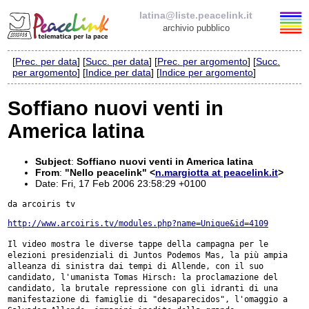
latina@liste.peacelink.it
archivio pubblico
[
Prec. per data
] [
Succ. per data
] [
Prec. per argomento
] [
Succ.
Elenco delle liste
per argomento
] [
Indice per data
] [
Indice per argomento
]
latina@liste.peacelink.it
Soffiano nuovi venti in
America latina
Policy delle liste di PeaceLink
Informativa sulla privacy
Subject
:
Soffiano nuovi venti in America latina
From
:
"Nello peacelink" <
n.margiotta at peacelink.it
>
Date: Fri, 17 Feb 2006 23:58:29 +0100
Richieste di rimozione
da arcoiris tv

http://www.arcoiris.tv/modules.php?name=Unique&id=4109
Il video mostra le diverse tappe della campagna per le
elezioni
presidenziali di Juntos Podemos Mas, la più ampia
alleanza di sinistra dai
tempi di Allende, con il suo
candidato, l'umanista Tomas Hirsch: la
proclamazione del
candidato, la brutale repressione con gli idranti di una
manifestazione di famiglie di "desaparecidos", l'omaggio a