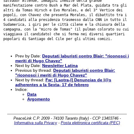
Salvador Allende,
immagini inedite della grande
manifestazione contro Bush a Mar del Plata,
guidata tra gli
altri da Tomas Hirsch e Evo Morales, e del 3° Vertice dei
popoli, con Chavez che presenta Morales, il dibattito tra i
4 candidati alla
presidenza trasmesso dalla CNN in tutto il
Sudamerica, i giri per le città
cilene e la chiusura della
campagna, con la "micro de Tomas" (il pulman
colorato su cui
viaggiava il candidato) che si ferma nei diversi quartieri
popolari di Santiago del Cile per gli ultimi comizi.
Prev by Date:
Deputati laburisti contro Blair: "riconosci i
meriti di Hugo Chavez"
Next by Date:
Newsletter Latina
Previous by thread:
Deputati laburisti contro Blair:
"riconosci i meriti di Hugo Chavez"
Next by thread:
Fw: [Laotra-l] Denuncias de l@s
adherentes a la Sexta- 17 de febrero
Indice:
Data
Argomento
PeaceLink C.P. 2009 - 74100 Taranto (Italy) - CCP 13403746 -
Informativa sulla Privacy
-
Posta elettronica certificata (PEC)