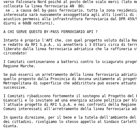
verso Falconara Nord poiché al posto delle scalo merci (lato mo
collocata la linea ferroviaria AN  BO;

 se , a causa del by-pass ferroviario, tutta la zona residenzia
interessata sarà nuovamente assoggettata agli alti livelli di i
acustico permessi alla infrastruttura ferroviaria dal DPR 459/9
diurni e 60dB notturni),

A CHI SERVE QUESTO BY-PASS FERROVIARIO API ?

Intanto è proprio l'API che, con quel progetto voluto dalla Reg
e redatto da RFI S.p.A., si annetterà i 3 Ettari circa di terre
liberato dalla linea ferroviaria adriatica che la raffineria st
circondato!

I Comitati continueranno a battersi contro lo sciagurato proget
Regione Marche.

Se può esserci un arretramento della linea ferroviaria adriatic
quello proposto dalla Provincia di Ancona unitamente al progett
Metropolitana di superficie che addirittura può essere attuato 
successive.

I Comitati ribadiscono fortemente il sostegno al Progetto del P
Giancarli e lo invitano ad una energica azione politica per blo
l'attuale progetto di RFI S.p.A. e nei confronti della Regione 
Comuni interessati all'arretramento della linea ferroviaria adr
In questa direzione, per il bene e la tutela dell'ambiente del 
dei cittadini, rivolgiamo lo stesso appello al Sindaco Carletti
Giunta.
