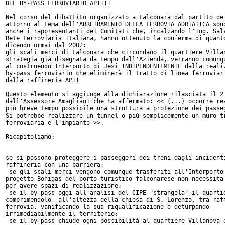
DEL BY-PASS FERROVIARIO API!!!

Nel corso del dibattito organizzato a Falconara dal partito dei
attorno al tema dell'ARRETRAMENTO DELLA FERROVIA ADRIATICA sono
anche i rappresentanti dei Comitati che, incalzando l'Ing. Salv
Rete Ferroviaria Italiana, hanno ottenuto la conferma di quanto
dicendo ormai dal 2002:

gli scali merci di Falconara che circondano il quartiere Villan
strategia già disegnata da tempo dall'Azienda, verranno comunqu
al costruendo Interporto di Jesi INDIPENDENTEMENTE dalla realiz
by-pass ferroviario che eliminerà il tratto di linea ferroviari
dalla raffineria API!

Questo elemento si aggiunge alla dichiarazione rilasciata il 2 
dall'Assessore Amagliani che ha affermato: << (...) occorre rea
più breve tempo possibile una struttura a protezione dei passeg
Si potrebbe realizzare un tunnel o più semplicemente un muro tr
ferroviaria e l'impianto >>.

Ricapitoliamo:

se si possono proteggere i passeggeri dei treni dagli incidenti
raffineria con una barriera;

 se gli scali merci vengono comunque trasferiti all'Interporto 
progetto Bohigas del porto turistico falconarese non necessita 
per avere spazi di realizzazione;

 se il by-pass oggi all'analisi del CIPE "strangola" il quartie
comprimendolo, all'altezza della chiesa di S. Lorenzo, tra raff
ferrovia, vanificando la sua riqualificazione e deturpando

irrimediabilmente il territorio;

 se il by-pass chiude ogni possibilità al quartiere Villanova d