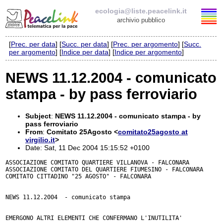
ecologia@liste.peacelink.it
archivio pubblico
[
Prec. per data
] [
Succ. per data
] [
Prec. per argomento
] [
Succ.
Elenco delle liste
per argomento
] [
Indice per data
] [
Indice per argomento
]
ecologia@liste.peacelink.it
NEWS 11.12.2004 - comunicato
stampa - by pass ferroviario
Iscrizione / Cancellazione
Policy delle liste di PeaceLink
Subject
:
NEWS 11.12.2004 - comunicato stampa - by
pass ferroviario
From
:
Comitato 25Agosto <
comitato25agosto at
Informativa sulla privacy
virgilio.it
>
Date: Sat, 11 Dec 2004 15:15:52 +0100
Richieste di rimozione
ASSOCIAZIONE COMITATO QUARTIERE VILLANOVA - FALCONARA

ASSOCIAZIONE COMITATO DEL QUARTIERE FIUMESINO - FALCONARA

COMITATO CITTADINO "25 AGOSTO" - FALCONARA

NEWS 11.12.2004  - comunicato stampa

EMERGONO ALTRI ELEMENTI CHE CONFERMANO L'INUTILITA'
