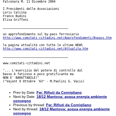
Falconara M. 11 Dicembre 2004

I Presidenti delle Associazioni

Loris Calcina

Franco Budini

Elisa Griffoni

____________________________________

http://www.comitati-cittadini.net/Approfondimenti/Bypass.htm
http://www.comitati-cittadini.net/Attualita.htm
____________________________________

www.comitati-cittadini.net

"... L'esercizio del potere di controllo dal

basso è faticoso e poco gratificante ma

NON E' BARATTABILE!"

("Vajont 9 Ottobre '63" - M.Paolini G. Vacis)

Prev by Date:
Fw: Rifiuti da Cornigliano
Next by Date:
18/12 Mantova: acqua energia ambiente
convegno
Previous by thread:
Fw: Rifiuti da Cornigliano
Next by thread:
18/12 Mantova: acqua energia ambiente
convegno