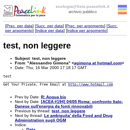
ecologia@liste.peacelink.it
archivio pubblico
[
Prec. per data
] [
Succ. per data
] [
Prec. per argomento
] [
Succ.
Elenco delle liste
per argomento
] [
Indice per data
] [
Indice per argomento
]
ecologia@liste.peacelink.it
test, non leggere
Iscrizione / Cancellazione
Subject
:
test, non leggere
From
:
"Alessandro Gimona" <
agimona at hotmail.com
>
Policy delle liste di PeaceLink
Date: Thu, 16 Mar 2000 17:18:17 GMT
test

______________________________________________________

Informativa sulla privacy
Get Your Private, Free Email at 
http://www.hotmail.com
Richieste di rimozione
Prev by Date:
R: Acqua bis
Next by Date:
[ACEA #194] 04/05 Roma: confronto Italo-
Danese sull'energia da fonti rinnovabili
Previous by thread:
test, non leggere
Next by thread:
Le ambiguita' della Food and Drug
Administration sugli OGM
Indice:
Data