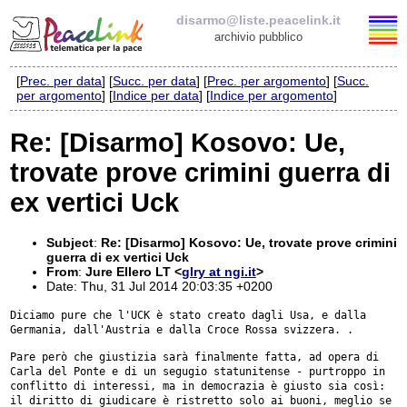
disarmo@liste.peacelink.it
archivio pubblico
[
Prec. per data
] [
Succ. per data
] [
Prec. per argomento
] [
Succ.
Elenco delle liste
per argomento
] [
Indice per data
] [
Indice per argomento
]
disarmo@liste.peacelink.it
Re: [Disarmo] Kosovo: Ue,
trovate prove crimini guerra di
Iscrizione / Cancellazione
ex vertici Uck
Policy delle liste di PeaceLink
Subject
:
Re: [Disarmo] Kosovo: Ue, trovate prove crimini
Informativa sulla privacy
guerra di ex vertici Uck
From
:
Jure Ellero LT <
glry at ngi.it
>
Date: Thu, 31 Jul 2014 20:03:35 +0200
Richieste di rimozione
Diciamo pure che l'UCK è stato creato dagli Usa, e dalla
Germania,
dall'Austria e dalla Croce Rossa svizzera. .
Pare però che giustizia sarà finalmente fatta, ad opera di
Carla del
Ponte e di un segugio statunitense - purtroppo in
conflitto di
interessi, ma in democrazia è giusto sia così:
il diritto di giudicare è
ristretto solo ai buoni, meglio se