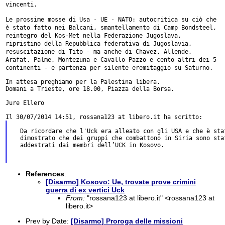
vincenti.
Le prossime mosse di Usa - UE - NATO: autocritica su ciò che
è stato
fatto nei Balcani, smantellamento di Camp Bondsteel,
reintegro del
Kos-Met nella Federazione Jugoslava,
ripristino della Repubblica
federativa di Jugoslavia,
resuscitazione di Tito - ma anche di Chavez,
Allende,
Arafat, Palme, Montezuna e Cavallo Pazzo e cento altri dei 5
continenti - e partenza per silente eremitaggio su Saturno.
In attesa preghiamo per la Palestina libera.

Domani a Trieste, ore 18.00, Piazza della Borsa.

Jure Ellero

  Da ricordare che l'Uck era alleato con gli USA e che è stat
  dimostrato che dei gruppi che combattono in Siria sono stat
  addestrati dai membri dell’UCK in Kosovo.

References
:
[Disarmo] Kosovo: Ue, trovate prove crimini
guerra di ex vertici Uck
From:
"rossana123 at libero.it" <rossana123 at
libero.it>
Prev by Date:
[Disarmo] Proroga delle missioni