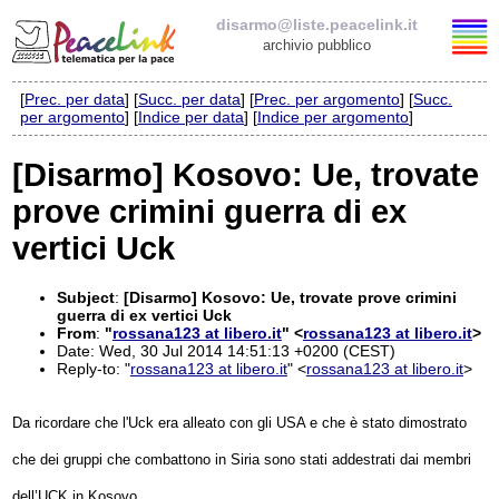
disarmo@liste.peacelink.it
archivio pubblico
[
Prec. per data
] [
Succ. per data
] [
Prec. per argomento
] [
Succ.
Elenco delle liste
per argomento
] [
Indice per data
] [
Indice per argomento
]
disarmo@liste.peacelink.it
[Disarmo] Kosovo: Ue, trovate
prove crimini guerra di ex
Iscrizione / Cancellazione
vertici Uck
Policy delle liste di PeaceLink
Subject
:
[Disarmo] Kosovo: Ue, trovate prove crimini
Informativa sulla privacy
guerra di ex vertici Uck
From
:
"
rossana123 at libero.it
" <
rossana123 at libero.it
>
Date: Wed, 30 Jul 2014 14:51:13 +0200 (CEST)
Richieste di rimozione
Reply-to: "
rossana123 at libero.it
" <
rossana123 at libero.it
>
Da ricordare che l'Uck era alleato con gli USA e che è stato dimostrato
che dei gruppi che combattono in Siria sono stati addestrati dai membri
dell’UCK in Kosovo.