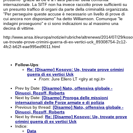
internazionale. La SITF non ha invece raccolto prove sufficienti su
un presunto traffico di organi da parte della criminalità organizzata.
"Per perseguire queste accuse è necessario un livello di prove di
cui ancora non disponiamo" ha detto Williamson. Comunque "le
indagini proseguono" e ci sono indicazioni su al massimo una
decina di vittime.
http://www.ansa.it/europa/notizie/rubriche/altrenews/2014/07/29/koso
ue-trovate-prove-crimini-guerra-di-ex-vertici-uck_89308754-2c12-
4fc2-b62f-eae995ed9011.html
Follow-Ups
:
Re: [Disarmo] Kosovo: Ue, trovate prove crimini
guerra di ex vertici Uck
From:
Jure Ellero LT <glry at ngi.it>
Prev by Date:
[Disarmo] Nato, offensiva globale -
Dinucci, Rozoff, Roberts
Next by Date:
[Disarmo] Proroga delle missioni
internazionali delle Forze armate e di polizia
Previous by thread:
[Disarmo] Nato, offensiva globale -
Dinucci, Rozoff, Roberts
Next by thread:
Re: [Disarmo] Kosovo: Ue, trovate prove
crimini guerra di ex vertici Uck
Indice:
Data