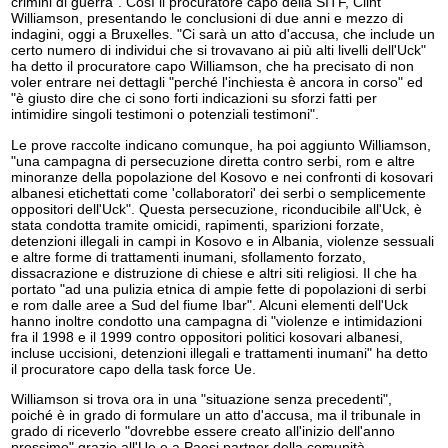
crimini di guerra". Così il procuratore capo della SITF, Clint
Williamson, presentando le conclusioni di due anni e mezzo di
indagini, oggi a Bruxelles. "Ci sarà un atto d'accusa, che include un
certo numero di individui che si trovavano ai più alti livelli dell'Uck"
ha detto il procuratore capo Williamson, che ha precisato di non
voler entrare nei dettagli "perché l'inchiesta è ancora in corso" ed
"è giusto dire che ci sono forti indicazioni su sforzi fatti per
intimidire singoli testimoni o potenziali testimoni".
Le prove raccolte indicano comunque, ha poi aggiunto Williamson,
"una campagna di persecuzione diretta contro serbi, rom e altre
minoranze della popolazione del Kosovo e nei confronti di kosovari
albanesi etichettati come 'collaboratori' dei serbi o semplicemente
oppositori dell'Uck". Questa persecuzione, riconducibile all'Uck, è
stata condotta tramite omicidi, rapimenti, sparizioni forzate,
detenzioni illegali in campi in Kosovo e in Albania, violenze sessuali
e altre forme di trattamenti inumani, sfollamento forzato,
dissacrazione e distruzione di chiese e altri siti religiosi. Il che ha
portato "ad una pulizia etnica di ampie fette di popolazioni di serbi
e rom dalle aree a Sud del fiume Ibar". Alcuni elementi dell'Uck
hanno inoltre condotto una campagna di "violenze e intimidazioni
fra il 1998 e il 1999 contro oppositori politici kosovari albanesi,
incluse uccisioni, detenzioni illegali e trattamenti inumani" ha detto
il procuratore capo della task force Ue.
Williamson si trova ora in una "situazione senza precedenti",
poiché è in grado di formulare un atto d'accusa, ma il tribunale in
grado di riceverlo "dovrebbe essere creato all'inizio dell'anno
prossimo" grazie all'Ue e a Paesi partner della comunità