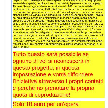
colpito il nostro immaginario, nella capitale. Incontreremo inoltre un gruppo di
teatro della capitale, dei giovani artisti burkinabé, il generale che accompagnò
Thomas Sankara, presidente assassinato nel 1987, nel periodo della
rivoluzione. Per arrivare ad Odile Sankara, sorella di Thomas, artista di teatro
e di cinema. Nel prossimo mese di produzione allargheremo ancora i contatti
affinché il nostro viaggio, cioè il nostro film, possa crescere e formarsi (diversi
co-produttori ci hanno già comunicato la presenza di altre realtà facendo
crescere ancora il progetto). Anche in questo caso scegliamo di rinunciare ai
diritti d'autore in senso classico, perchè continuiamo a sostenere con forza la
necessità della libera circolazione delle opere. Per questo preannunciamo che
questo film verrà depositato legalmente grazie all'aiuto degli amici di Copyzero
e del sistema della firma digitale. In questo modo al nostro film potremo dare
una paternità legale continuando dunque a restare fuori dalle corporazioni delle
case di produzione e dalla SIAE. Il film inoltre verrà rilasciato sotto licenza
Creative Commons 2.5, così da poter aderire ad una comunità internazionale
d'intenti che sullo scambio e la circolazione di opere creative riconosce i suoi
valori fondanti.
Tutto questo sarà possibile se
ognuno di voi si riconoscerà in
questo progetto, in questa
impostazione e vorrà diffondere
l'iniziativa attraverso i propri contatti
e perchè no prenotare la propria
quota di coproduzione!
Solo 10 euro per un'opera