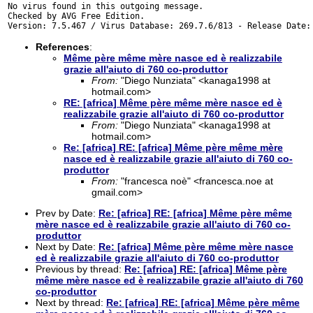
No virus found in this outgoing message.

Checked by AVG Free Edition.

References
:
Même père même mère nasce ed è realizzabile
grazie all'aiuto di 760 co-produttor
From:
"Diego Nunziata" <kanaga1998 at
hotmail.com>
RE: [africa] Même père même mère nasce ed è
realizzabile grazie all'aiuto di 760 co-produttor
From:
"Diego Nunziata" <kanaga1998 at
hotmail.com>
Re: [africa] RE: [africa] Même père même mère
nasce ed è realizzabile grazie all'aiuto di 760 co-
produttor
From:
"francesca noè" <francesca.noe at
gmail.com>
Prev by Date:
Re: [africa] RE: [africa] Même père même
mère nasce ed è realizzabile grazie all'aiuto di 760 co-
produttor
Next by Date:
Re: [africa] Même père même mère nasce
ed è realizzabile grazie all'aiuto di 760 co-produttor
Previous by thread:
Re: [africa] RE: [africa] Même père
même mère nasce ed è realizzabile grazie all'aiuto di 760
co-produttor
Next by thread:
Re: [africa] RE: [africa] Même père même