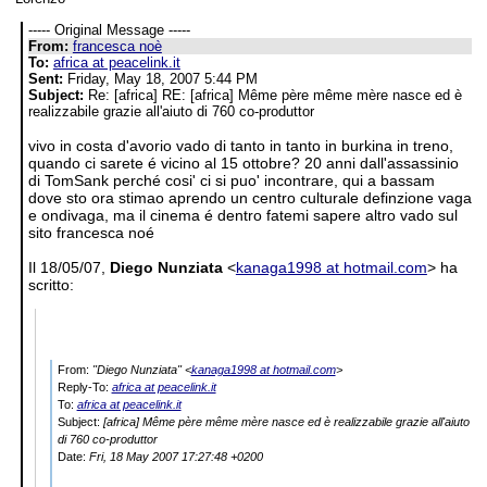
----- Original Message -----
From:
francesca noè
To:
africa at peacelink.it
Sent:
Friday, May 18, 2007 5:44 PM
Subject:
Re: [africa] RE: [africa] Même père même mère nasce ed è
realizzabile grazie all'aiuto di 760 co-produttor
vivo in costa d'avorio vado di tanto in tanto in burkina in treno,
quando ci sarete é vicino al 15 ottobre? 20 anni dall'assassinio
di TomSank perché cosi' ci si puo' incontrare, qui a bassam
dove sto ora stimao aprendo un centro culturale definzione vaga
e ondivaga, ma il cinema é dentro fatemi sapere altro vado sul
sito francesca noé
Il 18/05/07,
Diego Nunziata
<
kanaga1998 at hotmail.com
> ha
scritto:
From:
"Diego Nunziata" <
kanaga1998 at hotmail.com
>
Reply-To:
africa at peacelink.it
To:
africa at peacelink.it
Subject:
[africa] Même père même mère nasce ed è realizzabile grazie all'aiuto
di 760 co-produttor
Date:
Fri, 18 May 2007 17:27:48 +0200