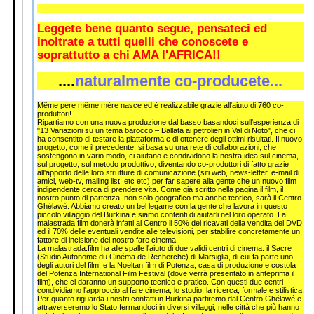
Leggete bene quanto segue, pensateci ed
inoltrate a tutti quelli che conoscete e
soprattutto a chi AMA l'AFRICA!!
....
naturalmente co-producete...
Même père même mère nasce ed è realizzabile grazie all'aiuto di 760 co-
produttori!
Ripartiamo con una nuova produzione dal basso basandoci sull'esperienza di
"13 Variazioni su un tema barocco – Ballata ai petrolieri in Val di Noto", che ci
ha consentito di testare la piattaforma e di ottenere degli ottimi risultati. Il nuovo
progetto, come il precedente, si basa su una rete di collaborazioni, che
sostengono in vario modo, ci aiutano e condividono la nostra idea sul cinema,
sul progetto, sul metodo produttivo, diventando co-produttori di fatto grazie
all'apporto delle loro strutture di comunicazione (siti web, news-letter, e-mail di
amici, web-tv, mailing list, etc etc) per far sapere alla gente che un nuovo film
indipendente cerca di prendere vita. Come già scritto nella pagina il film, il
nostro punto di partenza, non solo geografico ma anche teorico, sarà il Centro
Ghélawé. Abbiamo creato un bel legame con la gente che lavora in questo
piccolo villaggio del Burkina e siamo contenti di aiutarli nel loro operato. La
malastrada.film donerà infatti al Centro il 50% dei ricavati della vendita dei DVD
ed il 70% delle eventuali vendite alle televisioni, per stabilire concretamente un
fattore di incisione del nostro fare cinema.
La malastrada.film ha alle spalle l'aiuto di due validi centri di cinema: il Sacre
(Studio Autonome du Cinéma de Recherche) di Marsiglia, di cui fa parte uno
degli autori del film, e la Noeltan film di Potenza, casa di produzione e costola
del Potenza International Film Festival (dove verrà presentato in anteprima il
film), che ci daranno un supporto tecnico e pratico. Con questi due centri
condividiamo l'approccio al fare cinema, lo studio, la ricerca, formale e stilistica.
Per quanto riguarda i nostri contatti in Burkina partiremo dal Centro Ghélawé e
attraverseremo lo Stato fermandoci in diversi villaggi, nelle città che più hanno