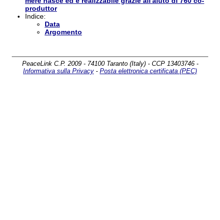
mère nasce ed è realizzabile grazie all'aiuto di 760 co-
produttor
Indice:
Data
Argomento
PeaceLink C.P. 2009 - 74100 Taranto (Italy) - CCP 13403746 -
Informativa sulla Privacy
-
Posta elettronica certificata (PEC)