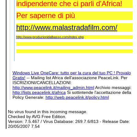
indipendente che ci parli d'Africa!
Per saperne di più
http://www.malastradafilm.com/
http://www.produzionidalbasso.com/index.php
Windows Live OneCare: tutto per la cura del tuo PC ! Provalo
Gratis!
-- Mailing list Africa dell'associazione PeaceLink. Per
ISCRIZIONI/CANCELLAZIONI:
http://www.peacelink.it/mailing_admin.html
Archivio messaggi:
http://lists.peacelink.it/africa
Si sottintende l'accettazione della
Policy Generale:
http://web.peacelink.it/policy.html
No virus found in this incoming message.
Checked by AVG Free Edition.
Version: 7.5.467 / Virus Database: 269.7.6/813 - Release Date:
20/05/2007 7.54