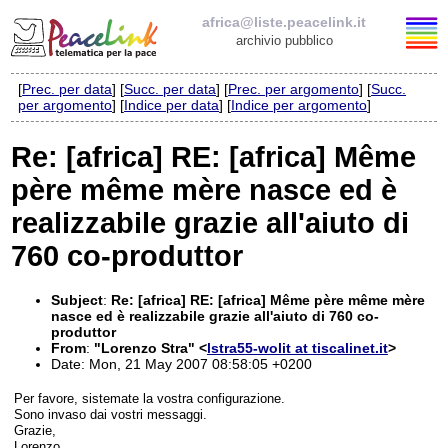
africa@liste.peacelink.it
archivio pubblico
[
Prec. per data
] [
Succ. per data
] [
Prec. per argomento
] [
Succ.
Elenco delle liste
per argomento
] [
Indice per data
] [
Indice per argomento
]
africa@liste.peacelink.it
Re: [africa] RE: [africa] Même
père même mère nasce ed è
Policy delle liste di PeaceLink
realizzabile grazie all'aiuto di
Informativa sulla privacy
760 co-produttor
Richieste di rimozione
Subject
:
Re: [africa] RE: [africa] Même père même mère
nasce ed è realizzabile grazie all'aiuto di 760 co-
produttor
From
:
"Lorenzo Stra" <
lstra55-wolit at tiscalinet.it
>
Date: Mon, 21 May 2007 08:58:05 +0200
Per favore, sistemate la vostra configurazione.
Sono invaso dai vostri messaggi.
Grazie,
Lorenzo