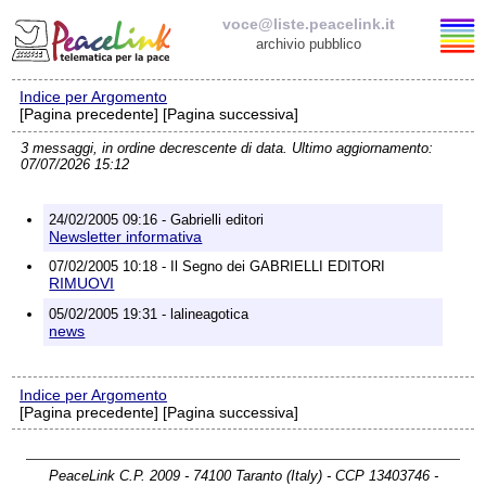
voce@liste.peacelink.it
archivio pubblico
Indice per Argomento
Elenco delle liste
[Pagina precedente] [Pagina successiva]
3 messaggi, in ordine decrescente di data. Ultimo aggiornamento:
voce@liste.peacelink.it
07/07/2026 15:12
Policy delle liste di PeaceLink
24/02/2005 09:16 - Gabrielli editori
Newsletter informativa
Informativa sulla privacy
07/02/2005 10:18 - Il Segno dei GABRIELLI EDITORI
RIMUOVI
Richieste di rimozione
05/02/2005 19:31 - lalineagotica
news
Indice per Argomento
[Pagina precedente] [Pagina successiva]
PeaceLink C.P. 2009 - 74100 Taranto (Italy) - CCP 13403746 -