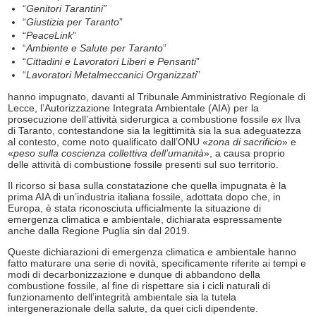
“
Genitori Tarantini”
“
Giustizia per Taranto
”
“
PeaceLink
”
“
Ambiente e Salute per Taranto
”
“
Cittadini e Lavoratori Liberi e Pensanti
”
“
Lavoratori Metalmeccanici Organizzati
”
hanno impugnato, davanti al Tribunale Amministrativo Regionale di
Lecce, l’Autorizzazione Integrata Ambientale (AIA) per la
prosecuzione dell’attività siderurgica a combustione fossile
ex
Ilva
di Taranto, contestandone sia la legittimità sia la sua adeguatezza
al contesto, come noto qualificato dall’ONU «
zona di sacrificio
» e
«
peso sulla coscienza collettiva dell’umanità
», a causa proprio
delle attività di combustione fossile presenti sul suo territorio.
Il ricorso si basa sulla constatazione che quella impugnata è la
prima AIA di un’industria italiana fossile, adottata dopo che, in
Europa, è stata riconosciuta ufficialmente la situazione di
emergenza climatica e ambientale, dichiarata espressamente
anche dalla Regione Puglia sin dal 2019.
Queste dichiarazioni di emergenza climatica e ambientale hanno
fatto maturare una serie di novità, specificamente riferite ai tempi e
modi di decarbonizzazione e dunque di abbandono della
combustione fossile, al fine di rispettare sia i cicli naturali di
funzionamento dell’integrità ambientale sia la tutela
intergenerazionale della salute, da quei cicli dipendente.