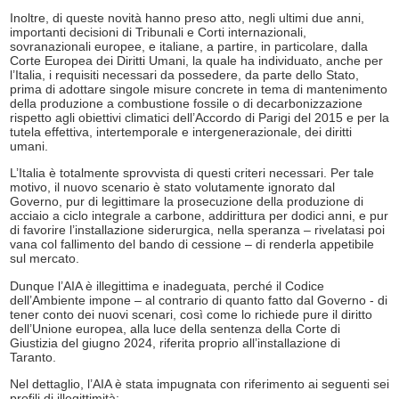
Inoltre, di queste novità hanno preso atto, negli ultimi due anni,
importanti decisioni di Tribunali e Corti internazionali,
sovranazionali europee, e italiane, a partire, in particolare, dalla
Corte Europea dei Diritti Umani, la quale ha individuato, anche per
l’Italia, i requisiti necessari da possedere, da parte dello Stato,
prima di adottare singole misure concrete in tema di mantenimento
della produzione a combustione fossile o di decarbonizzazione
rispetto agli obiettivi climatici dell’Accordo di Parigi del 2015 e per la
tutela effettiva, intertemporale e intergenerazionale, dei diritti
umani.
L’Italia è totalmente sprovvista di questi criteri necessari. Per tale
motivo, il nuovo scenario è stato volutamente ignorato dal
Governo, pur di legittimare la prosecuzione della produzione di
acciaio a ciclo integrale a carbone, addirittura per dodici anni, e pur
di favorire l’installazione siderurgica, nella speranza – rivelatasi poi
vana col fallimento del bando di cessione – di renderla appetibile
sul mercato.
Dunque l’AIA è illegittima e inadeguata, perché il Codice
dell’Ambiente impone – al contrario di quanto fatto dal Governo - di
tener conto dei nuovi scenari, così come lo richiede pure il diritto
dell’Unione europea, alla luce della sentenza della Corte di
Giustizia del giugno 2024, riferita proprio all’installazione di
Taranto.
Nel dettaglio, l’AIA è stata impugnata con riferimento ai seguenti sei
profili di illegittimità: