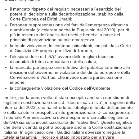
il mancato rispetto dei requisiti necessari all’esercizio del
potere di decisione sulla decarbonizzazione, stabilito dalla
Corte Europea dei Diritti Umani;
l’erronea rappresentazione dei fatti dell’emergenza climatica
e ambientale (dichiarata anche in Puglia sin dal 2019), per di
più in assenza dell’analisi dei rischi e benefici a base del
principio di prevenzione su tale emergenza;
la totale violazione dei contenuti vincolanti, indicati dalla Corte
di Giustizia UE proprio per l’Ilva di Taranto;
l’elusione delle c.d.
BAT
ovvero delle migliori tecniche
disponibili di tutela ambientale e della salute;
la mancata partecipazione effettiva del pubblico tarantino alle
decisioni del Governo, in violazione del diritto europeo e della
Convenzione di Aarhus, che invece quella partecipazione
impone;
la conseguente violazione del Codice dell’Ambiente.
Inoltre, per la prima volta, è stata eccepita anche la questione di
legittimità costituzionale dei c.d. “decreti salva Ilva”, in ragione della
riforma del 2022, che ha introdotto l’obbligo di tutela dell’ambiente
e della salute in prospettiva intergenerazionale. Di conseguenza, il
Tribunale Amministrativo si dovrà esprimere sia sulla illegittimità
dell’AIA sia sulla incostituzionalità dei “salva Ilva”. Questo significa
che della vicenda si potrà occupare anche la Corte costituzionale
italiana. In ogni caso, ove i Giudici italiani dovessero negare la
tutela ai tarantini, il ricorso è stato impostato per arrivare