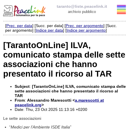
taranto@liste.peacelink.it
archivio pubblico
[
Prec. per data
] [Succ. per data] [
Prec. per argomento
] [Succ.
Elenco delle liste
per argomento] [
Indice per data
] [
Indice per argomento
]
taranto@liste.peacelink.it
[TarantoOnLine] ILVA,
comunicato stampa delle sette
Iscrizione / Cancellazione
associazioni che hanno
Policy delle liste di PeaceLink
presentato il ricorso al TAR
Informativa sulla privacy
Subject
:
[TarantoOnLine] ILVA, comunicato stampa delle
sette associazioni che hanno presentato il ricorso al
Richieste di rimozione
TAR
From
:
Alessandro Marescotti <
a.marescotti at
peacelink.org
>
Date: Thu, 23 Oct 2025 11:13:16 +0200
Le sette associazioni
“
Medici per l’Ambiente ISDE Italia
”