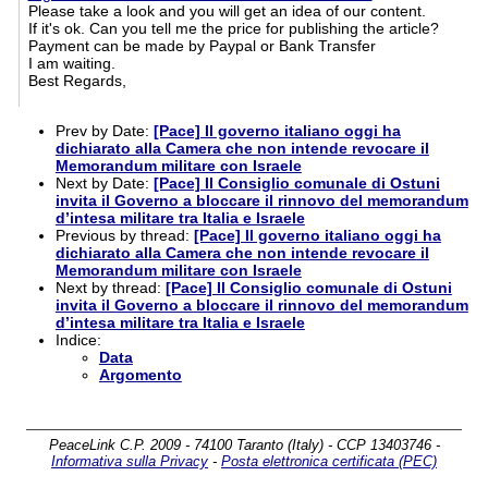
Please take a look and you will get an idea of our content.
If it's ok. Can you tell me the price for publishing the article?
Payment can be made by Paypal or Bank Transfer
I am waiting.
Best Regards,
Prev by Date:
[Pace] Il governo italiano oggi ha
dichiarato alla Camera che non intende revocare il
Memorandum militare con Israele
Next by Date:
[Pace] Il Consiglio comunale di Ostuni
invita il Governo a bloccare il rinnovo del memorandum
d’intesa militare tra Italia e Israele
Previous by thread:
[Pace] Il governo italiano oggi ha
dichiarato alla Camera che non intende revocare il
Memorandum militare con Israele
Next by thread:
[Pace] Il Consiglio comunale di Ostuni
invita il Governo a bloccare il rinnovo del memorandum
d’intesa militare tra Italia e Israele
Indice:
Data
Argomento
PeaceLink C.P. 2009 - 74100 Taranto (Italy) - CCP 13403746 -
Informativa sulla Privacy
-
Posta elettronica certificata (PEC)