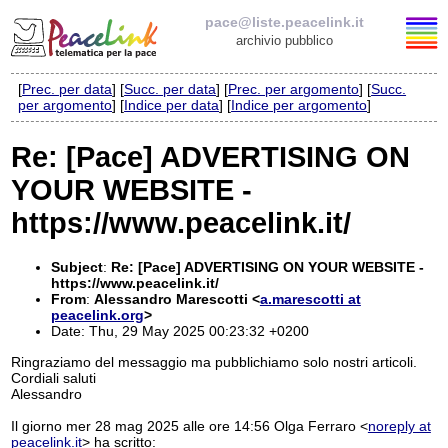
pace@liste.peacelink.it
archivio pubblico
[
Prec. per data
] [
Succ. per data
] [
Prec. per argomento
] [
Succ.
Elenco delle liste
per argomento
] [
Indice per data
] [
Indice per argomento
]
pace@liste.peacelink.it
Re: [Pace] ADVERTISING ON
YOUR WEBSITE -
Iscrizione / Cancellazione
https://www.peacelink.it/
Policy delle liste di PeaceLink
Subject
:
Re: [Pace] ADVERTISING ON YOUR WEBSITE -
Informativa sulla privacy
https://www.peacelink.it/
From
:
Alessandro Marescotti <
a.marescotti at
peacelink.org
>
Richieste di rimozione
Date: Thu, 29 May 2025 00:23:32 +0200
Ringraziamo del messaggio ma pubblichiamo solo nostri articoli.
Cordiali saluti
Alessandro
Il giorno mer 28 mag 2025 alle ore 14:56 Olga Ferraro <
noreply at
peacelink.it
> ha scritto: