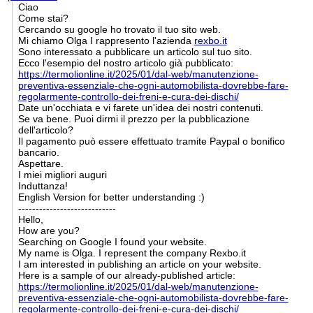
Ciao
Come stai?
Cercando su google ho trovato il tuo sito web.
Mi chiamo Olga I rappresento l'azienda
rexbo.it
Sono interessato a pubblicare un articolo sul tuo sito.
Ecco l'esempio del nostro articolo già pubblicato:
https://termolionline.it/2025/01/dal-web/manutenzione-
preventiva-essenziale-che-ogni-automobilista-dovrebbe-fare-
regolarmente-controllo-dei-freni-e-cura-dei-dischi/
Date un'occhiata e vi farete un'idea dei nostri contenuti.
Se va bene. Puoi dirmi il prezzo per la pubblicazione
dell'articolo?
Il pagamento può essere effettuato tramite Paypal o bonifico
bancario.
Aspettare.
I miei migliori auguri
Induttanza!
English Version for better understanding :)
----------------------------
Hello,
How are you?
Searching on Google I found your website.
My name is Olga. I represent the company Rexbo.it
I am interested in publishing an article on your website.
Here is a sample of our already-published article:
https://termolionline.it/2025/01/dal-web/manutenzione-
preventiva-essenziale-che-ogni-automobilista-dovrebbe-fare-
regolarmente-controllo-dei-freni-e-cura-dei-dischi/