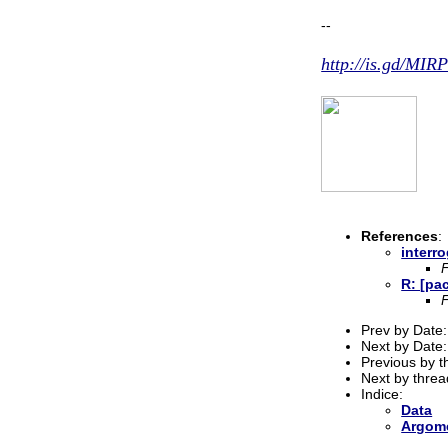
--
http://is.gd/MI
References
:
interro
R: [pac
Prev by Date
Next by Date
Previous by 
Next by thre
Indice:
Data
Argom