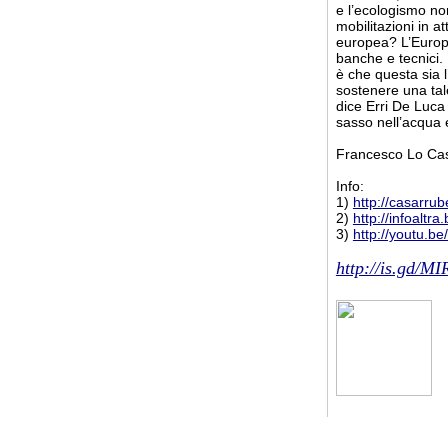
e l’ecologismo no
mobilitazioni in a
europea? L’Europa
banche e tecnici.
è che questa sia l
sostenere una tal
dice Erri De Luca
sasso nell’acqua e
Francesco Lo Ca
Info:
1)
http://casarru
2)
http://infoaltr
3)
http://youtu.
http://is.gd/