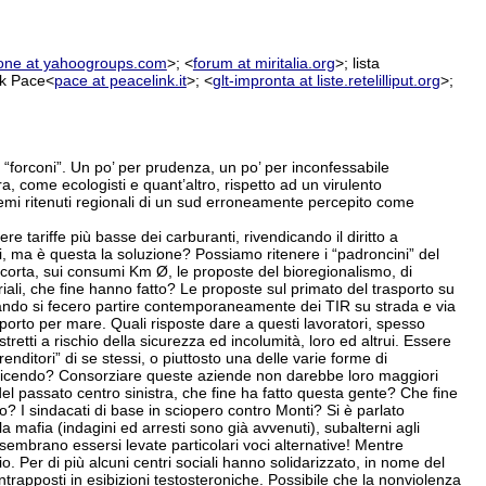
zione at yahoogroups.com
>; <
forum at miritalia.org
>; lista
nk Pace<
pace at peacelink.it
>; <
glt-impronta at liste.retelilliput.org
>;
ei “forconi”. Un po’ per prudenza, un po’ per inconfessabile
tra, come ecologisti e quant’altro, rispetto ad un virulento
 temi ritenuti regionali di un sud erroneamente percepito come
re tariffe più basse dei carburanti, rivendicando il diritto a
, ma è questa la soluzione? Possiamo ritenere i “padroncini” del
a corta, sui consumi Km Ø, le proposte del bioregionalismo, di
triali, che fine hanno fatto? Le proposte sul primato del trasporto su
quando si fecero partire contemporaneamente dei TIR su strada e via
orto per mare. Quali risposte dare a questi lavoratori, spesso
retti a rischio della sicurezza ed incolumità, loro ed altrui. Essere
renditori” di se stessi, o piuttosto una delle varie forme di
e via dicendo? Consorziare queste aziende non darebbe loro maggiori
el passato centro sinistra, che fine ha fatto questa gente? Che fine
to? I sindacati di base in sciopero contro Monti? Si è parlato
la mafia (indagini ed arresti sono già avvenuti), subalterni agli
sembrano essersi levate particolari voci alternative! Mentre
io. Per di più alcuni centri sociali hanno solidarizzato, in nome del
ntrapposti in esibizioni testosteroniche. Possibile che la nonviolenza