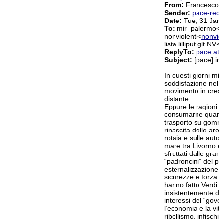
From:
Francesco
Sender:
pace-req
Date:
Tue, 31 Ja
To:
mir_palermo
nonviolenti<
nonvio
lista lilliput glt NV
ReplyTo:
pace at
Subject:
[pace] i
In questi giorni m
soddisfazione nel 
movimento in cresc
distante.
Eppure le ragioni 
consumarne quanto
trasporto su gomma
rinascita delle ar
rotaia e sulle au
mare tra Livorno 
sfruttati dalle gr
“padroncini” del p
esternalizzazione 
sicurezze e forza
hanno fatto Verdi 
insistentemente de
interessi del “gov
l’economia e la vi
ribellismo, infisc