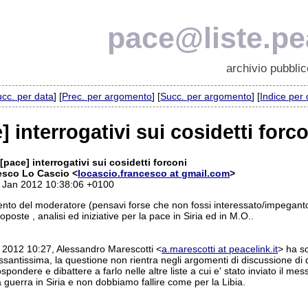
pace@liste.pea
archivio pubblic
cc. per data
] [
Prec. per argomento
] [
Succ. per argomento
] [
Indice per
] interrogativi sui cosidetti forc
[pace] interrogativi sui cosidetti forconi
esco Lo Cascio <
locascio.francesco at gmail.com
>
1 Jan 2012 10:38:06 +0100
rvento del moderatore (pensavi forse che non fossi interessato/impegan
roposte , analisi ed iniziative per la pace in Siria ed in M.O..
o 2012 10:27, Alessandro Marescotti
<
a.marescotti at peacelink.it
>
ha sc
santissima, la questione non rientra negli argomenti di discussione di q
rospondere e dibattere a farlo nelle altre liste a cui e' stato inviato il 
 guerra in Siria e non dobbiamo fallire come per la Libia.