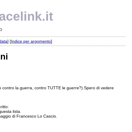
celink.it
o
 data
] [
Indice per argomento
]
oni
to contro la guerra, contro TUTTE le guerre?).Spero di vedere
ritto:
uesta lista.
messaggio di Francesco Lo Cascio.