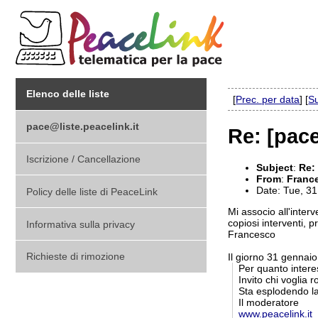
Elenco delle liste
[
Prec. per data
] [
Su
pace@liste.peacelink.it
Re: [pace
Iscrizione / Cancellazione
Subject
:
Re: 
From
:
Franc
Date: Tue, 3
Policy delle liste di PeaceLink
Mi associo all'inte
copiosi interventi, p
Informativa sulla privacy
Francesco
Richieste di rimozione
Il giorno 31 gennai
Per quanto interes
Invito chi voglia 
Sta esplodendo la
Il moderatore
www.peacelink.it