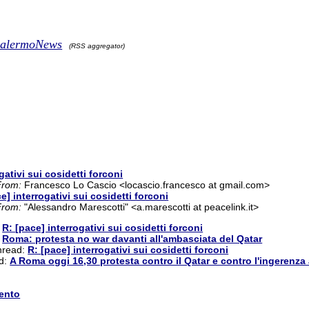
RPalermoNews
(RSS aggregator)
gativi sui cosidetti forconi
From:
Francesco Lo Cascio <locascio.francesco at gmail.com>
e] interrogativi sui cosidetti forconi
From:
"Alessandro Marescotti" <a.marescotti at peacelink.it>
:
R: [pace] interrogativi sui cosidetti forconi
:
Roma: protesta no war davanti all'ambasciata del Qatar
thread:
R: [pace] interrogativi sui cosidetti forconi
ad:
A Roma oggi 16,30 protesta contro il Qatar e contro l'ingerenza 
ento