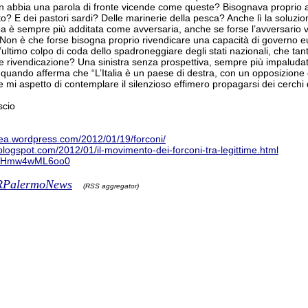
n abbia una parola di fronte vicende come queste? Bisognava proprio a
tto? E dei pastori sardi? Delle marinerie della pesca? Anche lì la soluzi
 è sempre più additata come avversaria, anche se forse l’avversario vero
 Non è che forse bisogna proprio rivendicare una capacità di governo 
’ultimo colpo di coda dello spadroneggiare degli stati nazionali, che tant
e rivendicazione? Una sinistra senza prospettiva, sempre più impaludata
 quando afferma che “L’Italia è un paese di destra, con un opposizione 
 mi aspetto di contemplare il silenzioso effimero propagarsi dei cerchi di
scio
bea.wordpress.com/2012/01/19/forconi/
a.blogspot.com/2012/01/il-movimento-dei-forconi-tra-legittime.html
be/Hmw4wML6oo0
MIRPalermoNews
(RSS aggregator)