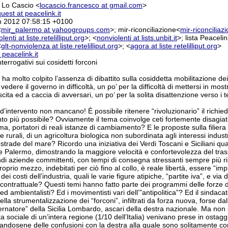
 Lo Cascio <
locascio.francesco at gmail.com
>
uest at peacelink.it
n 2012 07:58:15 +0100
<
mir_palermo at yahoogroups.com
>; mir-riconciliazione<
mir-riconcilia
lenti at liste.retelilliput.org
>; <
nonviolenti at lists.unbit.it
>; lista Peaceli
<
glt-nonviolenza at liste.retelilliput.org
>; <
agora at liste.retelilliput.org
>
 peacelink.it
nterrogativi sui cosidetti forconi
i ha molto colpito l’assenza di dibattito sulla cosiddetta mobilitazione d
vedere il governo in difficoltà, un po’ per la difficoltà di mettersi in mos
ita ed a caccia di avversari, un po’ per la solita disattenzione verso i
d’intervento non mancano! È possibile ritenere “rivoluzionario” il richiede
 più possibile? Ovviamente il tema coinvolge ceti fortemente disagiati
, portatori di reali istanze di cambiamento? E le proposte sulla filier
ee rurali, di un agricoltura biologica non subordinata agli interessi indus
tostrade del mare? Ricordo una iniziativa dei Verdi Toscani e Siciliani 
e Palermo, dimostrando la maggiore velocità e confortevolezza del trasp
andi aziende committenti, con tempi di consegna stressanti sempre più rist
roprio mezzo, indebitati per ciò fino al collo, è reale libertà, essere “imp
dei costi dell’industria, quali le varie figure atipiche, “partite iva”, 
 contrattuale? Questi temi hanno fatto parte dei programmi delle forze d
ed ambientalisti? Ed i movimentisti vari dell’”antipolitica”? Ed il sindaca
lla strumentalizzazione dei “forconi”, infiltrati da forza nuova, forse dal
ernatore” della Sicilia Lombardo, ascari della destra nazionale. Ma non 
ta sociale di un’intera regione (1/10 dell’Italia) venivano prese in ostagg
hiandosene delle confusioni con la destra alla quale sono solitamente co