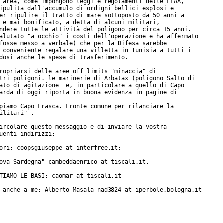
'area, come impongono leggi e regolamenti delle FFAA,

ipulita dall'accumulo di ordigni bellici esplosi e

er ripulire il tratto di mare sottoposto da 50 anni a

 e mai bonificato, a detta di alcuni militari,

ndere tutte le attività del poligono per circa 15 anni.

alutato "a occhio" i costi dell'operazione e ha affermato

fosse messo a verbale) che per la Difesa sarebbe

 conveniente regalare una villetta in Tunisia a tutti i

dosi anche le spese di trasferimento.

ropriarsi delle aree off limits "minaccia" di

tri poligoni. le marinerie di Arbatax (poligono Salto di

ato di agitazione  e, in particolare a quello di Capo

arda di oggi riporta in buona evidenza in pagine di

piamo Capo Frasca. Fronte comune per rilanciare la

ilitari" .

ircolare questo messaggio e di inviare la vostra

uenti indirizzi:

ori: coopsgiuseppe at interfree.it;

ova Sardegna" cambeddaenrico at tiscali.it.

TIAMO LE BASI: caomar at tiscali.it

 anche a me: Alberto Masala nad3824 at iperbole.bologna.it
