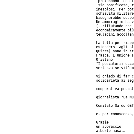
"pretendono" che l
 sia bonificata, r
inesplosi. Per pot
schiavitù militare
bisognerebbe sospe
Un ammiraglio ha v
(..rifiutando che 
economicamente più
teuladini accollan
La lotta per riapp
estendersi agli al
Quirra) sono in st
Frasca. L'Unione s
Oristano

"I pescatori: occu
vertenza servitù m
vi chiedo di far c
solidarietà ai seg
cooperativa pescat
giornalista "La Nu
Comitato Sardo GET
e, per conoscenza,
Grazie

un abbraccio

alberto masala
