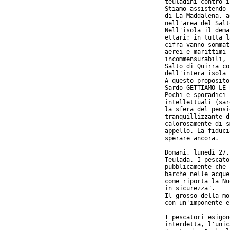
teuladini contro i
Stiamo assistendo 
di La Maddalena, a
nell'area del Salt
Nell'isola il dema
ettari; in tutta l
cifra vanno sommat
aerei e marittimi 
incommensurabili, 
Salto di Quirra co
dell'intera isola 
A questo proposito
Sardo GETTIAMO LE 
Pochi e sporadici 
intellettuali (sar
la sfera del pensi
tranquillizzante d
calorosamente di s
appello. La fiduci
sperare ancora.

Domani, lunedì 27,
Teulada. I pescato
pubblicamente che 
barche nelle acque
come riporta la Nu
in sicurezza".

Il grosso della mo
con un'imponente e
I pescatori esigon
interdetta, l'unic