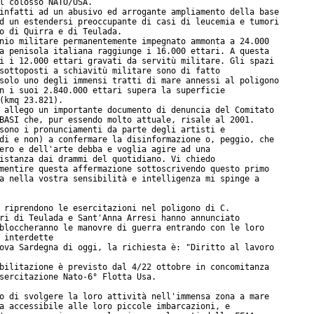
l colosso NATO/USA.

infatti ad un abusivo ed arrogante ampliamento della base

d un estendersi preoccupante di casi di leucemia e tumori

o di Quirra e di Teulada.

nio militare permanentemente impegnato ammonta a 24.000

a penisola italiana raggiunge i 16.000 ettari. A questa

i i 12.000 ettari gravati da servitù militare. Gli spazi

sottoposti a schiavitù militare sono di fatto

solo uno degli immensi tratti di mare annessi al poligono

n i suoi 2.840.000 ettari supera la superficie

(kmq 23.821).

 allego un importante documento di denuncia del Comitato

BASI che, pur essendo molto attuale, risale al 2001.

sono i pronunciamenti da parte degli artisti e

di e non) a confermare la disinformazione o, peggio, che

ero e dell'arte debba e voglia agire ad una

istanza dai drammi del quotidiano. Vi chiedo

mentire questa affermazione sottoscrivendo questo primo

a nella vostra sensibilità e intelligenza mi spinge a

 riprendono le esercitazioni nel poligono di C.

ri di Teulada e Sant'Anna Arresi hanno annunciato

bloccheranno le manovre di guerra entrando con le loro

 interdette

ova Sardegna di oggi, la richiesta è: "Diritto al lavoro

bilitazione è previsto dal 4/22 ottobre in concomitanza

sercitazione Nato-6° Flotta Usa.

o di svolgere la loro attività nell'immensa zona a mare

a accessibile alle loro piccole imbarcazioni, e
