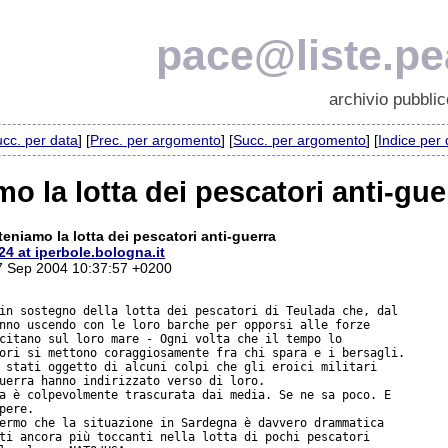
pace@liste.pea
archivio pubblic
cc. per data
] [
Prec. per argomento
] [
Succ. per argomento
] [
Indice per
o la lotta dei pescatori anti-gue
teniamo la lotta dei pescatori anti-guerra
4 at iperbole.bologna.it
7 Sep 2004 10:37:57 +0200
in sostegno della lotta dei pescatori di Teulada che, dal

nno uscendo con le loro barche per opporsi alle forze

citano sul loro mare - Ogni volta che il tempo lo

ori si mettono coraggiosamente fra chi spara e i bersagli.

 stati oggetto di alcuni colpi che gli eroici militari

uerra hanno indirizzato verso di loro.

a è colpevolmente trascurata dai media. Se ne sa poco. E

pere.

ermo che la situazione in Sardegna è davvero drammatica

ti ancora più toccanti nella lotta di pochi pescatori
