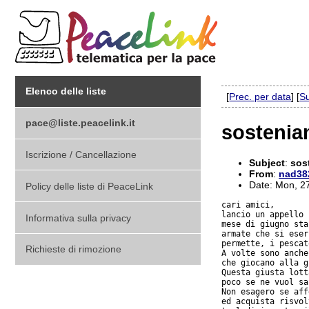
Elenco delle liste
[
Prec. per data
] [
Su
pace@liste.peacelink.it
sosteniam
Iscrizione / Cancellazione
Subject
:
sos
From
:
nad382
Date: Mon, 2
Policy delle liste di PeaceLink
cari amici,

lancio un appello 
Informativa sulla privacy
mese di giugno sta
armate che si eser
permette, i pescat
Richieste di rimozione
A volte sono anche
che giocano alla g
Questa giusta lott
poco se ne vuol sa
Non esagero se aff
ed acquista risvol