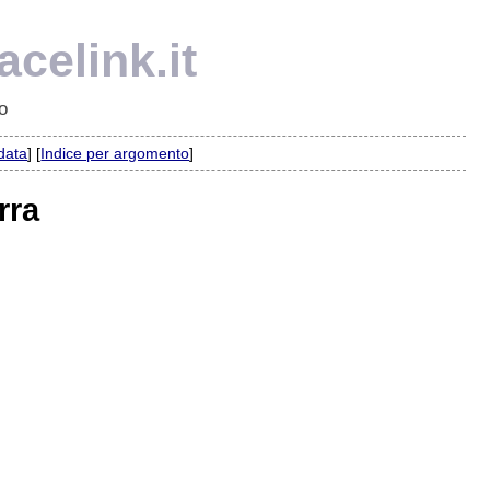
celink.it
o
 data
] [
Indice per argomento
]
rra