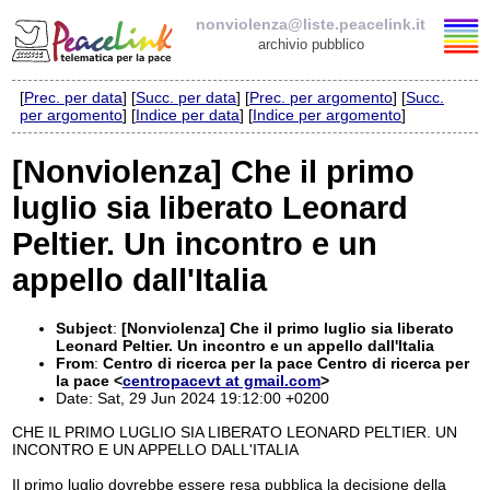
nonviolenza@liste.peacelink.it
archivio pubblico
[
Prec. per data
] [
Succ. per data
] [
Prec. per argomento
] [
Succ.
Elenco delle liste
per argomento
] [
Indice per data
] [
Indice per argomento
]
nonviolenza@liste.peacelink.it
[Nonviolenza] Che il primo
luglio sia liberato Leonard
Policy delle liste di PeaceLink
Peltier. Un incontro e un
Informativa sulla privacy
appello dall'Italia
Richieste di rimozione
Subject
:
[Nonviolenza] Che il primo luglio sia liberato
Leonard Peltier. Un incontro e un appello dall'Italia
From
:
Centro di ricerca per la pace Centro di ricerca per
la pace <
centropacevt at gmail.com
>
Date: Sat, 29 Jun 2024 19:12:00 +0200
CHE IL PRIMO LUGLIO SIA LIBERATO LEONARD PELTIER. UN
INCONTRO E UN APPELLO DALL'ITALIA
Il primo luglio dovrebbe essere resa pubblica la decisione della