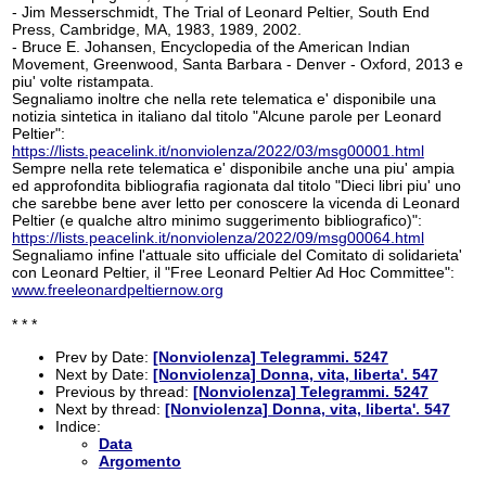
- Jim Messerschmidt, The Trial of Leonard Peltier, South End
Press, Cambridge, MA, 1983, 1989, 2002.
- Bruce E. Johansen, Encyclopedia of the American Indian
Movement, Greenwood, Santa Barbara - Denver - Oxford, 2013 e
piu' volte ristampata.
Segnaliamo inoltre che nella rete telematica e' disponibile una
notizia sintetica in italiano dal titolo "Alcune parole per Leonard
Peltier":
https://lists.peacelink.it/nonviolenza/2022/03/msg00001.html
Sempre nella rete telematica e' disponibile anche una piu' ampia
ed approfondita bibliografia ragionata dal titolo "Dieci libri piu' uno
che sarebbe bene aver letto per conoscere la vicenda di Leonard
Peltier (e qualche altro minimo suggerimento bibliografico)":
https://lists.peacelink.it/nonviolenza/2022/09/msg00064.html
Segnaliamo infine l'attuale sito ufficiale del Comitato di solidarieta'
con Leonard Peltier, il "Free Leonard Peltier Ad Hoc Committee":
www.freeleonardpeltiernow.org
* * *
Prev by Date:
[Nonviolenza] Telegrammi. 5247
Next by Date:
[Nonviolenza] Donna, vita, liberta'. 547
Previous by thread:
[Nonviolenza] Telegrammi. 5247
Next by thread:
[Nonviolenza] Donna, vita, liberta'. 547
Indice:
Data
Argomento