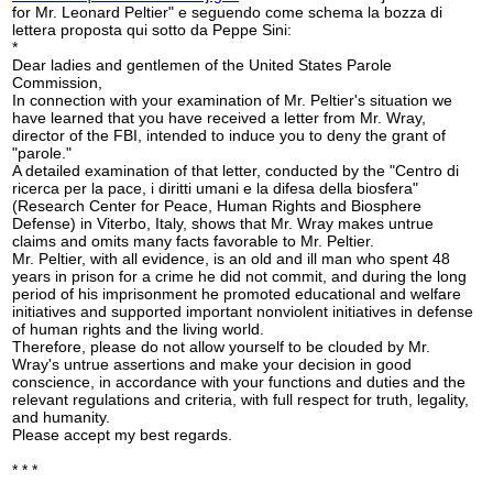
for Mr. Leonard Peltier" e seguendo come schema la bozza di
lettera proposta qui sotto da Peppe Sini:
*
Dear ladies and gentlemen of the United States Parole
Commission,
In connection with your examination of Mr. Peltier's situation we
have learned that you have received a letter from Mr. Wray,
director of the FBI, intended to induce you to deny the grant of
"parole."
A detailed examination of that letter, conducted by the "Centro di
ricerca per la pace, i diritti umani e la difesa della biosfera"
(Research Center for Peace, Human Rights and Biosphere
Defense) in Viterbo, Italy, shows that Mr. Wray makes untrue
claims and omits many facts favorable to Mr. Peltier.
Mr. Peltier, with all evidence, is an old and ill man who spent 48
years in prison for a crime he did not commit, and during the long
period of his imprisonment he promoted educational and welfare
initiatives and supported important nonviolent initiatives in defense
of human rights and the living world.
Therefore, please do not allow yourself to be clouded by Mr.
Wray's untrue assertions and make your decision in good
conscience, in accordance with your functions and duties and the
relevant regulations and criteria, with full respect for truth, legality,
and humanity.
Please accept my best regards.
* * *