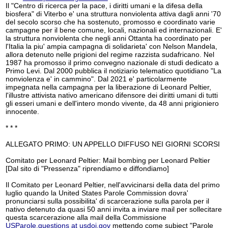
Il "Centro di ricerca per la pace, i diritti umani e la difesa della
biosfera" di Viterbo e' una struttura nonviolenta attiva dagli anni '70
del secolo scorso che ha sostenuto, promosso e coordinato varie
campagne per il bene comune, locali, nazionali ed internazionali. E'
la struttura nonviolenta che negli anni Ottanta ha coordinato per
l'Italia la piu' ampia campagna di solidarieta' con Nelson Mandela,
allora detenuto nelle prigioni del regime razzista sudafricano. Nel
1987 ha promosso il primo convegno nazionale di studi dedicato a
Primo Levi. Dal 2000 pubblica il notiziario telematico quotidiano "La
nonviolenza e' in cammino". Dal 2021 e' particolarmente
impegnata nella campagna per la liberazione di Leonard Peltier,
l'illustre attivista nativo americano difensore dei diritti umani di tutti
gli esseri umani e dell'intero mondo vivente, da 48 anni prigioniero
innocente.
* * *
ALLEGATO PRIMO: UN APPELLO DIFFUSO NEI GIORNI SCORSI
Comitato per Leonard Peltier: Mail bombing per Leonard Peltier
[Dal sito di "Pressenza" riprendiamo e diffondiamo]
Il Comitato per Leonard Peltier, nell'avvicinarsi della data del primo
luglio quando la United States Parole Commission dovra'
pronunciarsi sulla possibilita' di scarcerazione sulla parola per il
nativo detenuto da quasi 50 anni invita a inviare mail per sollecitare
questa scarcerazione alla mail della Commissione
USParole.questions at usdoj.gov
mettendo come subject "Parole