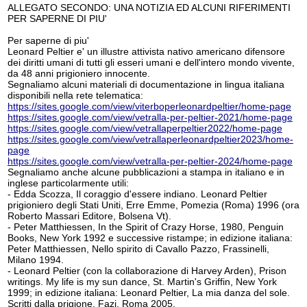
ALLEGATO SECONDO: UNA NOTIZIA ED ALCUNI RIFERIMENTI
PER SAPERNE DI PIU'
Per saperne di piu'
Leonard Peltier e' un illustre attivista nativo americano difensore
dei diritti umani di tutti gli esseri umani e dell'intero mondo vivente,
da 48 anni prigioniero innocente.
Segnaliamo alcuni materiali di documentazione in lingua italiana
disponibili nella rete telematica:
https://sites.google.com/view/viterboperleonardpeltier/home-page
https://sites.google.com/view/vetralla-per-peltier-2021/home-page
https://sites.google.com/view/vetrallaperpeltier2022/home-page
https://sites.google.com/view/vetrallaperleonardpeltier2023/home-
page
https://sites.google.com/view/vetralla-per-peltier-2024/home-page
Segnaliamo anche alcune pubblicazioni a stampa in italiano e in
inglese particolarmente utili:
- Edda Scozza, Il coraggio d'essere indiano. Leonard Peltier
prigioniero degli Stati Uniti, Erre Emme, Pomezia (Roma) 1996 (ora
Roberto Massari Editore, Bolsena Vt).
- Peter Matthiessen, In the Spirit of Crazy Horse, 1980, Penguin
Books, New York 1992 e successive ristampe; in edizione italiana:
Peter Matthiessen, Nello spirito di Cavallo Pazzo, Frassinelli,
Milano 1994.
- Leonard Peltier (con la collaborazione di Harvey Arden), Prison
writings. My life is my sun dance, St. Martin's Griffin, New York
1999; in edizione italiana: Leonard Peltier, La mia danza del sole.
Scritti dalla prigione, Fazi, Roma 2005.