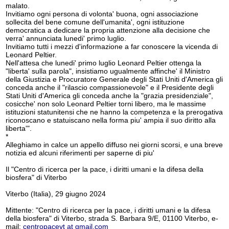
malato.
Invitiamo ogni persona di volonta' buona, ogni associazione
sollecita del bene comune dell'umanita', ogni istituzione
democratica a dedicare la propria attenzione alla decisione che
verra' annunciata lunedi' primo luglio.
Invitiamo tutti i mezzi d'informazione a far conoscere la vicenda di
Leonard Peltier.
Nell'attesa che lunedi' primo luglio Leonard Peltier ottenga la
"liberta' sulla parola", insistiamo ugualmente affinche' il Ministro
della Giustizia e Procuratore Generale degli Stati Uniti d'America gli
conceda anche il "rilascio compassionevole" e il Presidente degli
Stati Uniti d'America gli conceda anche la "grazia presidenziale",
cosicche' non solo Leonard Peltier torni libero, ma le massime
istituzioni statunitensi che ne hanno la competenza e la prerogativa
riconoscano e statuiscano nella forma piu' ampia il suo diritto alla
liberta'".
*
Alleghiamo in calce un appello diffuso nei giorni scorsi, e una breve
notizia ed alcuni riferimenti per saperne di piu'
Il "Centro di ricerca per la pace, i diritti umani e la difesa della
biosfera" di Viterbo
Viterbo (Italia), 29 giugno 2024
Mittente: "Centro di ricerca per la pace, i diritti umani e la difesa
della biosfera" di Viterbo, strada S. Barbara 9/E, 01100 Viterbo, e-
mail:
centropacevt at gmail.com