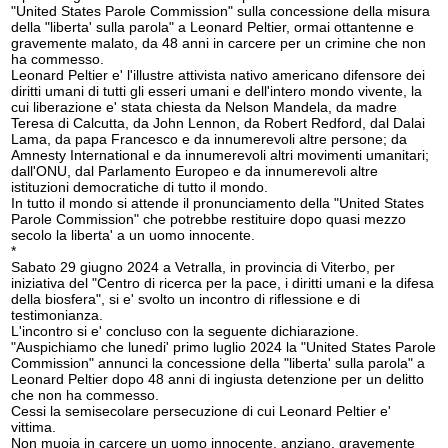
"United States Parole Commission" sulla concessione della misura
della "liberta' sulla parola" a Leonard Peltier, ormai ottantenne e
gravemente malato, da 48 anni in carcere per un crimine che non
ha commesso.
Leonard Peltier e' l'illustre attivista nativo americano difensore dei
diritti umani di tutti gli esseri umani e dell'intero mondo vivente, la
cui liberazione e' stata chiesta da Nelson Mandela, da madre
Teresa di Calcutta, da John Lennon, da Robert Redford, dal Dalai
Lama, da papa Francesco e da innumerevoli altre persone; da
Amnesty International e da innumerevoli altri movimenti umanitari;
dall'ONU, dal Parlamento Europeo e da innumerevoli altre
istituzioni democratiche di tutto il mondo.
In tutto il mondo si attende il pronunciamento della "United States
Parole Commission" che potrebbe restituire dopo quasi mezzo
secolo la liberta' a un uomo innocente.
*
Sabato 29 giugno 2024 a Vetralla, in provincia di Viterbo, per
iniziativa del "Centro di ricerca per la pace, i diritti umani e la difesa
della biosfera", si e' svolto un incontro di riflessione e di
testimonianza.
L'incontro si e' concluso con la seguente dichiarazione.
"Auspichiamo che lunedi' primo luglio 2024 la "United States Parole
Commission" annunci la concessione della "liberta' sulla parola" a
Leonard Peltier dopo 48 anni di ingiusta detenzione per un delitto
che non ha commesso.
Cessi la semisecolare persecuzione di cui Leonard Peltier e'
vittima.
Non muoia in carcere un uomo innocente, anziano, gravemente