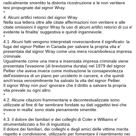
radicalmente smentito la distorta ricostruzione e le non veritiere
tesi propugnate dal signor Wray.
*
4. Alcuni artifici retorici del signor Wray
Nella sua lettera oltre alle citate affermazioni non veritiere e alle
citate omissioni il signor Wray fa uso di alcuni artifici retorici di cui e'
evidente la finalita' suggestiva e quindi ingannevole.
*
4.1. Alcuni fatti vengono interpretati rovesciandone il significato: la
fuga del signor Peltier in Canada per salvare la propria vita e'
presentata dal signor Wray come una mera rocambolesca impresa
criminale.
Ugualmente come una mera e insensata impresa criminale viene
presentata l'evasione (di brevissima durata) nel 1979 del signor
Peltier che aveva invece come motivazione la consapevolezza
dell'esistenza di un piano per ucciderlo in carcere, e che quindi
anch'essa verosimilmente ha salvato la vita del signor Peltier.
Il signor Wray non puo' ignorare che il diritto a salvare la propria
vita prevale su ogni altro.
*
4.2. Alcune citazioni frammentarie e decontestualizzate sono
utilizzate al fine di far sembrare fondate su dati oggettivi tesi che
invece in realta' sono state pienamente smentite.
*
4.3. il dolore dei familiari e dei colleghi di Coler e Williams e'
strumentalizzato a fini di ingiustizia.
Il dolore dei familiari, dei colleghi e degli amici delle vittime merita
rispetto e condivisione; utilizzarlo per fomentare il risentimento nei