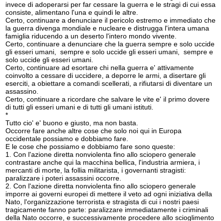
invece di adoperarsi per far cessare la guerra e le stragi di cui essa
consiste, alimentano l'una e quindi le altre.
Certo, continuare a denunciare il pericolo estremo e immediato che
la guerra divenga mondiale e nucleare e distrugga l'intera umana
famiglia riducendo a un deserto l'intero mondo vivente.
Certo, continuare a denunciare che la guerra sempre e solo uccide
gli esseri umani, sempre e solo uccide gli esseri umani, sempre e
solo uccide gli esseri umani.
Certo, continuare ad esortare chi nella guerra e' attivamente
coinvolto a cessare di uccidere, a deporre le armi, a disertare gli
eserciti, a obiettare a comandi scellerati, a rifiutarsi di diventare un
assassino.
Certo, continuare a ricordare che salvare le vite e' il primo dovere
di tutti gli esseri umani e di tutti gli umani istituti.
*
Tutto cio' e' buono e giusto, ma non basta.
Occorre fare anche altre cose che solo noi qui in Europa
occidentale possiamo e dobbiamo fare.
E le cose che possiamo e dobbiamo fare sono queste:
1. Con l'azione diretta nonviolenta fino allo sciopero generale
contrastare anche qui la macchina bellica, l'industria armiera, i
mercanti di morte, la follia militarista, i governanti stragisti:
paralizzare i poteri assassini occorre.
2. Con l'azione diretta nonviolenta fino allo sciopero generale
imporre ai governi europei di mettere il veto ad ogni iniziativa della
Nato, l'organizzazione terrorista e stragista di cui i nostri paesi
tragicamente fanno parte: paralizzare immediatamente i criminali
della Nato occorre, e successivamente procedere allo scioglimento