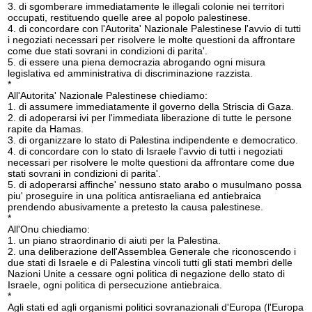
3. di sgomberare immediatamente le illegali colonie nei territori
occupati, restituendo quelle aree al popolo palestinese.
4. di concordare con l'Autorita' Nazionale Palestinese l'avvio di tutti
i negoziati necessari per risolvere le molte questioni da affrontare
come due stati sovrani in condizioni di parita'.
5. di essere una piena democrazia abrogando ogni misura
legislativa ed amministrativa di discriminazione razzista.
*
All'Autorita' Nazionale Palestinese chiediamo:
1. di assumere immediatamente il governo della Striscia di Gaza.
2. di adoperarsi ivi per l'immediata liberazione di tutte le persone
rapite da Hamas.
3. di organizzare lo stato di Palestina indipendente e democratico.
4. di concordare con lo stato di Israele l'avvio di tutti i negoziati
necessari per risolvere le molte questioni da affrontare come due
stati sovrani in condizioni di parita'.
5. di adoperarsi affinche' nessuno stato arabo o musulmano possa
piu' proseguire in una politica antisraeliana ed antiebraica
prendendo abusivamente a pretesto la causa palestinese.
*
All'Onu chiediamo:
1. un piano straordinario di aiuti per la Palestina.
2. una deliberazione dell'Assemblea Generale che riconoscendo i
due stati di Israele e di Palestina vincoli tutti gli stati membri delle
Nazioni Unite a cessare ogni politica di negazione dello stato di
Israele, ogni politica di persecuzione antiebraica.
*
Agli stati ed agli organismi politici sovranazionali d'Europa (l'Europa