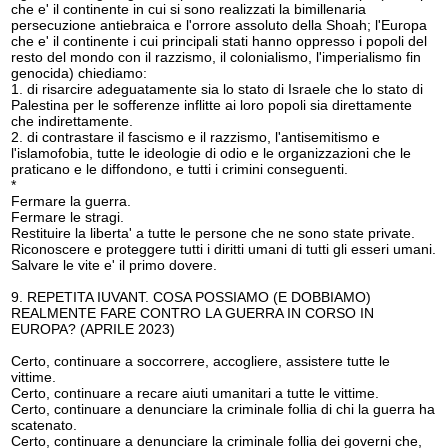
che e' il continente in cui si sono realizzati la bimillenaria
persecuzione antiebraica e l'orrore assoluto della Shoah; l'Europa
che e' il continente i cui principali stati hanno oppresso i popoli del
resto del mondo con il razzismo, il colonialismo, l'imperialismo fin
genocida) chiediamo:
1. di risarcire adeguatamente sia lo stato di Israele che lo stato di
Palestina per le sofferenze inflitte ai loro popoli sia direttamente
che indirettamente.
2. di contrastare il fascismo e il razzismo, l'antisemitismo e
l'islamofobia, tutte le ideologie di odio e le organizzazioni che le
praticano e le diffondono, e tutti i crimini conseguenti.
*
Fermare la guerra.
Fermare le stragi.
Restituire la liberta' a tutte le persone che ne sono state private.
Riconoscere e proteggere tutti i diritti umani di tutti gli esseri umani.
Salvare le vite e' il primo dovere.
9. REPETITA IUVANT. COSA POSSIAMO (E DOBBIAMO)
REALMENTE FARE CONTRO LA GUERRA IN CORSO IN
EUROPA? (APRILE 2023)
Certo, continuare a soccorrere, accogliere, assistere tutte le
vittime.
Certo, continuare a recare aiuti umanitari a tutte le vittime.
Certo, continuare a denunciare la criminale follia di chi la guerra ha
scatenato.
Certo, continuare a denunciare la criminale follia dei governi che,