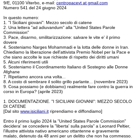
9/E, 01100 Viterbo, e-mail:
centropacevt at gmail.com
Numero 541 del 24 giugno 2024
In questo numero:
1. "I Siciliani giovani": Mezzo secolo di catene
2. Una lettera "ad adiuvandum" alla "United States Parole
Commission"
3. Pace, disarmo, smilitarizzazione: salvare le vite e' il primo
dovere
4. Sosteniamo Narges Mohammadi e la lotta delle donne in Iran.
Chiediamo la liberazione dell'attivista Premio Nobel per la Pace e
che siano accolte le sue richieste di rispetto dei diritti umani
5. Alcuni riferimenti utili
6. Sosteniamo il Coordinamento Italiano di Sostegno alle Donne
Afghane
7. Ripetiamo ancora una volta...
8. A costo di sembrare il solito grillo parlante... (novembre 2023)
9. Cosa possiamo (e dobbiamo) realmente fare contro la guerra in
corso in Europa? (aprile 2023)
1. DOCUMENTAZIONE. "I SICILIANI GIOVANI": MEZZO SECOLO
DI CATENE
[Dal sito
www.isiciliani.it
riprendiamo e diffondiamo]
Entro il primo luglio 2024 la "United States Parole Commission"
decidera' se concedere la "liberta' sulla parola" a Leonard Peltier,
l'illustre attivista nativo americano ottantenne e gravemente
malato, detenuto da 48 anni per un delitto che non ha commesso.