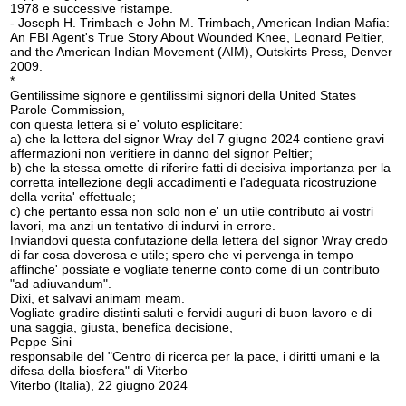
1978 e successive ristampe.
- Joseph H. Trimbach e John M. Trimbach, American Indian Mafia:
An FBI Agent's True Story About Wounded Knee, Leonard Peltier,
and the American Indian Movement (AIM), Outskirts Press, Denver
2009.
*
Gentilissime signore e gentilissimi signori della United States
Parole Commission,
con questa lettera si e' voluto esplicitare:
a) che la lettera del signor Wray del 7 giugno 2024 contiene gravi
affermazioni non veritiere in danno del signor Peltier;
b) che la stessa omette di riferire fatti di decisiva importanza per la
corretta intellezione degli accadimenti e l'adeguata ricostruzione
della verita' effettuale;
c) che pertanto essa non solo non e' un utile contributo ai vostri
lavori, ma anzi un tentativo di indurvi in errore.
Inviandovi questa confutazione della lettera del signor Wray credo
di far cosa doverosa e utile; spero che vi pervenga in tempo
affinche' possiate e vogliate tenerne conto come di un contributo
"ad adiuvandum".
Dixi, et salvavi animam meam.
Vogliate gradire distinti saluti e fervidi auguri di buon lavoro e di
una saggia, giusta, benefica decisione,
Peppe Sini
responsabile del "Centro di ricerca per la pace, i diritti umani e la
difesa della biosfera" di Viterbo
Viterbo (Italia), 22 giugno 2024