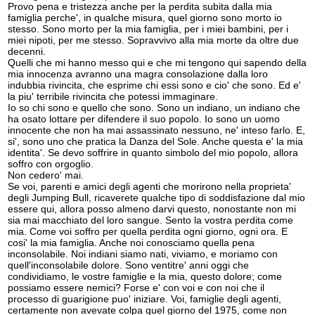
Provo pena e tristezza anche per la perdita subita dalla mia
famiglia perche', in qualche misura, quel giorno sono morto io
stesso. Sono morto per la mia famiglia, per i miei bambini, per i
miei nipoti, per me stesso. Sopravvivo alla mia morte da oltre due
decenni.
Quelli che mi hanno messo qui e che mi tengono qui sapendo della
mia innocenza avranno una magra consolazione dalla loro
indubbia rivincita, che esprime chi essi sono e cio' che sono. Ed e'
la piu' terribile rivincita che potessi immaginare.
Io so chi sono e quello che sono. Sono un indiano, un indiano che
ha osato lottare per difendere il suo popolo. Io sono un uomo
innocente che non ha mai assassinato nessuno, ne' inteso farlo. E,
si', sono uno che pratica la Danza del Sole. Anche questa e' la mia
identita'. Se devo soffrire in quanto simbolo del mio popolo, allora
soffro con orgoglio.
Non cedero' mai.
Se voi, parenti e amici degli agenti che morirono nella proprieta'
degli Jumping Bull, ricaverete qualche tipo di soddisfazione dal mio
essere qui, allora posso almeno darvi questo, nonostante non mi
sia mai macchiato del loro sangue. Sento la vostra perdita come
mia. Come voi soffro per quella perdita ogni giorno, ogni ora. E
cosi' la mia famiglia. Anche noi conosciamo quella pena
inconsolabile. Noi indiani siamo nati, viviamo, e moriamo con
quell'inconsolabile dolore. Sono ventitre' anni oggi che
condividiamo, le vostre famiglie e la mia, questo dolore; come
possiamo essere nemici? Forse e' con voi e con noi che il
processo di guarigione puo' iniziare. Voi, famiglie degli agenti,
certamente non avevate colpa quel giorno del 1975, come non