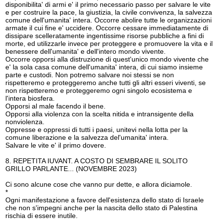
disponibilita' di armi e' il primo necessario passo per salvare le vite
e per costruire la pace, la giustizia, la civile convivenza, la salvezza
comune dell'umanita' intera. Occorre abolire tutte le organizzazioni
armate il cui fine e' uccidere. Occorre cessare immediatamente di
dissipare scelleratamente ingentissime risorse pubbliche a fini di
morte, ed utilizzarle invece per proteggere e promuovere la vita e il
benessere dell'umanita' e dell'intero mondo vivente.
Occorre opporsi alla distruzione di quest'unico mondo vivente che
e' la sola casa comune dell'umanita' intera, di cui siamo insieme
parte e custodi. Non potremo salvare noi stessi se non
rispetteremo e proteggeremo anche tutti gli altri esseri viventi, se
non rispetteremo e proteggeremo ogni singolo ecosistema e
l'intera biosfera.
Opporsi al male facendo il bene.
Opporsi alla violenza con la scelta nitida e intransigente della
nonviolenza.
Oppresse e oppressi di tutti i paesi, unitevi nella lotta per la
comune liberazione e la salvezza del'umanita' intera.
Salvare le vite e' il primo dovere.
8. REPETITA IUVANT. A COSTO DI SEMBRARE IL SOLITO
GRILLO PARLANTE... (NOVEMBRE 2023)
Ci sono alcune cose che vanno pur dette, e allora diciamole.
*
Ogni manifestazione a favore dell'esistenza dello stato di Israele
che non s'impegni anche per la nascita dello stato di Palestina
rischia di essere inutile.