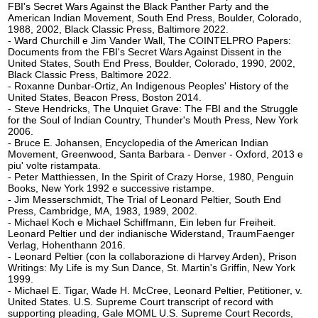
FBI's Secret Wars Against the Black Panther Party and the
American Indian Movement, South End Press, Boulder, Colorado,
1988, 2002, Black Classic Press, Baltimore 2022.
- Ward Churchill e Jim Vander Wall, The COINTELPRO Papers:
Documents from the FBI's Secret Wars Against Dissent in the
United States, South End Press, Boulder, Colorado, 1990, 2002,
Black Classic Press, Baltimore 2022.
- Roxanne Dunbar-Ortiz, An Indigenous Peoples' History of the
United States, Beacon Press, Boston 2014.
- Steve Hendricks, The Unquiet Grave: The FBI and the Struggle
for the Soul of Indian Country, Thunder's Mouth Press, New York
2006.
- Bruce E. Johansen, Encyclopedia of the American Indian
Movement, Greenwood, Santa Barbara - Denver - Oxford, 2013 e
piu' volte ristampata.
- Peter Matthiessen, In the Spirit of Crazy Horse, 1980, Penguin
Books, New York 1992 e successive ristampe.
- Jim Messerschmidt, The Trial of Leonard Peltier, South End
Press, Cambridge, MA, 1983, 1989, 2002.
- Michael Koch e Michael Schiffmann, Ein leben fur Freiheit.
Leonard Peltier und der indianische Widerstand, TraumFaenger
Verlag, Hohenthann 2016.
- Leonard Peltier (con la collaborazione di Harvey Arden), Prison
Writings: My Life is my Sun Dance, St. Martin's Griffin, New York
1999.
- Michael E. Tigar, Wade H. McCree, Leonard Peltier, Petitioner, v.
United States. U.S. Supreme Court transcript of record with
supporting pleading, Gale MOML U.S. Supreme Court Records,