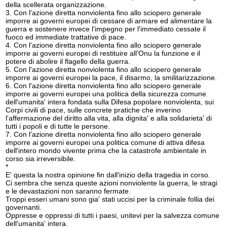
della scellerata organizzazione.
3. Con l'azione diretta nonviolenta fino allo sciopero generale
imporre ai governi europei di cessare di armare ed alimentare la
guerra e sostenere invece l'impegno per l'immediato cessate il
fuoco ed immediate trattative di pace.
4. Con l'azione diretta nonviolenta fino allo sciopero generale
imporre ai governi europei di restituire all'Onu la funzione e il
potere di abolire il flagello della guerra.
5. Con l'azione diretta nonviolenta fino allo sciopero generale
imporre ai governi europei la pace, il disarmo, la smilitarizzazione.
6. Con l'azione diretta nonviolenta fino allo sciopero generale
imporre ai governi europei una politica della sicurezza comune
dell'umanita' intera fondata sulla Difesa popolare nonviolenta, sui
Corpi civili di pace, sulle concrete pratiche che inverino
l'affermazione del diritto alla vita, alla dignita' e alla solidarieta' di
tutti i popoli e di tutte le persone.
7. Con l'azione diretta nonviolenta fino allo sciopero generale
imporre ai governi europei una politica comune di attiva difesa
dell'intero mondo vivente prima che la catastrofe ambientale in
corso sia irreversibile.
*
E' questa la nostra opinione fin dall'inizio della tragedia in corso.
Ci sembra che senza queste azioni nonviolente la guerra, le stragi
e le devastazioni non saranno fermate.
Troppi esseri umani sono gia' stati uccisi per la criminale follia dei
governanti.
Oppresse e oppressi di tutti i paesi, unitevi per la salvezza comune
dell'umanita' intera.