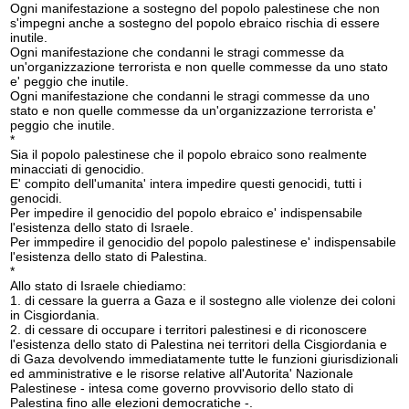
Ogni manifestazione a sostegno del popolo palestinese che non
s'impegni anche a sostegno del popolo ebraico rischia di essere
inutile.
Ogni manifestazione che condanni le stragi commesse da
un'organizzazione terrorista e non quelle commesse da uno stato
e' peggio che inutile.
Ogni manifestazione che condanni le stragi commesse da uno
stato e non quelle commesse da un'organizzazione terrorista e'
peggio che inutile.
*
Sia il popolo palestinese che il popolo ebraico sono realmente
minacciati di genocidio.
E' compito dell'umanita' intera impedire questi genocidi, tutti i
genocidi.
Per impedire il genocidio del popolo ebraico e' indispensabile
l'esistenza dello stato di Israele.
Per immpedire il genocidio del popolo palestinese e' indispensabile
l'esistenza dello stato di Palestina.
*
Allo stato di Israele chiediamo:
1. di cessare la guerra a Gaza e il sostegno alle violenze dei coloni
in Cisgiordania.
2. di cessare di occupare i territori palestinesi e di riconoscere
l'esistenza dello stato di Palestina nei territori della Cisgiordania e
di Gaza devolvendo immediatamente tutte le funzioni giurisdizionali
ed amministrative e le risorse relative all'Autorita' Nazionale
Palestinese - intesa come governo provvisorio dello stato di
Palestina fino alle elezioni democratiche -.