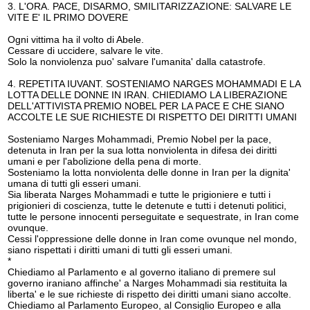
3. L'ORA. PACE, DISARMO, SMILITARIZZAZIONE: SALVARE LE
VITE E' IL PRIMO DOVERE
Ogni vittima ha il volto di Abele.
Cessare di uccidere, salvare le vite.
Solo la nonviolenza puo' salvare l'umanita' dalla catastrofe.
4. REPETITA IUVANT. SOSTENIAMO NARGES MOHAMMADI E LA
LOTTA DELLE DONNE IN IRAN. CHIEDIAMO LA LIBERAZIONE
DELL'ATTIVISTA PREMIO NOBEL PER LA PACE E CHE SIANO
ACCOLTE LE SUE RICHIESTE DI RISPETTO DEI DIRITTI UMANI
Sosteniamo Narges Mohammadi, Premio Nobel per la pace,
detenuta in Iran per la sua lotta nonviolenta in difesa dei diritti
umani e per l'abolizione della pena di morte.
Sosteniamo la lotta nonviolenta delle donne in Iran per la dignita'
umana di tutti gli esseri umani.
Sia liberata Narges Mohammadi e tutte le prigioniere e tutti i
prigionieri di coscienza, tutte le detenute e tutti i detenuti politici,
tutte le persone innocenti perseguitate e sequestrate, in Iran come
ovunque.
Cessi l'oppressione delle donne in Iran come ovunque nel mondo,
siano rispettati i diritti umani di tutti gli esseri umani.
*
Chiediamo al Parlamento e al governo italiano di premere sul
governo iraniano affinche' a Narges Mohammadi sia restituita la
liberta' e le sue richieste di rispetto dei diritti umani siano accolte.
Chiediamo al Parlamento Europeo, al Consiglio Europeo e alla