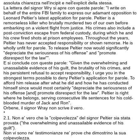
assoluta chiarezza nell'incipit e nell'explicit della stessa.
La lettera del signor Wry si apre con queste parole: "I write on
behalf of the entire FBI family to express our adamant opposition to
Leonard Peltier's latest application for parole. Peltier is a
remorseless killer who brutally murdered two of our own before
embarking on a violent flight from justice. His crimes also include a
post-conviction escape from federal custody, during which he and
his crew fired shots at prison employees. Throughout the years,
Peltier has never accepted responsibility or shown remorse. He is
wholly unfit for parole. To release Peltier now would significantly
"depreciate the seriousness of his offense" and "promote
disrespect for the law"".
E si conclude con queste parole: "Given the overwhelming and
unassailable evidence of his guilt, the brutality of his crimes, and
his persistent refusal to accept responsibility, I urge you in the
strongest terms possible to deny Peltier's application for parole. To
afford him release after what he did and how he has conducted
himself since would most certainly "depreciate the seriousness of
his offense [and] promote disrespect for the law". Peltier is right
where he belongs, serving consecutive life sentences for his cold-
blooded murder of Jack and Ron".
Orbene, il signor Wray non scrive il vero.
*
2.1. Non e' vero che la "colpevolezza" del signor Peltier sia stata
provata ("the overwhelming and unassailable evidence of his
guilt").
Non vi sono ne' testimonianze ne' prove che dimostrino la sua
colpevolezza.