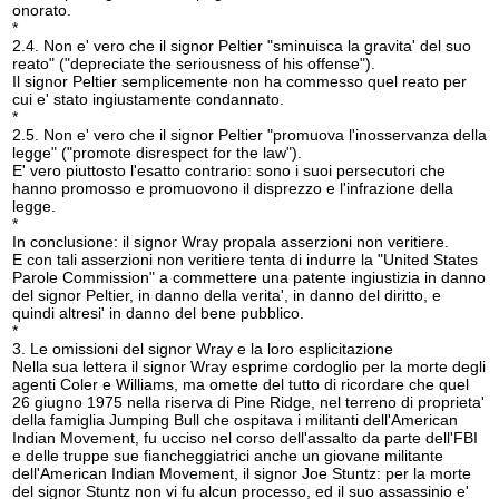
onorato.
*
2.4. Non e' vero che il signor Peltier "sminuisca la gravita' del suo
reato" ("depreciate the seriousness of his offense").
Il signor Peltier semplicemente non ha commesso quel reato per
cui e' stato ingiustamente condannato.
*
2.5. Non e' vero che il signor Peltier "promuova l'inosservanza della
legge" ("promote disrespect for the law").
E' vero piuttosto l'esatto contrario: sono i suoi persecutori che
hanno promosso e promuovono il disprezzo e l'infrazione della
legge.
*
In conclusione: il signor Wray propala asserzioni non veritiere.
E con tali asserzioni non veritiere tenta di indurre la "United States
Parole Commission" a commettere una patente ingiustizia in danno
del signor Peltier, in danno della verita', in danno del diritto, e
quindi altresi' in danno del bene pubblico.
*
3. Le omissioni del signor Wray e la loro esplicitazione
Nella sua lettera il signor Wray esprime cordoglio per la morte degli
agenti Coler e Williams, ma omette del tutto di ricordare che quel
26 giugno 1975 nella riserva di Pine Ridge, nel terreno di proprieta'
della famiglia Jumping Bull che ospitava i militanti dell'American
Indian Movement, fu ucciso nel corso dell'assalto da parte dell'FBI
e delle truppe sue fiancheggiatrici anche un giovane militante
dell'American Indian Movement, il signor Joe Stuntz: per la morte
del signor Stuntz non vi fu alcun processo, ed il suo assassinio e'