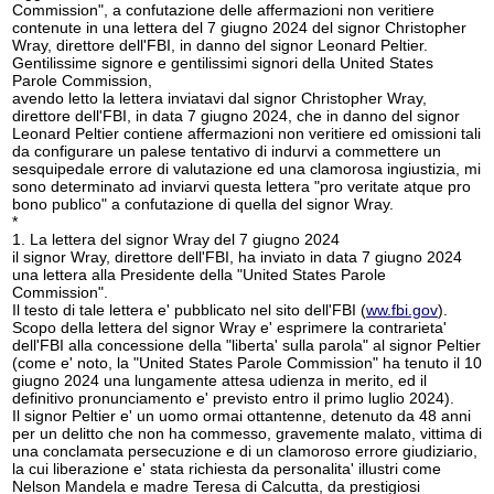
Commission", a confutazione delle affermazioni non veritiere
contenute in una lettera del 7 giugno 2024 del signor Christopher
Wray, direttore dell'FBI, in danno del signor Leonard Peltier.
Gentilissime signore e gentilissimi signori della United States
Parole Commission,
avendo letto la lettera inviatavi dal signor Christopher Wray,
direttore dell'FBI, in data 7 giugno 2024, che in danno del signor
Leonard Peltier contiene affermazioni non veritiere ed omissioni tali
da configurare un palese tentativo di indurvi a commettere un
sesquipedale errore di valutazione ed una clamorosa ingiustizia, mi
sono determinato ad inviarvi questa lettera "pro veritate atque pro
bono publico" a confutazione di quella del signor Wray.
*
1. La lettera del signor Wray del 7 giugno 2024
il signor Wray, direttore dell'FBI, ha inviato in data 7 giugno 2024
una lettera alla Presidente della "United States Parole
Commission".
Il testo di tale lettera e' pubblicato nel sito dell'FBI (
ww.fbi.gov
).
Scopo della lettera del signor Wray e' esprimere la contrarieta'
dell'FBI alla concessione della "liberta' sulla parola" al signor Peltier
(come e' noto, la "United States Parole Commission" ha tenuto il 10
giugno 2024 una lungamente attesa udienza in merito, ed il
definitivo pronunciamento e' previsto entro il primo luglio 2024).
Il signor Peltier e' un uomo ormai ottantenne, detenuto da 48 anni
per un delitto che non ha commesso, gravemente malato, vittima di
una conclamata persecuzione e di un clamoroso errore giudiziario,
la cui liberazione e' stata richiesta da personalita' illustri come
Nelson Mandela e madre Teresa di Calcutta, da prestigiosi