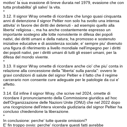
motivo' la sua evasione di breve durata nel 1979, evasione che con
tutta probabilita' gli salvo' la vita.
*
3.12. Il signor Wray omette di ricordare che lungo quasi cinquanta
anni di detenzione il signor Peltier non solo ha svolto una intensa
attivita' in favore dei diritti dei detenuti - ad esempio quello alla
liberta' religiosa -, ma ha anche costantemente espresso un
importante sostegno alle lotte nonviolente in difesa dei popoli
nativi, dei diritti umani e della natura; ha promosso e sostenuto
iniziative educative e di assistenza sociale; e' sempre piu' divenuto
una figura di riferimento a livello mondiale nell'impegno per i diritti
dei popoli nativi, per i diritti umani di tutti gli esseri umani, per la
difesa del mondo vivente.
*
3.13. Il signor Wray omette di ricordare anche cio' che piu' conta in
relazione alla concessione della "liberta' sulla parola": ovvero le
gravi condizioni di salute del signor Peltier e il fatto che il regime
carcerario non consente cure adeguate per le patologie da cui e'
affetto.
*
3.14. Ed infine il signor Wray, che scrive nel 2024, omette di
ricordare il pronunciamento della Commissione giuridica ad hoc
dell'Organizzazione delle Nazioni Unite (ONU) che nel 2022 dopo
una ricognizione dell'intera vicenda giudiziaria del signor Peltier ha
concluso chiedendone la liberazione.
*
In conclusione: perche' tutte queste omissioni?
E' fin troppo ovvio: perche' ricordare questi fatti avrebbe