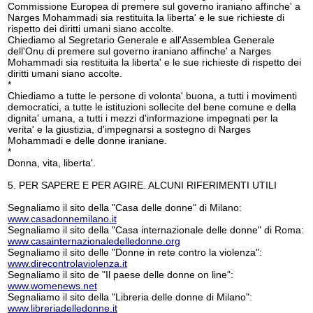
Commissione Europea di premere sul governo iraniano affinche' a
Narges Mohammadi sia restituita la liberta' e le sue richieste di
rispetto dei diritti umani siano accolte.
Chiediamo al Segretario Generale e all'Assemblea Generale
dell'Onu di premere sul governo iraniano affinche' a Narges
Mohammadi sia restituita la liberta' e le sue richieste di rispetto dei
diritti umani siano accolte.
*
Chiediamo a tutte le persone di volonta' buona, a tutti i movimenti
democratici, a tutte le istituzioni sollecite del bene comune e della
dignita' umana, a tutti i mezzi d'informazione impegnati per la
verita' e la giustizia, d'impegnarsi a sostegno di Narges
Mohammadi e delle donne iraniane.
*
Donna, vita, liberta'.
5. PER SAPERE E PER AGIRE. ALCUNI RIFERIMENTI UTILI
Segnaliamo il sito della "Casa delle donne" di Milano:
www.casadonnemilano.it
Segnaliamo il sito della "Casa internazionale delle donne" di Roma:
www.casainternazionaledelledonne.org
Segnaliamo il sito delle "Donne in rete contro la violenza":
www.direcontrolaviolenza.it
Segnaliamo il sito de "Il paese delle donne on line":
www.womenews.net
Segnaliamo il sito della "Libreria delle donne di Milano":
www.libreriadelledonne.it