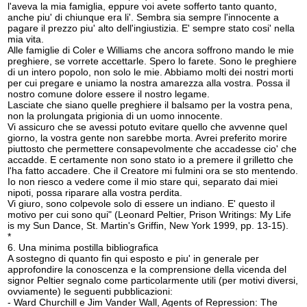
l'aveva la mia famiglia, eppure voi avete sofferto tanto quanto,
anche piu' di chiunque era li'. Sembra sia sempre l'innocente a
pagare il prezzo piu' alto dell'ingiustizia. E' sempre stato cosi' nella
mia vita.
Alle famiglie di Coler e Williams che ancora soffrono mando le mie
preghiere, se vorrete accettarle. Spero lo farete. Sono le preghiere
di un intero popolo, non solo le mie. Abbiamo molti dei nostri morti
per cui pregare e uniamo la nostra amarezza alla vostra. Possa il
nostro comune dolore essere il nostro legame.
Lasciate che siano quelle preghiere il balsamo per la vostra pena,
non la prolungata prigionia di un uomo innocente.
Vi assicuro che se avessi potuto evitare quello che avvenne quel
giorno, la vostra gente non sarebbe morta. Avrei preferito morire
piuttosto che permettere consapevolmente che accadesse cio' che
accadde. E certamente non sono stato io a premere il grilletto che
l'ha fatto accadere. Che il Creatore mi fulmini ora se sto mentendo.
Io non riesco a vedere come il mio stare qui, separato dai miei
nipoti, possa riparare alla vostra perdita.
Vi giuro, sono colpevole solo di essere un indiano. E' questo il
motivo per cui sono qui" (Leonard Peltier, Prison Writings: My Life
is my Sun Dance, St. Martin's Griffin, New York 1999, pp. 13-15).
*
6. Una minima postilla bibliografica
A sostegno di quanto fin qui esposto e piu' in generale per
approfondire la conoscenza e la comprensione della vicenda del
signor Peltier segnalo come particolarmente utili (per motivi diversi,
ovviamente) le seguenti pubblicazioni:
- Ward Churchill e Jim Vander Wall, Agents of Repression: The