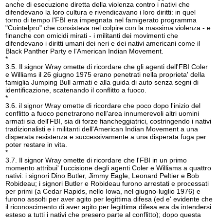
anche di esecuzione diretta della violenza contro i nativi che
difendevano la loro cultura e rivendicavano i loro diritti: in quel
torno di tempo l'FBI era impegnata nel famigerato programma
"Cointelpro" che consisteva nel colpire con la massima violenza - e
finanche con omicidi mirati - i militanti dei movimenti che
difendevano i diritti umani dei neri e dei nativi americani come il
Black Panther Party e l'American Indian Movement.
*
3.5. Il signor Wray omette di ricordare che gli agenti dell'FBI Coler
e Williams il 26 giugno 1975 erano penetrati nella proprieta' della
famiglia Jumping Bull armati e alla guida di auto senza segni di
identificazione, scatenando il conflitto a fuoco.
*
3.6. il signor Wray omette di ricordare che poco dopo l'inizio del
conflitto a fuoco penetrarono nell'area innumerevoli altri uomini
armati sia dell'FBI, sia di forze fiancheggiatrici, costringendo i nativi
tradizionalisti e i militanti dell'American Indian Movement a una
disperata resistenza e successivamente a una disperata fuga per
poter restare in vita.
*
3.7. Il signor Wray omette di ricordare che l'FBI in un primo
momento attribui' l'uccisione degli agenti Coler e Williams a quattro
nativi: i signori Dino Butler, Jimmy Eagle, Leonard Peltier e Bob
Robideau; i signori Butler e Robideau furono arrestati e processati
per primi (a Cedar Rapids, nello Iowa, nel giugno-luglio 1976) e
furono assolti per aver agito per legittima difesa (ed e' evidente che
il riconoscimento di aver agito per legittima difesa era da intendersi
esteso a tutti i nativi che presero parte al conflitto); dopo questa