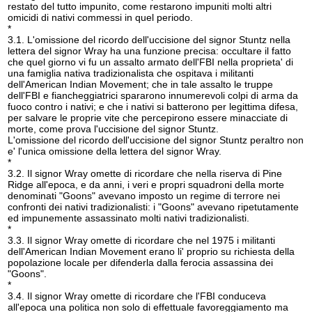
restato del tutto impunito, come restarono impuniti molti altri
omicidi di nativi commessi in quel periodo.
*
3.1. L'omissione del ricordo dell'uccisione del signor Stuntz nella
lettera del signor Wray ha una funzione precisa: occultare il fatto
che quel giorno vi fu un assalto armato dell'FBI nella proprieta' di
una famiglia nativa tradizionalista che ospitava i militanti
dell'American Indian Movement; che in tale assalto le truppe
dell'FBI e fiancheggiatrici spararono innumerevoli colpi di arma da
fuoco contro i nativi; e che i nativi si batterono per legittima difesa,
per salvare le proprie vite che percepirono essere minacciate di
morte, come prova l'uccisione del signor Stuntz.
L'omissione del ricordo dell'uccisione del signor Stuntz peraltro non
e' l'unica omissione della lettera del signor Wray.
*
3.2. Il signor Wray omette di ricordare che nella riserva di Pine
Ridge all'epoca, e da anni, i veri e propri squadroni della morte
denominati "Goons" avevano imposto un regime di terrore nei
confronti dei nativi tradizionalisti: i "Goons" avevano ripetutamente
ed impunemente assassinato molti nativi tradizionalisti.
*
3.3. Il signor Wray omette di ricordare che nel 1975 i militanti
dell'American Indian Movement erano li' proprio su richiesta della
popolazione locale per difenderla dalla ferocia assassina dei
"Goons".
*
3.4. Il signor Wray omette di ricordare che l'FBI conduceva
all'epoca una politica non solo di effettuale favoreggiamento ma