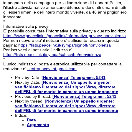
impegnata nella campagna per la liberazione di Leonard Peltier,
l'illustre attivista nativo americano difensore dei diritti umani di tutti
gli esseri umani e dell'intero mondo vivente, da 48 anni prigioniero
innocente.
*
Informativa sulla privacy
E' possibile consultare l'informativa sulla privacy a questo indirizzo:
https://www.peacelink.it/peacelink/informativa-privacy-nonviolenza
Per non ricevere piu' il notiziario e' sufficiente recarsi in questa
pagina:
https://lists.peacelink.it/sympa/signoff/nonviolenza
Per iscriversi al notiziario l'indirizzo e'
https://lists.peacelink.it/sympa/subscribe/nonviolenza
*
L'unico indirizzo di posta elettronica utilizzabile per contattare la
redazione e'
centropacevt at gmail.com
Prev by Date:
[Nonviolenza] Telegrammi. 5241
Next by Date:
[Nonviolenza] Un appello urgente:
vanifichiamo il tentativo del signor Wray, direttore
dell'FBI, di far morire in carcere un uomo innocente
Previous by thread:
[Nonviolenza] Telegrammi. 5241
Next by thread:
[Nonviolenza] Un appello urgente:
vanifichiamo il tentativo del signor Wray, direttore
dell'FBI, di far morire in carcere un uomo innocente
Indice:
Data
Argomento