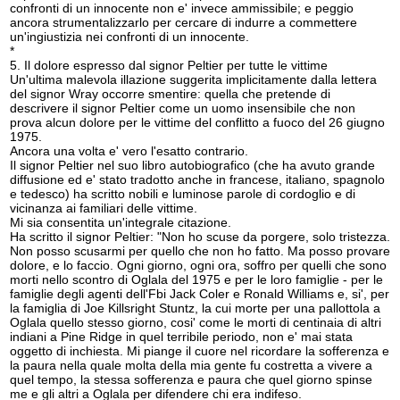
confronti di un innocente non e' invece ammissibile; e peggio
ancora strumentalizzarlo per cercare di indurre a commettere
un'ingiustizia nei confronti di un innocente.
*
5. Il dolore espresso dal signor Peltier per tutte le vittime
Un'ultima malevola illazione suggerita implicitamente dalla lettera
del signor Wray occorre smentire: quella che pretende di
descrivere il signor Peltier come un uomo insensibile che non
prova alcun dolore per le vittime del conflitto a fuoco del 26 giugno
1975.
Ancora una volta e' vero l'esatto contrario.
Il signor Peltier nel suo libro autobiografico (che ha avuto grande
diffusione ed e' stato tradotto anche in francese, italiano, spagnolo
e tedesco) ha scritto nobili e luminose parole di cordoglio e di
vicinanza ai familiari delle vittime.
Mi sia consentita un'integrale citazione.
Ha scritto il signor Peltier: "Non ho scuse da porgere, solo tristezza.
Non posso scusarmi per quello che non ho fatto. Ma posso provare
dolore, e lo faccio. Ogni giorno, ogni ora, soffro per quelli che sono
morti nello scontro di Oglala del 1975 e per le loro famiglie - per le
famiglie degli agenti dell'Fbi Jack Coler e Ronald Williams e, si', per
la famiglia di Joe Killsright Stuntz, la cui morte per una pallottola a
Oglala quello stesso giorno, cosi' come le morti di centinaia di altri
indiani a Pine Ridge in quel terribile periodo, non e' mai stata
oggetto di inchiesta. Mi piange il cuore nel ricordare la sofferenza e
la paura nella quale molta della mia gente fu costretta a vivere a
quel tempo, la stessa sofferenza e paura che quel giorno spinse
me e gli altri a Oglala per difendere chi era indifeso.