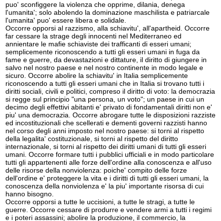
puo' sconfiggere la violenza che opprime, dilania, denega
l'umanita'; solo abolendo la dominazione maschilista e patriarcale
l'umanita' puo' essere libera e solidale.
Occorre opporsi al razzismo, alla schiavitu', all'apartheid. Occorre
far cessare la strage degli innocenti nel Mediterraneo ed
annientare le mafie schiaviste dei trafficanti di esseri umani;
semplicemente riconoscendo a tutti gli esseri umani in fuga da
fame e guerre, da devastazioni e dittature, il diritto di giungere in
salvo nel nostro paese e nel nostro continente in modo legale e
sicuro. Occorre abolire la schiavitu' in Italia semplicemente
riconoscendo a tutti gli esseri umani che in Italia si trovano tutti i
diritti sociali, civili e politici, compreso il diritto di voto: la democrazia
si regge sul principio "una persona, un voto"; un paese in cui un
decimo degli effettivi abitanti e' privato di fondamentali diritti non e'
piu' una democrazia. Occorre abrogare tutte le disposizioni razziste
ed incostituzionali che scellerati e dementi governi razzisti hanno
nel corso degli anni imposto nel nostro paese: si torni al rispetto
della legalita' costituzionale, si torni al rispetto del diritto
internazionale, si torni al rispetto dei diritti umani di tutti gli esseri
umani. Occorre formare tutti i pubblici ufficiali e in modo particolare
tutti gli appartenenti alle forze dell'ordine alla conoscenza e all'uso
delle risorse della nonviolenza: poiche' compito delle forze
dell'ordine e' proteggere la vita e i diritti di tutti gli esseri umani, la
conoscenza della nonviolenza e' la piu' importante risorsa di cui
hanno bisogno.
Occorre opporsi a tutte le uccisioni, a tutte le stragi, a tutte le
guerre. Occorre cessare di produrre e vendere armi a tutti i regimi
e i poteri assassini; abolire la produzione, il commercio, la