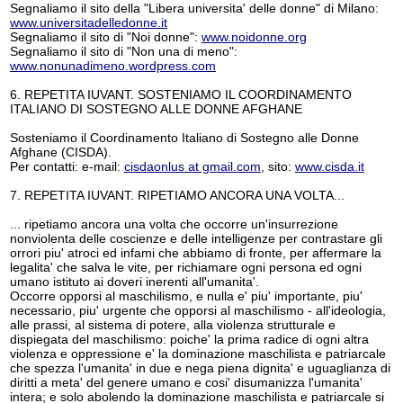
Segnaliamo il sito della "Libera universita' delle donne" di Milano:
www.universitadelledonne.it
Segnaliamo il sito di "Noi donne":
www.noidonne.org
Segnaliamo il sito di "Non una di meno":
www.nonunadimeno.wordpress.com
6. REPETITA IUVANT. SOSTENIAMO IL COORDINAMENTO
ITALIANO DI SOSTEGNO ALLE DONNE AFGHANE
Sosteniamo il Coordinamento Italiano di Sostegno alle Donne
Afghane (CISDA).
Per contatti: e-mail:
cisdaonlus at gmail.com
, sito:
www.cisda.it
7. REPETITA IUVANT. RIPETIAMO ANCORA UNA VOLTA...
... ripetiamo ancora una volta che occorre un'insurrezione
nonviolenta delle coscienze e delle intelligenze per contrastare gli
orrori piu' atroci ed infami che abbiamo di fronte, per affermare la
legalita' che salva le vite, per richiamare ogni persona ed ogni
umano istituto ai doveri inerenti all'umanita'.
Occorre opporsi al maschilismo, e nulla e' piu' importante, piu'
necessario, piu' urgente che opporsi al maschilismo - all'ideologia,
alle prassi, al sistema di potere, alla violenza strutturale e
dispiegata del maschilismo: poiche' la prima radice di ogni altra
violenza e oppressione e' la dominazione maschilista e patriarcale
che spezza l'umanita' in due e nega piena dignita' e uguaglianza di
diritti a meta' del genere umano e cosi' disumanizza l'umanita'
intera; e solo abolendo la dominazione maschilista e patriarcale si