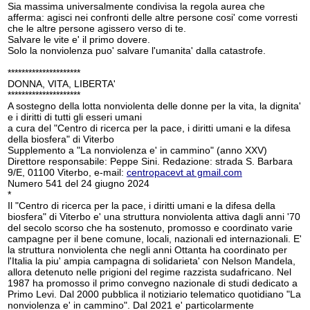
Sia massima universalmente condivisa la regola aurea che
afferma: agisci nei confronti delle altre persone cosi' come vorresti
che le altre persone agissero verso di te.
Salvare le vite e' il primo dovere.
Solo la nonviolenza puo' salvare l'umanita' dalla catastrofe.
*********************
DONNA, VITA, LIBERTA'
*********************
A sostegno della lotta nonviolenta delle donne per la vita, la dignita'
e i diritti di tutti gli esseri umani
a cura del "Centro di ricerca per la pace, i diritti umani e la difesa
della biosfera" di Viterbo
Supplemento a "La nonviolenza e' in cammino" (anno XXV)
Direttore responsabile: Peppe Sini. Redazione: strada S. Barbara
9/E, 01100 Viterbo, e-mail:
centropacevt at gmail.com
Numero 541 del 24 giugno 2024
*
Il "Centro di ricerca per la pace, i diritti umani e la difesa della
biosfera" di Viterbo e' una struttura nonviolenta attiva dagli anni '70
del secolo scorso che ha sostenuto, promosso e coordinato varie
campagne per il bene comune, locali, nazionali ed internazionali. E'
la struttura nonviolenta che negli anni Ottanta ha coordinato per
l'Italia la piu' ampia campagna di solidarieta' con Nelson Mandela,
allora detenuto nelle prigioni del regime razzista sudafricano. Nel
1987 ha promosso il primo convegno nazionale di studi dedicato a
Primo Levi. Dal 2000 pubblica il notiziario telematico quotidiano "La
nonviolenza e' in cammino". Dal 2021 e' particolarmente