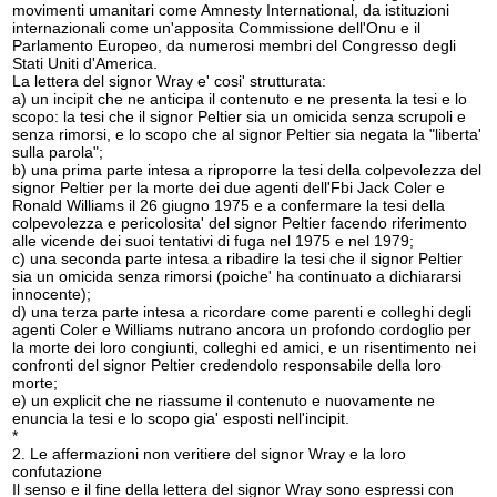
movimenti umanitari come Amnesty International, da istituzioni
internazionali come un'apposita Commissione dell'Onu e il
Parlamento Europeo, da numerosi membri del Congresso degli
Stati Uniti d'America.
La lettera del signor Wray e' cosi' strutturata:
a) un incipit che ne anticipa il contenuto e ne presenta la tesi e lo
scopo: la tesi che il signor Peltier sia un omicida senza scrupoli e
senza rimorsi, e lo scopo che al signor Peltier sia negata la "liberta'
sulla parola";
b) una prima parte intesa a riproporre la tesi della colpevolezza del
signor Peltier per la morte dei due agenti dell'Fbi Jack Coler e
Ronald Williams il 26 giugno 1975 e a confermare la tesi della
colpevolezza e pericolosita' del signor Peltier facendo riferimento
alle vicende dei suoi tentativi di fuga nel 1975 e nel 1979;
c) una seconda parte intesa a ribadire la tesi che il signor Peltier
sia un omicida senza rimorsi (poiche' ha continuato a dichiararsi
innocente);
d) una terza parte intesa a ricordare come parenti e colleghi degli
agenti Coler e Williams nutrano ancora un profondo cordoglio per
la morte dei loro congiunti, colleghi ed amici, e un risentimento nei
confronti del signor Peltier credendolo responsabile della loro
morte;
e) un explicit che ne riassume il contenuto e nuovamente ne
enuncia la tesi e lo scopo gia' esposti nell'incipit.
*
2. Le affermazioni non veritiere del signor Wray e la loro
confutazione
Il senso e il fine della lettera del signor Wray sono espressi con