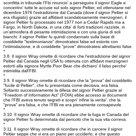
sconfitta in tribunale l'Fbi rinuncio' a perseguire il signor Eagle e
concentro' tutte le accuse sul solo signor Peltier, ed ottenutane nel
dicembre 1976 l'estradizione dal Canada (dove il signor Peltier si
era rifugiato) grazie ad affidavit scandalosamente menzogneri, il
signor Peltier fu processato nel 1977 non a Cedar Rapids ma a
Fargo, in North Dakota, in una citta' di forti tradizioni razziste, in
un'atmosfera di pesante intimidazione e con una giuria di soli
bianchi: il signor Peltier fu quindi condannato sulla base di
cosiddette "testimonianze" dimostratesi false ed estorte con
l'intimidazione, e di cosiddette "prove" dimostratesi altrettanto false.
*
3.8. Il signor Wray omette di ricordare che l'estradizione del signor
Peltier dal Canada negli USA fu ottenuta con affidavt menzogneri
estorti alla signora Myrtle Poor Bear che dichiaro' il falso perche'
intimidita dall'FBI.
*
3.9. Il signor Wray omette di ricordare che la "prova" del cosiddetto
"fucile di Peltier", che fu presentata come decisiva, era falsa.
Soltanto successivamente la difesa del signor Peltier grazie al
"Freedom of Information Act" (FOIA) ebbe accesso ai documenti
che l'FBI aveva tenuto segreti e scopri' infine la verita': che la
"prova" era falsa, e che l'FBI ne era pienamente consapevole.
*
3.10. Il signor Wray omette di ricordare che la fuga in Canada del
signor Peltier fu determinata dal pericolo che la sua vita correva.
*
3.11. Il signor Wray omette di ricordare che in carcere il signor
Peltier seppe che vi era un piano per ucciderlo, e che questo