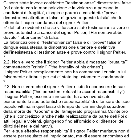
Ci sono state invece cosiddette "testimonianze" dimostratesi false
(ed estorte con la manipolazione e la violenza a persona in
condizioni di fragilita', disagio e paura) e cosiddette "prove"
dimostratesi altrettanto false: e' grazie a queste falsita' che fu
ottenuta l'iniqua condanna del signor Peltier.
E' del tutto evidente che se vi fossero state testimonianze vere e
prove autentiche a carico del signor Peltier, l'Fbi non avrebbe
dovuto "fabbricarne" di false.
La fabbricazione di "testimonianze" false e di "prove" false e'
dunque essa stessa la dimostrazione ulteriore e definitiva
dell'inesistenza di testimonianze e prove contro il signor Peltier.
*
2.2. Non e' vero che il signor Peltier abbia dimostrato "brutalita'"
commettendo "crimini" ("the brutality of his crimes").
Il signor Peltier semplicemente non ha commesso i crimini a lui
falsamente attribuiti per cui e' stato ingiustamente condannato.
*
2.3. Non e' vero che il signor Peltier rifiuti di riconoscere le sue
responsabilita' ("his persistent refusal to accept responsibility").
Il signor Peltier, essendo innocente, ha anzi rivendicato
pienamente le sue autentiche responsabilita' di difensore del suo
popolo vittima in quel lasso di tempo dei crimini degli squadroni
della morte dei "Goons" e del famigerato programma Cointelpro
(che si concretizzo' anche nella realizzazione da parte dell'Fbi di
atti illegali e violenti, giungendo fino all'omicidio di difensori dei
diritti dei neri e dei nativi).
Per le sue effettive responsabilita' il signor Peltier meritava non di
essere perseguitato ed imprigionato, ma di essere encomiato ed