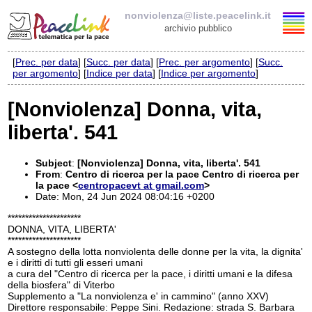
nonviolenza@liste.peacelink.it
archivio pubblico
[
Prec. per data
] [
Succ. per data
] [
Prec. per argomento
] [
Succ.
Elenco delle liste
per argomento
] [
Indice per data
] [
Indice per argomento
]
nonviolenza@liste.peacelink.it
[Nonviolenza] Donna, vita,
liberta'. 541
Policy delle liste di PeaceLink
Informativa sulla privacy
Subject
:
[Nonviolenza] Donna, vita, liberta'. 541
From
:
Centro di ricerca per la pace Centro di ricerca per
la pace <
centropacevt at gmail.com
>
Richieste di rimozione
Date: Mon, 24 Jun 2024 08:04:16 +0200
*********************
DONNA, VITA, LIBERTA'
*********************
A sostegno della lotta nonviolenta delle donne per la vita, la dignita'
e i diritti di tutti gli esseri umani
a cura del "Centro di ricerca per la pace, i diritti umani e la difesa
della biosfera" di Viterbo
Supplemento a "La nonviolenza e' in cammino" (anno XXV)
Direttore responsabile: Peppe Sini. Redazione: strada S. Barbara