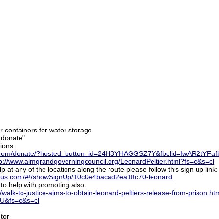
er containers for water storage
 donate"
tions
al.com/donate/?hosted_button_id=24H3YHAGGSZ7Y&fbclid=IwAR2t
tp://www.aimgrandgoverningcouncil.org/LeonardPeltier.html?fs=e&s=cl
p at any of the locations along the route please follow this sign up link:
nius.com/#!/showSignUp/10c0e4bacad2ea1ffc70-leonard
 to help with promoting also:
net/walk-to-justice-aims-to-obtain-leonard-peltiers-release-from-pr
&fs=e&s=cl
tor