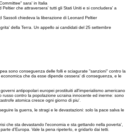
Committee" sara' in Italia
tier che attraversera' tutti gli Stati Uniti e si concludera' a
 Sassoli chiedeva la liberazione di Leonard Peltier
egrita' della Terra. Un appello ai candidati del 25 settembre
opea sono conseguenza delle folli e sciagurate "sanzioni" contro la
 ed economica che da esse dipende cessera' di conseguenza, e le
i governi antipopolari europei prostituiti all'imperialismo americano
o russo contro la popolazione ucraina innocente ed inerme: sono
tastrofe atomica cresce ogni giorno di piu'.
guire la guerra, le stragi e le devastazioni: solo la pace salva le
risi che sta devastando l'economia e sta gettando nella poverta',
parte d'Europa. Vale la pena ripeterlo, e gridarlo dai tetti.