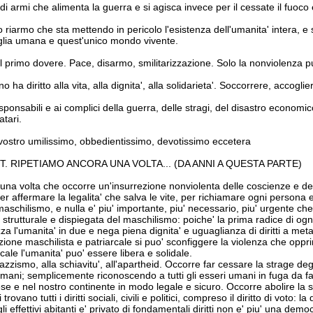
 di armi che alimenta la guerra e si agisca invece per il cessate il fuoco 
to riarmo che sta mettendo in pericolo l'esistenza dell'umanita' intera, e
miglia umana e quest'unico mondo vivente.
' il primo dovere. Pace, disarmo, smilitarizzazione. Solo la nonviolenza p
ha diritto alla vita, alla dignita', alla solidarieta'. Soccorrere, accogl
sponsabili e ai complici della guerra, delle stragi, del disastro economi
atari.
 vostro umilissimo, obbedientissimo, devotissimo eccetera
NT. RIPETIAMO ANCORA UNA VOLTA... (DA ANNI A QUESTA PARTE)
 una volta che occorre un'insurrezione nonviolenta delle coscienze e delle
er affermare la legalita' che salva le vite, per richiamare ogni persona e
aschilismo, e nulla e' piu' importante, piu' necessario, piu' urgente che 
a strutturale e dispiegata del maschilismo: poiche' la prima radice di og
za l'umanita' in due e nega piena dignita' e uguaglianza di diritti a met
ione maschilista e patriarcale si puo' sconfiggere la violenza che oppr
cale l'umanita' puo' essere libera e solidale.
azzismo, alla schiavitu', all'apartheid. Occorre far cessare la strage de
 umani; semplicemente riconoscendo a tutti gli esseri umani in fuga da fam
se e nel nostro continente in modo legale e sicuro. Occorre abolire la sc
 trovano tutti i diritti sociali, civili e politici, compreso il diritto di vo
i effettivi abitanti e' privato di fondamentali diritti non e' piu' una dem