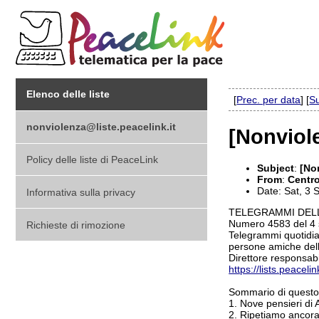
Elenco delle liste
[
Prec. per data
] [
Su
nonviolenza@liste.peacelink.it
[Nonviol
Policy delle liste di PeaceLink
Subject
:
[No
From
:
Centro
Date: Sat, 3
Informativa sulla privacy
TELEGRAMMI DEL
Numero 4583 del 4
Richieste di rimozione
Telegrammi quotidiani
persone amiche dell
Direttore responsab
https://lists.peaceli
Sommario di quest
1. Nove pensieri di
2. Ripetiamo ancora 