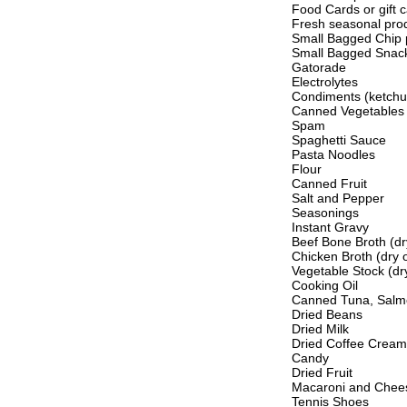
Food Cards or gift 
Fresh seasonal pro
Small Bagged Chip 
Small Bagged Snac
Gatorade
Electrolytes
Condiments (ketchu
Canned Vegetables
Spam
Spaghetti Sauce
Pasta Noodles
Flour
Canned Fruit
Salt and Pepper
Seasonings
Instant Gravy
Beef Bone Broth (dr
Chicken Broth (dry o
Vegetable Stock (dry
Cooking Oil
Canned Tuna, Salmo
Dried Beans
Dried Milk
Dried Coffee Cream
Candy
Dried Fruit
Macaroni and Chee
Tennis Shoes