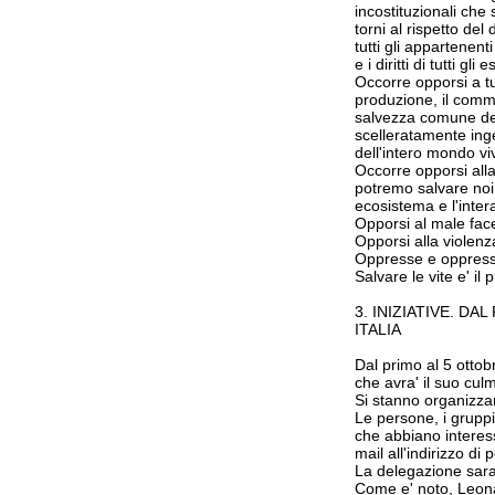
incostituzionali che 
torni al rispetto del 
tutti gli appartenent
e i diritti di tutti 
Occorre opporsi a tut
produzione, il commer
salvezza comune dell
scelleratamente inge
dell'intero mondo vi
Occorre opporsi alla
potremo salvare noi 
ecosistema e l'inter
Opporsi al male fac
Opporsi alla violenz
Oppresse e oppressi d
Salvare le vite e' il
3. INIZIATIVE. D
ITALIA
Dal primo al 5 ottob
che avra' il suo cul
Si stanno organizzand
Le persone, i gruppi,
che abbiano interess
mail all'indirizzo di
La delegazione sar
Come e' noto, Leonard