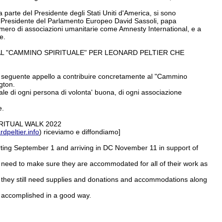
a parte del Presidente degli Stati Uniti d'America, si sono
 Presidente del Parlamento Europeo David Sassoli, papa
numero di associazioni umanitarie come Amnesty International, e a
e.
L "CAMMINO SPIRITUALE" PER LEONARD PELTIER CHE
 il seguente appello a contribuire concretamente al "Cammino
ngton.
le di ogni persona di volonta' buona, di ogni associazione
e.
RITUAL WALK 2022
dpeltier.info
) riceviamo e diffondiamo]
arting September 1 and arriving in DC November 11 in support of
the need to make sure they are accommodated for all of their work as
 as they still need supplies and donations and accommodations along
ts accomplished in a good way.