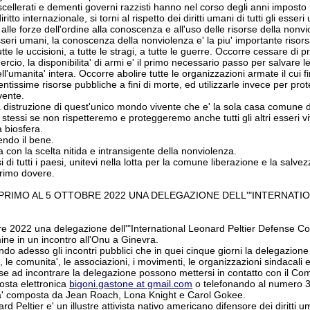
scellerati e dementi governi razzisti hanno nel corso degli anni imposto ne
diritto internazionale, si torni al rispetto dei diritti umani di tutti gli ess
i alle forze dell'ordine alla conoscenza e all'uso delle risorse della nonv
gli esseri umani, la conoscenza della nonviolenza e' la piu' importante riso
te le uccisioni, a tutte le stragi, a tutte le guerre. Occorre cessare di pr
cio, la disponibilita' di armi e' il primo necessario passo per salvare le v
'umanita' intera. Occorre abolire tutte le organizzazioni armate il cui
ntissime risorse pubbliche a fini di morte, ed utilizzarle invece per pro
vente.
 distruzione di quest'unico mondo vivente che e' la sola casa comune de
stessi se non rispetteremo e proteggeremo anche tutti gli altri esseri 
a biosfera.
endo il bene.
a con la scelta nitida e intransigente della nonviolenza.
i tutti i paesi, unitevi nella lotta per la comune liberazione e la salvez
 primo dovere.
AL PRIMO AL 5 OTTOBRE 2022 UNA DELEGAZIONE DELL'"INTERNAT
re 2022 una delegazione dell'"International Leonard Peltier Defense Commi
mine in un incontro all'Onu a Ginevra.
o adesso gli incontri pubblici che in quei cinque giorni la delegazione ter
 le comunita', le associazioni, i movimenti, le organizzazioni sindacali e po
e ad incontrare la delegazione possono mettersi in contatto con il Comi
 posta elettronica
bigoni.gastone at gmail.com
o telefonando al numero 
a' composta da Jean Roach, Lona Knight e Carol Gokee.
 Peltier e' un illustre attivista nativo americano difensore dei diritti u