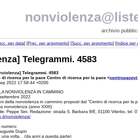
nonviolenza@liste
archivio pubblic
cc. per data
] [
Prec. per argomento
] [
Succ. per argomento
] [
Indice per
enza] Telegrammi. 4583
nviolenza] Telegrammi. 4583
 di ricerca per la pace Centro di ricerca per la pace <
centropacevt
 Sep 2022 17:58:44 +0200
LA NONVIOLENZA IN CAMMINO
 settembre 2022
 della nonviolenza in cammino proposti dal "Centro di ricerca per la pace,
a nonviolenza (anno XXIII)
ile: Peppe Sini. Redazione: strada S. Barbara 9/E, 01100 Viterbo, tel.
nk.it/nonviolenza/
o numero:
 Auguste Dupin
una volta... (da anni a questa parte)