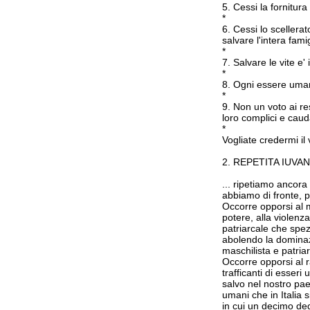
5. Cessi la fornitura
*
6. Cessi lo scellera
salvare l'intera fa
*
7. Salvare le vite e
*
8. Ogni essere umano 
*
9. Non un voto ai re
loro complici e caud
*
Vogliate credermi il
2. REPETITA IUVA
... ripetiamo ancora
abbiamo di fronte, p
Occorre opporsi al m
potere, alla violenz
patriarcale che spez
abolendo la dominaz
maschilista e patriar
Occorre opporsi al r
trafficanti di esseri
salvo nel nostro pae
umani che in Italia si
in cui un decimo degl