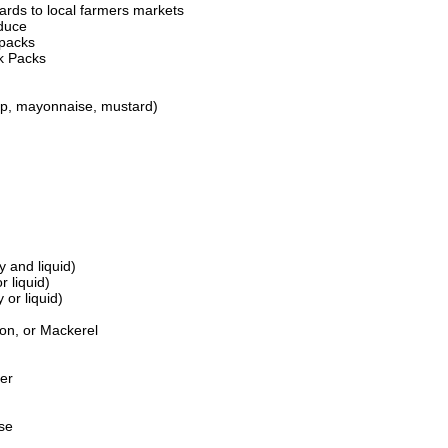
cards to local farmers markets
duce
packs
k Packs
p, mayonnaise, mustard)
y and liquid)
r liquid)
 or liquid)
n, or Mackerel
er
se