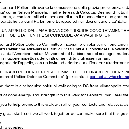
e.
i Leonard Peltier, attraverso la concessione della grazia presidenziale d
ta' come Nelson Mandela, madre Teresa di Calcutta, Desmond Tutu, il
 Lama, e con loro milioni di persone di tutto il mondo oltre a un gran 
ocratiche tra cui il Parlamento Europeo ed i sindaci di varie citta' italian
. UN APPELLO DALL'AMERICA A CONTRIBUIRE CONCRETAMENTE A
TTI GLI STATI UNITI E SI CONCLUDERA' A WASHINGTON
 Leonard Peltier Defense Committee" riceviamo e volentieri diffondiamo
rd Peltier che attraversera' tutti gli Stati Uniti e si concludera' a Washi
mossa dall'American Indian Movement ed ha bisogno del sostegno materia
istituzione rispettosa dei diritti umani di tutti gli esseri umani.
ntegrale dell'appello, con un invito ad aderire e a diffondere ulteriorment
LEONARD PELTIER DEFENSE COMMITTEE": LEONARD PELTIER SPI
 Leonard Peltier Defense Committee" (per contatti:
contact at whoisleonar
at there is a scheduled spiritual walk going to DC from Minneapolis st
.
ot of good energy and strength into this walk for Leonard, that I feel 
you to help promote this walk with all of your contacts and relatives,
lly great start, so if we all work together we can make sure that this ge
r
 re supplies: