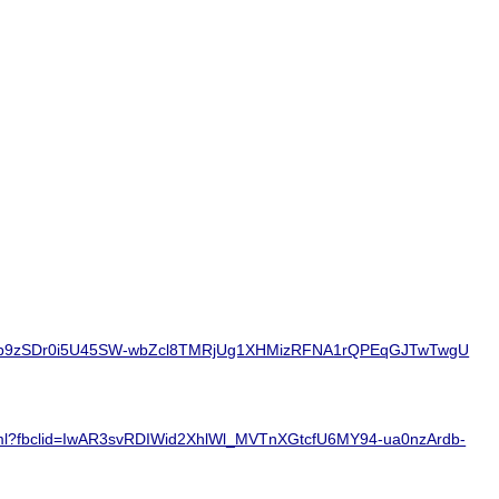
YFafb9zSDr0i5U45SW-wbZcl8TMRjUg1XHMizRFNA1rQPEqGJTwTwgU
ison.html?fbclid=IwAR3svRDIWid2XhlWl_MVTnXGtcfU6MY94-ua0nzArdb-