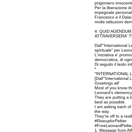
prigioniero innocent
Per la liberazione d
impegnate personali
Francesco e il Dalai
molte istituzioni dem
4. QUID AGENDUM
ATTRAVERSERA' TU
Dall'"International
spirituale" per Leona
L'iniziativa e' pro
democratica, di ogni 
Di seguito il testo i
*
"INTERNATIONAL 
[Dall'"International
Greetings all!
Most of you know th
Leonard's clemency
They are putting a l
best as possible.
I am asking each of 
the way.
They're off to a rea
#RiseupforPeltier
#FreeLeonardPeltie
1. Message from AIM