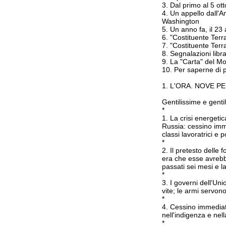
3. Dal primo al 5 ot
4. Un appello dall'A
Washington
5. Un anno fa, il 23
6. "Costituente Terr
7. "Costituente Terra
8. Segnalazioni libra
9. La "Carta" del M
10. Per saperne di p
1. L'ORA. NOVE P
Gentilissime e gentil
*
1. La crisi energeti
Russia: cessino imm
classi lavoratrici e
*
2. Il pretesto delle
era che esse avrebb
passati sei mesi e l
*
3. I governi dell'Un
vite; le armi servon
*
4. Cessino immediata
nell'indigenza e nell
*