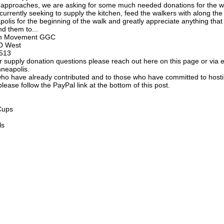
y approaches, we are asking for some much needed donations for the walk
currently seeking to supply the kitchen, feed the walkers with along th
olis for the beginning of the walk and greatly appreciate anything that
nd them to...
an Movement GGC
D West
8513
or supply donation questions please reach out here on this page or via 
nneapolis.
who have already contributed and to those who have committed to hostin
ease follow the PayPal link at the bottom of this post.
Cups
ls