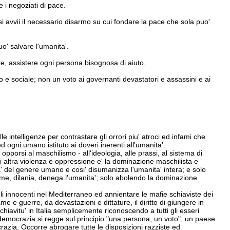
e i negoziati di pace.
 si avvii il necessario disarmo su cui fondare la pace che sola puo'
uo' salvare l'umanita'.
iere, assistere ogni persona bisognosa di aiuto.
co e sociale; non un voto ai governanti devastatori e assassini e ai
 intelligenze per contrastare gli orrori piu' atroci ed infami che
d ogni umano istituto ai doveri inerenti all'umanita'.
opporsi al maschilismo - all'ideologia, alle prassi, al sistema di
ni altra violenza e oppressione e' la dominazione maschilista e
a' del genere umano e cosi' disumanizza l'umanita' intera; e solo
ime, dilania, denega l'umanita'; solo abolendo la dominazione
gli innocenti nel Mediterraneo ed annientare le mafie schiaviste dei
e e guerre, da devastazioni e dittature, il diritto di giungere in
hiavitu' in Italia semplicemente riconoscendo a tutti gli esseri
to: la democrazia si regge sul principio "una persona, un voto"; un paese
ocrazia. Occorre abrogare tutte le disposizioni razziste ed