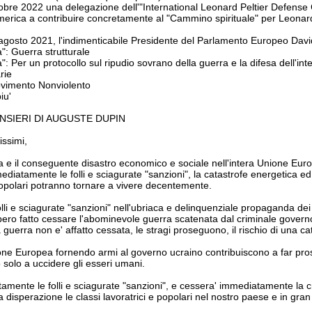
tobre 2022 una delegazione dell'"International Leonard Peltier Defense 
merica a contribuire concretamente al "Cammino spirituale" per Leonard Pel
 agosto 2021, l'indimenticabile Presidente del Parlamento Europeo David
a": Guerra strutturale
": Per un protocollo sul ripudio sovrano della guerra e la difesa dell'int
rie
ovimento Nonviolento
iu'
ENSIERI DI AUGUSTE DUPIN
issimi,
ca e il conseguente disastro economico e sociale nell'intera Unione Eur
ediatamente le folli e sciagurate "sanzioni", la catastrofe energetica
 popolari potranno tornare a vivere decentemente.
 folli e sciagurate "sanzioni" nell'ubriaca e delinquenziale propaganda de
ero fatto cessare l'abominevole guerra scatenata dal criminale govern
a guerra non e' affatto cessata, le stragi proseguono, il rischio di una ca
ione Europea fornendo armi al governo ucraino contribuiscono a far prose
o solo a uccidere gli esseri umani.
mente le folli e sciagurate "sanzioni", e cessera' immediatamente la c
a disperazione le classi lavoratrici e popolari nel nostro paese e in gran 