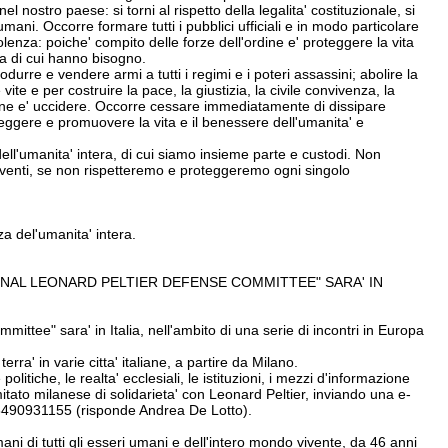
l nostro paese: si torni al rispetto della legalita' costituzionale, si
eri umani. Occorre formare tutti i pubblici ufficiali e in modo particolare
iolenza: poiche' compito delle forze dell'ordine e' proteggere la vita
rsa di cui hanno bisogno.
odurre e vendere armi a tutti i regimi e i poteri assassini; abolire la
ite e per costruire la pace, la giustizia, la civile convivenza, la
 fine e' uccidere. Occorre cessare immediatamente di dissipare
teggere e promuovere la vita e il benessere dell'umanita' e
ll'umanita' intera, di cui siamo insieme parte e custodi. Non
viventi, se non rispetteremo e proteggeremo ogni singolo
za del'umanita' intera.
IONAL LEONARD PELTIER DEFENSE COMMITTEE" SARA' IN
ttee" sara' in Italia, nell'ambito di una serie di incontri in Europa
ra' in varie citta' italiane, a partire da Milano.
litiche, le realta' ecclesiali, le istituzioni, i mezzi d'informazione
tato milanese di solidarieta' con Leonard Peltier, inviando una e-
3490931155 (risponde Andrea De Lotto).
mani di tutti gli esseri umani e dell'intero mondo vivente, da 46 anni