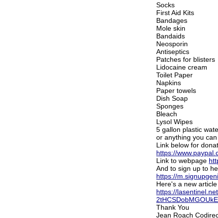
Socks
First Aid Kits
Bandages
Mole skin
Bandaids
Neosporin
Antiseptics
Patches for blisters
Lidocaine cream
Toilet Paper
Napkins
Paper towels
Dish Soap
Sponges
Bleach
Lysol Wipes
5 gallon plastic wat
or anything you can
Link below for dona
https://www.payp
Link to webpage
ht
And to sign up to hel
https://m.signupge
Here's a new article
https://lasentinel.
2tHCSDobMGOUkEU
Thank You
Jean Roach Codirec