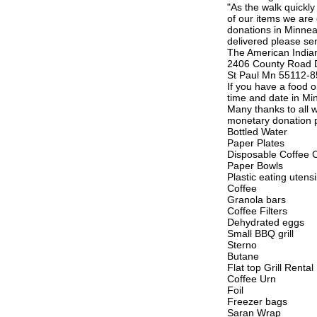
"As the walk quickl
of our items we are 
donations in Minneap
delivered please se
The American Indi
2406 County Road 
St Paul Mn 55112-
If you have a food 
time and date in Mi
Many thanks to all 
monetary donation pl
Bottled Water
Paper Plates
Disposable Coffee 
Paper Bowls
Plastic eating utensi
Coffee
Granola bars
Coffee Filters
Dehydrated eggs
Small BBQ grill
Sterno
Butane
Flat top Grill Rental
Coffee Urn
Foil
Freezer bags
Saran Wrap