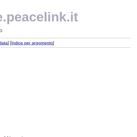
.peacelink.it
o
 data
] [
Indice per argomento
]