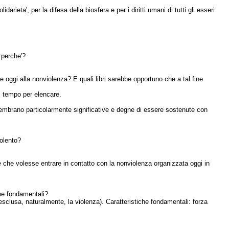
rieta', per la difesa della biosfera e per i diritti umani di tutti gli esseri
e perche'?
e oggi alla nonviolenza? E quali libri sarebbe opportuno che a tal fine
di tempo per elencare.
e sembrano particolarmente significative e degne di essere sostenute con
iolento?
che volesse entrare in contatto con la nonviolenza organizzata oggi in
che fondamentali?
(esclusa, naturalmente, la violenza). Caratteristiche fondamentali: forza