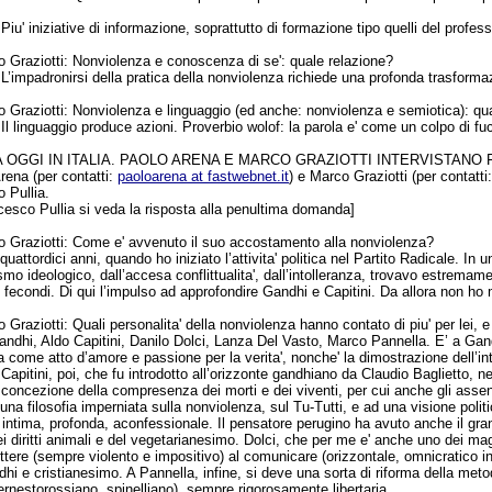
:
Piu' iniziative di informazione, soprattutto di formazione tipo quelli del professo
 Graziotti:
Nonviolenza e conoscenza di se': quale relazione?
:
L’impadronirsi della pratica della nonviolenza richiede una profonda trasformaz
 Graziotti:
Nonviolenza e linguaggio (ed anche: nonviolenza e semiotica): qu
:
Il linguaggio produce azioni. Proverbio wolof: la parola e' come un colpo di fuci
A OGGI IN ITALIA. PAOLO ARENA E MARCO GRAZIOTTI INTERVISTANO
rena (per contatti:
paoloarena at fastwebnet.it
) e Marco Graziotti (per contatti
o Pullia
.
ncesco Pullia si veda la risposta alla penultima domanda]
 Graziotti:
Come e' avvenuto il suo accostamento alla nonviolenza?
quattordici anni, quando ho iniziato l’attivita' politica nel Partito Radicale. In 
mo ideologico, dall’accesa conflittualita', dall’intolleranza, trovavo estremam
vi, fecondi. Di qui l’impulso ad approfondire Gandhi e Capitini. Da allora non h
 Graziotti:
Quali personalita' della nonviolenza hanno contato di piu' per lei, 
andhi, Aldo Capitini, Danilo Dolci, Lanza Del Vasto, Marco Pannella. E’ a Gand
a come atto d’amore e passione per la verita', nonche' la dimostrazione dell’inte
 Capitini, poi, che fu introdotto all’orizzonte gandhiano da Claudio Baglietto, n
 concezione della compresenza dei morti e dei viventi, per cui anche gli assent
 una filosofia imperniata sulla nonviolenza, sul Tu-Tutti, e ad una visione politic
oe' intima, profonda, aconfessionale. Il pensatore perugino ha avuto anche il gra
i diritti animali e del vegetarianesimo. Dolci, che per me e' anche uno dei maggi
tere (sempre violento e impositivo) al comunicare (orizzontale, omnicratico i
hi e cristianesimo. A Pannella, infine, si deve una sorta di riforma della meto
ernestorossiano, spinelliano),
sempre rigorosamente libertaria.