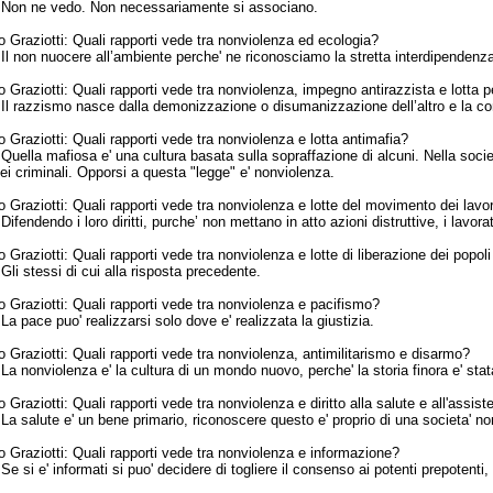
:
Non ne vedo. Non necessariamente si associano.
 Graziotti:
Quali rapporti vede tra nonviolenza ed ecologia?
:
Il non nuocere all’ambiente perche' ne riconosciamo la stretta interdipendenz
 Graziotti:
Quali rapporti vede tra nonviolenza, impegno antirazzista e lotta per
:
Il razzismo nasce dalla demonizzazione o disumanizzazione dell’altro e la co
 Graziotti:
Quali rapporti vede tra nonviolenza e lotta antimafia?
:
Quella mafiosa e' una cultura basata sulla sopraffazione di alcuni. Nella soci
dei criminali. Opporsi a questa "legge" e' nonviolenza.
 Graziotti:
Quali rapporti vede tra nonviolenza e lotte del movimento dei lavor
:
Difendendo i loro diritti, purche’ non mettano in atto azioni distruttive, i lavo
 Graziotti:
Quali rapporti vede tra nonviolenza e lotte di liberazione dei popol
Gli
stessi di cui alla risposta precedente.
 Graziotti:
Quali rapporti vede tra nonviolenza e pacifismo?
:
La pace puo' realizzarsi solo dove e' realizzata la giustizia.
 Graziotti:
Quali rapporti vede tra nonviolenza, antimilitarismo e disarmo?
:
La nonviolenza e' la cultura di un mondo nuovo, perche' la storia finora e' stata 
 Graziotti:
Quali rapporti vede tra nonviolenza e diritto alla salute e all'assis
:
La salute e' un bene primario, riconoscere questo e' proprio di una societa' no
 Graziotti:
Quali rapporti vede tra nonviolenza e informazione?
:
Se si e' informati si puo' decidere di togliere il consenso ai potenti prepotent