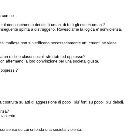
a con noi.
 il riconoscimento dei diritti umani di tutti gli esseri umani?
nseguente spinta a distruggerlo. Rovesciarne la logica e' nonviolenza.
eta' mafiosa non si verificano necessariamente atti cruenti se viene
atori e delle classi sociali sfruttate ed oppresse?
ratori affermano la loro convinzione per una societa' giusta.
i oppressi?
costruita su atti di aggressione di popoli piu' forti su popoli piu' deboli.
tenza?
nviolenta.
i, consenso su cui si fonda una societa' violenta.