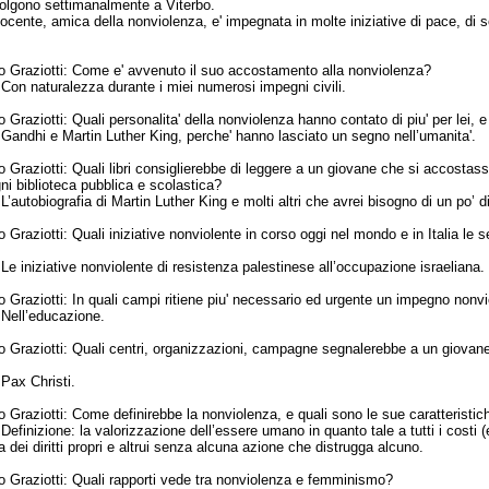
volgono settimanalmente a Viterbo.
ente, amica della nonviolenza, e' impegnata in molte iniziative di pace, di solida
 Graziotti:
Come e' avvenuto il suo accostamento alla nonviolenza?
:
Con naturalezza durante i miei numerosi impegni civili.
 Graziotti:
Quali personalita' della nonviolenza hanno contato di piu' per lei, 
:
Gandhi e Martin Luther King, perche' hanno lasciato un segno nell’umanita'.
 Graziotti:
Quali libri consiglierebbe di leggere a un giovane che si accostass
gni biblioteca pubblica e scolastica?
:
L’autobiografia di Martin Luther King e molti altri che avrei bisogno di un po’ 
 Graziotti:
Quali iniziative nonviolente in corso oggi nel mondo e in Italia l
:
Le iniziative nonviolente di resistenza palestinese all’occupazione israeliana.
 Graziotti:
In quali campi ritiene piu' necessario ed urgente un impegno nonv
:
Nell’educazione.
 Graziotti:
Quali centri, organizzazioni, campagne segnalerebbe a un giovane 
:
Pax Christi.
 Graziotti:
Come definirebbe la nonviolenza, e quali sono le sue caratteristi
:
Definizione: la valorizzazione dell’essere umano in quanto tale a tutti i costi 
a dei diritti propri e altrui senza alcuna azione che distrugga alcuno.
 Graziotti:
Quali rapporti vede tra nonviolenza e femminismo?