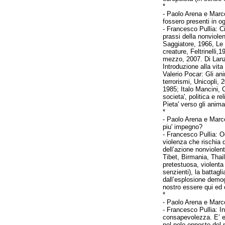
*
-
Paolo Arena e Marco
fossero presenti in o
- Francesco Pullia:
C
prassi della nonviole
Saggiatore, 1966,
Le 
creature, Feltrinelli
mezzo, 2007. Di Lanza
Introduzione alla vit
Valerio Pocar: Gli an
terrorismi, Unicopli, 
1985;
Italo Mancini,
societa', politica e r
Pieta' verso gli anim
*
-
Paolo Arena e Marco
piu' impegno?
- Francesco Pullia:
O
violenza che rischia 
dell’azione nonviolent
Tibet, Birmania, Thai
pretestuosa, violenta
senzienti), la battag
dall’esplosione demog
nostro essere qui ed 
*
-
Paolo Arena e Marco
- Francesco Pullia:
I
consapevolezza. E’ es
nel polo opposto del 