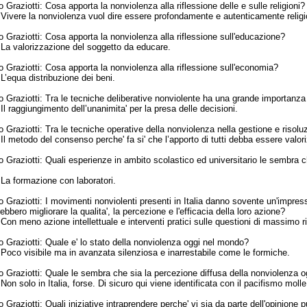
 Graziotti:
Cosa apporta la nonviolenza alla riflessione delle e sulle religioni?
:
Vivere la nonviolenza vuol dire essere profondamente e autenticamente religi
 Graziotti:
Cosa apporta la nonviolenza alla riflessione sull'educazione?
:
La valorizzazione del soggetto da educare.
 Graziotti:
Cosa apporta la nonviolenza alla riflessione sull'economia?
:
L’equa distribuzione dei beni.
 Graziotti:
Tra le tecniche deliberative nonviolente ha una grande importanza
:
Il raggiungimento dell’unanimita' per la presa delle decisioni.
 Graziotti:
Tra le tecniche operative della nonviolenza nella gestione e risoluzio
:
Il metodo del consenso perche' fa si' che l’apporto di tutti debba essere valori
 Graziotti:
Quali esperienze in ambito scolastico ed universitario le sembra
:
La formazione con laboratori.
 Graziotti:
I movimenti nonviolenti presenti in Italia danno sovente un'impress
ero migliorare la qualita', la percezione e l'efficacia della loro azione?
:
Con meno azione intellettuale e interventi pratici sulle questioni di massimo ri
 Graziotti:
Quale e' lo stato della nonviolenza oggi nel mondo?
:
Poco visibile ma in avanzata silenziosa e inarrestabile come le formiche.
 Graziotti:
Quale le sembra che sia la percezione diffusa della nonviolenza ogg
:
Non solo in Italia, forse. Di sicuro qui viene identificata con il pacifismo molle
 Graziotti:
Quali iniziative intraprendere perche' vi sia da parte dell'opinio