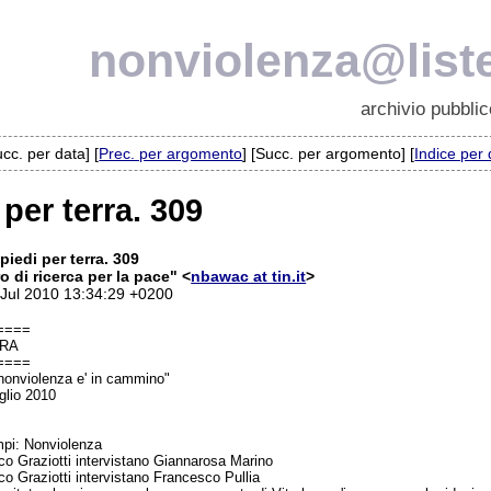
nonviolenza@liste
archivio pubblic
ucc. per data] [
Prec. per argomento
] [Succ. per argomento] [
Indice per
 per terra. 309
piedi per terra. 309
o di ricerca per la pace" <
nbawac at tin.it
>
 Jul 2010 13:34:29 +0200
====
RRA
====
nonviolenza e' in cammino"
glio 2010
mpi: Nonviolenza
o Graziotti intervistano Giannarosa Marino
o Graziotti intervistano Francesco Pullia