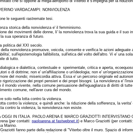
comitato che si oppone al mega-aeroporto di Viterbo e s'impegna per la riduzion
EVERINO VARDACAMPI: NONVIOLENZA
ione le seguenti rastremate tesi.
nza storica della nonviolenza e' il femminismo.
ione dei movimenti delle donne, li' la nonviolenza trova la sua guida e il suo i
 la sua speranza di futuro.
la politica del XXI secolo.
a della nonviolenza promuove, veicola, consente e verifica le azioni adeguate a
ilita', sull'epistemologia fallibilista, sull'etica del volto dell'altro. Vi e' una
le di tutto.
dialogica e dialettica, contestuale e sperimentale, critica e aperta, ecoequosolida
tori o di dottrine; non e' un'affiliazione o un'ideologia; non e' un'organizzazion
ore del mondo; misericordia attiva. Essa e' un percorso originale ed autonomo
 rigorizzazione dei propri pensieri e dei propri bisogni. La nonviolenza e' l'in
 il mondo vivente, nella comune persuasione dell'eguaglianza di diritti di tutte l
udimento comune, nell'aver cura del mondo.
e solo nella lotta contro la violenza.
otta contro la violenza; e quindi anche: la riduzione della sofferenza, la verita' 
ta contro la violenza, la nonviolenza non esiste.
A OGGI IN ITALIA. PAOLO ARENA E MARCO GRAZIOTTI INTERVISTANO
rena (per contatti:
paoloarena at fastwebnet.it
) e Marco Graziotti (per contatti
sa Marino.
raziotti fanno parte della redazione di "Viterbo oltre il muro. Spazio di infor