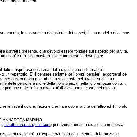
e del trasporto aereo
nveramento, la sua verifica dei poteri e dei saperi, il suo modello di azione
lla distretta presente, che devono essere fondate sul rispetto per la vita,
 sola umanita' e un'unica biosfera: ciascuna persona deve agire
le e rispettosa della vita, della dignita' e dei diritti altrui.
e o un repertorio. E' il pensare seriamente i propri pensieri; accorgersi del
 per ogni persona che ad essa si accosta nella verifica critica e
sieme delle persone amiche della nonviolenza, nella loro empatia con tutti
e persone e dell'infinita diversita' di ciascuna di esse, nel rispetto
che lenisce il dolore, l'azione che ha a cuore la vita dell'altro ed il mondo
GIANNAROSA MARINO
:
graziottimarco at gmail.com
) per averci messo a disposizione questa
mazione nonviolenta", un'esperienza nata dagli incontri di formazione