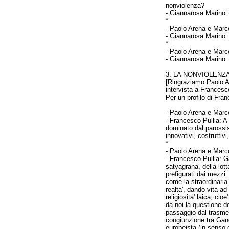
nonviolenza?
-
Giannarosa Marino
*
-
Paolo Arena e Marco
-
Giannarosa Marino
*
-
Paolo Arena e Marco
-
Giannarosa Marino
3
. LA NONVIOLENZ
[Ringraziamo Paolo A
intervista a Francesc
Per un profilo di Fra
-
Paolo Arena e Marco
- Francesco Pullia:
A 
dominato dal parossis
innovativi, costrutti
*
-
Paolo Arena e Marco
- Francesco Pullia:
G
satyagraha, della lott
prefigurati dai mezzi.
come la straordinaria
realta', dando vita ad
religiosita' laica, ci
da noi la questione de
passaggio dal trasmet
congiunzione tra Gand
europeista (in senso 