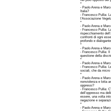
*
-
Paolo Arena e Marco
Italia?
- Francesco Pullia:
L
l’Associazione Vegeta
*
-
Paolo Arena e Marco
- Francesco Pullia:
La
rispecchiamento dell’al
confronti di ogni ess
profondo e dialogante
*
-
Paolo Arena e Marco
- Francesco Pullia:
I
questione della discr
*
-
Paolo Arena e Marco
- Francesco Pullia:
L
sociali, che da micro
*
-
Paolo Arena e Marco
nonviolenza e lotta a
oppressi?
- Francesco Pullia:
C
dell’oppresso ma dello
essere, una volta int
negazione e separazio
*
-
Paolo Arena e Marco