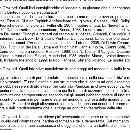
 Graziotti:
Quali libri consiglierebbe di leggere a un giovane che si accostass
gni biblioteca pubblica e scolastica?
i sono alcuni libri dalla cui lettura non si puo', a mio modesto avviso, prescin
nza, Einaudi. Di Aldo Capitini: Antifascismo tra i giovani, Celebes, 1966, Reli
tecniche della nonviolenza, Feltrinelli, 1967, Il potere di tutti, La Nuova Italia
,1979, Dal trasmettere al comunicare, Sonda, 1988, La struttura maieutica e l’ev
 Del Vasto: Principi e precetti dal ritorno all’evidenza, Gribaudi, Che cos’e' 
a interiore, Jaca Book. Di Giuliano Pontara: L’antibarbarie. La concezione etico
imali non umani. Per una sociologia dei diritti, Laterza, 2005. Di Fulvio Cesar
2006. Tutti i libri del Dalai Lama e di Thich Nhat Hanh e, inoltre, Gianni Sofri, 
 Come continuare a credere, Rusconi, 1980;
Lev N. Tolstoj, Il Vangelo, Quattr
eligione, a cura di Igor Sibaldi, Mondadori, 1988;
Vinoba Bhave, I valori democrati
ali, Il Nuovo Melangolo, 1999; Marco Pannella, Stefano Rolando, Le nostre stori
 Graziotti:
Quali iniziative nonviolente in corso oggi nel mondo e in Italia l
ggi e' tutto sempre di piu' interrelato. La nonviolenza, nella sua flessibilita' e 
di sovrastarci. E’ una filosofia e uno strumento che si adatta ad ogni circosta
a debba essere il diritto inteso, per dirla alla Panikkar, in chiave ecosofica. V
landia e quella degli animalisti contro quella forma di razzismo che e' di fatto
 convinzione antropocentrica secondo cui gli umani debbano godere di uno status 
lia contro lo sterminio per fame e sete nel mondo e la difesa delle risorse pri
rafica. E che dire degli allevamenti intensivi, dei consumi (indotti) di carne
ora e dell’interdipendenza che ci stringe ad ogni manifestazione della vita.
 Graziotti:
In quali campi ritiene piu' necessario ed urgente un impegno nonv
n quello dell’informazione, cartina di tornasole della democrazia. Dal momento 
senziale che si abbia coscienza che oggi piu' che mai un battito d’ali nella
pianeta.