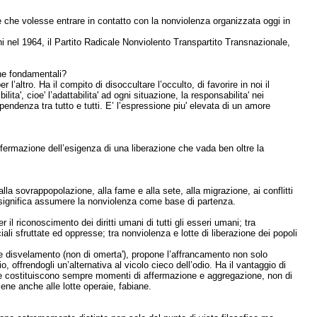
che volesse entrare in contatto con la nonviolenza organizzata oggi in
i nel 1964, il Partito Radicale Nonviolento Transpartito Transnazionale,
che fondamentali?
l’altro. Ha il compito di disoccultare l’occulto, di favorire in noi il
ita', cioe' l’adattabilita' ad ogni situazione, la responsabilita' nei
endenza tra tutto e tutti. E’ l’espressione piu' elevata di un amore
’affermazione dell’esigenza di una liberazione che vada ben oltre la
alla sovrappopolazione, alla fame e alla sete, alla migrazione, ai conflitti
a significa assumere la nonviolenza come base di partenza.
 il riconoscimento dei diritti umani di tutti gli esseri umani;
tra
ciali sfruttate ed oppresse;
tra nonviolenza e lotte di liberazione dei popoli
' e disvelamento (non di omerta'), propone l’affrancamento non solo
 offrendogli un’alternativa al vicolo cieco dell’odio. Ha il vantaggio di
ione costituiscono sempre momenti di affermazione e aggregazione, non di
ne anche alle lotte operaie, fabiane.