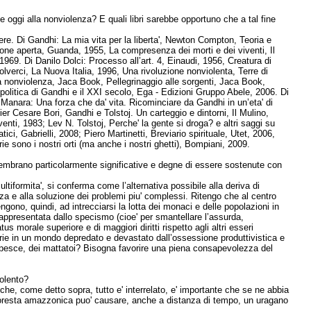
e oggi alla nonviolenza? E quali libri sarebbe opportuno che a tal fine
dere. Di Gandhi: La mia vita per la liberta', Newton Compton, Teoria e
gione aperta, Guanda, 1955, La compresenza dei morti e dei viventi, Il
, 1969. Di Danilo Dolci: Processo all’art. 4, Einaudi, 1956, Creatura di
olverci, La Nuova Italia, 1996, Una rivoluzione nonviolenta, Terre di
la nonviolenza, Jaca Book, Pellegrinaggio alle sorgenti, Jaca Book,
-politica di Gandhi e il XXI secolo, Ega - Edizioni Gruppo Abele, 2006. Di
e Manara: Una forza che da' vita. Ricominciare da Gandhi in un’eta' di
Pier Cesare Bori, Gandhi e Tolstoj. Un carteggio e dintorni, Il Mulino,
oventi, 1983;
Lev N. Tolstoj,
Perche' la gente si droga
? e altri saggi su
ci, Gabrielli, 2008; Piero Martinetti, Breviario spirituale, Utet, 2006,
e sono i nostri orti (ma anche i nostri ghetti), Bompiani, 2009.
e sembrano particolarmente significative e degne di essere sostenute con
multiformita', si conferma come l’alternativa possibile alla deriva di
nza e alla soluzione dei problemi piu' complessi. Ritengo che al centro
engono, quindi, ad intrecciarsi la lotta dei monaci e delle popolazioni in
 rappresentata dallo specismo (cioe' per smantellare l’assurda,
morale superiore e di maggiori diritti rispetto agli altri esseri
marie in un mondo depredato e devastato dall’ossessione produttivistica e
 e pesce, dei mattatoi? Bisogna favorire una piena consapevolezza del
iolento?
che, come detto sopra, tutto e' interrelato, e' importante che se ne abbia
 foresta amazzonica puo' causare, anche a distanza di tempo, un uragano