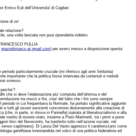
r Enrico Euli dell’Universita' di Cagliari.
ione di se'.
ale relazione?
le, una volta lanciata non puoi riprenderla indietro.
FRANCESCO PULLIA
:
graziottimarco at gmail.com
) per averci messo a disposizione questa
un periodo particolarmente cruciale (mi riferisco agli anni Settanta)
ente importante che la politica fosse innervata da contenuti e metodi
o mai smesso.
e perche'?
hi che si deve l’elaborazione piu' compiuta dell’ahimsa e del
rrelazione tra mezzi e fini, cioe' del fatto che i fini sono sempre
el periodo in cui frequentava la
Normale, ha portato significative aggiunte
i e tutti gli esseri senzienti concorrono diuturnamente alla creazione di
a (che, in parte, si ritrova in Pannella) ispirata al liberalsocialismo e alla
nde merito di essere stato, insieme a Piero Martinetti, tra i primi a porre
ori lirici del Novecento, ha trasferito tutto nell’azione sociale, nel
n senso capitiniano). Di Lanza Del Vasto apprezzo il caratterizzarsi come
dologia gandhiana innestandola nel solco di una politica federalista ed