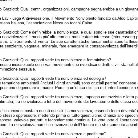
 Graziotti:
Quali centri, organizzazioni, campagne segnalerebbe a un giovane 
a Lav - Lega Antivivisezione, il Movimento Nonviolento fondato da Aldo Capitin
riana Italiana, l’associazione Nessuno tocchi Caino.
 Graziotti:
Come definirebbe la nonviolenza, e quali sono le sue caratteristi
 nonviolenza e' il modo piu' alto con cui manifestare interesse (inter-essere) per 
tro. E’ strumento di verita'. Le sue caratteristiche fondamentali sono la flessibil
ere senziente, vegetale, minerale, fare emergere la consapevolezza dell’interdip
.
 Graziotti:
Quali rapporti vede tra nonviolenza e femminismo?
l nesso indissolubile con i vari movimenti che rivendicano diritti civili sta nell
iminazione sessuale.
 Graziotti:
Quali rapporti vede tra nonviolenza ed ecologia?
e tematiche ambientali (inclusi i diritti animali) sono cruciali perche' connesse 
 possono degenerare in macro. Porsi in un’ottica olistica e di interdipendenz
 Graziotti:
Quali rapporti vede tra nonviolenza, impegno antirazzista e lotta per
ntimafia;
tra nonviolenza e lotte del movimento dei lavoratori e delle classi so
’e' un’unica risposta a questi quesiti. La nonviolenza, essendo forza di verita
 stesso oppressore, mettendo prima di tutto quest’ultimo dinanzi allo specchio,
rapresa, valevole per tutti e fecondamente continua. Le vere lotte di liberaz
ne. La nonviolenza non e' un’invenzione dell’Oriente ma storicamente appartie
 Graziotti:
Quali rapporti vede tra nonviolenza e pacifismo?