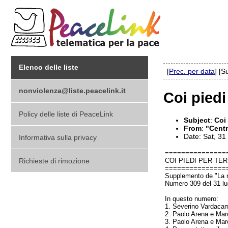
Elenco delle liste
[
Prec. per data
] [S
nonviolenza@liste.peacelink.it
Coi piedi
Policy delle liste di PeaceLink
Subject
:
Coi 
From
:
"Centr
Date: Sat, 31
Informativa sulla privacy
===============
Richieste di rimozione
COI PIEDI PER TE
===============
Supplemento de "La 
Numero 309 del 31 lu
In questo numero:
1. Severino Vardaca
2.
Paolo Arena e Marc
3.
Paolo Arena e Marc