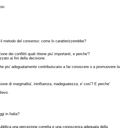
osi.
 il metodo del consenso: come lo caratterizzerebbe?
ne dei conflitti quali ritiene piu' importanti, e perche'?
zzato ai fini della decisione.
 che piu' adeguatamente contribuiscano a far conoscere o a promuovere la
ione di marginalita', ininfluenza, inadeguatezza; e' cosi'? E perche'
lievo.
i in Italia?
.
ne pubblica una percezione corretta e una conoscenza adeguata della