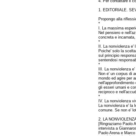
4. Per contattare il 
1. EDITORIALE. S
Propongo alla rifless
*
I. La massima esperie
Nel pensiero e nell'az
concreta e incarnata,
*
II. La nonviolenza e' 
Poiche' solo la scelt
sul principio responsab
sentendosi responsabi
*
III. La nonviolenza e' 
Non e' un corpus di au
mondo ed agire per am
nell'approfondimento e
gli esseri umani e con
reciproco e nell'acc
*
IV. La nonviolenza viv
La nonviolenza e' la l
comune. Se non e' lot
2
. LA NONVIOLENZ
[Ringraziamo Paolo A
intervista a Giannaro
Paolo Arena e Marco G