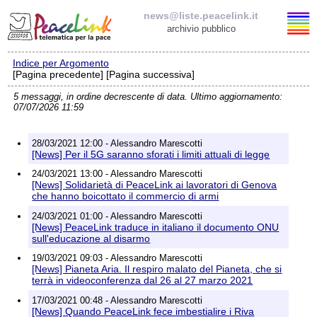
news@liste.peacelink.it
archivio pubblico
Indice per Argomento
Elenco delle liste
[Pagina precedente] [Pagina successiva]
5 messaggi, in ordine decrescente di data. Ultimo aggiornamento:
news@liste.peacelink.it
07/07/2026 11:59
Iscrizione / Cancellazione
28/03/2021 12:00 - Alessandro Marescotti
[News] Per il 5G saranno sforati i limiti attuali di legge
Policy delle liste di PeaceLink
24/03/2021 13:00 - Alessandro Marescotti
[News] Solidarietà di PeaceLink ai lavoratori di Genova
che hanno boicottato il commercio di armi
Informativa sulla privacy
24/03/2021 01:00 - Alessandro Marescotti
[News] PeaceLink traduce in italiano il documento ONU
Richieste di rimozione
sull'educazione al disarmo
19/03/2021 09:03 - Alessandro Marescotti
[News] Pianeta Aria. Il respiro malato del Pianeta, che si
terrà in videoconferenza dal 26 al 27 marzo 2021
17/03/2021 00:48 - Alessandro Marescotti
[News] Quando PeaceLink fece imbestialire i Riva