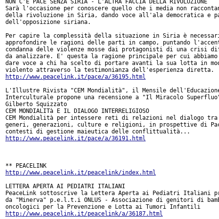
NON C'E PACE SENZA SIRIA - L'ALTRA FACCIA DELLA RIVOLUZIONE

Sarà l'occasione per conoscere quello che i media non raccontan
della rivoluzione in Siria, dando voce all'ala democratica e pa
dell'opposizione siriana.  

Per capire la complessità della situazione in Siria è necessari
approfondire le ragioni delle parti in campo, puntando l'accent
condanna delle violenze mosse dai protagonisti di una crisi dif
da analizzare. E' questa la ragione principale per cui abbiamo 
dare voce a chi ha scelto di portare avanti la sua lotta in mod
http://www.peacelink.it/pace/a/36195.html
L'Illustre Rivista "CEM Mondialità", il Mensile dell'Educazione
Interculturale propone una recensione a "Il Miracolo Superfluo"
Gilberto Squizzato

CEM MONDIALITà E IL DIALOGO INTERRELIGIOSO

CEM Mondialità per intessere reti di relazioni nel dialogo tra

generi, generazioni, culture e religioni, in prospettive di Pac
http://www.peacelink.it/pace/a/36191.html
http://www.peacelink.it/peacelink/index.html
LETTERA APERTA AI PEDIATRI ITALIANI

PeaceLink sottoscrive la Lettera Aperta ai Pediatri Italiani pr
da "Minerva" p.e.l.t.i ONLUS - Associazione di genitori di bamb
http://www.peacelink.it/peacelink/a/36187.html