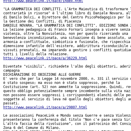
http://www.peacelink.it/pace/index.html
"LA GRAMMATICA DEI CONFLITTI. L’Arte Maieutica di trasformare l
contrarietà in risorse" è l'ultimo libro di Daniele Novara, all
di Danilo Dolci, e Direttore del Centro PsicoPedagogico per la 
la Gestione dei Conflitti, di Piacenza

DANIELE NOVARA, "LA GRAMMATICA DEI CONFLITTI", EDIZIONI SONDA 2
La lezione pedagogica di Franco Fornari insegna a vivere senza

violenza, oltre la Nonviolenza, non per questo ricercando una

benevolenza incondizionata, una situazione di bene assoluto, un
armonia a-conflittuale, simbiotica e fusionale, che rispecchia 
dimensione infantile dell'esistere, addirittura riconducibile a
vissuti prenatali, ma imparando a gestire i conflitti quotidian
http://www.peacelink.it/pace/a/36229.html
Diventate "visibili", richiedete l'albo degli obiettori, aderit
campagna

DICHIARAZIONE DI OBIEZIONE ALLE GUERRE

E' vero che per la Legge 14 novembre 2000, n. 331 il servizio d
è stato sospeso; ma esso non è stato soppresso, perché la

Costituzione (art. 52) non ammette la soppressione. Quindi, res
questo obbligo potenzialmente sempre incombente sulla vita nazi
non possono essere soppressi i corrispondenti elenchi delle per
soggette al servizio di leva né quello degli obiettori degli an
http://www.peacelink.it/pace/a/29807.html
Le associazioni PeaceLink e Mondo senza Guerre e senza Violenza
presenteranno la conferenza dal titolo "Non c'e pace senza Siri
L'altra faccia della rivoluzione", con il patrocinio del Consig
Zona 6 del Comune di Milano.
