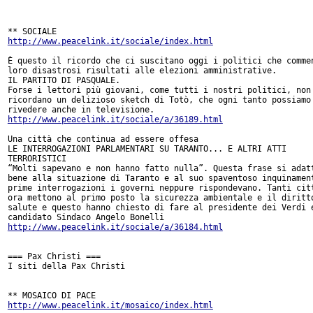
http://www.peacelink.it/sociale/index.html
È questo il ricordo che ci suscitano oggi i politici che commen
loro disastrosi risultati alle elezioni amministrative.

IL PARTITO DI PASQUALE.

Forse i lettori più giovani, come tutti i nostri politici, non 
ricordano un delizioso sketch di Totò, che ogni tanto possiamo

http://www.peacelink.it/sociale/a/36189.html
Una città che continua ad essere offesa

LE INTERROGAZIONI PARLAMENTARI SU TARANTO... E ALTRI ATTI

TERRORISTICI

“Molti sapevano e non hanno fatto nulla”. Questa frase si adatt
bene alla situazione di Taranto e al suo spaventoso inquinament
prime interrogazioni i governi neppure rispondevano. Tanti citt
ora mettono al primo posto la sicurezza ambientale e il diritto
salute e questo hanno chiesto di fare al presidente dei Verdi e
http://www.peacelink.it/sociale/a/36184.html
=== Pax Christi ===

I siti della Pax Christi

http://www.peacelink.it/mosaico/index.html