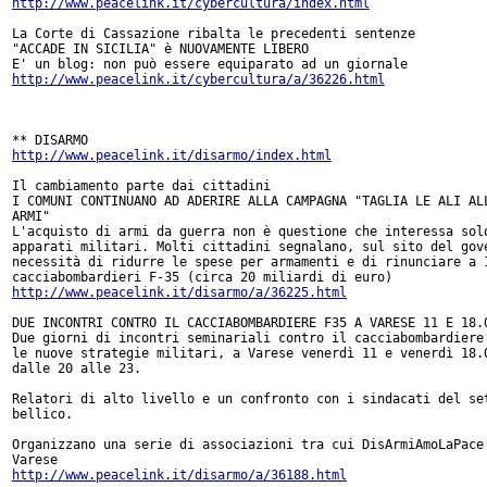
http://www.peacelink.it/cybercultura/index.html
La Corte di Cassazione ribalta le precedenti sentenze

"ACCADE IN SICILIA" è NUOVAMENTE LIBERO

http://www.peacelink.it/cybercultura/a/36226.html
http://www.peacelink.it/disarmo/index.html
Il cambiamento parte dai cittadini

I COMUNI CONTINUANO AD ADERIRE ALLA CAMPAGNA "TAGLIA LE ALI ALL
ARMI"

L'acquisto di armi da guerra non è questione che interessa solo
apparati militari. Molti cittadini segnalano, sul sito del gove
necessità di ridurre le spese per armamenti e di rinunciare a 1
http://www.peacelink.it/disarmo/a/36225.html
DUE INCONTRI CONTRO IL CACCIABOMBARDIERE F35 A VARESE 11 E 18.0
Due giorni di incontri seminariali contro il cacciabombardiere 
le nuove strategie militari, a Varese venerdì 11 e venerdì 18.0
dalle 20 alle 23.

Relatori di alto livello e un confronto con i sindacati del set
bellico.

Organizzano una serie di associazioni tra cui DisArmiAmoLaPace 
http://www.peacelink.it/disarmo/a/36188.html