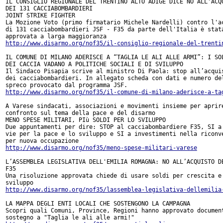
IL CONSIGLIO REGIONALE DEL TRENTINO ALTO ADIGE DICE NO ALL'ACQU
DEI 131 CACCIABOMBARDIERI 

JOINT STRIKE FIGHTER

La Mozione Voto (primo firmatario Michele Nardelli) contro l'ac
di 131 cacciabombardieri JSF - F35 da parte dell'Italia è stata
http://www.disarmo.org/nof35/il-consiglio-regionale-del-trenti
IL COMUNE DI MILANO ADERISCE A “TAGLIA LE ALI ALLE ARMI”: I SOL
DEI CACCIA VADANO A POLITICHE SOCIALI E DI SVILUPPO

Il Sindaco Pisapia scrive al ministro Di Paola: stop all’acquis
dei cacciabombardieri. In allegato scheda con dati e numero del
http://www.disarmo.org/nof35/il-comune-di-milano-aderisce-a-ta
A Varese sindacati, associazioni e movimenti insieme per aprire
confronto sul tema della pace e del disarmo

MENO SPESE MILITARI, PIù SOLDI PER LO SVILUPPO

Due appuntamenti per dire: STOP al cacciabombardiere F35, SI a 
vie per la pace e lo sviluppo e SI a investimenti nella riconve
http://www.disarmo.org/nof35/meno-spese-militari-varese
L’ASSEMBLEA LEGISLATIVA DELL'EMILIA ROMAGNA: NO ALL’ACQUISTO DE
F35

Una risoluzione approvata chiede di usare soldi per crescita e

http://www.disarmo.org/nof35/lassemblea-legislativa-dellemilia
LA MAPPA DEGLI ENTI LOCALI CHE SOSTENGONO LA CAMPAGNA

Scopri quali Comuni, Province, Regioni hanno approvato document