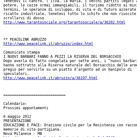
Tenetevi il cancro, l'Ilva, la mafia, i vecchi partiti legati a
potere, le cozze ormai immangiabili, il turismo ridotto ai mini
termini, le speranze di sviluppo, di vita e di futuro azzerate 
ricatto industriale, tenetevi tutto lo schifo che non riuscite 
http://www.tarantosociale.org/tarantosociale/a/36202.html
http://www.peacelink.it/abruzzo/index.html
Comunicato stampa

I NUOVI BARBARI FANNO A PEZZI LA RISERVA DEL BORSACCHIO

Dopo averla di fatto congelata per sette anni, i “nuovi barbari
hanno sottratto alla Riserva naturale del Borsacchio delle aree
pregio per servirle su un piatto d’argento ad un manipolo di

http://www.peacelink.it/abruzzo/a/36197.html
=============================

Calendario: 

Prossimi appuntamenti

6 maggio 2012

PRESENTAZIONE

EDUCAZIONE E PACE: Orazione civile per la Resistenza con raccon
memorie di vita partigiana.
