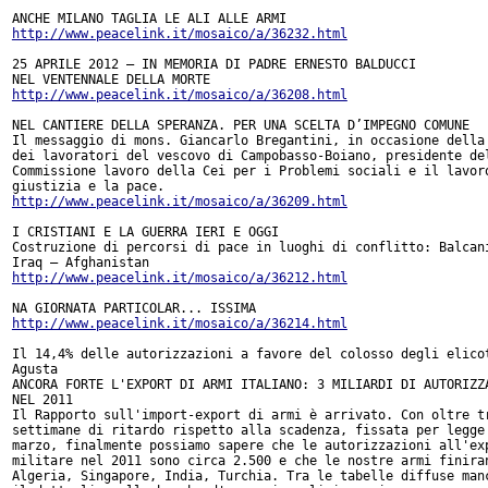
http://www.peacelink.it/mosaico/a/36232.html
25 APRILE 2012 – IN MEMORIA DI PADRE ERNESTO BALDUCCI

http://www.peacelink.it/mosaico/a/36208.html
NEL CANTIERE DELLA SPERANZA. PER UNA SCELTA D’IMPEGNO COMUNE

Il messaggio di mons. Giancarlo Bregantini, in occasione della 
dei lavoratori del vescovo di Campobasso-Boiano, presidente del
Commissione lavoro della Cei per i Problemi sociali e il lavoro
http://www.peacelink.it/mosaico/a/36209.html
I CRISTIANI E LA GUERRA IERI E OGGI

Costruzione di percorsi di pace in luoghi di conflitto: Balcani
http://www.peacelink.it/mosaico/a/36212.html
http://www.peacelink.it/mosaico/a/36214.html
Il 14,4% delle autorizzazioni a favore del colosso degli elicot
Agusta

ANCORA FORTE L'EXPORT DI ARMI ITALIANO: 3 MILIARDI DI AUTORIZZA
NEL 2011

Il Rapporto sull'import-export di armi è arrivato. Con oltre tr
settimane di ritardo rispetto alla scadenza, fissata per legge 
marzo, finalmente possiamo sapere che le autorizzazioni all'exp
militare nel 2011 sono circa 2.500 e che le nostre armi finiran
Algeria, Singapore, India, Turchia. Tra le tabelle diffuse manc