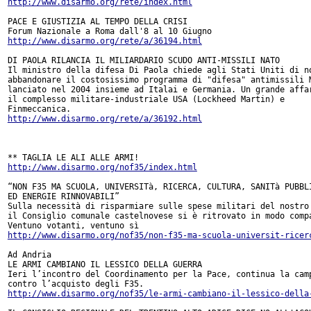
http://www.disarmo.org/rete/index.html
PACE E GIUSTIZIA AL TEMPO DELLA CRISI

http://www.disarmo.org/rete/a/36194.html
DI PAOLA RILANCIA IL MILIARDARIO SCUDO ANTI-MISSILI NATO

Il ministro della difesa Di Paola chiede agli Stati Uniti di no
abbandonare il costosissimo programma di "difesa" antimissili M
lanciato nel 2004 insieme ad Italai e Germania. Un grande affar
il complesso militare-industriale USA (Lockheed Martin) e

http://www.disarmo.org/rete/a/36192.html
http://www.disarmo.org/nof35/index.html
“NON F35 MA SCUOLA, UNIVERSITà, RICERCA, CULTURA, SANITà PUBBLI
ED ENERGIE RINNOVABILI”

Sulla necessità di risparmiare sulle spese militari del nostro 
il Consiglio comunale castelnovese si è ritrovato in modo compa
http://www.disarmo.org/nof35/non-f35-ma-scuola-universit-ricer
Ad Andria

LE ARMI CAMBIANO IL LESSICO DELLA GUERRA

Ieri l’incontro del Coordinamento per la Pace, continua la camp
http://www.disarmo.org/nof35/le-armi-cambiano-il-lessico-della