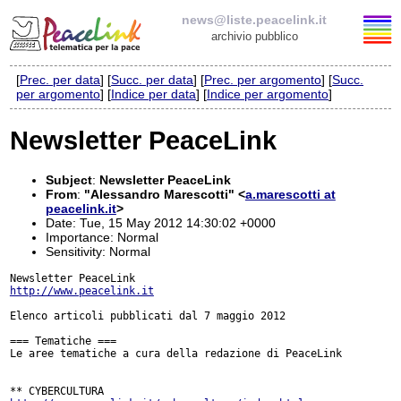
news@liste.peacelink.it
archivio pubblico
[
Prec. per data
] [
Succ. per data
] [
Prec. per argomento
] [
Succ.
Elenco delle liste
per argomento
] [
Indice per data
] [
Indice per argomento
]
news@liste.peacelink.it
Newsletter PeaceLink
Iscrizione / Cancellazione
Subject
:
Newsletter PeaceLink
From
:
"Alessandro Marescotti" <
a.marescotti at
Policy delle liste di PeaceLink
peacelink.it
>
Date: Tue, 15 May 2012 14:30:02 +0000
Importance: Normal
Informativa sulla privacy
Sensitivity: Normal
Richieste di rimozione
http://www.peacelink.it
Elenco articoli pubblicati dal 7 maggio 2012

=== Tematiche ===

Le aree tematiche a cura della redazione di PeaceLink
