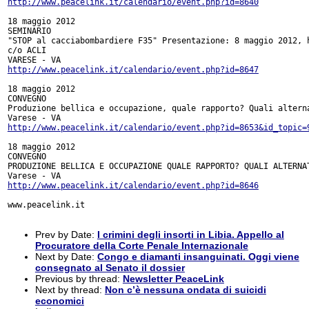
http://www.peacelink.it/calendario/event.php?id=8640
18 maggio 2012

SEMINARIO

"STOP al cacciabombardiere F35" Presentazione: 8 maggio 2012, h
c/o ACLI

http://www.peacelink.it/calendario/event.php?id=8647
18 maggio 2012

CONVEGNO

Produzione bellica e occupazione, quale rapporto? Quali alterna
http://www.peacelink.it/calendario/event.php?id=8653&id_topic=
18 maggio 2012

CONVEGNO

PRODUZIONE BELLICA E OCCUPAZIONE QUALE RAPPORTO? QUALI ALTERNAT
http://www.peacelink.it/calendario/event.php?id=8646
www.peacelink.it

Prev by Date:
I crimini degli insorti in Libia. Appello al
Procuratore della Corte Penale Internazionale
Next by Date:
Congo e diamanti insanguinati. Oggi viene
consegnato al Senato il dossier
Previous by thread:
Newsletter PeaceLink
Next by thread:
Non c’è nessuna ondata di suicidi
economici