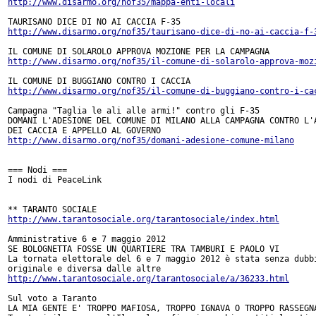
http://www.disarmo.org/nof35/mappa-enti-locali
http://www.disarmo.org/nof35/taurisano-dice-di-no-ai-caccia-f-
http://www.disarmo.org/nof35/il-comune-di-solarolo-approva-moz
http://www.disarmo.org/nof35/il-comune-di-buggiano-contro-i-ca
Campagna "Taglia le ali alle armi!" contro gli F-35

DOMANI L'ADESIONE DEL COMUNE DI MILANO ALLA CAMPAGNA CONTRO L'A
http://www.disarmo.org/nof35/domani-adesione-comune-milano
=== Nodi ===

I nodi di PeaceLink

http://www.tarantosociale.org/tarantosociale/index.html
Amministrative 6 e 7 maggio 2012

SE BOLOGNETTA FOSSE UN QUARTIERE TRA TAMBURI E PAOLO VI

La tornata elettorale del 6 e 7 maggio 2012 è stata senza dubbi
http://www.tarantosociale.org/tarantosociale/a/36233.html
Sul voto a Taranto

LA MIA GENTE E' TROPPO MAFIOSA, TROPPO IGNAVA O TROPPO RASSEGNA