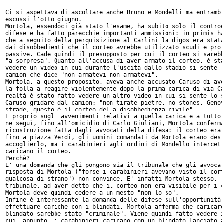
Ci si aspettava di ascoltare anche Bruno e Mondelli ma entrambi
escussi l'otto giugno.

Mortola, essendoci già stato l'esame, ha subito solo il controe
difese e ha fatto parecchie importanti ammissioni: in primis ha
che a seguito della perquisizione al Carlini la digos era stata
dai disobbedienti che il corteo avrebbe utilizzato scudi e prot
passive. Cade quindi il presupposto per cui il corteo si sarebb
"a sorpresa". Quanto all'accusa di aver armato il corteo, è sta
vedere un video in cui durante l'uscita dallo stadio si sente l
camion che dice "non armatevi non armatevi".

Mortola, a questo proposito, aveva anche accusato Caruso di ave
la folla a reagire violentemente dopo la prima carica di via Ca
realtà è stato fatto vedere un altro video in cui si sente lo s
Caruso gridare dal camion: "non tirate pietre, no stones, Genov
strade, questo è il corteo della disobbedienza civile".

E proprio sugli avvenimenti relativi a quella carica e a tutto 
ne seguì, fino all'omicidio di Carlo Giuliani, Mortola conferma
ricostruzione fatta dagli avvocati della difesa: il corteo era 
fino a piazza Verdi, gli uomini comandati da Mortola erano desi
accoglierlo, ma i carabinieri agli ordini di Mondello intercett
caricano il corteo.

Perchè?

E' una domanda che gli pongono sia il tribunale che gli avvocat
risposta di Mortola ("forse i carabinieri avevano visto il cort
qualcosa di strano") non convince. E' infatti Mortola stesso, r
tribunale, ad aver detto che il corteo non era visibile per i c
Mortola deve quindi cedere a un mesto "non lo so".

Infine è interessante la domanda delle difese sull'opportunità 
effettuare cariche con i blindati. Mortola afferma che caricare
blindato sarebbe stato "criminale". Viene quindi fatto vedere i
cui, appunto, i carabinieri caricano con un blindato lanciato a