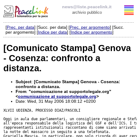
news@liste.peacelink.it
archivio pubblico
[
Prec. per data
] [Succ. per data] [
Prec. per argomento
] [Succ.
Elenco delle liste
per argomento] [
Indice per data
] [
Indice per argomento
]
news@liste.peacelink.it
[Comunicato Stampa] Genova
- Cosenza: confronto a
Iscrizione / Cancellazione
distanza.
Policy delle liste di PeaceLink
Subject
:
[Comunicato Stampa] Genova - Cosenza:
Informativa sulla privacy
confronto a distanza.
From
:
"comunicazione at supportolegale.org"
<
comunicazione at supportolegale.org
>
Richieste di rimozione
Date: Wed, 31 May 2006 18:08:12 +0200
XLVII UDIENZA, PROCESSO DIAZ/PASCOLI

Oggi in aula due parlamentari, un consigliere regionale e Stefa
all'epoca responsabile della logistica del GSF e dell'ICS. I tr
rappresentanti istituzionali raccontano di come siano arrivati 
la notte del massacro in seguito a una telefonata.

Graziella Mascia, in particolare, non solo ricorda di aver cerc