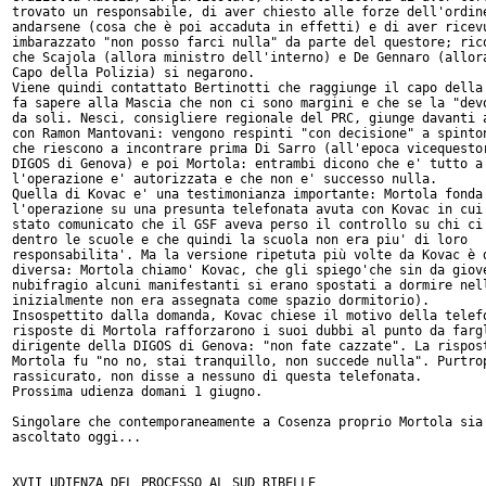
trovato un responsabile, di aver chiesto alle forze dell'ordine
andarsene (cosa che è poi accaduta in effetti) e di aver ricevu
imbarazzato "non posso farci nulla" da parte del questore; rico
che Scajola (allora ministro dell'interno) e De Gennaro (allora
Capo della Polizia) si negarono.

Viene quindi contattato Bertinotti che raggiunge il capo della 
fa sapere alla Mascia che non ci sono margini e che se la "devo
da soli. Nesci, consigliere regionale del PRC, giunge davanti a
con Ramon Mantovani: vengono respinti "con decisione" a spinton
che riescono a incontrare prima Di Sarro (all'epoca vicequestor
DIGOS di Genova) e poi Mortola: entrambi dicono che e' tutto a 
l'operazione e' autorizzata e che non e' successo nulla.

Quella di Kovac e' una testimonianza importante: Mortola fonda 
l'operazione su una presunta telefonata avuta con Kovac in cui 
stato comunicato che il GSF aveva perso il controllo su chi ci 
dentro le scuole e che quindi la scuola non era piu' di loro

responsabilita'. Ma la versione ripetuta più volte da Kovac è d
diversa: Mortola chiamo' Kovac, che gli spiego'che sin da giove
nubifragio alcuni manifestanti si erano spostati a dormire nell
inizialmente non era assegnata come spazio dormitorio).

Insospettito dalla domanda, Kovac chiese il motivo della telefo
risposte di Mortola rafforzarono i suoi dubbi al punto da fargl
dirigente della DIGOS di Genova: "non fate cazzate". La rispost
Mortola fu "no no, stai tranquillo, non succede nulla". Purtrop
rassicurato, non disse a nessuno di questa telefonata.

Prossima udienza domani 1 giugno.

Singolare che contemporaneamente a Cosenza proprio Mortola sia 
ascoltato oggi...

XVII UDIENZA DEL PROCESSO AL SUD RIBELLE
