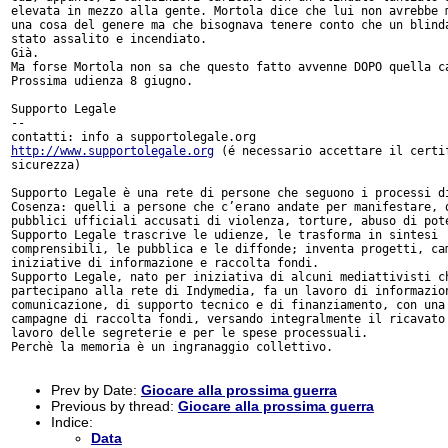
elevata in mezzo alla gente. Mortola dice che lui non avrebbe m
una cosa del genere ma che bisognava tenere conto che un blinda
stato assalito e incendiato.

Già.

Ma forse Mortola non sa che questo fatto avvenne DOPO quella ca
Prossima udienza 8 giugno.

Supporto Legale

-- 

http://www.supportolegale.org
 (é necessario accettare il certif
sicurezza)

Supporto Legale è una rete di persone che seguono i processi di
Cosenza: quelli a persone che c’erano andate per manifestare, q
pubblici ufficiali accusati di violenza, torture, abuso di pote
Supporto Legale trascrive le udienze, le trasforma in sintesi

comprensibili, le pubblica e le diffonde; inventa progetti, cam
iniziative di informazione e raccolta fondi.

Supporto Legale, nato per iniziativa di alcuni mediattivisti ch
partecipano alla rete di Indymedia, fa un lavoro di informazion
comunicazione, di supporto tecnico e di finanziamento, con una 
campagne di raccolta fondi, versando integralmente il ricavato 
lavoro delle segreterie e per le spese processuali.

Perchè la memoria è un ingranaggio collettivo.

Prev by Date:
Giocare alla prossima guerra
Previous by thread:
Giocare alla prossima guerra
Indice:
Data