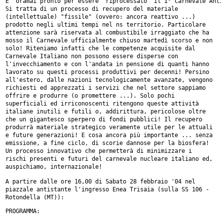
Si tratta di un processo di recupero del materiale
(intellettuale)
"fissile" (ovvero: ancora reattivo ...)
prodotto negli ultimi tempi nel ns
territorio.
Particolare
attenzione sarà riservata al combustibile irraggiato che ha
mosso il Carnevale ufficialmente chiuso martedì scorso e non
solo!
Riteniamo infatti che le competenze acquisite dal
Carnevale Italiano non
possono essere disperse con
l'invecchiamento e con l'andata in pensione di
quanti hanno
lavorato su questi processi produttivi per decenni! Persino
all'estero, dalle nazioni tecnologicamente avanzate, vengono
richiesti ed
apprezzati i servizi che nel settore sappiamo
offrire e produrre (o
promettere ...). Solo pochi
superficiali ed irriconoscenti ritengono
queste attività
italiane inutili e futili o, addirittura, pericolose oltre
che un gigantesco sperpero di fondi pubblici!
Il recupero
produrrà materiale strategico veramente utile per le attuali
e
future generazioni! E cosa ancora più importante ... senza
emissione, a
fine ciclo, di scorie dannose per la biosfera!
Un processo innovativo che permetterà di minimizzare i
rischi presenti e
futuri del carnevale nucleare italiano ed,
auspichiamo, internazionale!
A partire dalle ore 16,00 di Sabato 28 febbraio '04 nel
piazzale antistante
l'ingresso Enea Trisaia (sulla SS 106 -
Rotondella (MT)):
PROGRAMMA:
