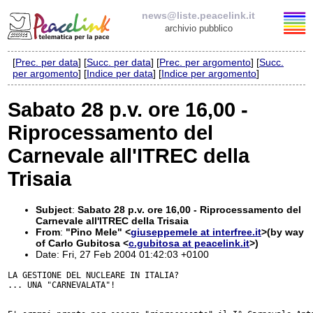
news@liste.peacelink.it
archivio pubblico
[
Prec. per data
] [
Succ. per data
] [
Prec. per argomento
] [
Succ.
Elenco delle liste
per argomento
] [
Indice per data
] [
Indice per argomento
]
news@liste.peacelink.it
Sabato 28 p.v. ore 16,00 -
Riprocessamento del
Iscrizione / Cancellazione
Carnevale all'ITREC della
Policy delle liste di PeaceLink
Trisaia
Informativa sulla privacy
Subject
:
Sabato 28 p.v. ore 16,00 - Riprocessamento del
Carnevale all'ITREC della Trisaia
Richieste di rimozione
From
:
"Pino Mele" <
giuseppemele at interfree.it
>(by way
of Carlo Gubitosa <
c.gubitosa at peacelink.it
>)
Date: Fri, 27 Feb 2004 01:42:03 +0100
LA GESTIONE DEL NUCLEARE IN ITALIA?

... UNA "CARNEVALATA"!
