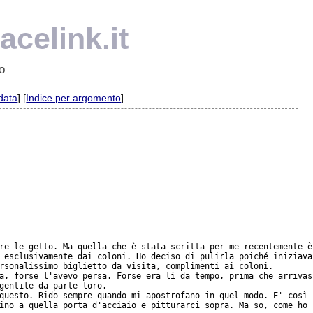
celink.it
o
 data
] [
Indice per argomento
]
re le getto. Ma quella che è stata scritta per me recentemente è
 esclusivamente dai coloni. Ho deciso di pulirla poiché iniziava
rsonalissimo biglietto da visita, complimenti ai coloni.

a, forse l'avevo persa. Forse era lì da tempo, prima che arrivas
gentile da parte loro.

questo. Rido sempre quando mi apostrofano in quel modo. E' così 
ino a quella porta d'acciaio e pitturarci sopra. Ma so, come ho 