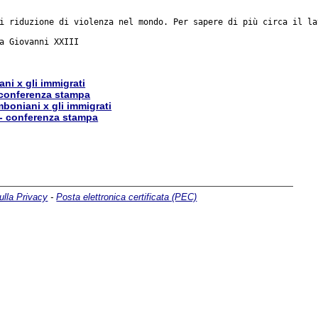
i riduzione di violenza nel mondo. Per sapere di più circa il la
a Giovanni XXIII

ni x gli immigrati
- conferenza stampa
mboniani x gli immigrati
 - conferenza stampa
ulla Privacy
-
Posta elettronica certificata (PEC)