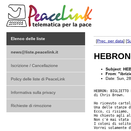
Elenco delle liste
[
Prec. per data
] [
Su
news@liste.peacelink.it
HEBRON:
Iscrizione / Cancellazione
Subject
:
HEB
From
:
"ibrizi
Date: Sun, 2
Policy delle liste di PeaceLink
HEBRON: BIGLIETTO 
Informativa sulla privacy
di Chris Brown.

Ho ricevuto cartol
Richieste di rimozione
Una delle stanze d
Ecco, ci risiamo, 
Ho chiesto agli al
Non c'è mai stata 
I coloni di solito
Vorrei solamente d