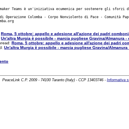
maker Teams è un'iniziativa ecumenica per sostenere gli sforzi d
di Operazione Colomba - Corpo Nonviolento di Pace - Comunità Pap
mba.org

:
Roma, 5 ottobre: appello e adesione all'azione dei padri combonia
:
Un'altra Murgia è possibile - marcia pugliese Gravina/Almanura 
thread:
Roma, 5 ottobre: appello e adesione all'azione dei padri co
ad:
Un'altra Murgia è possibile - marcia pugliese Gravina/Almanura
ento
PeaceLink C.P. 2009 - 74100 Taranto (Italy) - CCP 13403746 -
Informativa s