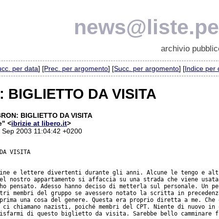
news@liste.pea
archivio pubblic
cc. per data
] [
Prec. per argomento
] [
Succ. per argomento
] [
Indice per
 BIGLIETTO DA VISITA
RON: BIGLIETTO DA VISITA
e" <
ibrizie at libero.it
>
8 Sep 2003 11:04:42 +0200
DA VISITA

ine e lettere divertenti durante gli anni. Alcune le tengo e alt
el nostro appartamento si affaccia su una strada che viene usata
ho pensato. Adesso hanno deciso di metterla sul personale. Un pe
tri membri del gruppo se avessero notato la scritta in precedenz
prima una cosa del genere. Questa era proprio diretta a me. Che 
 ci chiamano nazisti, poiché membri del CPT. Niente di nuovo in 
isfarmi di questo biglietto da visita. Sarebbe bello camminare f